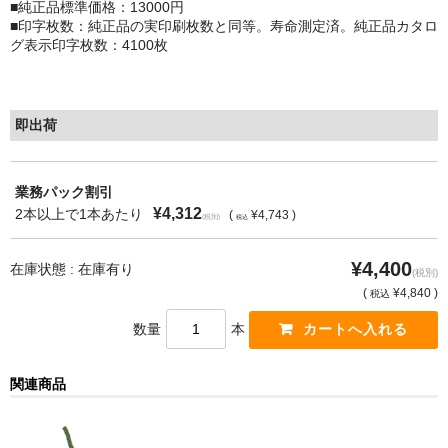
■純正品標準価格：13000円
■印字枚数：純正品の実印刷枚数と同等。寿命測定済。純正品カタロ
もっと安い販売店があります。何が違うのですか？
グ表示印字枚数：4100枚
リサイクルトナーで経費削減
リサイクルトナーの評価
即出荷
リサイクルトナーの選び方
業務パック割引
リサイクルトナーを使える会社、使えない会社
¥4,312
2本以上で1本あたり
(
¥4,743 )
(税別)
税込
全国発送・送料無料
¥4,400
在庫状態 : 在庫有り
(税別)
印字枚数について
(
¥4,840 )
税込
数量
本
対応プリンターメーカー
見積書発行依頼
関連商品
なぜ業務用を選ぶべき？