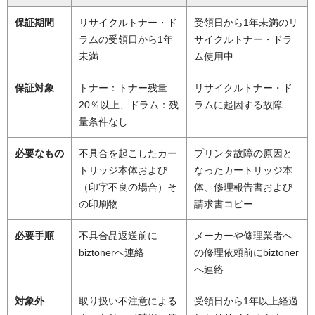
保証期間
リサイクルトナー・ド
受領日から1年未満のリ
ラムの受領日から1年
サイクルトナー・ドラ
未満
ム使用中
保証対象
トナー：トナー残量
リサイクルトナー・ド
20％以上、ドラム：残
ラムに起因する故障
量条件なし
必要なもの
不具合を起こしたカー
プリンタ故障の原因と
トリッジ本体および
なったカートリッジ本
（印字不良の場合）そ
体、修理報告書および
の印刷物
請求書コピー
必要手順
不具合品返送前に
メーカーや修理業者へ
biztonerへ連絡
の修理依頼前にbiztoner
へ連絡
対象外
取り扱い不注意による
受領日から1年以上経過