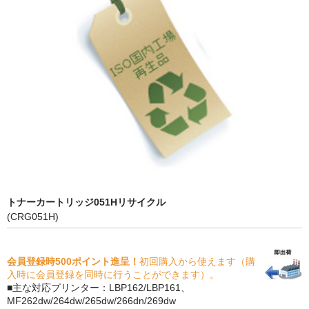
PrivacyPolicy
特定商取引法に基づく表示
よくある質問
保証受付中
トナー・ドラム交換・修理
プリンタ補償
貴社都合返品
トナーカートリッジ051Hリサイクル
(CRG051H)
動画で分かる
購入ガイド
会員登録時500ポイント進呈！
初回購入から使えます（購
入時に会員登録を同時に行うことができます）。
トナーの種類と比較
■主な対応プリンター：LBP162/LBP161、
MF262dw/264dw/265dw/266dn/269dw
トナー再生の流れ