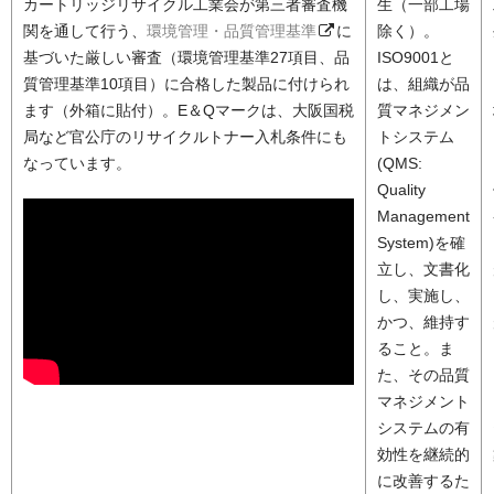
カートリッジリサイクル工業会が第三者審査機
生（一部工場
関を通して行う、
環境管理・品質管理基準
に
除く）。
基づいた厳しい審査（環境管理基準27項目、品
ISO9001と
質管理基準10項目）に合格した製品に付けられ
は、組織が品
ます（外箱に貼付）。E＆Qマークは、大阪国税
質マネジメン
局など官公庁のリサイクルトナー入札条件にも
トシステム
なっています。
(QMS:
Quality
Management
System)を確
立し、文書化
し、実施し、
かつ、維持す
ること。ま
た、その品質
マネジメント
システムの有
効性を継続的
に改善するた