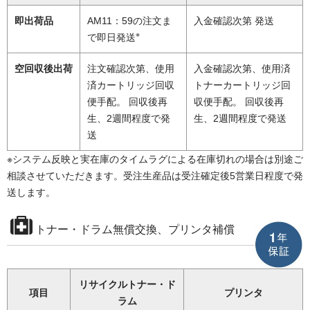
即出荷品
AM11：59の注文ま
入金確認次第 発送
※
で即日発送
空回収後出荷
注文確認次第、使用
入金確認次第、使用済
済カートリッジ回収
トナーカートリッジ回
便手配。 回収後再
収便手配。 回収後再
生、2週間程度で発
生、2週間程度で発送
送
※システム反映と実在庫のタイムラグによる在庫切れの場合は別途ご
相談させていただきます。受注生産品は受注確定後5営業日程度で発
送します。
トナー・ドラム無償交換、プリンタ補償
リサイクルトナー・ド
項目
プリンタ
ラム