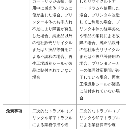
カートリッジ破損、使
したリサイクルトナ
用中に感光体ドラムに
ー・ドラムを使用した
傷が生じた場合、プリ
場合、プリンタを改造
ンター本体のお手入れ
してご利用の場合、プ
不足により障害が発生
リンタ本体の経年劣化
した場合、純正品以外
や部品の消耗による故
の他社販売リサイクル
障の場合、純正品以外
または互換品等併用に
の他社販売リサイクル
よる不調和の場合、再
または互換品等併用の
生工場識別シールが製
場合、プリンタメーカ
品に貼付されていない
ーの修理対応期間が終
場合
了している場合、再生
工場識別シールが製品
に貼付されていない場
合
免責事項
二次的なトラブル（プ
二次的なトラブル（プ
リンタや印字トラブル
リンタや印字トラブル
による業務停滞や遅
による業務停滞や遅