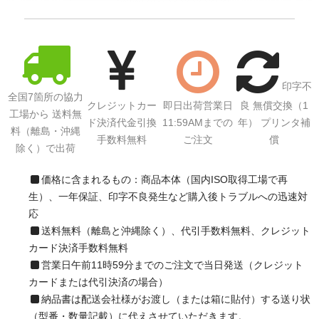
印字不
全国7箇所の協力
クレジットカー
即日出荷営業日
良 無償交換（1
工場から 送料無
ド決済代金引換
11:59AMまでの
年） プリンタ補
料（離島・沖縄
手数料無料
ご注文
償
除く）で出荷
価格に含まれるもの：商品本体（国内ISO取得工場で再
生）、一年保証、印字不良発生など購入後トラブルへの迅速対
応
送料無料（離島と沖縄除く）、代引手数料無料、クレジット
カード決済手数料無料
営業日午前11時59分までのご注文で当日発送（クレジット
カードまたは代引決済の場合）
納品書は配送会社様がお渡し（または箱に貼付）する送り状
（型番・数量記載）に代えさせていただきます。