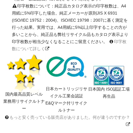
印字枚数について：純正品カタログ表示の印字枚数は、A4
用紙に5%印字した場合。純正メーカーが原則JIS X 6931
(ISO/IEC 19752：2004)、ISO/IEC 19798：2007に基く測定を
行った結果。実用では、A4用紙に5%以上印字することの方が
多いことから、純正品も弊社リサイクル品もカタログ表示より
印字枚数が相当少なくなることにご留意ください。
印字枚
数について詳しく
日本カートリッジリサ
日本国内 ISO認証工場
国内最高品質レベル
イクル工業会認証
再生品
業務用リサイクルトナ
E&Qマーク付リサイク
ー
ルトナー
もっと安く売っている販売店がありました。何が違うのですか？