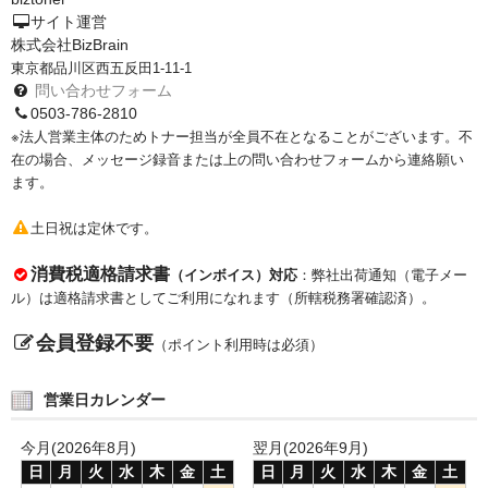
サイト運営
株式会社BizBrain
東京都品川区西五反田1-11-1
問い合わせフォーム
0503-786-2810
※法人営業主体のためトナー担当が全員不在となることがございます。不
在の場合、メッセージ録音または上の問い合わせフォームから連絡願い
ます。
土日祝は定休です。
消費税適格請求書
（インボイス）対応
：弊社出荷通知（電子メー
ル）は適格請求書としてご利用になれます（所轄税務署確認済）。
会員登録不要
（ポイント利用時は必須）
営業日カレンダー
今月(2026年8月)
翌月(2026年9月)
日
月
火
水
木
金
土
日
月
火
水
木
金
土