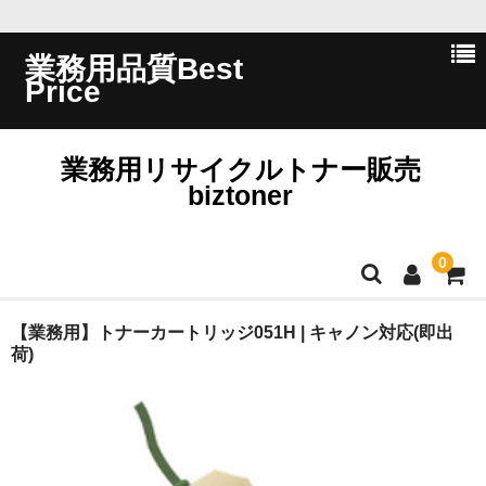
業務用品質Best
Price
業務用リサイクルトナー販売
biztoner
0
ホーム
【業務用】トナーカートリッジ051H | キャノン対応(即出
荷)
会員ログイン
会社概要
問い合わせ