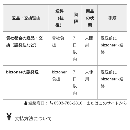
送料
商品
期
返品・交換理由
（往
の状
手順
限
復）
態
貴社都合の返品・交
貴社負
7
未開
返送前に
換（誤発注など）
担
日
封
biztonerへ連
以
絡
内
biztonerの誤発送
biztoner
7
未使
返送前に
負担
日
用
biztonerへ連
以
絡
内
連絡窓口：
0503-786-2810 またはこのサイトから
支払方法について