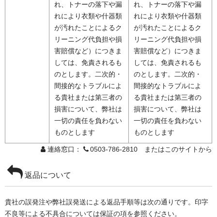
れ、トナーの落下や漏
れ、トナーの落下や漏
れにより衣類や什器類
れにより衣類や什器類
が汚れたことによるク
が汚れたことによるク
リーニング代負担や損
リーニング代負担や損
害賠償など）につきま
害賠償など）につきま
しては、免責されるも
しては、免責されるも
のとします。二次的・
のとします。二次的・
間接的なトラブルによ
間接的なトラブルによ
る貴社または第三者の
る貴社または第三者の
損害について、弊社は
損害について、弊社は
一切の責任を負わない
一切の責任を負わない
ものとします
ものとします
連絡窓口：
0503-786-2810 またはこのサイトから
返品について
貴社の誤発注や弊社誤発送による返品手順等は次の通りです。印字
不良等による不具合については保証の項を参照ください。