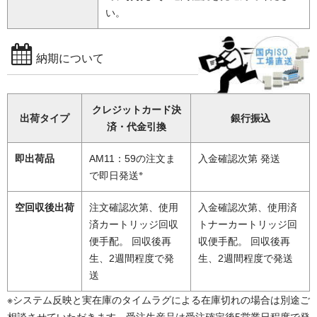
い。
納期について
クレジットカード決
出荷タイプ
銀行振込
済・代金引換
即出荷品
AM11：59の注文ま
入金確認次第 発送
※
で即日発送
空回収後出荷
注文確認次第、使用
入金確認次第、使用済
済カートリッジ回収
トナーカートリッジ回
便手配。 回収後再
収便手配。 回収後再
生、2週間程度で発
生、2週間程度で発送
送
※システム反映と実在庫のタイムラグによる在庫切れの場合は別途ご
相談させていただきます。受注生産品は受注確定後5営業日程度で発