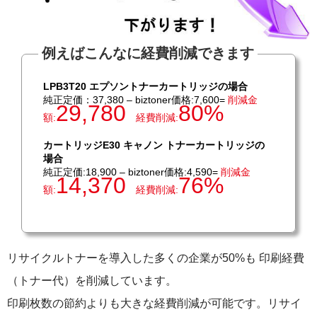
PrivacyPolicy
特定商取引法に基づく表示
例えばこんなに経費削減できます
よくある質問
LPB3T20 エプソントナーカートリッジの場合
純正定価：37,380 – biztoner価格:7,600=
削減金
保証受付中
29,780
80%
額:
経費削減:
トナー・ドラム交換・修理
カートリッジE30 キャノン トナーカートリッジの
場合
プリンタ補償
純正定価:18,900 – biztoner価格:4,590=
削減金
14,370
76%
額:
経費削減:
貴社都合返品
動画で分かる
購入ガイド
リサイクルトナーを導入した多くの企業が50%も 印刷経費
（トナー代）を削減しています。
トナーの種類と比較
印刷枚数の節約よりも大きな経費削減が可能です。リサイ
トナー再生の流れ