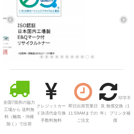
印字不
全国7箇所の協力
クレジットカー
即日出荷営業日
良 無償交換（1
工場から 送料無
ド決済代金引換
11:59AMまでの
年） プリンタ補
料（離島・沖縄
手数料無料
ご注文
償
除く）で出荷