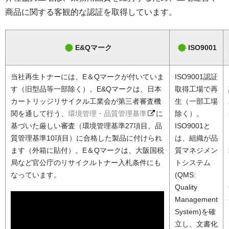
商品に関する客観的な認証を取得しています。
E&Qマーク
ISO9001
当社再生トナーには、E＆Qマークが付いていま
ISO9001認証
す（旧型品等一部除く）。E&Qマークは、日本
取得工場で再
カートリッジリサイクル工業会が第三者審査機
生（一部工場
関を通して行う、
環境管理・品質管理基準
に
除く）。
基づいた厳しい審査（環境管理基準27項目、品
ISO9001と
質管理基準10項目）に合格した製品に付けられ
は、組織が品
ます（外箱に貼付）。E＆Qマークは、大阪国税
質マネジメン
局など官公庁のリサイクルトナー入札条件にも
トシステム
なっています。
(QMS:
Quality
Management
System)を確
立し、文書化