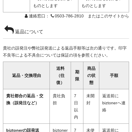
ものとします
ものとします
連絡窓口：
0503-786-2810 またはこのサイトから
返品について
貴社の誤発注や弊社誤発送による返品手順等は次の通りです。印字
不良等による不具合については保証の項を参照ください。
送料
商品
期
返品・交換理由
（往
の状
手順
限
復）
態
貴社都合の返品・交
貴社負
7
未開
返送前に
換（誤発注など）
担
日
封
biztonerへ連
以
絡
内
biztonerの誤発送
biztoner
7
未使
返送前に