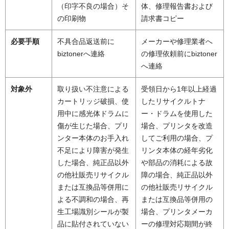
（印字不良の場合）そ
体、修理報告書および
の印刷物
請求書コピー
必要手順
不具合品返送前に
メーカーや修理業者へ
biztonerへ連絡
の修理依頼前にbiztoner
へ連絡
対象外
取り扱い不注意による
受領日から1年以上経過
カートリッジ破損、使
したリサイクルトナ
用中に感光体ドラムに
ー・ドラムを使用した
傷が生じた場合、プリ
場合、プリンタを改造
ンター本体のお手入れ
してご利用の場合、プ
不足により障害が発生
リンタ本体の経年劣化
した場合、純正品以外
や部品の消耗による故
の他社販売リサイクル
障の場合、純正品以外
または互換品等併用に
の他社販売リサイクル
よる不調和の場合、再
または互換品等併用の
生工場識別シールが製
場合、プリンタメーカ
品に貼付されていない
ーの修理対応期間が終