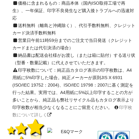
価格に含まれるもの：商品本体（国内ISO取得工場で再
生）、一年保証、印字不良発生など購入後トラブルへの迅速対
応
送料無料（離島と沖縄除く）、代引手数料無料、クレジット
カード決済手数料無料
営業日午前11時59分までのご注文で当日発送（クレジット
カードまたは代引決済の場合）
納品書は配送会社様がお渡し（または箱に貼付）する送り状
（型番・数量記載）に代えさせていただきます。
印字枚数について：純正品カタログ表示の印字枚数は、A4
用紙に5%印字した場合。純正メーカーが原則JIS X 6931
(ISO/IEC 19752：2004)、ISO/IEC 19798：2007に基く測定を
行った結果。実用では、A4用紙に5%以上印字することの方が
多いことから、純正品も弊社リサイクル品もカタログ表示より
印字枚数が相当少なくなることにご留意ください。
印字枚
数について詳しく