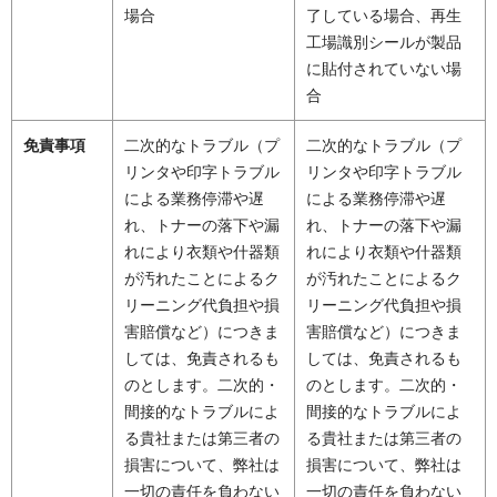
場合
了している場合、再生
工場識別シールが製品
に貼付されていない場
合
免責事項
二次的なトラブル（プ
二次的なトラブル（プ
リンタや印字トラブル
リンタや印字トラブル
による業務停滞や遅
による業務停滞や遅
れ、トナーの落下や漏
れ、トナーの落下や漏
れにより衣類や什器類
れにより衣類や什器類
が汚れたことによるク
が汚れたことによるク
リーニング代負担や損
リーニング代負担や損
害賠償など）につきま
害賠償など）につきま
しては、免責されるも
しては、免責されるも
のとします。二次的・
のとします。二次的・
間接的なトラブルによ
間接的なトラブルによ
る貴社または第三者の
る貴社または第三者の
損害について、弊社は
損害について、弊社は
一切の責任を負わない
一切の責任を負わない