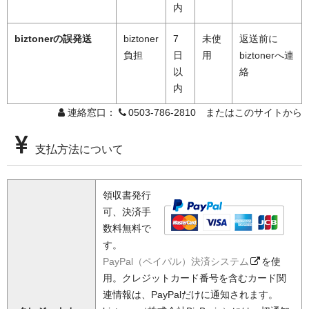
内
biztonerの誤発送
biztoner
7
未使
返送前に
負担
日
用
biztonerへ連
以
絡
内
連絡窓口：
0503-786-2810 またはこのサイトから
支払方法について
領収書発行
可、決済手
数料無料で
す。
PayPal（ペイパル）決済システム
を使
用。クレジットカード番号を含むカード関
連情報は、PayPalだけに通知されます。