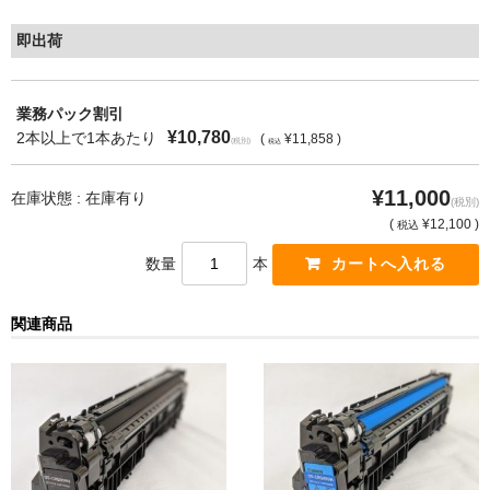
即出荷
もっと安い販売店があります。何が違うのですか？
リサイクルトナーで経費削減
業務パック割引
リサイクルトナーの評価
¥10,780
2本以上で1本あたり
(
¥11,858 )
(税別)
税込
リサイクルトナーの選び方
¥11,000
在庫状態 : 在庫有り
(税別)
リサイクルトナーを使える会社、使えない会社
(
¥12,100 )
税込
数量
本
全国発送・送料無料
印字枚数について
関連商品
対応プリンターメーカー
見積書発行依頼
なぜ業務用を選ぶべき？