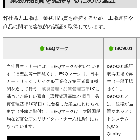
業務用品質を維持するための認証
弊社協力工場は、業務用品質を維持するため、工場運営や
商品に関する客観的な認証を取得しています。
E&Qマーク
ISO9001
当社再生トナーには、E＆Qマークが付いていま
ISO9001認証
す（旧型品等一部除く）。E&Qマークは、日本
取得工場で再
カートリッジリサイクル工業会が第三者審査機
生（一部工場
関を通して行う、
環境管理・品質管理基準
に
除く）。
基づいた厳しい審査（環境管理基準27項目、品
ISO9001と
質管理基準10項目）に合格した製品に付けられ
は、組織が品
ます（外箱に貼付）。E＆Qマークは、大阪国税
質マネジメン
局など官公庁のリサイクルトナー入札条件にも
トシステム
なっています。
(QMS:
Quality