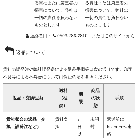
る貴社または第三者の
る貴社または第三者の
損害について、弊社は
損害について、弊社は
一切の責任を負わない
一切の責任を負わない
ものとします
ものとします
連絡窓口：
0503-786-2810 またはこのサイトから
返品について
貴社の誤発注や弊社誤発送による返品手順等は次の通りです。印字
不良等による不具合については保証の項を参照ください。
送料
商品
期
返品・交換理由
（往
の状
手順
限
復）
態
貴社都合の返品・交
貴社負
7
未開
返送前に
換（誤発注など）
担
日
封
biztonerへ連
以
絡