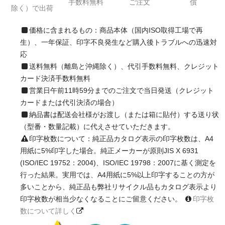
手数料無料
ご注文
償
除く）で出荷
価格に含まれるもの：商品本体（国内ISO取得工場で再
生）、一年保証、印字不良発生など購入後トラブルへの迅速対
応
送料無料（離島と沖縄除く）、代引手数料無料、クレジット
カード決済手数料無料
営業日午前11時59分までのご注文で当日発送（クレジット
カードまたは代引決済の場合）
納品書は配送会社様がお渡し（または箱に貼付）する送り状
（型番・数量記載）に代えさせていただきます。
印字枚数について：純正品カタログ表示の印字枚数は、A4
用紙に5%印字した場合。純正メーカーが原則JIS X 6931
(ISO/IEC 19752：2004)、ISO/IEC 19798：2007に基く測定を
行った結果。実用では、A4用紙に5%以上印字することの方が
多いことから、純正品も弊社リサイクル品もカタログ表示より
印字枚数が相当少なくなることにご留意ください。
印字枚
数について詳しく