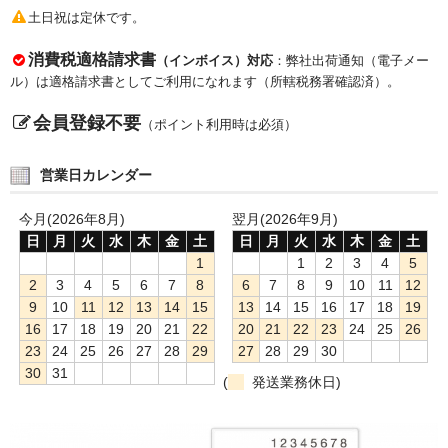
土日祝は定休です。
消費税適格請求書
（インボイス）対応
：弊社出荷通知（電子メー
ル）は適格請求書としてご利用になれます（所轄税務署確認済）。
会員登録不要
（ポイント利用時は必須）
営業日カレンダー
今月(2026年8月)
翌月(2026年9月)
日
月
火
水
木
金
土
日
月
火
水
木
金
土
1
1
2
3
4
5
2
3
4
5
6
7
8
6
7
8
9
10
11
12
9
10
11
12
13
14
15
13
14
15
16
17
18
19
16
17
18
19
20
21
22
20
21
22
23
24
25
26
23
24
25
26
27
28
29
27
28
29
30
30
31
(
発送業務休日)