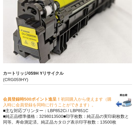
PrivacyPolicy
特定商取引法に基づく表示
よくある質問
保証受付中
トナー・ドラム交換・修理
プリンタ補償
カートリッジ059H Yリサイクル
(CRG059HY)
貴社都合返品
動画で分かる
会員登録時500ポイント進呈！
初回購入から使えます（購
入時に会員登録を同時に行うことができます）。
購入ガイド
■主な対応プリンター：LBP852Ci / LBP851C
■純正品標準価格：3298013500■印字枚数：純正品の実印刷枚数と
トナーの種類と比較
同等。寿命測定済。純正品カタログ表示印字枚数：13500枚
トナー再生の流れ