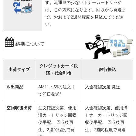
す。流通量の少ないトナーカートリッジ
は、この方式になります。回収から発送ま
で、おおよそ2週間程度を見込んでくださ
い。
納期について
クレジットカード決
出荷タイプ
銀行振込
済・代金引換
即出荷品
AM11：59の注文ま
入金確認次第 発送
※
で即日発送
空回収後出荷
注文確認次第、使用
入金確認次第、使用済
済カートリッジ回収
トナーカートリッジ回
便手配。 回収後再
収便手配。 回収後再
生、2週間程度で発
生、2週間程度で発送