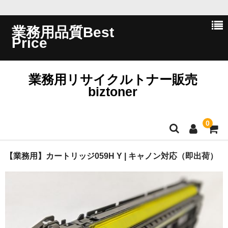
業務用品質Best
Price
業務用リサイクルトナー販売
biztoner
0
ホーム
【業務用】カートリッジ059H Y | キャノン対応（即出荷）
会員ログイン
会社概要
問い合わせ