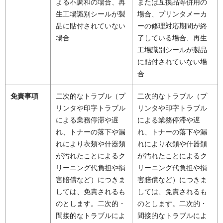
よる不調和の場合、再
または互換品等併用の
生工場識別シールが製
場合、プリンタメーカ
品に貼付されていない
ーの修理対応期間が終
場合
了している場合、再生
工場識別シールが製品
に貼付されていない場
合
免責事項
二次的なトラブル（プ
二次的なトラブル（プ
リンタや印字トラブル
リンタや印字トラブル
による業務停滞や遅
による業務停滞や遅
れ、トナーの落下や漏
れ、トナーの落下や漏
れにより衣類や什器類
れにより衣類や什器類
が汚れたことによるク
が汚れたことによるク
リーニング代負担や損
リーニング代負担や損
害賠償など）につきま
害賠償など）につきま
しては、免責されるも
しては、免責されるも
のとします。二次的・
のとします。二次的・
間接的なトラブルによ
間接的なトラブルによ