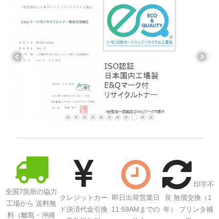
印字不
全国7箇所の協力
クレジットカー
即日出荷営業日
良 無償交換（1
工場から 送料無
ド決済代金引換
11:59AMまでの
年） プリンタ補
料（離島・沖縄