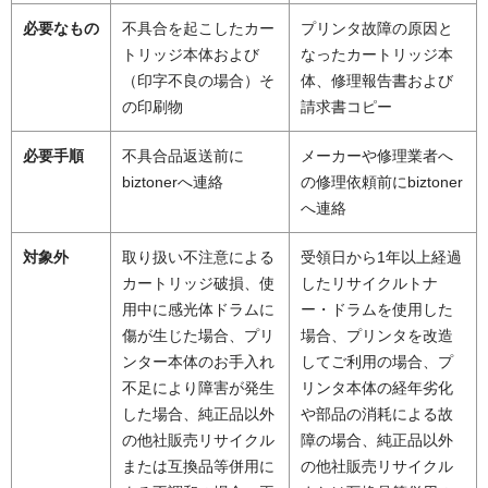
必要なもの
不具合を起こしたカー
プリンタ故障の原因と
トリッジ本体および
なったカートリッジ本
（印字不良の場合）そ
体、修理報告書および
の印刷物
請求書コピー
必要手順
不具合品返送前に
メーカーや修理業者へ
biztonerへ連絡
の修理依頼前にbiztoner
へ連絡
対象外
取り扱い不注意による
受領日から1年以上経過
カートリッジ破損、使
したリサイクルトナ
用中に感光体ドラムに
ー・ドラムを使用した
傷が生じた場合、プリ
場合、プリンタを改造
ンター本体のお手入れ
してご利用の場合、プ
不足により障害が発生
リンタ本体の経年劣化
した場合、純正品以外
や部品の消耗による故
の他社販売リサイクル
障の場合、純正品以外
または互換品等併用に
の他社販売リサイクル