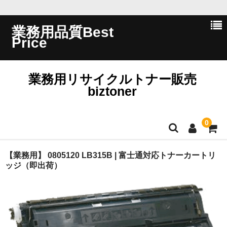
業務用品質Best
Price
業務用リサイクルトナー販売
biztoner
0
ホーム
【業務用】 0805120 LB315B | 富士通対応トナーカートリ
ッジ（即出荷）
会員ログイン
会社概要
問い合わせ