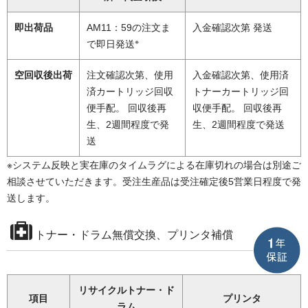
即出荷品
AM11：59の注文ま
入金確認次第 発送
※
で即日発送
空回収後出荷
注文確認次第、使用
入金確認次第、使用済
済カートリッジ回収
トナーカートリッジ回
便手配。 回収後再
収便手配。 回収後再
生、2週間程度で発
生、2週間程度で発送
送
※システム反映と実在庫のタイムラグによる在庫切れの場合は別途ご
相談させていただきます。受注生産品は受注確定後5営業日程度で発
送します。
トナー・ドラム無償交換、プリンタ補償
リサイクルトナー・ド
項目
プリンタ
ラム