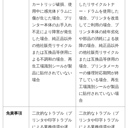
カートリッジ破損、使
したリサイクルトナ
用中に感光体ドラムに
ー・ドラムを使用した
傷が生じた場合、プリ
場合、プリンタを改造
ンター本体のお手入れ
してご利用の場合、プ
不足により障害が発生
リンタ本体の経年劣化
した場合、純正品以外
や部品の消耗による故
の他社販売リサイクル
障の場合、純正品以外
または互換品等併用に
の他社販売リサイクル
よる不調和の場合、再
または互換品等併用の
生工場識別シールが製
場合、プリンタメーカ
品に貼付されていない
ーの修理対応期間が終
場合
了している場合、再生
工場識別シールが製品
に貼付されていない場
合
免責事項
二次的なトラブル（プ
二次的なトラブル（プ
リンタや印字トラブル
リンタや印字トラブル
による業務停滞や遅
による業務停滞や遅