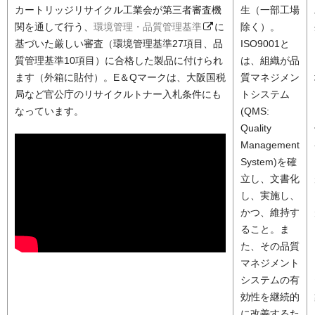
カートリッジリサイクル工業会が第三者審査機
生（一部工場
関を通して行う、
環境管理・品質管理基準
に
除く）。
基づいた厳しい審査（環境管理基準27項目、品
ISO9001と
質管理基準10項目）に合格した製品に付けられ
は、組織が品
ます（外箱に貼付）。E＆Qマークは、大阪国税
質マネジメン
局など官公庁のリサイクルトナー入札条件にも
トシステム
なっています。
(QMS:
Quality
Management
System)を確
立し、文書化
し、実施し、
かつ、維持す
ること。ま
た、その品質
マネジメント
システムの有
効性を継続的
に改善するた