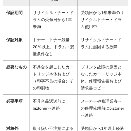
保証期間
リサイクルトナー・ド
受領日から1年未満のリ
ラムの受領日から1年
サイクルトナー・ドラ
未満
ム使用中
保証対象
トナー：トナー残量
リサイクルトナー・ド
20％以上、ドラム：残
ラムに起因する故障
量条件なし
必要なもの
不具合を起こしたカー
プリンタ故障の原因と
トリッジ本体および
なったカートリッジ本
（印字不良の場合）そ
体、修理報告書および
の印刷物
請求書コピー
必要手順
不具合品返送前に
メーカーや修理業者へ
biztonerへ連絡
の修理依頼前にbiztoner
へ連絡
対象外
取り扱い不注意による
受領日から1年以上経過