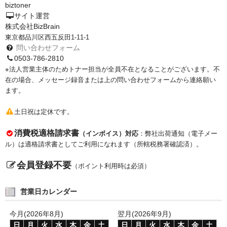
サイトマップ
biztoner
サイト運営
株式会社BizBrain
東京都品川区西五反田1-11-1
問い合わせフォーム
0503-786-2810
※法人営業主体のためトナー担当が全員不在となることがございます。不
在の場合、メッセージ録音または上の問い合わせフォームから連絡願い
ます。
土日祝は定休です。
消費税適格請求書
（インボイス）対応
：弊社出荷通知（電子メー
ル）は適格請求書としてご利用になれます（所轄税務署確認済）。
会員登録不要
（ポイント利用時は必須）
営業日カレンダー
今月(2026年8月)
翌月(2026年9月)
日
月
火
水
木
金
土
日
月
火
水
木
金
土