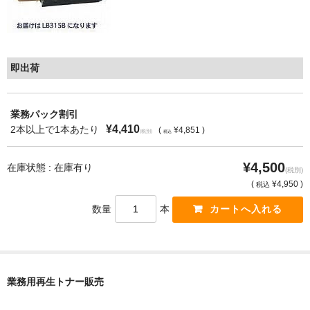
もっと安い販売店があります。何が違うのですか？
リサイクルトナーで経費削減
即出荷
リサイクルトナーの評価
リサイクルトナーの選び方
業務パック割引
¥4,410
2本以上で1本あたり
(
¥4,851 )
(税別)
税込
リサイクルトナーを使える会社、使えない会社
¥4,500
在庫状態 : 在庫有り
全国発送・送料無料
(税別)
(
¥4,950 )
税込
印字枚数について
数量
本
対応プリンターメーカー
見積書発行依頼
業務用再生トナー販売
なぜ業務用を選ぶべき？