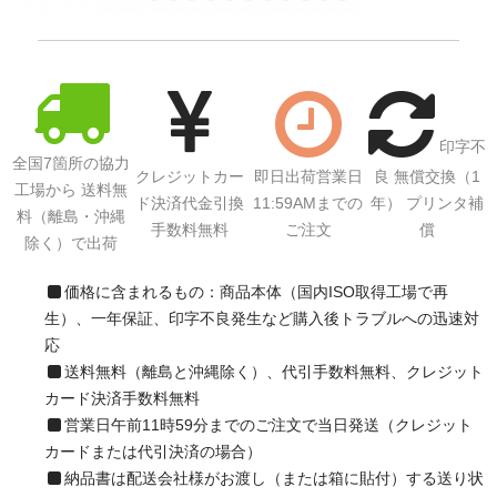
印字不
全国7箇所の協力
クレジットカー
即日出荷営業日
良 無償交換（1
工場から 送料無
ド決済代金引換
11:59AMまでの
年） プリンタ補
料（離島・沖縄
手数料無料
ご注文
償
除く）で出荷
価格に含まれるもの：商品本体（国内ISO取得工場で再
生）、一年保証、印字不良発生など購入後トラブルへの迅速対
応
送料無料（離島と沖縄除く）、代引手数料無料、クレジット
カード決済手数料無料
営業日午前11時59分までのご注文で当日発送（クレジット
カードまたは代引決済の場合）
納品書は配送会社様がお渡し（または箱に貼付）する送り状