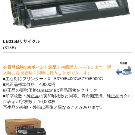
PrivacyPolicy
特定商取引法に基づく表示
よくある質問
LB315Bリサイクル
保証受付中
(315B)
トナー・ドラム交換・修理
会員登録時500ポイント進呈！
初回購入から使えます（購
プリンタ補償
入時に会員登録を同時に行うことができます）。
■主な対応プリンター：XL-5370/5400G/5770/5900G
貴社都合返品
■純正品標準価格：40000円
純正品の実勢価格(amazon)は商品画像をクリック
動画で分かる
■印字枚数：純正品の実印刷枚数と同等。寿命測定済。純正品カタロ
グ表示印字枚数： 10,000枚
再生品の外観・外箱は画像と異なることがあります。
購入ガイド
トナーの種類と比較
トナー再生の流れ