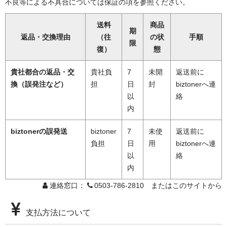
不良等による不具合については保証の項を参照ください。
送料
商品
期
返品・交換理由
（往
の状
手順
限
復）
態
貴社都合の返品・交
貴社負
7
未開
返送前に
換（誤発注など）
担
日
封
biztonerへ連
以
絡
内
biztonerの誤発送
biztoner
7
未使
返送前に
負担
日
用
biztonerへ連
以
絡
内
連絡窓口：
0503-786-2810 またはこのサイトから
支払方法について