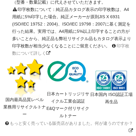
（型番・数量記載）に代えさせていただきます。
印字枚数について：純正品カタログ表示の印字枚数は、A4
用紙に5%印字した場合。純正メーカーが原則JIS X 6931
(ISO/IEC 19752：2004)、ISO/IEC 19798：2007に基く測定を
行った結果。実用では、A4用紙に5%以上印字することの方が
多いことから、純正品も弊社リサイクル品もカタログ表示より
印字枚数が相当少なくなることにご留意ください。
印字枚
数について詳しく
日本カートリッジリサ
日本国内 ISO認証工場
国内最高品質レベル
イクル工業会認証
再生品
業務用リサイクルトナ
E&Qマーク付リサイク
ー
ルトナー
もっと安く売っている販売店がありました。何が違うのですか？