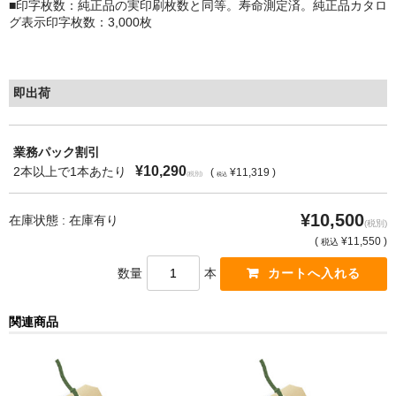
■印字枚数：純正品の実印刷枚数と同等。寿命測定済。純正品カタロ
グ表示印字枚数：3,000枚
もっと安い販売店があります。何が違うのですか？
リサイクルトナーで経費削減
即出荷
リサイクルトナーの評価
リサイクルトナーの選び方
業務パック割引
¥10,290
2本以上で1本あたり
(
¥11,319 )
(税別)
税込
リサイクルトナーを使える会社、使えない会社
¥10,500
全国発送・送料無料
在庫状態 : 在庫有り
(税別)
(
¥11,550 )
税込
印字枚数について
数量
本
対応プリンターメーカー
関連商品
見積書発行依頼
なぜ業務用を選ぶべき？