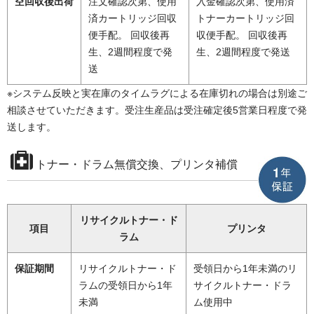
空回収後出荷
注文確認次第、使用
入金確認次第、使用済
済カートリッジ回収
トナーカートリッジ回
便手配。 回収後再
収便手配。 回収後再
生、2週間程度で発
生、2週間程度で発送
送
※システム反映と実在庫のタイムラグによる在庫切れの場合は別途ご
相談させていただきます。受注生産品は受注確定後5営業日程度で発
送します。
トナー・ドラム無償交換、プリンタ補償
リサイクルトナー・ド
項目
プリンタ
ラム
保証期間
リサイクルトナー・ド
受領日から1年未満のリ
ラムの受領日から1年
サイクルトナー・ドラ
未満
ム使用中