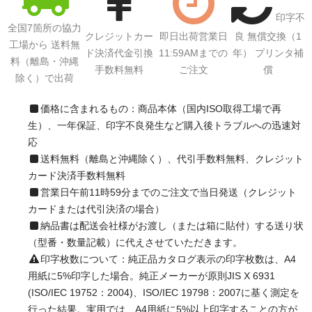
印字不
全国7箇所の協力
クレジットカー
即日出荷営業日
良 無償交換（1
工場から 送料無
ド決済代金引換
11:59AMまでの
年） プリンタ補
料（離島・沖縄
手数料無料
ご注文
償
除く）で出荷
価格に含まれるもの：商品本体（国内ISO取得工場で再
生）、一年保証、印字不良発生など購入後トラブルへの迅速対
応
送料無料（離島と沖縄除く）、代引手数料無料、クレジット
カード決済手数料無料
営業日午前11時59分までのご注文で当日発送（クレジット
カードまたは代引決済の場合）
納品書は配送会社様がお渡し（または箱に貼付）する送り状
（型番・数量記載）に代えさせていただきます。
印字枚数について：純正品カタログ表示の印字枚数は、A4
用紙に5%印字した場合。純正メーカーが原則JIS X 6931
(ISO/IEC 19752：2004)、ISO/IEC 19798：2007に基く測定を
行った結果。実用では、A4用紙に5%以上印字することの方が