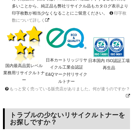
多いことから、純正品も弊社リサイクル品もカタログ表示より
印字枚数が相当少なくなることにご留意ください。
印字枚
数について詳しく
日本カートリッジリサ
日本国内 ISO認証工場
国内最高品質レベル
イクル工業会認証
再生品
業務用リサイクルトナ
E&Qマーク付リサイク
ー
ルトナー
もっと安く売っている販売店がありました。何が違うのですか？
トラブルの少ないリサイクルトナーを
お探しですか？