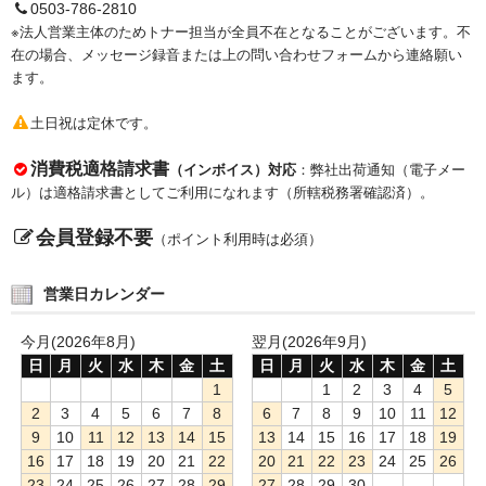
0503-786-2810
※法人営業主体のためトナー担当が全員不在となることがございます。不
在の場合、メッセージ録音または上の問い合わせフォームから連絡願い
ます。
土日祝は定休です。
消費税適格請求書
（インボイス）対応
：弊社出荷通知（電子メー
ル）は適格請求書としてご利用になれます（所轄税務署確認済）。
会員登録不要
（ポイント利用時は必須）
営業日カレンダー
今月(2026年8月)
翌月(2026年9月)
日
月
火
水
木
金
土
日
月
火
水
木
金
土
1
1
2
3
4
5
2
3
4
5
6
7
8
6
7
8
9
10
11
12
9
10
11
12
13
14
15
13
14
15
16
17
18
19
16
17
18
19
20
21
22
20
21
22
23
24
25
26
23
24
25
26
27
28
29
27
28
29
30