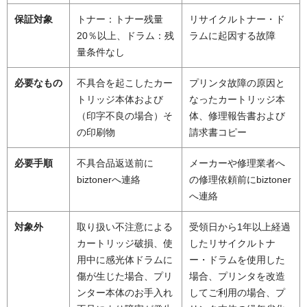
保証対象
トナー：トナー残量
リサイクルトナー・ド
20％以上、ドラム：残
ラムに起因する故障
量条件なし
必要なもの
不具合を起こしたカー
プリンタ故障の原因と
トリッジ本体および
なったカートリッジ本
（印字不良の場合）そ
体、修理報告書および
の印刷物
請求書コピー
必要手順
不具合品返送前に
メーカーや修理業者へ
biztonerへ連絡
の修理依頼前にbiztoner
へ連絡
対象外
取り扱い不注意による
受領日から1年以上経過
カートリッジ破損、使
したリサイクルトナ
用中に感光体ドラムに
ー・ドラムを使用した
傷が生じた場合、プリ
場合、プリンタを改造
ンター本体のお手入れ
してご利用の場合、プ