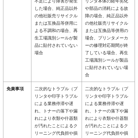
不足により障害が発生
リンタ本体の経年劣化
した場合、純正品以外
や部品の消耗による故
の他社販売リサイクル
障の場合、純正品以外
または互換品等併用に
の他社販売リサイクル
よる不調和の場合、再
または互換品等併用の
生工場識別シールが製
場合、プリンタメーカ
品に貼付されていない
ーの修理対応期間が終
場合
了している場合、再生
工場識別シールが製品
に貼付されていない場
合
免責事項
二次的なトラブル（プ
二次的なトラブル（プ
リンタや印字トラブル
リンタや印字トラブル
による業務停滞や遅
による業務停滞や遅
れ、トナーの落下や漏
れ、トナーの落下や漏
れにより衣類や什器類
れにより衣類や什器類
が汚れたことによるク
が汚れたことによるク
リーニング代負担や損
リーニング代負担や損