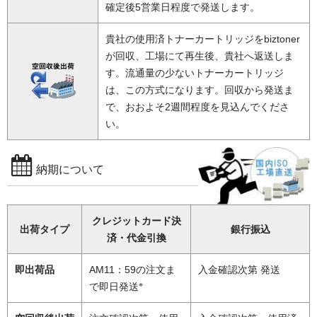
確定後5営業日程度で発送します。
貴社の使用済トナーカートリッジをbiztoner
が回収、工場にて再生後、貴社へ返送しま
す。流通量の少ないトナーカートリッジ
は、この方式になります。回収から発送ま
で、おおよそ2週間程度を見込んでくださ
い。
納期について
クレジットカード決
出荷タイプ
銀行振込
済・代金引換
即出荷品
AM11：59の注文ま
入金確認次第 発送
※
で即日発送