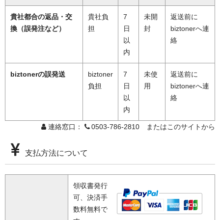
貴社都合の返品・交
貴社負
7
未開
返送前に
換（誤発注など）
担
日
封
biztonerへ連
以
絡
内
biztonerの誤発送
biztoner
7
未使
返送前に
負担
日
用
biztonerへ連
以
絡
内
連絡窓口：
0503-786-2810 またはこのサイトから
支払方法について
領収書発行
可、決済手
数料無料で