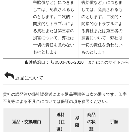
害賠償など）につきま
害賠償など）につきま
しては、免責されるも
しては、免責されるも
のとします。二次的・
のとします。二次的・
間接的なトラブルによ
間接的なトラブルによ
る貴社または第三者の
る貴社または第三者の
損害について、弊社は
損害について、弊社は
一切の責任を負わない
一切の責任を負わない
ものとします
ものとします
連絡窓口：
0503-786-2810 またはこのサイトから
返品について
貴社の誤発注や弊社誤発送による返品手順等は次の通りです。印字
不良等による不具合については保証の項を参照ください。
送料
商品
期
返品・交換理由
（往
の状
手順
限
復）
態