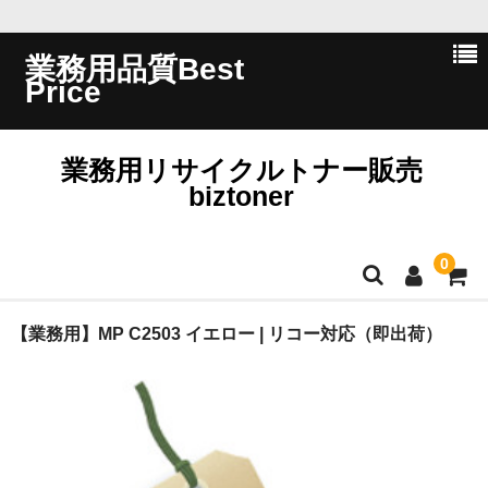
業務用品質Best
Price
業務用リサイクルトナー販売
biztoner
0
ホーム
【業務用】MP C2503 イエロー | リコー対応（即出荷）
会員ログイン
会社概要
問い合わせ