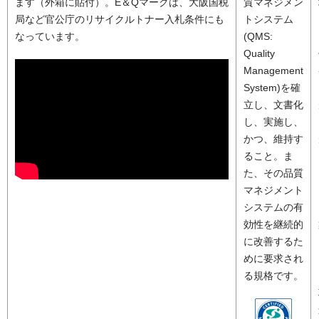
ます（外箱に貼付）。E＆Qマークは、大阪国税
質マネジメン
局など官公庁のリサイクルトナー入札条件にも
トシステム
なっています。
(QMS:
Quality
Management
System)を確
立し、文書化
し、実施し、
かつ、維持す
ること。ま
た、その品質
マネジメント
システムの有
効性を継続的
に改善するた
めに要求され
る規格です。