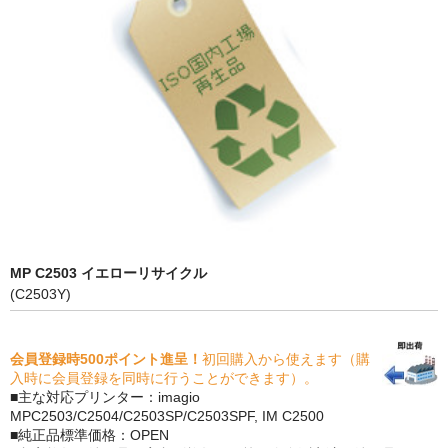
PrivacyPolicy
特定商取引法に基づく表示
よくある質問
保証受付中
トナー・ドラム交換・修理
プリンタ補償
MP C2503 イエローリサイクル
貴社都合返品
(C2503Y)
動画で分かる
会員登録時500ポイント進呈！
初回購入から使えます（購
購入ガイド
入時に会員登録を同時に行うことができます）。
■主な対応プリンター：imagio
トナーの種類と比較
MPC2503/C2504/C2503SP/C2503SPF, IM C2500
■純正品標準価格：OPEN
トナー再生の流れ