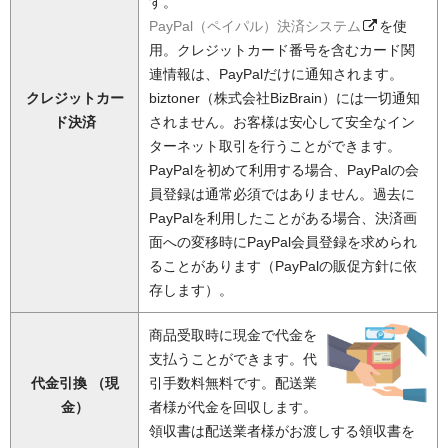
す。
PayPal（ペイパル）決済システム
を使
用。クレジットカード番号を含むカード関
連情報は、PayPalだけに通知されます。
クレジットカー
biztoner（株式会社BizBrain）には一切通知
ド決済
されません。お客様は安心して安全なイン
ターネット取引を行うことができます。
PayPalを初めて利用する場合、PayPalの会
員登録は通常必須ではありません。過去に
PayPalを利用したことがある場合、決済画
面への変移時にPayPal会員登録を求められ
ることがあります（PayPalの販促方針に依
存します）。
商品受取時に現金で代金を
支払うことができます。代
代金引換 （現
引手数料無料です。配送業
金）
者様が代金を回収します。
領収書は配送業者様がお渡しする領収書を