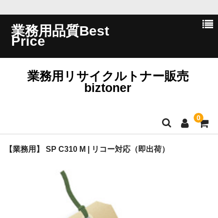
業務用品質Best
Price
業務用リサイクルトナー販売
biztoner
0
ホーム
【業務用】 SP C310 M | リコー対応（即出荷）
会員ログイン
会社概要
問い合わせ