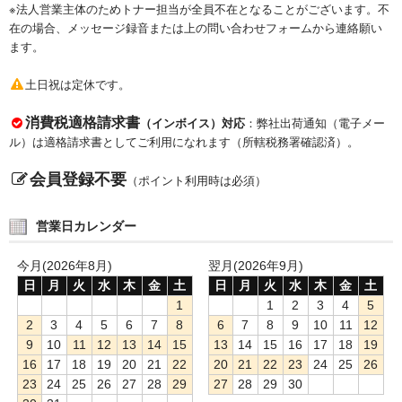
※法人営業主体のためトナー担当が全員不在となることがございます。不
在の場合、メッセージ録音または上の問い合わせフォームから連絡願い
ます。
土日祝は定休です。
消費税適格請求書
（インボイス）対応
：弊社出荷通知（電子メー
ル）は適格請求書としてご利用になれます（所轄税務署確認済）。
会員登録不要
（ポイント利用時は必須）
営業日カレンダー
今月(2026年8月)
翌月(2026年9月)
日
月
火
水
木
金
土
日
月
火
水
木
金
土
1
1
2
3
4
5
2
3
4
5
6
7
8
6
7
8
9
10
11
12
9
10
11
12
13
14
15
13
14
15
16
17
18
19
16
17
18
19
20
21
22
20
21
22
23
24
25
26
23
24
25
26
27
28
29
27
28
29
30