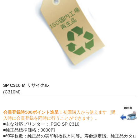
PrivacyPolicy
特定商取引法に基づく表示
よくある質問
保証受付中
トナー・ドラム交換・修理
プリンタ補償
SP C310 M リサイクル
貴社都合返品
(C310M)
動画で分かる
会員登録時500ポイント進呈！
初回購入から使えます（購
購入ガイド
入時に会員登録を同時に行うことができます）。
■主な対応プリンター：IPSiO SP C310
トナーの種類と比較
■純正品標準価格：9000円
■印字枚数：純正品の実印刷枚数と同等。寿命測定済。純正品カタロ
トナー再生の流れ