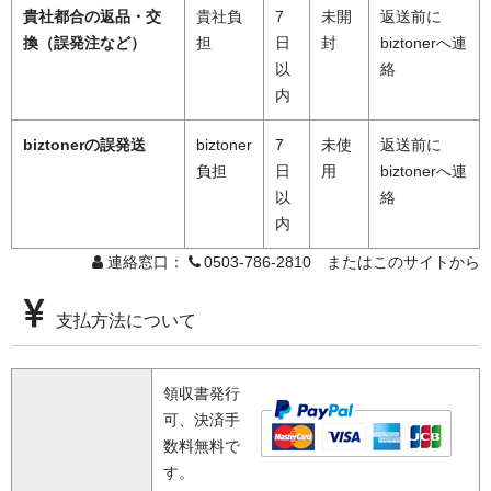
貴社都合の返品・交
貴社負
7
未開
返送前に
換（誤発注など）
担
日
封
biztonerへ連
以
絡
内
biztonerの誤発送
biztoner
7
未使
返送前に
負担
日
用
biztonerへ連
以
絡
内
連絡窓口：
0503-786-2810 またはこのサイトから
支払方法について
領収書発行
可、決済手
数料無料で
す。