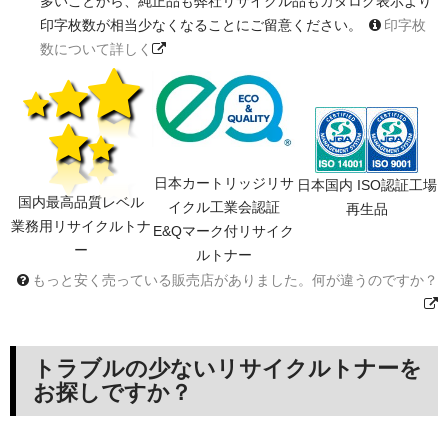
多いことから、純正品も弊社リサイクル品もカタログ表示より
印字枚数が相当少なくなることにご留意ください。
印字枚
数について詳しく
日本カートリッジリサ
日本国内 ISO認証工場
国内最高品質レベル
イクル工業会認証
再生品
業務用リサイクルトナ
E&Qマーク付リサイク
ー
ルトナー
もっと安く売っている販売店がありました。何が違うのですか？
トラブルの少ないリサイクルトナーを
お探しですか？