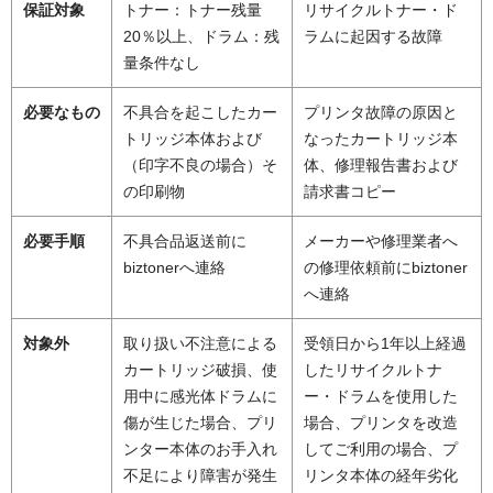
保証対象
トナー：トナー残量
リサイクルトナー・ド
20％以上、ドラム：残
ラムに起因する故障
量条件なし
必要なもの
不具合を起こしたカー
プリンタ故障の原因と
トリッジ本体および
なったカートリッジ本
（印字不良の場合）そ
体、修理報告書および
の印刷物
請求書コピー
必要手順
不具合品返送前に
メーカーや修理業者へ
biztonerへ連絡
の修理依頼前にbiztoner
へ連絡
対象外
取り扱い不注意による
受領日から1年以上経過
カートリッジ破損、使
したリサイクルトナ
用中に感光体ドラムに
ー・ドラムを使用した
傷が生じた場合、プリ
場合、プリンタを改造
ンター本体のお手入れ
してご利用の場合、プ
不足により障害が発生
リンタ本体の経年劣化