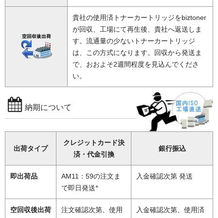
貴社の使用済トナーカートリッジをbiztoner
が回収、工場にて再生後、貴社へ返送しま
す。流通量の少ないトナーカートリッジ
は、この方式になります。回収から発送ま
で、おおよそ2週間程度を見込んでくださ
い。
納期について
クレジットカード決
出荷タイプ
銀行振込
済・代金引換
即出荷品
AM11：59の注文ま
入金確認次第 発送
※
で即日発送
空回収後出荷
注文確認次第、使用
入金確認次第、使用済