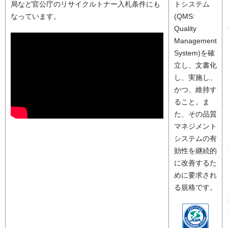
局など官公庁のリサイクルトナー入札条件にも
トシステム
なっています。
(QMS:
Quality
Management
System)を確
立し、文書化
し、実施し、
かつ、維持す
ること。ま
た、その品質
マネジメント
システムの有
効性を継続的
に改善するた
めに要求され
る規格です。