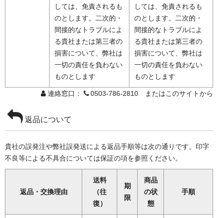
しては、免責されるも
しては、免責されるも
のとします。二次的・
のとします。二次的・
間接的なトラブルによ
間接的なトラブルによ
る貴社または第三者の
る貴社または第三者の
損害について、弊社は
損害について、弊社は
一切の責任を負わない
一切の責任を負わない
ものとします
ものとします
連絡窓口：
0503-786-2810 またはこのサイトから
返品について
貴社の誤発注や弊社誤発送による返品手順等は次の通りです。印字
不良等による不具合については保証の項を参照ください。
送料
商品
期
返品・交換理由
（往
の状
手順
限
復）
態