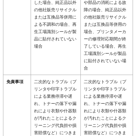
した場合、純正品以外
や部品の消耗による故
の他社販売リサイクル
障の場合、純正品以外
または互換品等併用に
の他社販売リサイクル
よる不調和の場合、再
または互換品等併用の
生工場識別シールが製
場合、プリンタメーカ
品に貼付されていない
ーの修理対応期間が終
場合
了している場合、再生
工場識別シールが製品
に貼付されていない場
合
免責事項
二次的なトラブル（プ
二次的なトラブル（プ
リンタや印字トラブル
リンタや印字トラブル
による業務停滞や遅
による業務停滞や遅
れ、トナーの落下や漏
れ、トナーの落下や漏
れにより衣類や什器類
れにより衣類や什器類
が汚れたことによるク
が汚れたことによるク
リーニング代負担や損
リーニング代負担や損
害賠償など）につきま
害賠償など）につきま