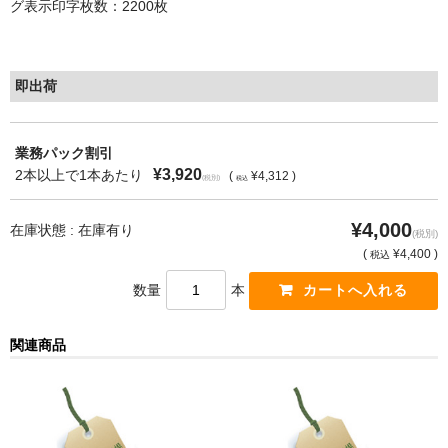
グ表示印字枚数：2200枚
もっと安い販売店があります。何が違うのですか？
リサイクルトナーで経費削減
即出荷
リサイクルトナーの評価
業務パック割引
リサイクルトナーの選び方
¥3,920
2本以上で1本あたり
(
¥4,312 )
(税別)
税込
リサイクルトナーを使える会社、使えない会社
¥4,000
在庫状態 : 在庫有り
(税別)
全国発送・送料無料
(
¥4,400 )
税込
印字枚数について
数量
本
対応プリンターメーカー
関連商品
見積書発行依頼
なぜ業務用を選ぶべき？