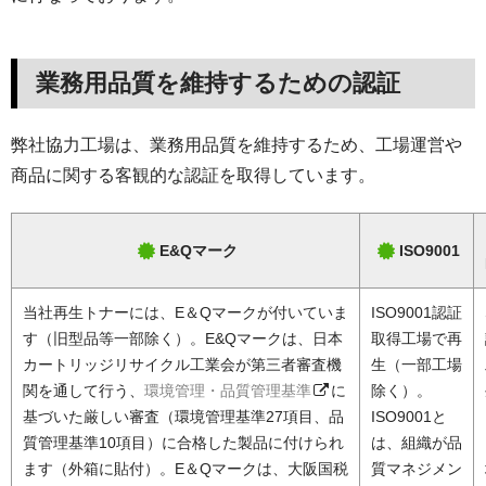
業務用品質を維持するための認証
弊社協力工場は、業務用品質を維持するため、工場運営や
商品に関する客観的な認証を取得しています。
E&Qマーク
ISO9001
当社再生トナーには、E＆Qマークが付いていま
ISO9001認証
す（旧型品等一部除く）。E&Qマークは、日本
取得工場で再
カートリッジリサイクル工業会が第三者審査機
生（一部工場
関を通して行う、
環境管理・品質管理基準
に
除く）。
基づいた厳しい審査（環境管理基準27項目、品
ISO9001と
質管理基準10項目）に合格した製品に付けられ
は、組織が品
ます（外箱に貼付）。E＆Qマークは、大阪国税
質マネジメン