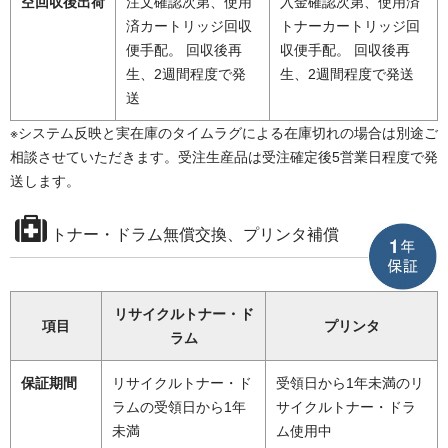
空回収後出荷
注文確認次第、使用
入金確認次第、使用済
済カートリッジ回収
トナーカートリッジ回
便手配。 回収後再
収便手配。 回収後再
生、2週間程度で発
生、2週間程度で発送
送
※システム反映と実在庫のタイムラグによる在庫切れの場合は別途ご
相談させていただきます。受注生産品は受注確定後5営業日程度で発
送します。
トナー・ドラム無償交換、プリンタ補償
リサイクルトナー・ド
項目
プリンタ
ラム
保証期間
リサイクルトナー・ド
受領日から1年未満のリ
ラムの受領日から1年
サイクルトナー・ドラ
未満
ム使用中