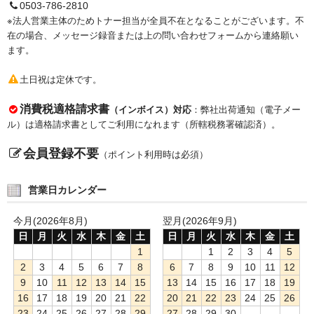
0503-786-2810
※法人営業主体のためトナー担当が全員不在となることがございます。不
在の場合、メッセージ録音または上の問い合わせフォームから連絡願い
ます。
土日祝は定休です。
消費税適格請求書
（インボイス）対応
：弊社出荷通知（電子メー
ル）は適格請求書としてご利用になれます（所轄税務署確認済）。
会員登録不要
（ポイント利用時は必須）
営業日カレンダー
今月(2026年8月)
翌月(2026年9月)
日
月
火
水
木
金
土
日
月
火
水
木
金
土
1
1
2
3
4
5
2
3
4
5
6
7
8
6
7
8
9
10
11
12
9
10
11
12
13
14
15
13
14
15
16
17
18
19
16
17
18
19
20
21
22
20
21
22
23
24
25
26
23
24
25
26
27
28
29
27
28
29
30