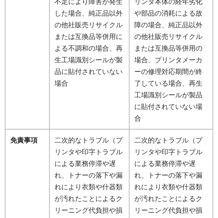
不足により障害が発生
リンタ本体の経年劣化
した場合、純正品以外
や部品の消耗による故
の他社販売リサイクル
障の場合、純正品以外
または互換品等併用に
の他社販売リサイクル
よる不調和の場合、再
または互換品等併用の
生工場識別シールが製
場合、プリンタメーカ
品に貼付されていない
ーの修理対応期間が終
場合
了している場合、再生
工場識別シールが製品
に貼付されていない場
合
免責事項
二次的なトラブル（プ
二次的なトラブル（プ
リンタや印字トラブル
リンタや印字トラブル
による業務停滞や遅
による業務停滞や遅
れ、トナーの落下や漏
れ、トナーの落下や漏
れにより衣類や什器類
れにより衣類や什器類
が汚れたことによるク
が汚れたことによるク
リーニング代負担や損
リーニング代負担や損