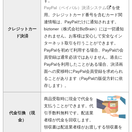
す。
PayPal（ペイパル）決済システム
を使
用。クレジットカード番号を含むカード関
連情報は、PayPalだけに通知されます。
クレジットカー
biztoner（株式会社BizBrain）には一切通知
ド決済
されません。お客様は安心して安全なイン
ターネット取引を行うことができます。
PayPalを初めて利用する場合、PayPalの会
員登録は通常必須ではありません。過去に
PayPalを利用したことがある場合、決済画
面への変移時にPayPal会員登録を求められ
ることがあります（PayPalの販促方針に依
存します）。
商品受取時に現金で代金を
支払うことができます。代
代金引換 （現
引手数料無料です。配送業
金）
者様が代金を回収します。
領収書は配送業者様がお渡しする領収書を