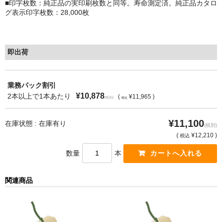
■印字枚数：純正品の実印刷枚数と同等。寿命測定済。純正品カタロ
グ表示印字枚数：28,000枚
もっと安い販売店があります。何が違うのですか？
リサイクルトナーで経費削減
即出荷
リサイクルトナーの評価
リサイクルトナーの選び方
業務パック割引
¥10,878
2本以上で1本あたり
(
¥11,965 )
(税別)
税込
リサイクルトナーを使える会社、使えない会社
¥11,100
全国発送・送料無料
在庫状態 : 在庫有り
(税別)
(
¥12,210 )
税込
印字枚数について
数量
本
対応プリンターメーカー
関連商品
見積書発行依頼
なぜ業務用を選ぶべき？