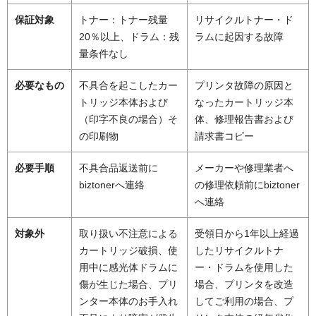
保証対象
トナー：トナー残量
リサイクルトナー・ド
20％以上、ドラム：残
ラムに起因する故障
量条件なし
必要なもの
不具合を起こしたカー
プリンタ故障の原因と
トリッジ本体および
なったカートリッジ本
（印字不良の場合）そ
体、修理報告書および
の印刷物
請求書コピー
必要手順
不具合品返送前に
メーカーや修理業者へ
biztonerへ連絡
の修理依頼前にbiztoner
へ連絡
対象外
取り扱い不注意による
受領日から1年以上経過
カートリッジ破損、使
したリサイクルトナ
用中に感光体ドラムに
ー・ドラムを使用した
傷が生じた場合、プリ
場合、プリンタを改造
ンター本体のお手入れ
してご利用の場合、プ