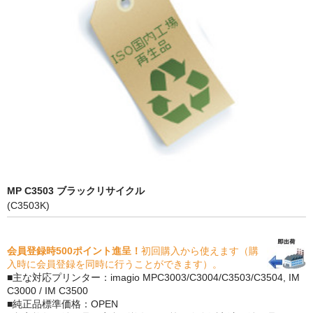
PrivacyPolicy
特定商取引法に基づく表示
よくある質問
保証受付中
トナー・ドラム交換・修理
プリンタ補償
MP C3503 ブラックリサイクル
貴社都合返品
(C3503K)
動画で分かる
会員登録時500ポイント進呈！
初回購入から使えます（購
購入ガイド
入時に会員登録を同時に行うことができます）。
■主な対応プリンター：imagio MPC3003/C3004/C3503/C3504, IM
トナーの種類と比較
C3000 / IM C3500
■純正品標準価格：OPEN
トナー再生の流れ