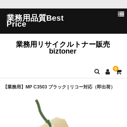
業務用品質Best
Price
業務用リサイクルトナー販売
biztoner
0
ホーム
【業務用】MP C3503 ブラック | リコー対応（即出荷）
会員ログイン
会社概要
問い合わせ