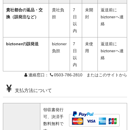
貴社都合の返品・交
貴社負
7
未開
返送前に
換（誤発注など）
担
日
封
biztonerへ連
以
絡
内
biztonerの誤発送
biztoner
7
未使
返送前に
負担
日
用
biztonerへ連
以
絡
内
連絡窓口：
0503-786-2810 またはこのサイトから
支払方法について
領収書発行
可、決済手
数料無料で