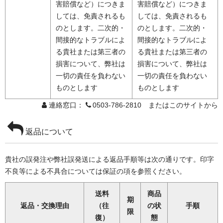
害賠償など）につきま
害賠償など）につきま
しては、免責されるも
しては、免責されるも
のとします。二次的・
のとします。二次的・
間接的なトラブルによ
間接的なトラブルによ
る貴社または第三者の
る貴社または第三者の
損害について、弊社は
損害について、弊社は
一切の責任を負わない
一切の責任を負わない
ものとします
ものとします
連絡窓口：
0503-786-2810 またはこのサイトから
返品について
貴社の誤発注や弊社誤発送による返品手順等は次の通りです。印字
不良等による不具合については保証の項を参照ください。
送料
商品
期
返品・交換理由
（往
の状
手順
限
復）
態