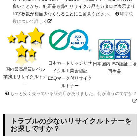
多いことから、純正品も弊社リサイクル品もカタログ表示より
印字枚数が相当少なくなることにご留意ください。
印字枚
数について詳しく
日本カートリッジリサ
日本国内 ISO認証工場
国内最高品質レベル
イクル工業会認証
再生品
業務用リサイクルトナ
E&Qマーク付リサイク
ー
ルトナー
もっと安く売っている販売店がありました。何が違うのですか？
トラブルの少ないリサイクルトナーを
お探しですか？