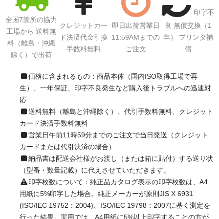
印字不
全国7箇所の協力
クレジットカー
即日出荷営業日
良 無償交換（1
工場から 送料無
ド決済代金引換
11:59AMまでの
年） プリンタ補
料（離島・沖縄
手数料無料
ご注文
償
除く）で出荷
価格に含まれるもの：商品本体（国内ISO取得工場で再
生）、一年保証、印字不良発生など購入後トラブルへの迅速対
応
送料無料（離島と沖縄除く）、代引手数料無料、クレジット
カード決済手数料無料
営業日午前11時59分までのご注文で当日発送（クレジット
カードまたは代引決済の場合）
納品書は配送会社様がお渡し（または箱に貼付）する送り状
（型番・数量記載）に代えさせていただきます。
印字枚数について：純正品カタログ表示の印字枚数は、A4
用紙に5%印字した場合。純正メーカーが原則JIS X 6931
(ISO/IEC 19752：2004)、ISO/IEC 19798：2007に基く測定を
行った結果。実用では、A4用紙に5%以上印字することの方が