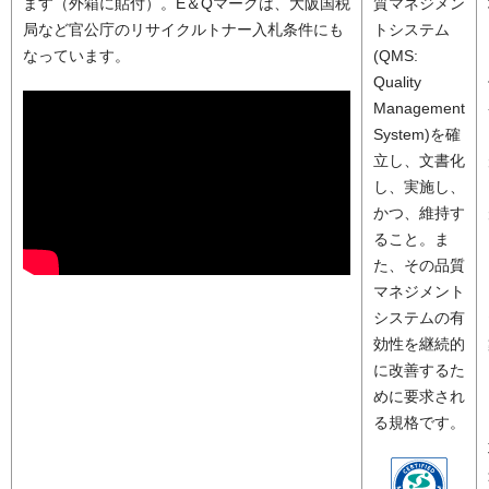
ます（外箱に貼付）。E＆Qマークは、大阪国税
質マネジメン
局など官公庁のリサイクルトナー入札条件にも
トシステム
なっています。
(QMS:
Quality
Management
System)を確
立し、文書化
し、実施し、
かつ、維持す
ること。ま
た、その品質
マネジメント
システムの有
効性を継続的
に改善するた
めに要求され
る規格です。