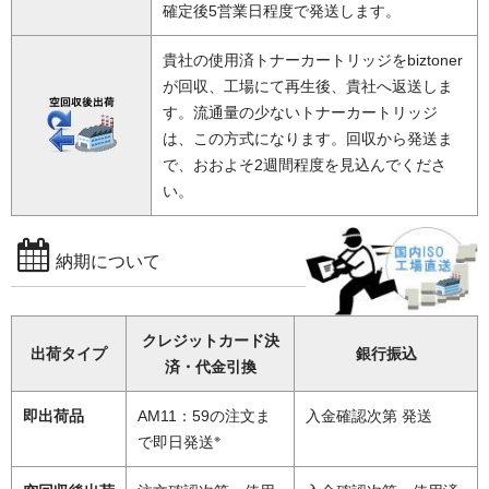
確定後5営業日程度で発送します。
貴社の使用済トナーカートリッジをbiztoner
が回収、工場にて再生後、貴社へ返送しま
す。流通量の少ないトナーカートリッジ
は、この方式になります。回収から発送ま
で、おおよそ2週間程度を見込んでくださ
い。
納期について
クレジットカード決
出荷タイプ
銀行振込
済・代金引換
即出荷品
AM11：59の注文ま
入金確認次第 発送
※
で即日発送