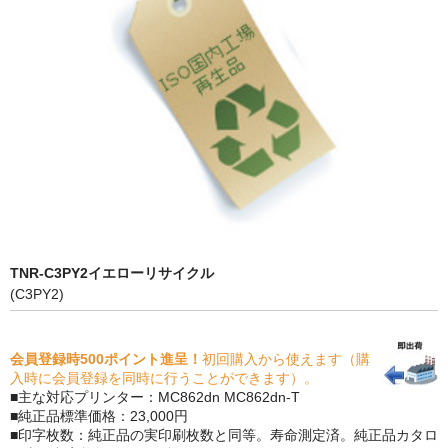
PrivacyPolicy
特定商取引法に基づく表示
よくある質問
保証受付中
トナー・ドラム交換・修理
プリンタ補償
TNR-C3PY2イエローリサイクル
貴社都合返品
(C3PY2)
動画で分かる
会員登録時500ポイント進呈！
初回購入から使えます（購
購入ガイド
入時に会員登録を同時に行うことができます）。
■主な対応プリンター：MC862dn MC862dn-T
トナーの種類と比較
■純正品標準価格：23,000円
■印字枚数：純正品の実印刷枚数と同等。寿命測定済。純正品カタロ
トナー再生の流れ