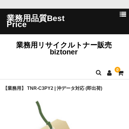
業務用品質Best
Price
業務用リサイクルトナー販売
biztoner
0
ホーム
【業務用】 TNR-C3PY2 | 沖データ対応 (即出荷)
会員ログイン
会社概要
問い合わせ