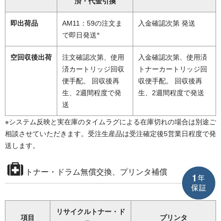
済・代金引換
即出荷品
AM11：59の注文ま
入金確認次第 発送
※
で即日発送
空回収後出荷
注文確認次第、使用
入金確認次第、使用済
済カートリッジ回収
トナーカートリッジ回
便手配。 回収後再
収便手配。 回収後再
生、2週間程度で発
生、2週間程度で発送
送
※システム反映と実在庫のタイムラグによる在庫切れの場合は別途ご
相談させていただきます。受注生産品は受注確定後5営業日程度で発
送します。
トナー・ドラム無償交換、プリンタ補償
リサイクルトナー・ド
項目
プリンタ