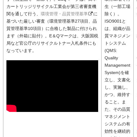
カートリッジリサイクル工業会が第三者審査機
生（一部工場
関を通して行う、
環境管理・品質管理基準
に
除く）。
基づいた厳しい審査（環境管理基準27項目、品
ISO9001と
質管理基準10項目）に合格した製品に付けられ
は、組織が品
ます（外箱に貼付）。E＆Qマークは、大阪国税
質マネジメン
局など官公庁のリサイクルトナー入札条件にも
トシステム
なっています。
(QMS:
Quality
Management
System)を確
立し、文書化
し、実施し、
かつ、維持す
ること。ま
た、その品質
マネジメント
システムの有
効性を継続的