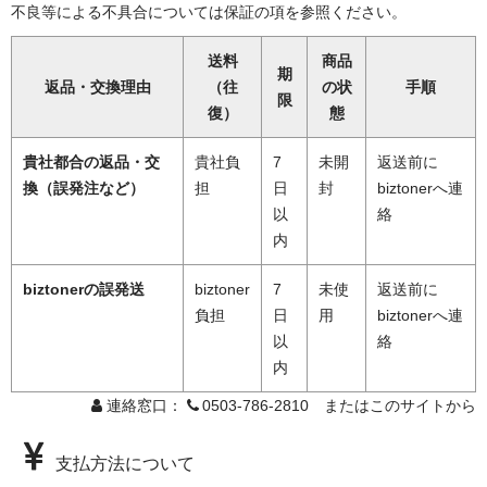
不良等による不具合については保証の項を参照ください。
送料
商品
期
返品・交換理由
（往
の状
手順
限
復）
態
貴社都合の返品・交
貴社負
7
未開
返送前に
換（誤発注など）
担
日
封
biztonerへ連
以
絡
内
biztonerの誤発送
biztoner
7
未使
返送前に
負担
日
用
biztonerへ連
以
絡
内
連絡窓口：
0503-786-2810 またはこのサイトから
支払方法について