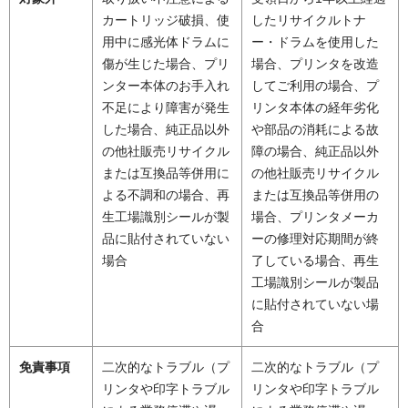
カートリッジ破損、使
したリサイクルトナ
用中に感光体ドラムに
ー・ドラムを使用した
傷が生じた場合、プリ
場合、プリンタを改造
ンター本体のお手入れ
してご利用の場合、プ
不足により障害が発生
リンタ本体の経年劣化
した場合、純正品以外
や部品の消耗による故
の他社販売リサイクル
障の場合、純正品以外
または互換品等併用に
の他社販売リサイクル
よる不調和の場合、再
または互換品等併用の
生工場識別シールが製
場合、プリンタメーカ
品に貼付されていない
ーの修理対応期間が終
場合
了している場合、再生
工場識別シールが製品
に貼付されていない場
合
免責事項
二次的なトラブル（プ
二次的なトラブル（プ
リンタや印字トラブル
リンタや印字トラブル