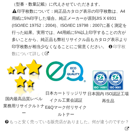
（型番・数量記載）に代えさせていただきます。
印字枚数について：純正品カタログ表示の印字枚数は、A4
用紙に5%印字した場合。純正メーカーが原則JIS X 6931
(ISO/IEC 19752：2004)、ISO/IEC 19798：2007に基く測定を
行った結果。実用では、A4用紙に5%以上印字することの方が
多いことから、純正品も弊社リサイクル品もカタログ表示より
印字枚数が相当少なくなることにご留意ください。
印字枚
数について詳しく
日本カートリッジリサ
日本国内 ISO認証工場
国内最高品質レベル
イクル工業会認証
再生品
業務用リサイクルトナ
E&Qマーク付リサイク
ー
ルトナー
もっと安く売っている販売店がありました。何が違うのですか？