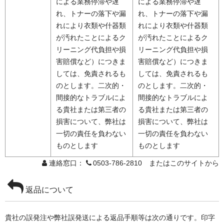
による業務停滞や遅
による業務停滞や遅
れ、トナーの落下や漏
れ、トナーの落下や漏
れにより衣類や什器類
れにより衣類や什器類
が汚れたことによるク
が汚れたことによるク
リーニング代負担や損
リーニング代負担や損
害賠償など）につきま
害賠償など）につきま
しては、免責されるも
しては、免責されるも
のとします。二次的・
のとします。二次的・
間接的なトラブルによ
間接的なトラブルによ
る貴社または第三者の
る貴社または第三者の
損害について、弊社は
損害について、弊社は
一切の責任を負わない
一切の責任を負わない
ものとします
ものとします
連絡窓口：
0503-786-2810 またはこのサイトから
返品について
貴社の誤発注や弊社誤発送による返品手順等は次の通りです。印字