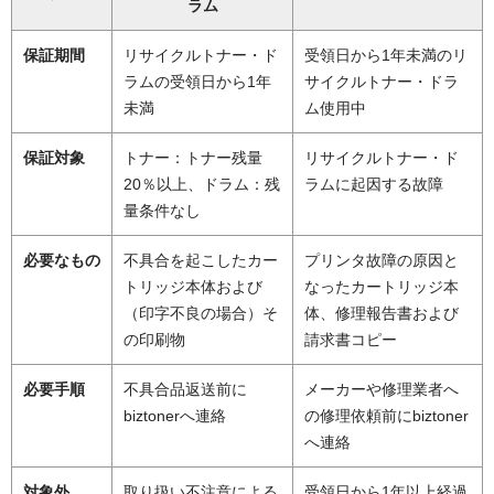
ラム
保証期間
リサイクルトナー・ド
受領日から1年未満のリ
ラムの受領日から1年
サイクルトナー・ドラ
未満
ム使用中
保証対象
トナー：トナー残量
リサイクルトナー・ド
20％以上、ドラム：残
ラムに起因する故障
量条件なし
必要なもの
不具合を起こしたカー
プリンタ故障の原因と
トリッジ本体および
なったカートリッジ本
（印字不良の場合）そ
体、修理報告書および
の印刷物
請求書コピー
必要手順
不具合品返送前に
メーカーや修理業者へ
biztonerへ連絡
の修理依頼前にbiztoner
へ連絡
対象外
取り扱い不注意による
受領日から1年以上経過