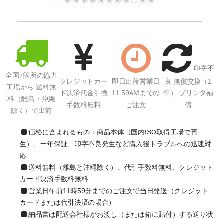
印字不
全国7箇所の協力
クレジットカー
即日出荷営業日
良 無償交換（1
工場から 送料無
ド決済代金引換
11:59AMまでの
年） プリンタ補
料（離島・沖縄
手数料無料
ご注文
償
除く）で出荷
価格に含まれるもの：商品本体（国内ISO取得工場で再
生）、一年保証、印字不良発生など購入後トラブルへの迅速対
応
送料無料（離島と沖縄除く）、代引手数料無料、クレジット
カード決済手数料無料
営業日午前11時59分までのご注文で当日発送（クレジット
カードまたは代引決済の場合）
納品書は配送会社様がお渡し（または箱に貼付）する送り状