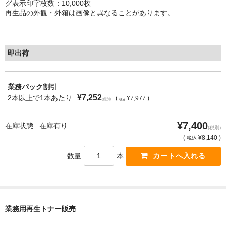
グ表示印字枚数：10,000枚
再生品の外観・外箱は画像と異なることがあります。
もっと安い販売店があります。何が違うのですか？
リサイクルトナーで経費削減
即出荷
リサイクルトナーの評価
リサイクルトナーの選び方
業務パック割引
¥7,252
2本以上で1本あたり
(
¥7,977 )
(税別)
税込
リサイクルトナーを使える会社、使えない会社
¥7,400
全国発送・送料無料
在庫状態 : 在庫有り
(税別)
(
¥8,140 )
税込
印字枚数について
数量
本
対応プリンターメーカー
見積書発行依頼
業務用再生トナー販売
なぜ業務用を選ぶべき？