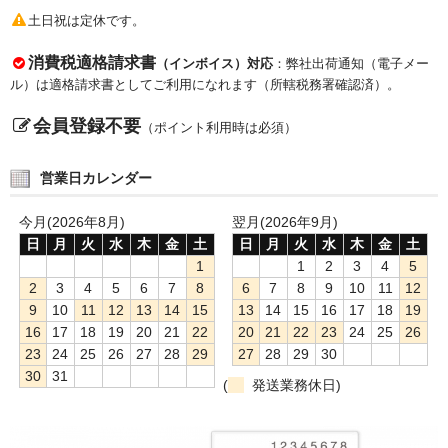
土日祝は定休です。
消費税適格請求書
（インボイス）対応
：弊社出荷通知（電子メー
ル）は適格請求書としてご利用になれます（所轄税務署確認済）。
会員登録不要
（ポイント利用時は必須）
営業日カレンダー
今月(2026年8月)
翌月(2026年9月)
日
月
火
水
木
金
土
日
月
火
水
木
金
土
1
1
2
3
4
5
2
3
4
5
6
7
8
6
7
8
9
10
11
12
9
10
11
12
13
14
15
13
14
15
16
17
18
19
16
17
18
19
20
21
22
20
21
22
23
24
25
26
23
24
25
26
27
28
29
27
28
29
30
30
31
(
発送業務休日)