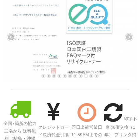
印字不
全国7箇所の協力
クレジットカー
即日出荷営業日
良 無償交換（1
工場から 送料無
ド決済代金引換
11:59AMまでの
年） プリンタ補
料（離島・沖縄