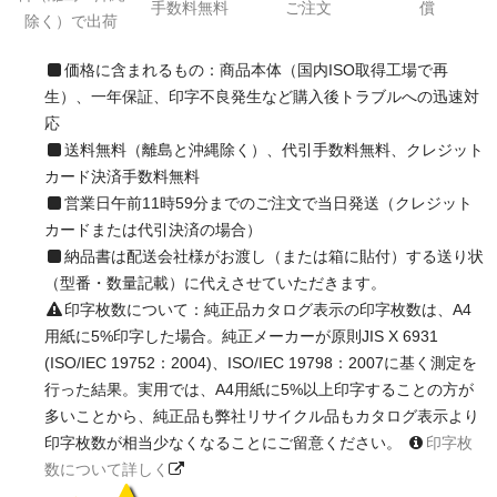
手数料無料
ご注文
償
除く）で出荷
価格に含まれるもの：商品本体（国内ISO取得工場で再
生）、一年保証、印字不良発生など購入後トラブルへの迅速対
応
送料無料（離島と沖縄除く）、代引手数料無料、クレジット
カード決済手数料無料
営業日午前11時59分までのご注文で当日発送（クレジット
カードまたは代引決済の場合）
納品書は配送会社様がお渡し（または箱に貼付）する送り状
（型番・数量記載）に代えさせていただきます。
印字枚数について：純正品カタログ表示の印字枚数は、A4
用紙に5%印字した場合。純正メーカーが原則JIS X 6931
(ISO/IEC 19752：2004)、ISO/IEC 19798：2007に基く測定を
行った結果。実用では、A4用紙に5%以上印字することの方が
多いことから、純正品も弊社リサイクル品もカタログ表示より
印字枚数が相当少なくなることにご留意ください。
印字枚
数について詳しく