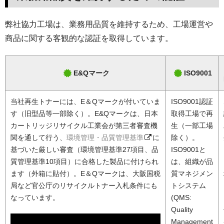
弊社協力工場は、業務用品質を維持するため、工場運営や
商品に関する客観的な認証を取得しています。
E&Qマーク
ISO9001
当社再生トナーには、E＆Qマークが付いていま
ISO9001認証
す（旧型品等一部除く）。E&Qマークは、日本
取得工場で再
カートリッジリサイクル工業会が第三者審査機
生（一部工場
関を通して行う、
環境管理・品質管理基準
に
除く）。
基づいた厳しい審査（環境管理基準27項目、品
ISO9001と
質管理基準10項目）に合格した製品に付けられ
は、組織が品
ます（外箱に貼付）。E＆Qマークは、大阪国税
質マネジメン
局など官公庁のリサイクルトナー入札条件にも
トシステム
なっています。
(QMS:
Quality
Management