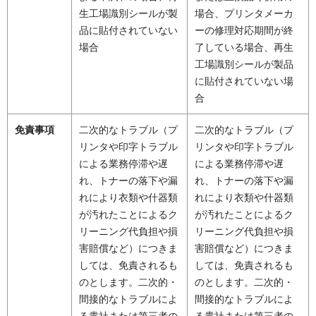
生工場識別シールが製
場合、プリンタメーカ
品に貼付されていない
ーの修理対応期間が終
場合
了している場合、再生
工場識別シールが製品
に貼付されていない場
合
免責事項
二次的なトラブル（プ
二次的なトラブル（プ
リンタや印字トラブル
リンタや印字トラブル
による業務停滞や遅
による業務停滞や遅
れ、トナーの落下や漏
れ、トナーの落下や漏
れにより衣類や什器類
れにより衣類や什器類
が汚れたことによるク
が汚れたことによるク
リーニング代負担や損
リーニング代負担や損
害賠償など）につきま
害賠償など）につきま
しては、免責されるも
しては、免責されるも
のとします。二次的・
のとします。二次的・
間接的なトラブルによ
間接的なトラブルによ
る貴社または第三者の
る貴社または第三者の