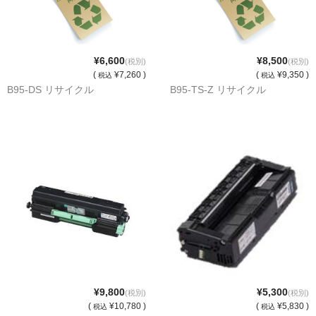
PrivacyPolicy
特定商取引法に基づく表示
¥6,600
¥8,500
(税別)
(税別)
(
¥7,260 )
(
¥9,350 )
よくある質問
税込
税込
B95-DS リサイクル
B95-TS-Z リサイクル
保証受付中
トナー・ドラム交換・修理
プリンタ補償
貴社都合返品
動画で分かる
購入ガイド
トナーの種類と比較
¥9,800
¥5,300
(税別)
(税別)
(
¥10,780 )
(
¥5,830 )
税込
税込
トナー再生の流れ