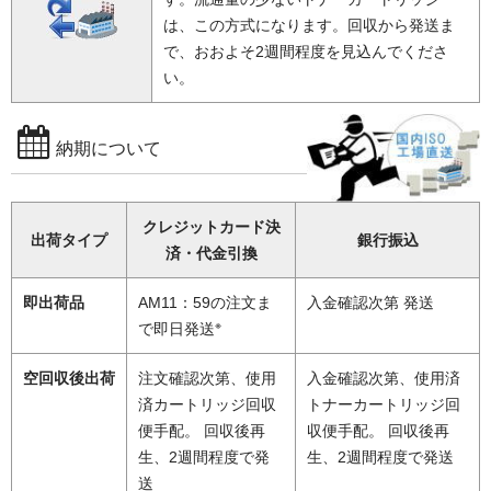
は、この方式になります。回収から発送ま
で、おおよそ2週間程度を見込んでくださ
い。
納期について
クレジットカード決
出荷タイプ
銀行振込
済・代金引換
即出荷品
AM11：59の注文ま
入金確認次第 発送
※
で即日発送
空回収後出荷
注文確認次第、使用
入金確認次第、使用済
済カートリッジ回収
トナーカートリッジ回
便手配。 回収後再
収便手配。 回収後再
生、2週間程度で発
生、2週間程度で発送
送