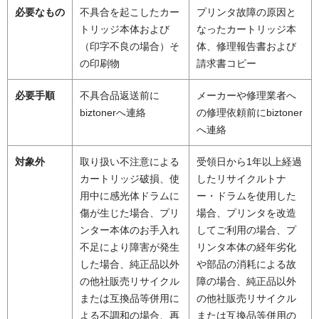
必要なもの
不具合を起こしたカー
プリンタ故障の原因と
トリッジ本体および
なったカートリッジ本
（印字不良の場合）そ
体、修理報告書および
の印刷物
請求書コピー
必要手順
不具合品返送前に
メーカーや修理業者へ
biztonerへ連絡
の修理依頼前にbiztoner
へ連絡
対象外
取り扱い不注意による
受領日から1年以上経過
カートリッジ破損、使
したリサイクルトナ
用中に感光体ドラムに
ー・ドラムを使用した
傷が生じた場合、プリ
場合、プリンタを改造
ンター本体のお手入れ
してご利用の場合、プ
不足により障害が発生
リンタ本体の経年劣化
した場合、純正品以外
や部品の消耗による故
の他社販売リサイクル
障の場合、純正品以外
または互換品等併用に
の他社販売リサイクル
よる不調和の場合、再
または互換品等併用の