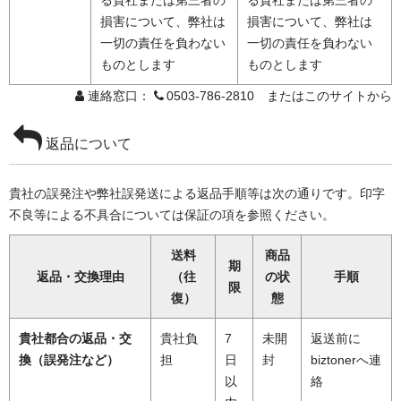
損害について、弊社は
損害について、弊社は
一切の責任を負わない
一切の責任を負わない
ものとします
ものとします
連絡窓口：
0503-786-2810 またはこのサイトから
返品について
貴社の誤発注や弊社誤発送による返品手順等は次の通りです。印字
不良等による不具合については保証の項を参照ください。
送料
商品
期
返品・交換理由
（往
の状
手順
限
復）
態
貴社都合の返品・交
貴社負
7
未開
返送前に
換（誤発注など）
担
日
封
biztonerへ連
以
絡