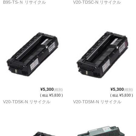
B95-TS-Ｎ リサイクル
V20-TDSC-N リサイクル
もっと安い販売店があります。何が違うのですか？
リサイクルトナーで経費削減
リサイクルトナーの評価
リサイクルトナーの選び方
リサイクルトナーを使える会社、使えない会社
全国発送・送料無料
印字枚数について
¥5,300
¥5,300
(税別)
(税別)
(
¥5,830 )
(
¥5,830 )
税込
税込
対応プリンターメーカー
V20-TDSK-N リサイクル
V20-TDSM-N リサイクル
見積書発行依頼
なぜ業務用を選ぶべき？