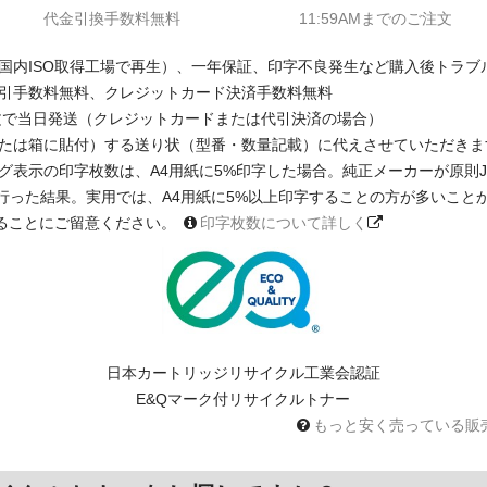
代金引換手数料無料
11:59AMまでのご注文
国内ISO取得工場で再生）、一年保証、印字不良発生など購入後トラブ
引手数料無料、クレジットカード決済手数料無料
注文で当日発送（クレジットカードまたは代引決済の場合）
たは箱に貼付）する送り状（型番・数量記載）に代えさせていただきま
印字枚数は、A4用紙に5%印字した場合。純正メーカーが原則JIS X 6931 
に基く測定を行った結果。実用では、A4用紙に5%以上印字することの方が多い
ることにご留意ください。
印字枚数について詳しく
日本カートリッジリサイクル工業会認証
E&Qマーク付リサイクルトナー
もっと安く売っている販