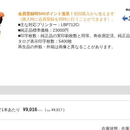
会員登録時500ポイント進呈！
初回購入から使えます
（購入時に会員登録を同時に行うことができます）。
■主な対応プリンター：LBP712Ci
■純正品標準価格：23000円
■印字枚数：純正品の実印刷枚数と同等。寿命測定済。純正品
タログ表示印字枚数：5400枚
再生品の外観・外箱は画像と異なることがあります。
¥9,016
で1本あたり
(
¥9,917 )
(税別)
税込
在庫状態 : 在