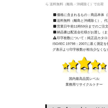
ら 送料無料（離島・沖縄除く）で出荷
価格に含まれるもの：商品本体（
送料無料（離島と沖縄除く）、代
営業日午前11時59分までのご
納品書は配送会社様がお渡し（ま
印字枚数について：純正品カタログ表示の
ISO/IEC 19798：2007
グ表示より印字枚数が相当少なくな
国内最高品質レベル
業務用リサイクルトナー