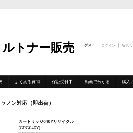
クルトナー販売
ゲスト
ログイン
新規会
要
よくある質問
保証受付中
動画で分かる
購入
 キャノン対応（即出荷）
カートリッジ040Yリサイクル
(CRG040Y)