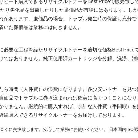
ート購入できるリサイクルトナーをBest Priceで販売致し
いたり劣化品を出荷したりした廉価品が市場にはあります。しか
れがあります。廉価品の場合、トラブル発生時の保証も充分で
省いた廉価品は業務には向きません。
必要な工程を経たリサイクルトナーを適切な価格Best Pric
けではありません。純正使用済カートリッジを分解、洗浄、消
たら時間（人件費）の浪費になります。多少安いトナーを見つ
廉価品でトラブルに巻き込まれれば確実に高くつくことになり
かりません。継続的に購入すれば、余計な人件費（手間暇）を
継続購入できるリサイクルトナーをお届けしております。
直ぐに交換致します。安心して業務にお使いください。 日本国内ISO