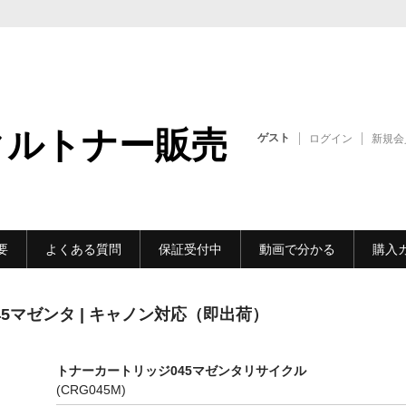
クルトナー販売
ゲスト
ログイン
新規会
要
よくある質問
保証受付中
動画で分かる
購入
5マゼンタ | キャノン対応（即出荷）
トナーカートリッジ045マゼンタリサイクル
(CRG045M)