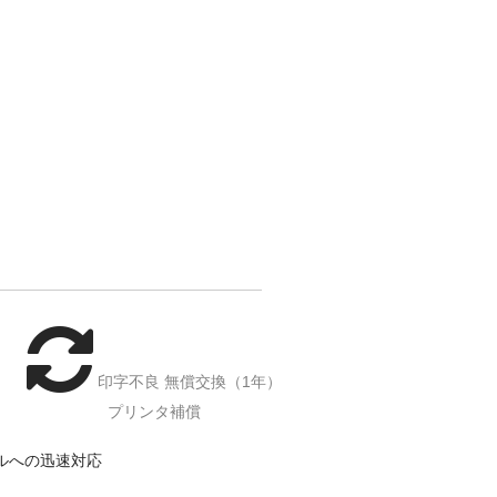
印字不良 無償交換（1年）
プリンタ補償
ルへの迅速対応