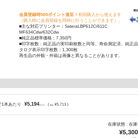
会員登録時500ポイント進呈！
初回購入から使えます
（購入時に会員登録を同時に行うことができます）。
■主な対応プリンター：SateraLBP612C/611C
MF634Cdw/632Cdw
■純正品標準価格：7,350円
■印字枚数：純正品の実印刷枚数と同等。寿命測定済。純正品
タログ表示印字枚数：1,300枚
再生品の外観・外箱は画像と異なることがあります。
¥5,194
で1本あたり
(
¥5,713 )
(税別)
税込
在庫状態 : 在
¥5,300