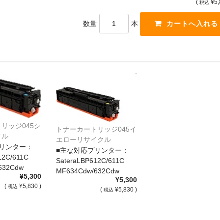
(
¥5,
税込
数量
本
リッジ045シ
トナーカートリッジ045イ
クル
エローリサイクル
リンター：
■主な対応プリンター：
12C/611C
SateraLBP612C/611C
632Cdw
MF634Cdw/632Cdw
¥5,300
¥5,300
(
¥5,830 )
税込
(
¥5,830 )
税込