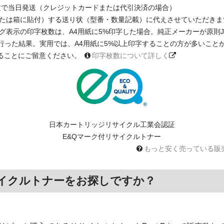
注文で当日発送（クレジットカードまたは代引決済の場合）
たは箱に貼付）する送り状（型番・数量記載）に代えさせていただきま
印字枚数は、A4用紙に5%印字した場合。純正メーカーが原則JIS X 6931 
に基く測定を行った結果。実用では、A4用紙に5%以上印字することの方が多い
ることにご留意ください。
印字枚数について詳しく
日本カートリッジリサイクル工業会認証
E&Qマーク付リサイクルトナー
もっと安く売っている販
イクルトナーをお探しですか？