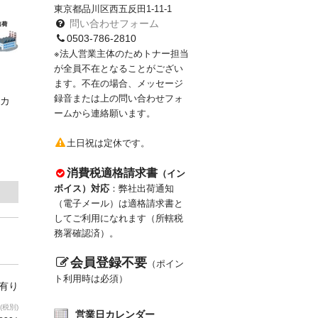
東京都品川区西五反田1-11-1
問い合わせフォーム
0503-786-2810
※法人営業主体のためトナー担当
が全員不在となることがござい
ます。不在の場合、メッセージ
録音または上の問い合わせフォ
カ
ームから連絡願います。
土日祝は定休です。
消費税適格請求書
（イン
ボイス）対応
：弊社出荷通知
（電子メール）は適格請求書と
してご利用になれます（所轄税
務署確認済）。
会員登録不要
（ポイン
ト利用時は必須）
庫有り
(税別)
営業日カレンダー