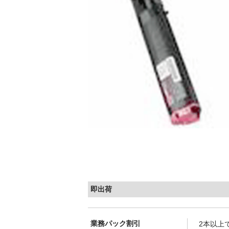
即出荷
業務パック割引
2本以上