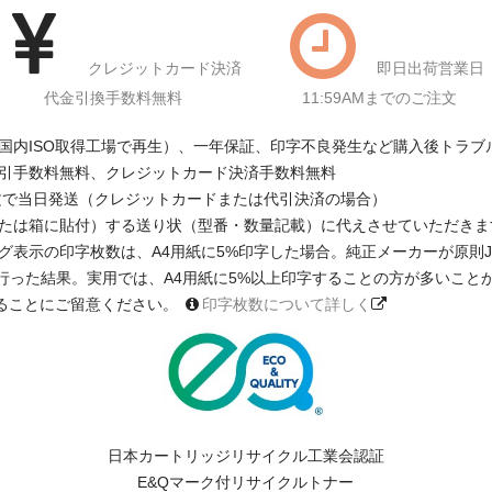
クレジットカード決済
即日出荷営業日
代金引換手数料無料
11:59AMまでのご注文
国内ISO取得工場で再生）、一年保証、印字不良発生など購入後トラブ
引手数料無料、クレジットカード決済手数料無料
注文で当日発送（クレジットカードまたは代引決済の場合）
たは箱に貼付）する送り状（型番・数量記載）に代えさせていただきま
印字枚数は、A4用紙に5%印字した場合。純正メーカーが原則JIS X 6931 
に基く測定を行った結果。実用では、A4用紙に5%以上印字することの方が多い
ることにご留意ください。
印字枚数について詳しく
日本カートリッジリサイクル工業会認証
E&Qマーク付リサイクルトナー