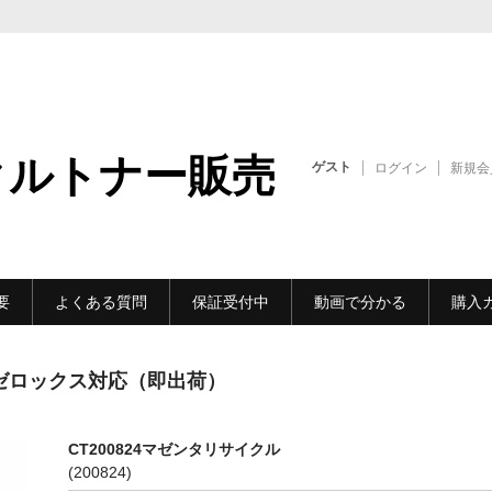
クルトナー販売
ゲスト
ログイン
新規会
要
よくある質問
保証受付中
動画で分かる
購入
 | ゼロックス対応（即出荷）
CT200824マゼンタリサイクル
(200824)