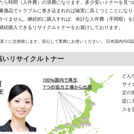
たら時間（人件費）の浪費になります。多少安いトナーを見つ
廉価品でトラブルに巻き込まれれば確実に高くつくことになり
かりません。継続的に購入すれば、余計な人件費（手間暇）を
継続購入できるリサイクルトナーをお届けしております。
直ぐに交換致します。安心して業務にお使いください。 日本国内ISO
高いリサイクルトナー
どん
サイ
定の
提に
スを