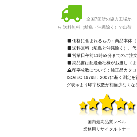
全国7箇所の協力工場か
ら 送料無料（離島・沖縄除く）で出荷
価格に含まれるもの：商品本体（
送料無料（離島と沖縄除く）、代
営業日午前11時59分までのご
納品書は配送会社様がお渡し（ま
印字枚数について：純正品カタログ表示の
ISO/IEC 19798：2007
グ表示より印字枚数が相当少なくな
国内最高品質レベル
業務用リサイクルトナー