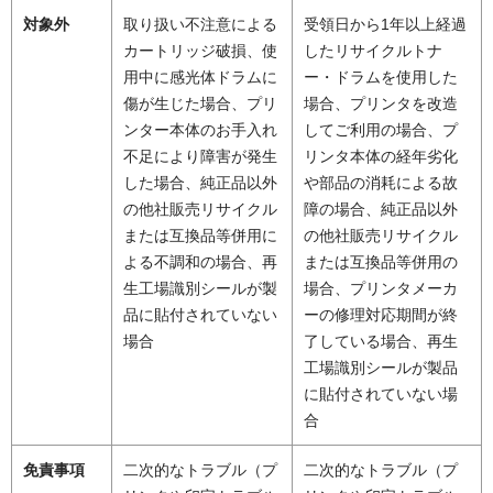
対象外
取り扱い不注意による
受領日から1年以上経過
カートリッジ破損、使
したリサイクルトナ
用中に感光体ドラムに
ー・ドラムを使用した
傷が生じた場合、プリ
場合、プリンタを改造
ンター本体のお手入れ
してご利用の場合、プ
不足により障害が発生
リンタ本体の経年劣化
した場合、純正品以外
や部品の消耗による故
の他社販売リサイクル
障の場合、純正品以外
または互換品等併用に
の他社販売リサイクル
よる不調和の場合、再
または互換品等併用の
生工場識別シールが製
場合、プリンタメーカ
品に貼付されていない
ーの修理対応期間が終
場合
了している場合、再生
工場識別シールが製品
に貼付されていない場
合
免責事項
二次的なトラブル（プ
二次的なトラブル（プ