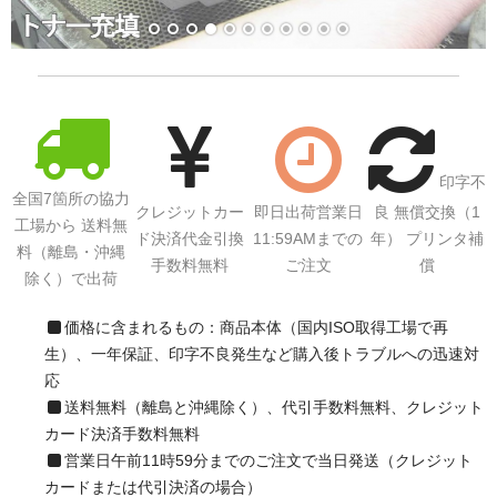
印字不
全国7箇所の協力
クレジットカー
即日出荷営業日
良 無償交換（1
工場から 送料無
ド決済代金引換
11:59AMまでの
年） プリンタ補
料（離島・沖縄
手数料無料
ご注文
償
除く）で出荷
価格に含まれるもの：商品本体（国内ISO取得工場で再
生）、一年保証、印字不良発生など購入後トラブルへの迅速対
応
送料無料（離島と沖縄除く）、代引手数料無料、クレジット
カード決済手数料無料
営業日午前11時59分までのご注文で当日発送（クレジット
カードまたは代引決済の場合）