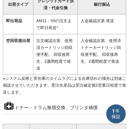
クレジットカード決
出荷タイプ
銀行振込
済・代金引換
即出荷品
AM11：59の注文ま
入金確認次第 発送
※
で即日発送
空回収後出荷
注文確認次第、使用
入金確認次第、使用済
済カートリッジ回収
トナーカートリッジ回
便手配。 回収後再
収便手配。 回収後再
生、2週間程度で発
生、2週間程度で発送
送
※システム反映と実在庫のタイムラグによる在庫切れの場合は別途ご
相談させていただきます。受注生産品は受注確定後5営業日程度で発
送します。
トナー・ドラム無償交換、プリンタ補償