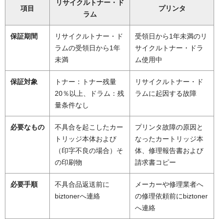
リサイクルトナー・ド
項目
プリンタ
ラム
保証期間
リサイクルトナー・ド
受領日から1年未満のリ
ラムの受領日から1年
サイクルトナー・ドラ
未満
ム使用中
保証対象
トナー：トナー残量
リサイクルトナー・ド
20％以上、ドラム：残
ラムに起因する故障
量条件なし
必要なもの
不具合を起こしたカー
プリンタ故障の原因と
トリッジ本体および
なったカートリッジ本
（印字不良の場合）そ
体、修理報告書および
の印刷物
請求書コピー
必要手順
不具合品返送前に
メーカーや修理業者へ
biztonerへ連絡
の修理依頼前にbiztoner
へ連絡