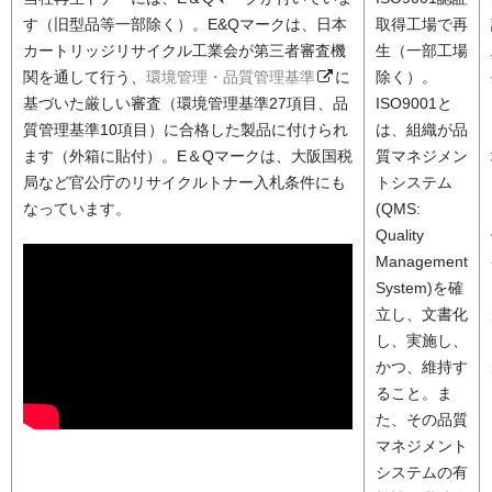
す（旧型品等一部除く）。E&Qマークは、日本
取得工場で再
カートリッジリサイクル工業会が第三者審査機
生（一部工場
関を通して行う、
環境管理・品質管理基準
に
除く）。
基づいた厳しい審査（環境管理基準27項目、品
ISO9001と
質管理基準10項目）に合格した製品に付けられ
は、組織が品
ます（外箱に貼付）。E＆Qマークは、大阪国税
質マネジメン
局など官公庁のリサイクルトナー入札条件にも
トシステム
なっています。
(QMS:
Quality
Management
System)を確
立し、文書化
し、実施し、
かつ、維持す
ること。ま
た、その品質
マネジメント
システムの有