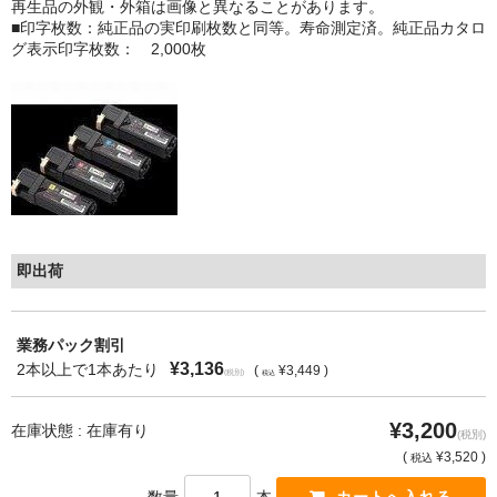
再生品の外観・外箱は画像と異なることがあります。
■印字枚数：純正品の実印刷枚数と同等。寿命測定済。純正品カタロ
もっと安い販売店があります。何が違うのですか？
グ表示印字枚数： 2,000枚
リサイクルトナーで経費削減
リサイクルトナーの評価
リサイクルトナーの選び方
リサイクルトナーを使える会社、使えない会社
即出荷
全国発送・送料無料
印字枚数について
業務パック割引
対応プリンターメーカー
¥3,136
2本以上で1本あたり
(
¥3,449 )
(税別)
税込
見積書発行依頼
¥3,200
在庫状態 : 在庫有り
(税別)
(
¥3,520 )
税込
なぜ業務用を選ぶべき？
数量
本