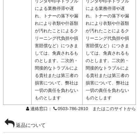
リンタや印字トラブル
リンタや印字トラブル
による業務停滞や遅
による業務停滞や遅
れ、トナーの落下や漏
れ、トナーの落下や漏
れにより衣類や什器類
れにより衣類や什器類
が汚れたことによるク
が汚れたことによるク
リーニング代負担や損
リーニング代負担や損
害賠償など）につきま
害賠償など）につきま
しては、免責されるも
しては、免責されるも
のとします。二次的・
のとします。二次的・
間接的なトラブルによ
間接的なトラブルによ
る貴社または第三者の
る貴社または第三者の
損害について、弊社は
損害について、弊社は
一切の責任を負わない
一切の責任を負わない
ものとします
ものとします
連絡窓口：
0503-786-2810 またはこのサイトから
返品について