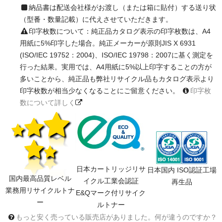
納品書は配送会社様がお渡し（または箱に貼付）する送り状
（型番・数量記載）に代えさせていただきます。
印字枚数について：純正品カタログ表示の印字枚数は、A4
用紙に5%印字した場合。純正メーカーが原則JIS X 6931
(ISO/IEC 19752：2004)、ISO/IEC 19798：2007に基く測定を
行った結果。実用では、A4用紙に5%以上印字することの方が
多いことから、純正品も弊社リサイクル品もカタログ表示より
印字枚数が相当少なくなることにご留意ください。
印字枚
数について詳しく
日本カートリッジリサ
日本国内 ISO認証工場
国内最高品質レベル
イクル工業会認証
再生品
業務用リサイクルトナ
E&Qマーク付リサイク
ー
ルトナー
もっと安く売っている販売店がありました。何が違うのですか？