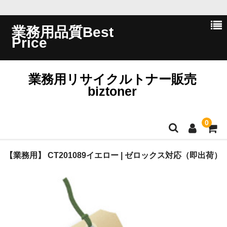
業務用品質Best
Price
業務用リサイクルトナー販売
biztoner
0
ホーム
【業務用】 CT201089イエロー | ゼロックス対応（即出荷）
会員ログイン
会社概要
問い合わせ