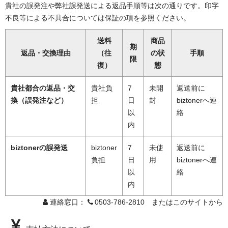
貴社の誤発注や弊社誤発送による返品手順等は次の通りです。印字
不良等による不具合については保証の項を参照ください。
送料
商品
期
返品・交換理由
（往
の状
手順
限
復）
態
貴社都合の返品・交
貴社負
7
未開
返送前に
換（誤発注など）
担
日
封
biztonerへ連
以
絡
内
biztonerの誤発送
biztoner
7
未使
返送前に
負担
日
用
biztonerへ連
以
絡
内
連絡窓口：
0503-786-2810 またはこのサイトから