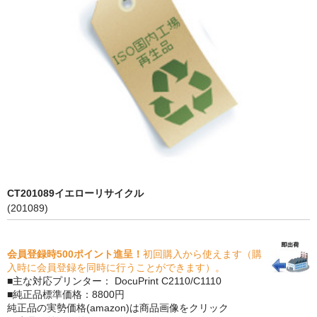
PrivacyPolicy
特定商取引法に基づく表示
よくある質問
保証受付中
トナー・ドラム交換・修理
プリンタ補償
CT201089イエローリサイクル
貴社都合返品
(201089)
動画で分かる
会員登録時500ポイント進呈！
初回購入から使えます（購
購入ガイド
入時に会員登録を同時に行うことができます）。
■主な対応プリンター： DocuPrint C2110/C1110
トナーの種類と比較
■純正品標準価格：8800円
純正品の実勢価格(amazon)は商品画像をクリック
トナー再生の流れ