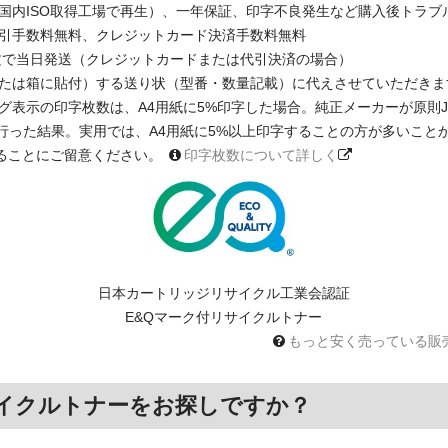
国内ISO取得工場で再生）、一年保証、印字不良発生など購入後トラブ
引手数料無料、クレジットカード決済手数料無料
注文で当日発送（クレジットカードまたは代引決済の場合）
たは箱に貼付）する送り状（型番・数量記載）に代えさせていただきま
印字枚数は、A4用紙に5%印字した場合。純正メーカーが原則JIS X 6931 
に基く測定を行った結果。実用では、A4用紙に5%以上印字することの方が多い
ることにご留意ください。
印字枚数について詳しく
日本カートリッジリサイクル工業会認証
E&Qマーク付リサイクルトナー
もっと安く売っている販
イクルトナーをお探しですか？