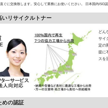
直ぐに交換致します。安心して業務にお使いください。 日本国内ISO
高いリサイクルトナー
どん
サイ
定の
提に
スを
ための認証