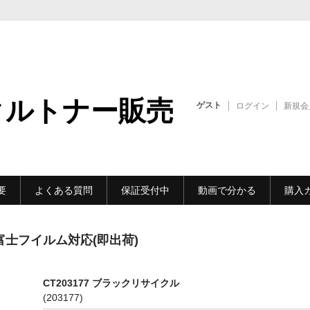
クルトナー販売
ゲスト
ログイン
新規会
要
よくある質問
保証受付中
動画で分かる
購入
| 富士フイルム対応(即出荷)
CT203177 ブラックリサイクル
(203177)