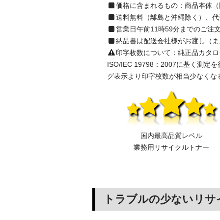
価格に含まれるもの：商品本体（
送料無料（離島と沖縄除く）、代
営業日午前11時59分までのご
納品書は配送会社様がお渡し（ま
印字枚数について：純正品カタログ表示の
ISO/IEC 19798：2007
グ表示より印字枚数が相当少なくな
国内最高品質レベル
業務用リサイクルトナー
トラブルの少ないリサ