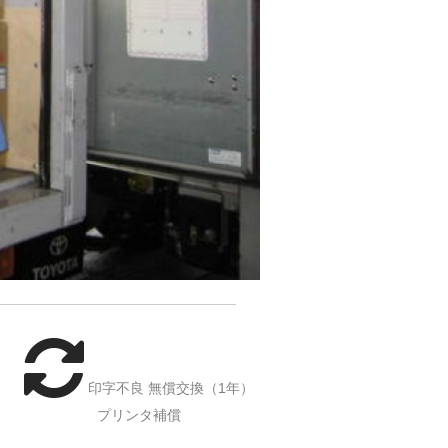
印字不良 無償交換（1年）
プリンタ補償