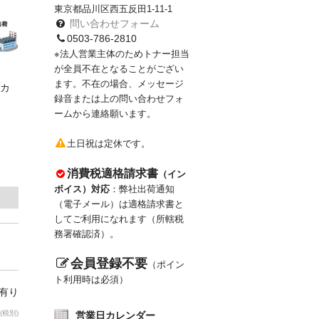
東京都品川区西五反田1-11-1
問い合わせフォーム
0503-786-2810
※法人営業主体のためトナー担当
が全員不在となることがござい
ます。不在の場合、メッセージ
カ
録音または上の問い合わせフォ
ームから連絡願います。
土日祝は定休です。
消費税適格請求書
（イン
ボイス）対応
：弊社出荷通知
（電子メール）は適格請求書と
してご利用になれます（所轄税
務署確認済）。
会員登録不要
（ポイン
ト利用時は必須）
庫有り
(税別)
営業日カレンダー