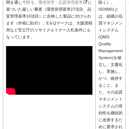
関を通して行う、
環境管理・品質管理基準
に
除く）。
基づいた厳しい審査（環境管理基準27項目、品
ISO9001と
質管理基準10項目）に合格した製品に付けられ
は、組織が品
ます（外箱に貼付）。E＆Qマークは、大阪国税
質マネジメン
局など官公庁のリサイクルトナー入札条件にも
トシステム
なっています。
(QMS:
Quality
Management
System)を確
立し、文書化
し、実施し、
かつ、維持す
ること。ま
た、その品質
マネジメント
システムの有
効性を継続的
に改善するた
めに要求され