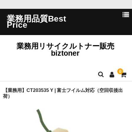
業務用品質Best
Price
業務用リサイクルトナー販売
biztoner
0
ホーム
【業務用】CT203535 Y | 富士フイルム対応（空回収後出
荷）
会員ログイン
会社概要
問い合わせ