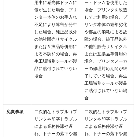
用中に感光体ドラムに
ー・ドラムを使用した
傷が生じた場合、プリ
場合、プリンタを改造
ンター本体のお手入れ
してご利用の場合、プ
不足により障害が発生
リンタ本体の経年劣化
した場合、純正品以外
や部品の消耗による故
の他社販売リサイクル
障の場合、純正品以外
または互換品等併用に
の他社販売リサイクル
よる不調和の場合、再
または互換品等併用の
生工場識別シールが製
場合、プリンタメーカ
品に貼付されていない
ーの修理対応期間が終
場合
了している場合、再生
工場識別シールが製品
に貼付されていない場
合
免責事項
二次的なトラブル（プ
二次的なトラブル（プ
リンタや印字トラブル
リンタや印字トラブル
による業務停滞や遅
による業務停滞や遅
れ、トナーの落下や漏
れ、トナーの落下や漏