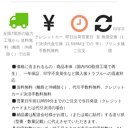
印字不
全国7箇所の協力
クレジットカー
即日出荷営業日
良 無償交換（1
工場から 送料無
ド決済代金引換
11:59AMまでの
年） プリンタ補
料（離島・沖縄
手数料無料
ご注文
償
除く）で出荷
価格に含まれるもの：商品本体（国内ISO取得工場で再
生）、一年保証、印字不良発生など購入後トラブルへの迅速対
応
送料無料（離島と沖縄除く）、代引手数料無料、クレジット
カード決済手数料無料
営業日午前11時59分までのご注文で当日発送（クレジット
カードまたは代引決済の場合）
納品書は配送会社様がお渡し（または箱に貼付）する送り状
（型番・数量記載）に代えさせていただきます。