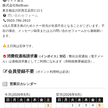
サイト運営
株式会社BizBrain
東京都品川区西五反田1-11-1
問い合わせフォーム
0503-786-2810
※法人営業主体のためトナー担当が全員不在となることがございます。不
在の場合、メッセージ録音または上の問い合わせフォームから連絡願い
ます。
土日祝は定休です。
消費税適格請求書
（インボイス）対応
：弊社出荷通知（電子メー
ル）は適格請求書としてご利用になれます（所轄税務署確認済）。
会員登録不要
（ポイント利用時は必須）
営業日カレンダー
今月(2026年8月)
翌月(2026年9月)
日
月
火
水
木
金
土
日
月
火
水
木
金
土
1
1
2
3
4
5