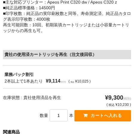
■主な対応プリンター：Apeos Print C320 dw / Apeos C320 z
■純正品標準価格：14500円
もっと安い販売店があります。何が違うのですか？
■印字枚数：純正品の実印刷枚数と同等。寿命測定済。純正品カタロ
グ表示印字枚数：4000枚
リサイクルトナーで経費削減
再生可能回数：10回。初期装填カートリッジまたは小容量カートリ
ッジからの再生も可。
リサイクルトナーの評価
リサイクルトナーの選び方
貴社の使用済カートリッジを再生（注文後回収）
リサイクルトナーを使える会社、使えない会社
全国発送・送料無料
業務パック割引
¥9,114
2本以上で1本あたり
(
¥10,025 )
(税別)
税込
印字枚数について
¥9,300
在庫状態 : 貴社使用済品を再生
対応プリンターメーカー
(税別)
(
¥10,230 )
税込
見積書発行依頼
数量
本
なぜ業務用を選ぶべき？
関連商品