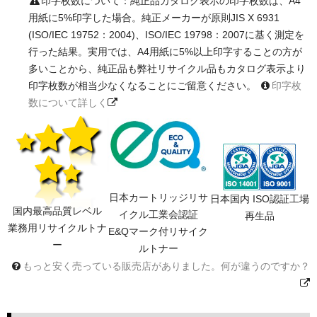
印字枚数について：純正品カタログ表示の印字枚数は、A4
用紙に5%印字した場合。純正メーカーが原則JIS X 6931
(ISO/IEC 19752：2004)、ISO/IEC 19798：2007に基く測定を
行った結果。実用では、A4用紙に5%以上印字することの方が
多いことから、純正品も弊社リサイクル品もカタログ表示より
印字枚数が相当少なくなることにご留意ください。
印字枚
数について詳しく
日本カートリッジリサ
日本国内 ISO認証工場
国内最高品質レベル
イクル工業会認証
再生品
業務用リサイクルトナ
E&Qマーク付リサイク
ー
ルトナー
もっと安く売っている販売店がありました。何が違うのですか？