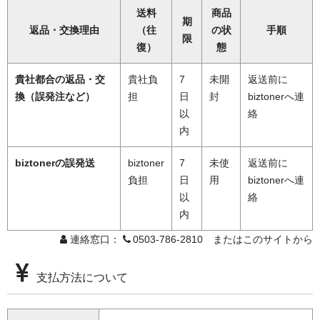
送料
商品
期
返品・交換理由
（往
の状
手順
限
復）
態
貴社都合の返品・交
貴社負
7
未開
返送前に
換（誤発注など）
担
日
封
biztonerへ連
以
絡
内
biztonerの誤発送
biztoner
7
未使
返送前に
負担
日
用
biztonerへ連
以
絡
内
連絡窓口：
0503-786-2810 またはこのサイトから
支払方法について