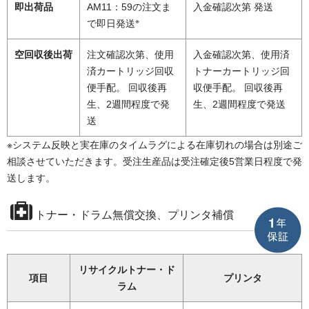
即出荷品
AM11：59の注文ま
入金確認次第 発送
※
で即日発送
空回収後出荷
注文確認次第、使用
入金確認次第、使用済
済カートリッジ回収
トナーカートリッジ回
便手配。 回収後再
収便手配。 回収後再
生、2週間程度で発
生、2週間程度で発送
送
※システム反映と実在庫のタイムラグによる在庫切れの場合は別途ご
相談させていただきます。受注生産品は受注確定後5営業日程度で発
送します。
トナー・ドラム無償交換、プリンタ補償
リサイクルトナー・ド
項目
プリンタ
ラム