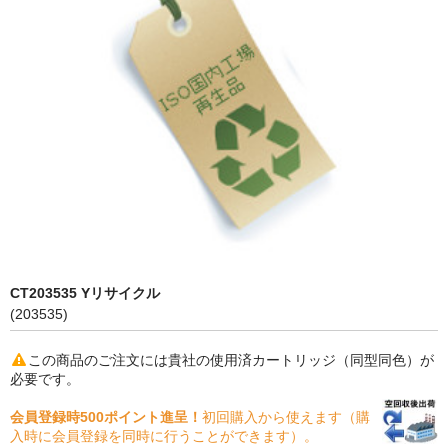
PrivacyPolicy
特定商取引法に基づく表示
よくある質問
保証受付中
トナー・ドラム交換・修理
プリンタ補償
貴社都合返品
CT203535 Yリサイクル
(203535)
動画で分かる
購入ガイド
この商品のご注文には貴社の使用済カートリッジ（同型同色）が
必要です。
トナーの種類と比較
会員登録時500ポイント進呈！
初回購入から使えます（購
入時に会員登録を同時に行うことができます）。
トナー再生の流れ