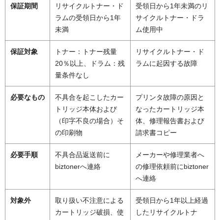
保証期間
リサイクルトナー・ド
受領日から1年未満のリ
ラムの受領日から1年
サイクルトナー・ドラ
未満
ム使用中
保証対象
トナー：トナー残量
リサイクルトナー・ド
20％以上、ドラム：残
ラムに起因する故障
量条件なし
必要なもの
不具合を起こしたカー
プリンタ故障の原因と
トリッジ本体および
なったカートリッジ本
（印字不良の場合）そ
体、修理報告書および
の印刷物
請求書コピー
必要手順
不具合品返送前に
メーカーや修理業者へ
biztonerへ連絡
の修理依頼前にbiztoner
へ連絡
対象外
取り扱い不注意による
受領日から1年以上経過
カートリッジ破損、使
したリサイクルトナ