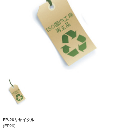
PrivacyPolicy
特定商取引法に基づく表示
よくある質問
保証受付中
トナー・ドラム交換・修理
プリンタ補償
貴社都合返品
動画で分かる
購入ガイド
トナーの種類と比較
EP-26リサイクル
(EP26)
トナー再生の流れ