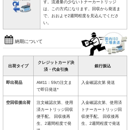
す。流通量の少ないトナーカートリッジ
は、この方式になります。回収から発送ま
で、おおよそ2週間程度を見込んでくださ
い。
納期について
クレジットカード決
出荷タイプ
銀行振込
済・代金引換
即出荷品
AM11：59の注文ま
入金確認次第 発送
※
で即日発送
空回収後出荷
注文確認次第、使用
入金確認次第、使用済
済カートリッジ回収
トナーカートリッジ回
便手配。 回収後再
収便手配。 回収後再
生、2週間程度で発
生、2週間程度で発送