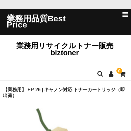
業務用品質Best
Price
業務用リサイクルトナー販売
biztoner
0
ホーム
【業務用】 EP-26 | キャノン対応 トナーカートリッジ（即
出荷）
会員ログイン
会社概要
問い合わせ