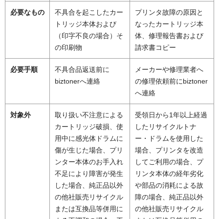
必要なもの
不具合を起こしたカー
プリンタ故障の原因と
トリッジ本体および
なったカートリッジ本
（印字不良の場合）そ
体、修理報告書および
の印刷物
請求書コピー
必要手順
不具合品返送前に
メーカーや修理業者へ
biztonerへ連絡
の修理依頼前にbiztoner
へ連絡
対象外
取り扱い不注意による
受領日から1年以上経過
カートリッジ破損、使
したリサイクルトナ
用中に感光体ドラムに
ー・ドラムを使用した
傷が生じた場合、プリ
場合、プリンタを改造
ンター本体のお手入れ
してご利用の場合、プ
不足により障害が発生
リンタ本体の経年劣化
した場合、純正品以外
や部品の消耗による故
の他社販売リサイクル
障の場合、純正品以外
または互換品等併用に
の他社販売リサイクル