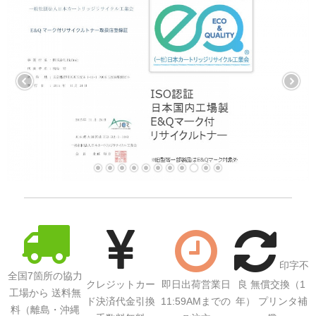
印字不
全国7箇所の協力
クレジットカー
即日出荷営業日
良 無償交換（1
工場から 送料無
ド決済代金引換
11:59AMまでの
年） プリンタ補
料（離島・沖縄