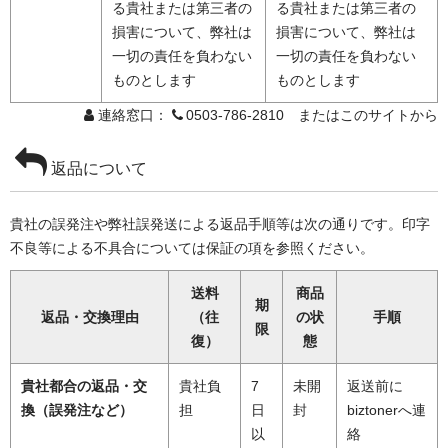
る貴社または第三者の
る貴社または第三者の
損害について、弊社は
損害について、弊社は
一切の責任を負わない
一切の責任を負わない
ものとします
ものとします
連絡窓口：
0503-786-2810 またはこのサイトから
返品について
貴社の誤発注や弊社誤発送による返品手順等は次の通りです。印字
不良等による不具合については保証の項を参照ください。
送料
商品
期
返品・交換理由
（往
の状
手順
限
復）
態
貴社都合の返品・交
貴社負
7
未開
返送前に
換（誤発注など）
担
日
封
biztonerへ連
以
絡