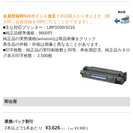
もっと安い販売店があります。何が違うのですか？
会員登録時500ポイント進呈！
初回購入から使えます（購
入時に会員登録を同時に行うことができます）。
リサイクルトナーで経費削減
■主な対応プリンター：LBP3200/3210
■純正品標準価格：9800円
リサイクルトナーの評価
純正品の実勢価格(amazon)は商品画像をクリック
再生品の外観・外箱は画像と異なることがあります。
リサイクルトナーの選び方
■印字枚数：純正品の実印刷枚数と同等。寿命測定済。純正品カタロ
グ表示印字枚数： 2,500枚
リサイクルトナーを使える会社、使えない会社
全国発送・送料無料
印字枚数について
対応プリンターメーカー
即出荷
見積書発行依頼
業務パック割引
なぜ業務用を選ぶべき？
¥3,626
2本以上で1本あたり
(
¥3,988 )
(税別)
税込