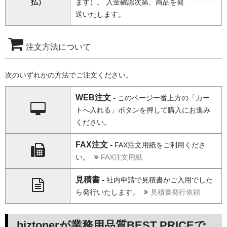
払）
ます）。 入金確認次第、商品を発
送いたします。
注文方法について
次のいずれかの方法でご注文ください。
WEB注文 -
このページ一番上方の「カー
トへ入れる」ボタンを押して購入にお進み
ください。
FAX注文 -
FAX注文用紙をご利用くださ
い。
FAX注文用紙
見積書 -
社内申請で見積書がご入用でした
ら発行いたします。
見積書発行依頼
biztonerが業務用品質BEST PRICEで