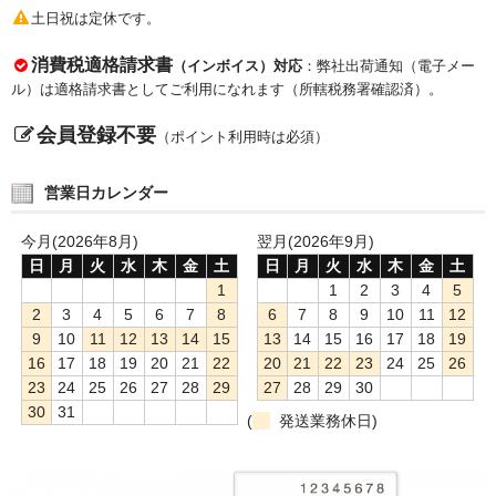
土日祝は定休です。
消費税適格請求書
（インボイス）対応
：弊社出荷通知（電子メー
ル）は適格請求書としてご利用になれます（所轄税務署確認済）。
会員登録不要
（ポイント利用時は必須）
営業日カレンダー
今月(2026年8月)
翌月(2026年9月)
日
月
火
水
木
金
土
日
月
火
水
木
金
土
1
1
2
3
4
5
2
3
4
5
6
7
8
6
7
8
9
10
11
12
9
10
11
12
13
14
15
13
14
15
16
17
18
19
16
17
18
19
20
21
22
20
21
22
23
24
25
26
23
24
25
26
27
28
29
27
28
29
30
30
31
(
発送業務休日)