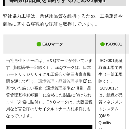
弊社協力工場は、業務用品質を維持するため、工場運営や
商品に関する客観的な認証を取得しています。
E&Qマーク
ISO9001
当社再生トナーには、E＆Qマークが付いていま
ISO9001認証
す（旧型品等一部除く）。E&Qマークは、日本
取得工場で再
カートリッジリサイクル工業会が第三者審査機
生（一部工場
関を通して行う、
環境管理・品質管理基準
に
除く）。
基づいた厳しい審査（環境管理基準27項目、品
ISO9001と
質管理基準10項目）に合格した製品に付けられ
は、組織が品
ます（外箱に貼付）。E＆Qマークは、大阪国税
質マネジメン
局など官公庁のリサイクルトナー入札条件にも
トシステム
なっています。
(QMS:
Quality