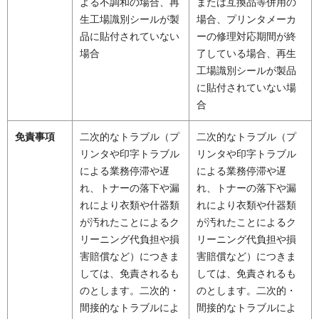
よる不調和の場合、再
または互換品等併用の
生工場識別シールが製
場合、プリンタメーカ
品に貼付されていない
ーの修理対応期間が終
場合
了している場合、再生
工場識別シールが製品
に貼付されていない場
合
免責事項
二次的なトラブル（プ
二次的なトラブル（プ
リンタや印字トラブル
リンタや印字トラブル
による業務停滞や遅
による業務停滞や遅
れ、トナーの落下や漏
れ、トナーの落下や漏
れにより衣類や什器類
れにより衣類や什器類
が汚れたことによるク
が汚れたことによるク
リーニング代負担や損
リーニング代負担や損
害賠償など）につきま
害賠償など）につきま
しては、免責されるも
しては、免責されるも
のとします。二次的・
のとします。二次的・
間接的なトラブルによ
間接的なトラブルによ