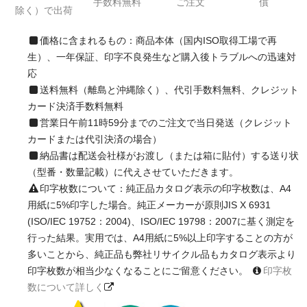
手数料無料
ご注文
償
除く）で出荷
価格に含まれるもの：商品本体（国内ISO取得工場で再
生）、一年保証、印字不良発生など購入後トラブルへの迅速対
応
送料無料（離島と沖縄除く）、代引手数料無料、クレジット
カード決済手数料無料
営業日午前11時59分までのご注文で当日発送（クレジット
カードまたは代引決済の場合）
納品書は配送会社様がお渡し（または箱に貼付）する送り状
（型番・数量記載）に代えさせていただきます。
印字枚数について：純正品カタログ表示の印字枚数は、A4
用紙に5%印字した場合。純正メーカーが原則JIS X 6931
(ISO/IEC 19752：2004)、ISO/IEC 19798：2007に基く測定を
行った結果。実用では、A4用紙に5%以上印字することの方が
多いことから、純正品も弊社リサイクル品もカタログ表示より
印字枚数が相当少なくなることにご留意ください。
印字枚
数について詳しく