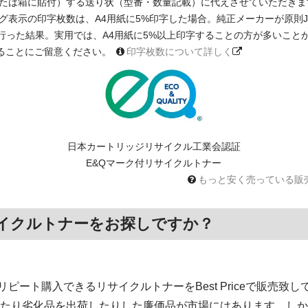
たは箱に貼付）する送り状（型番・数量記載）に代えさせていただきま
印字枚数は、A4用紙に5%印字した場合。純正メーカーが原則JIS X 6931 
に基く測定を行った結果。実用では、A4用紙に5%以上印字することの方が多い
ることにご留意ください。
印字枚数について詳しく
日本カートリッジリサイクル工業会認証
E&Qマーク付リサイクルトナー
もっと安く売っている販
イクルトナーをお探しですか？
ート購入できるリサイクルトナーをBest Priceで販売致し
いたり劣化品を出荷したりした廉価品が市場にはあります。しか