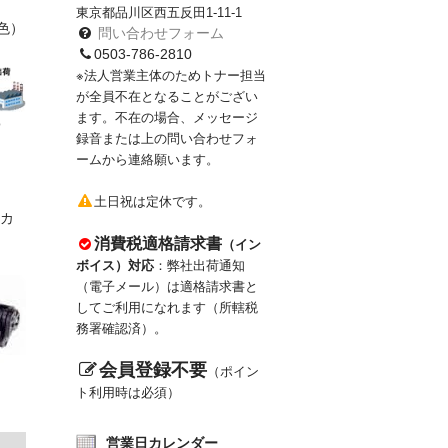
東京都品川区西五反田1-11-1
色）
問い合わせフォーム
0503-786-2810
※法人営業主体のためトナー担当
が全員不在となることがござい
ます。不在の場合、メッセージ
o
録音または上の問い合わせフォ
ームから連絡願います。
土日祝は定休です。
カ
消費税適格請求書
（イン
ボイス）対応
：弊社出荷通知
（電子メール）は適格請求書と
してご利用になれます（所轄税
務署確認済）。
会員登録不要
（ポイン
ト利用時は必須）
営業日カレンダー