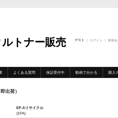
クルトナー販売
ゲスト
ログイン
新規会
要
よくある質問
保証受付中
動画で分かる
購入
応（即出荷）
EP-Aリサイクル
(EPA)