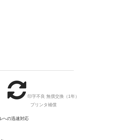
印字不良 無償交換（1年）
プリンタ補償
ルへの迅速対応