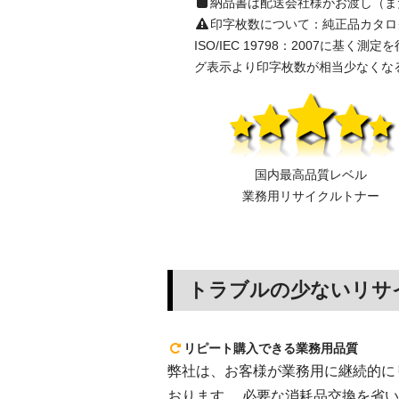
納品書は配送会社様がお渡し（ま
印字枚数について：純正品カタログ表示の
ISO/IEC 19798：2007
グ表示より印字枚数が相当少なくな
国内最高品質レベル
業務用リサイクルトナー
トラブルの少ないリサ
リピート購入できる業務用品質
弊社は、お客様が業務用に継続的にリピ
おります。 必要な消耗品交換を省