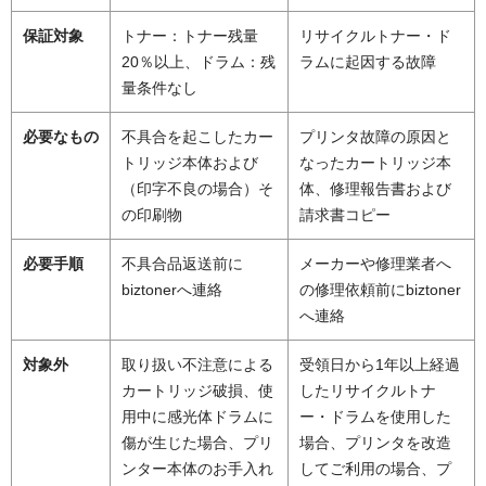
保証対象
トナー：トナー残量
リサイクルトナー・ド
20％以上、ドラム：残
ラムに起因する故障
量条件なし
必要なもの
不具合を起こしたカー
プリンタ故障の原因と
トリッジ本体および
なったカートリッジ本
（印字不良の場合）そ
体、修理報告書および
の印刷物
請求書コピー
必要手順
不具合品返送前に
メーカーや修理業者へ
biztonerへ連絡
の修理依頼前にbiztoner
へ連絡
対象外
取り扱い不注意による
受領日から1年以上経過
カートリッジ破損、使
したリサイクルトナ
用中に感光体ドラムに
ー・ドラムを使用した
傷が生じた場合、プリ
場合、プリンタを改造
ンター本体のお手入れ
してご利用の場合、プ