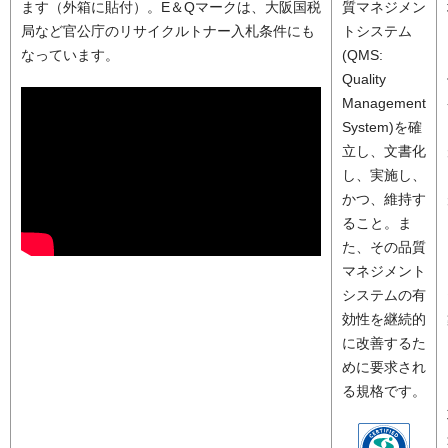
ます（外箱に貼付）。E＆Qマークは、大阪国税
質マネジメン
局など官公庁のリサイクルトナー入札条件にも
トシステム
なっています。
(QMS:
Quality
Management
System)を確
立し、文書化
し、実施し、
かつ、維持す
ること。ま
た、その品質
マネジメント
システムの有
効性を継続的
に改善するた
めに要求され
る規格です。