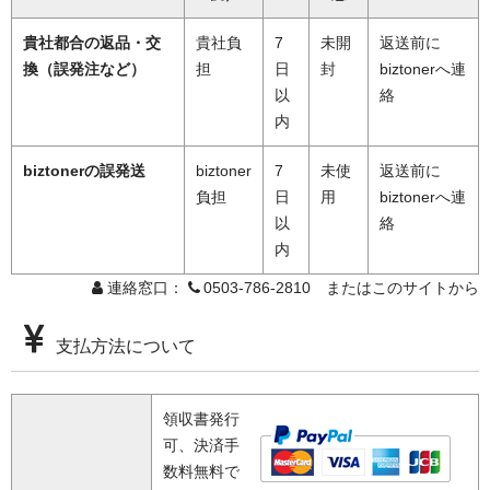
貴社都合の返品・交
貴社負
7
未開
返送前に
換（誤発注など）
担
日
封
biztonerへ連
以
絡
内
biztonerの誤発送
biztoner
7
未使
返送前に
負担
日
用
biztonerへ連
以
絡
内
連絡窓口：
0503-786-2810 またはこのサイトから
支払方法について
領収書発行
可、決済手
数料無料で