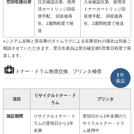
空回収後出荷
注文確認次第、使用
入金確認次第、使用済
済カートリッジ回収
トナーカートリッジ回
便手配。 回収後再
収便手配。 回収後再
生、2週間程度で発
生、2週間程度で発送
送
※システム反映と実在庫のタイムラグによる在庫切れの場合は別途ご
相談させていただきます。受注生産品は受注確定後5営業日程度で発
送します。
トナー・ドラム無償交換、プリンタ補償
リサイクルトナー・ド
項目
プリンタ
ラム
保証期間
リサイクルトナー・ド
受領日から1年未満のリ
ラムの受領日から1年
サイクルトナー・ドラ
未満
ム使用中