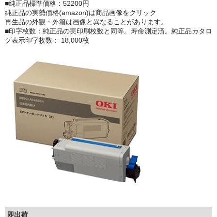
■純正品標準価格：52200円
純正品の実勢価格(amazon)は商品画像をクリック
もっと安い販売店があります。何が違うのですか？
再生品の外観・外箱は画像と異なることがあります。
■印字枚数：純正品の実印刷枚数と同等。寿命測定済。純正品カタロ
リサイクルトナーで経費削減
グ表示印字枚数： 18,000枚
リサイクルトナーの評価
リサイクルトナーの選び方
リサイクルトナーを使える会社、使えない会社
全国発送・送料無料
印字枚数について
対応プリンターメーカー
見積書発行依頼
なぜ業務用を選ぶべき？
即出荷