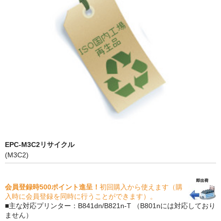
PrivacyPolicy
特定商取引法に基づく表示
よくある質問
保証受付中
トナー・ドラム交換・修理
プリンタ補償
貴社都合返品
EPC-M3C2リサイクル
(M3C2)
動画で分かる
購入ガイド
会員登録時500ポイント進呈！
初回購入から使えます（購
入時に会員登録を同時に行うことができます）。
トナーの種類と比較
■主な対応プリンター：B841dn/B821n-T （B801nには対応しており
ません）
トナー再生の流れ