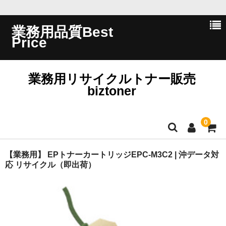
業務用品質Best
Price
業務用リサイクルトナー販売
biztoner
0
ホーム
【業務用】 EPトナーカートリッジEPC-M3C2 | 沖データ対
応 リサイクル（即出荷）
会員ログイン
会社概要
問い合わせ