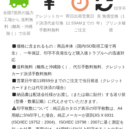
印字不
全国7箇所の協力
クレジットカー
即日出荷営業日
良 無償交換（1
工場から 送料無
ド決済代金引換
11:59AMまでの
年） プリンタ補
料（離島・沖縄
手数料無料
ご注文
償
除く）で出荷
価格に含まれるもの：商品本体（国内ISO取得工場で再
生）、一年保証、印字不良発生など購入後トラブルへの迅速対
応
送料無料（離島と沖縄除く）、代引手数料無料、クレジット
カード決済手数料無料
営業日午前11時59分までのご注文で当日発送（クレジット
カードまたは代引決済の場合）
納品書は配送会社様がお渡し（または箱に貼付）する送り状
（型番・数量記載）に代えさせていただきます。
印字枚数について：純正品カタログ表示の印字枚数は、A4
用紙に5%印字した場合。純正メーカーが原則JIS X 6931
(ISO/IEC 19752：2004)、ISO/IEC 19798：2007に基く測定を
行った結果。実用では、A4用紙に5%以上印字することの方が