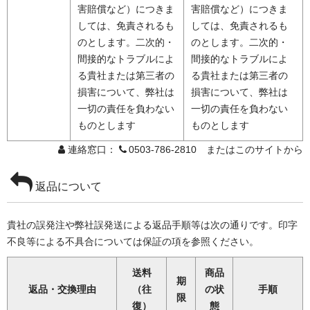
害賠償など）につきま
害賠償など）につきま
しては、免責されるも
しては、免責されるも
のとします。二次的・
のとします。二次的・
間接的なトラブルによ
間接的なトラブルによ
る貴社または第三者の
る貴社または第三者の
損害について、弊社は
損害について、弊社は
一切の責任を負わない
一切の責任を負わない
ものとします
ものとします
連絡窓口：
0503-786-2810 またはこのサイトから
返品について
貴社の誤発注や弊社誤発送による返品手順等は次の通りです。印字
不良等による不具合については保証の項を参照ください。
送料
商品
期
返品・交換理由
（往
の状
手順
限
復）
態