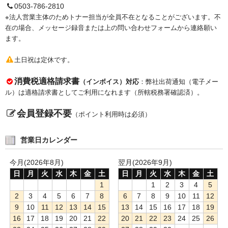
0503-786-2810
※法人営業主体のためトナー担当が全員不在となることがございます。不
在の場合、メッセージ録音または上の問い合わせフォームから連絡願い
ます。
土日祝は定休です。
消費税適格請求書
（インボイス）対応
：弊社出荷通知（電子メー
ル）は適格請求書としてご利用になれます（所轄税務署確認済）。
会員登録不要
（ポイント利用時は必須）
営業日カレンダー
今月(2026年8月)
翌月(2026年9月)
日
月
火
水
木
金
土
日
月
火
水
木
金
土
1
1
2
3
4
5
2
3
4
5
6
7
8
6
7
8
9
10
11
12
9
10
11
12
13
14
15
13
14
15
16
17
18
19
16
17
18
19
20
21
22
20
21
22
23
24
25
26