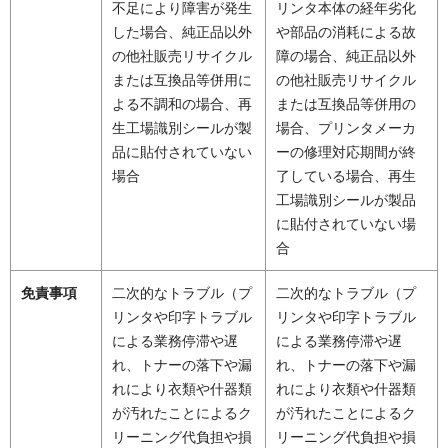
不足により障害が発生
リンタ本体の経年劣化
した場合、純正品以外
や部品の消耗による故
の他社販売リサイクル
障の場合、純正品以外
または互換品等併用に
の他社販売リサイクル
よる不調和の場合、再
または互換品等併用の
生工場識別シールが製
場合、プリンタメーカ
品に貼付されていない
ーの修理対応期間が終
場合
了している場合、再生
工場識別シールが製品
に貼付されていない場
合
免責事項
二次的なトラブル（プ
二次的なトラブル（プ
リンタや印字トラブル
リンタや印字トラブル
による業務停滞や遅
による業務停滞や遅
れ、トナーの落下や漏
れ、トナーの落下や漏
れにより衣類や什器類
れにより衣類や什器類
が汚れたことによるク
が汚れたことによるク
リーニング代負担や損
リーニング代負担や損