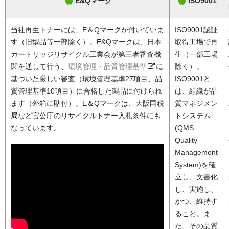
E&Qマーク
ISO9001
当社再生トナーには、E＆Qマークが付いていま
ISO9001認証
す（旧型品等一部除く）。E&Qマークは、日本
取得工場で再
カートリッジリサイクル工業会が第三者審査機
生（一部工場
関を通して行う、
環境管理・品質管理基準
に
除く）。
基づいた厳しい審査（環境管理基準27項目、品
ISO9001と
質管理基準10項目）に合格した製品に付けられ
は、組織が品
ます（外箱に貼付）。E＆Qマークは、大阪国税
質マネジメン
局など官公庁のリサイクルトナー入札条件にも
トシステム
なっています。
(QMS:
Quality
Management
System)を確
立し、文書化
し、実施し、
かつ、維持す
ること。ま
た、その品質