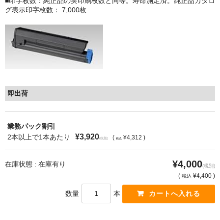
■印字枚数：純正品の実印刷枚数と同等。寿命測定済。純正品カタロ
グ表示印字枚数： 7,000枚
もっと安い販売店があります。何が違うのですか？
リサイクルトナーで経費削減
リサイクルトナーの評価
リサイクルトナーの選び方
即出荷
リサイクルトナーを使える会社、使えない会社
全国発送・送料無料
業務パック割引
¥3,920
2本以上で1本あたり
(
¥4,312 )
(税別)
税込
印字枚数について
¥4,000
対応プリンターメーカー
在庫状態 : 在庫有り
(税別)
(
¥4,400 )
税込
見積書発行依頼
数量
本
なぜ業務用を選ぶべき？