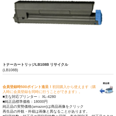
PrivacyPolicy
特定商取引法に基づく表示
よくある質問
保証受付中
トナー・ドラム交換・修理
プリンタ補償
トナーカートリッジLB108B リサイクル
(LB108B)
貴社都合返品
動画で分かる
会員登録時500ポイント進呈！
初回購入から使えます（購
入時に会員登録を同時に行うことができます）。
購入ガイド
■主な対応プリンター： XL-4280
■純正品標準価格：18000円
トナーの種類と比較
純正品の実勢価格(amazon)は商品画像をクリック
再生品の外観・外箱は画像と異なることがあります。
トナー再生の流れ