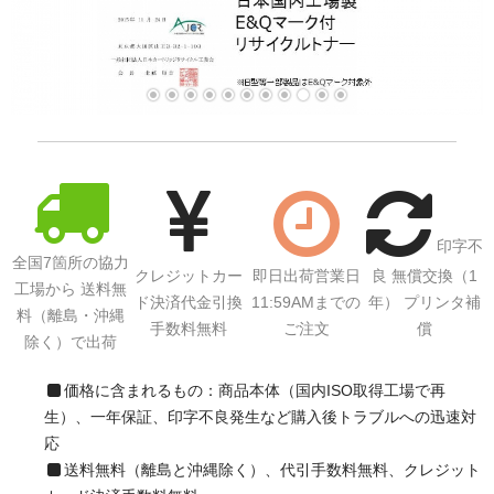
印字不
全国7箇所の協力
クレジットカー
即日出荷営業日
良 無償交換（1
工場から 送料無
ド決済代金引換
11:59AMまでの
年） プリンタ補
料（離島・沖縄
手数料無料
ご注文
償
除く）で出荷
価格に含まれるもの：商品本体（国内ISO取得工場で再
生）、一年保証、印字不良発生など購入後トラブルへの迅速対
応
送料無料（離島と沖縄除く）、代引手数料無料、クレジット