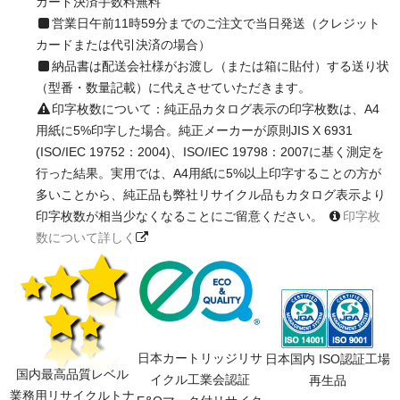
カード決済手数料無料
営業日午前11時59分までのご注文で当日発送（クレジット
カードまたは代引決済の場合）
納品書は配送会社様がお渡し（または箱に貼付）する送り状
（型番・数量記載）に代えさせていただきます。
印字枚数について：純正品カタログ表示の印字枚数は、A4
用紙に5%印字した場合。純正メーカーが原則JIS X 6931
(ISO/IEC 19752：2004)、ISO/IEC 19798：2007に基く測定を
行った結果。実用では、A4用紙に5%以上印字することの方が
多いことから、純正品も弊社リサイクル品もカタログ表示より
印字枚数が相当少なくなることにご留意ください。
印字枚
数について詳しく
日本カートリッジリサ
日本国内 ISO認証工場
国内最高品質レベル
イクル工業会認証
再生品
業務用リサイクルトナ