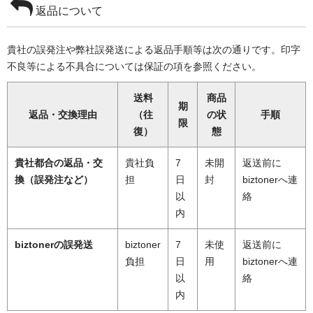
返品について
貴社の誤発注や弊社誤発送による返品手順等は次の通りです。印字
不良等による不具合については保証の項を参照ください。
送料
商品
期
返品・交換理由
（往
の状
手順
限
復）
態
貴社都合の返品・交
貴社負
7
未開
返送前に
換（誤発注など）
担
日
封
biztonerへ連
以
絡
内
biztonerの誤発送
biztoner
7
未使
返送前に
負担
日
用
biztonerへ連
以
絡
内