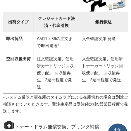
クレジットカード決
出荷タイプ
銀行振込
済・代金引換
即出荷品
AM11：59の注文ま
入金確認次第 発送
※
で即日発送
空回収後出荷
注文確認次第、使用
入金確認次第、使用済
済カートリッジ回収
トナーカートリッジ回
便手配。 回収後再
収便手配。 回収後再
生、2週間程度で発
生、2週間程度で発送
送
※システム反映と実在庫のタイムラグによる在庫切れの場合は別途ご
相談させていただきます。受注生産品は受注確定後5営業日程度で発
送します。
トナー・ドラム無償交換、プリンタ補償