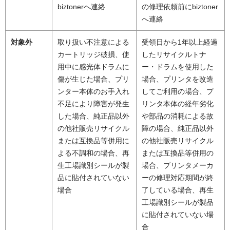
biztonerへ連絡
の修理依頼前にbiztoner
へ連絡
対象外
取り扱い不注意による
受領日から1年以上経過
カートリッジ破損、使
したリサイクルトナ
用中に感光体ドラムに
ー・ドラムを使用した
傷が生じた場合、プリ
場合、プリンタを改造
ンター本体のお手入れ
してご利用の場合、プ
不足により障害が発生
リンタ本体の経年劣化
した場合、純正品以外
や部品の消耗による故
の他社販売リサイクル
障の場合、純正品以外
または互換品等併用に
の他社販売リサイクル
よる不調和の場合、再
または互換品等併用の
生工場識別シールが製
場合、プリンタメーカ
品に貼付されていない
ーの修理対応期間が終
場合
了している場合、再生
工場識別シールが製品
に貼付されていない場
合