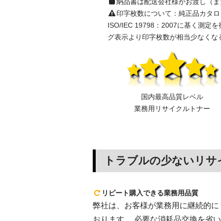
納品書は配送会社様がお渡し（ま
印字枚数について：純正品カタログ表示の
ISO/IEC 19798：2007
グ表示より印字枚数が相当少なくな
国内最高品質レベル
業務用リサイクルトナー
トラブルの少ないリサ
リピート購入できる業務用品質
弊社は、お客様が業務用に継続的にリピ
おります。 必要な消耗品交換を省