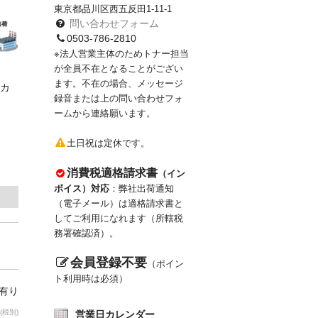
東京都品川区西五反田1-11-1
問い合わせフォーム
0503-786-2810
※法人営業主体のためトナー担当
が全員不在となることがござい
ます。不在の場合、メッセージ
カ
録音または上の問い合わせフォ
ームから連絡願います。
土日祝は定休です。
消費税適格請求書
（イン
ボイス）対応
：弊社出荷通知
（電子メール）は適格請求書と
してご利用になれます（所轄税
務署確認済）。
会員登録不要
（ポイン
ト利用時は必須）
庫有り
(税別)
営業日カレンダー