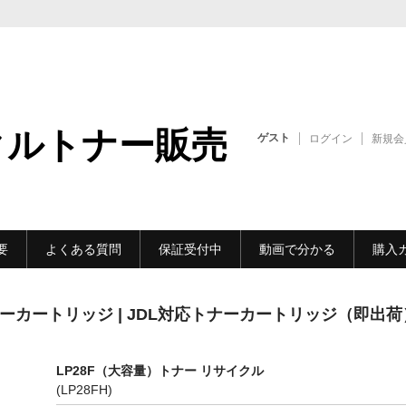
クルトナー販売
ゲスト
ログイン
新規会
要
よくある質問
保証受付中
動画で分かる
購入
ナーカートリッジ | JDL対応トナーカートリッジ（即出荷
LP28F（大容量）トナー リサイクル
(LP28FH)