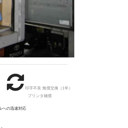
印字不良 無償交換（1年）
プリンタ補償
ルへの迅速対応