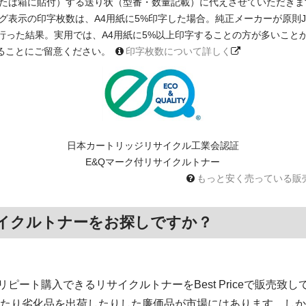
たは箱に貼付）する送り状（型番・数量記載）に代えさせていただきま
印字枚数は、A4用紙に5%印字した場合。純正メーカーが原則JIS X 6931 
に基く測定を行った結果。実用では、A4用紙に5%以上印字することの方が多い
ることにご留意ください。
印字枚数について詳しく
日本カートリッジリサイクル工業会認証
E&Qマーク付リサイクルトナー
もっと安く売っている販
イクルトナーをお探しですか？
ート購入できるリサイクルトナーをBest Priceで販売致し
いたり劣化品を出荷したりした廉価品が市場にはあります。しか