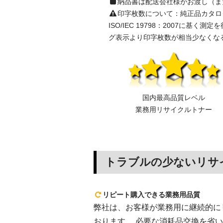
納品書は配送会社様がお渡し（ま
印字枚数について：純正品カタログ表示の
ISO/IEC 19798：2007
グ表示より印字枚数が相当少なくな
国内最高品質レベル
業務用リサイクルトナー
トラブルの少ないリサ
リピート購入できる業務用品質
弊社は、お客様が業務用に継続的にリピ
おります。 必要な消耗品交換を省