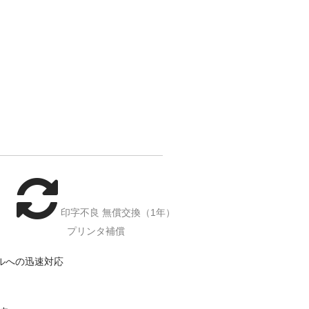
印字不良 無償交換（1年）
プリンタ補償
ルへの迅速対応