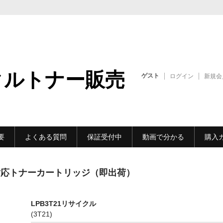
クルトナー販売
ゲスト
ログイン
新規会
要
よくある質問
保証受付中
動画で分かる
購入
ソン対応トナーカートリッジ（即出荷）
LPB3T21リサイクル
(3T21)