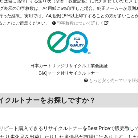
たは箱に貼付）する送り状（型番・数量記載）に代えさせていただきま
印字枚数は、A4用紙に5%印字した場合。純正メーカーが原則JIS X 6931 
に基く測定を行った結果。実用では、A4用紙に5%以上印字することの方が多い
ることにご留意ください。
印字枚数について詳しく
日本カートリッジリサイクル工業会認証
E&Qマーク付リサイクルトナー
もっと安く売っている販
イクルトナーをお探しですか？
ート購入できるリサイクルトナーをBest Priceで販売致し
いたり劣化品を出荷したりした廉価品が市場にはあります。しか