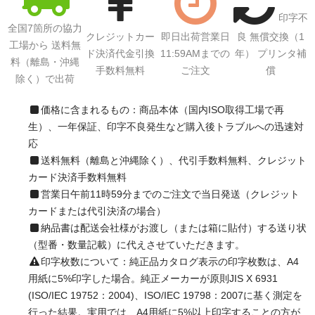
印字不
全国7箇所の協力
クレジットカー
即日出荷営業日
良 無償交換（1
工場から 送料無
ド決済代金引換
11:59AMまでの
年） プリンタ補
料（離島・沖縄
手数料無料
ご注文
償
除く）で出荷
価格に含まれるもの：商品本体（国内ISO取得工場で再
生）、一年保証、印字不良発生など購入後トラブルへの迅速対
応
送料無料（離島と沖縄除く）、代引手数料無料、クレジット
カード決済手数料無料
営業日午前11時59分までのご注文で当日発送（クレジット
カードまたは代引決済の場合）
納品書は配送会社様がお渡し（または箱に貼付）する送り状
（型番・数量記載）に代えさせていただきます。
印字枚数について：純正品カタログ表示の印字枚数は、A4
用紙に5%印字した場合。純正メーカーが原則JIS X 6931
(ISO/IEC 19752：2004)、ISO/IEC 19798：2007に基く測定を
行った結果。実用では、A4用紙に5%以上印字することの方が