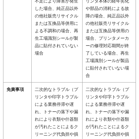
不足により障害が発生
リンタ本体の経年劣化
した場合、純正品以外
や部品の消耗による故
の他社販売リサイクル
障の場合、純正品以外
または互換品等併用に
の他社販売リサイクル
よる不調和の場合、再
または互換品等併用の
生工場識別シールが製
場合、プリンタメーカ
品に貼付されていない
ーの修理対応期間が終
場合
了している場合、再生
工場識別シールが製品
に貼付されていない場
合
免責事項
二次的なトラブル（プ
二次的なトラブル（プ
リンタや印字トラブル
リンタや印字トラブル
による業務停滞や遅
による業務停滞や遅
れ、トナーの落下や漏
れ、トナーの落下や漏
れにより衣類や什器類
れにより衣類や什器類
が汚れたことによるク
が汚れたことによるク
リーニング代負担や損
リーニング代負担や損