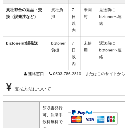
貴社都合の返品・交
貴社負
7
未開
返送前に
換（誤発注など）
担
日
封
biztonerへ連
以
絡
内
biztonerの誤発送
biztoner
7
未使
返送前に
負担
日
用
biztonerへ連
以
絡
内
連絡窓口：
0503-786-2810 またはこのサイトから
支払方法について
領収書発行
可、決済手
数料無料で