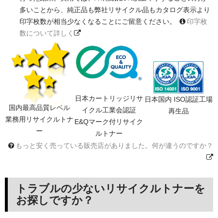
多いことから、純正品も弊社リサイクル品もカタログ表示より
印字枚数が相当少なくなることにご留意ください。
印字枚
数について詳しく
日本カートリッジリサ
日本国内 ISO認証工場
国内最高品質レベル
イクル工業会認証
再生品
業務用リサイクルトナ
E&Qマーク付リサイク
ー
ルトナー
もっと安く売っている販売店がありました。何が違うのですか？
トラブルの少ないリサイクルトナーを
お探しですか？