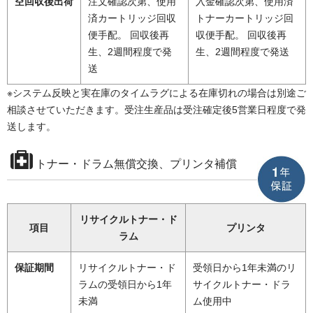
空回収後出荷
注文確認次第、使用
入金確認次第、使用済
済カートリッジ回収
トナーカートリッジ回
便手配。 回収後再
収便手配。 回収後再
生、2週間程度で発
生、2週間程度で発送
送
※システム反映と実在庫のタイムラグによる在庫切れの場合は別途ご
相談させていただきます。受注生産品は受注確定後5営業日程度で発
送します。
トナー・ドラム無償交換、プリンタ補償
リサイクルトナー・ド
項目
プリンタ
ラム
保証期間
リサイクルトナー・ド
受領日から1年未満のリ
ラムの受領日から1年
サイクルトナー・ドラ
未満
ム使用中