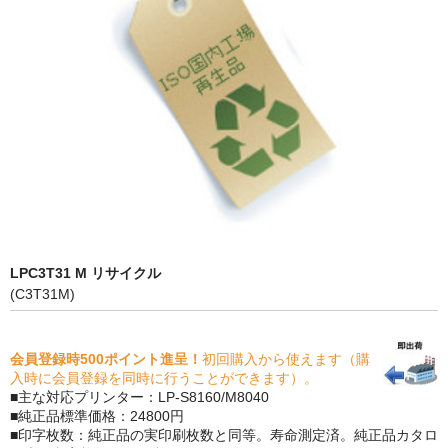
PrivacyPolicy
特定商取引法に基づく表示
よくある質問
保証受付中
トナー・ドラム交換・修理
プリンタ補償
LPC3T31 M リサイクル
貴社都合返品
(C3T31M)
動画で分かる
会員登録時500ポイント進呈！
初回購入から使えます（購
購入ガイド
入時に会員登録を同時に行うことができます）。
■主な対応プリンター：LP-S8160/M8040
トナーの種類と比較
■純正品標準価格：24800円
■印字枚数：純正品の実印刷枚数と同等。寿命測定済。純正品カタロ
トナー再生の流れ