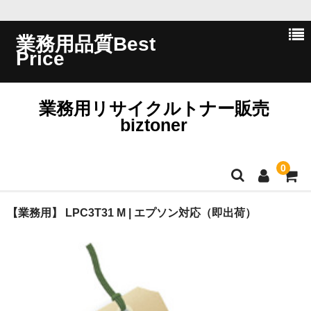
業務用品質Best
Price
業務用リサイクルトナー販売
biztoner
0
ホーム
【業務用】 LPC3T31 M | エプソン対応（即出荷）
会員ログイン
会社概要
問い合わせ