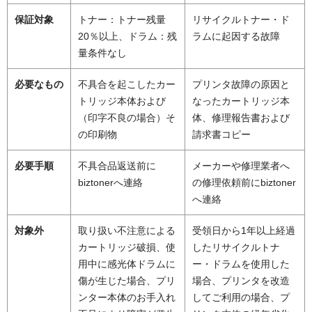
保証対象
トナー：トナー残量
リサイクルトナー・ド
20％以上、ドラム：残
ラムに起因する故障
量条件なし
必要なもの
不具合を起こしたカー
プリンタ故障の原因と
トリッジ本体および
なったカートリッジ本
（印字不良の場合）そ
体、修理報告書および
の印刷物
請求書コピー
必要手順
不具合品返送前に
メーカーや修理業者へ
biztonerへ連絡
の修理依頼前にbiztoner
へ連絡
対象外
取り扱い不注意による
受領日から1年以上経過
カートリッジ破損、使
したリサイクルトナ
用中に感光体ドラムに
ー・ドラムを使用した
傷が生じた場合、プリ
場合、プリンタを改造
ンター本体のお手入れ
してご利用の場合、プ