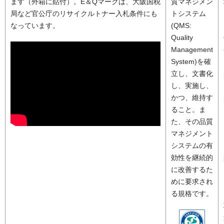
ます（外箱に貼付）。E＆Qマークは、大阪国税
質マネジメン
局など官公庁のリサイクルトナー入札条件にも
トシステム
なっています。
(QMS:
Quality
Management
System)を確
立し、文書化
し、実施し、
かつ、維持す
ること。ま
た、その品質
マネジメント
システムの有
効性を継続的
に改善するた
めに要求され
る規格です。