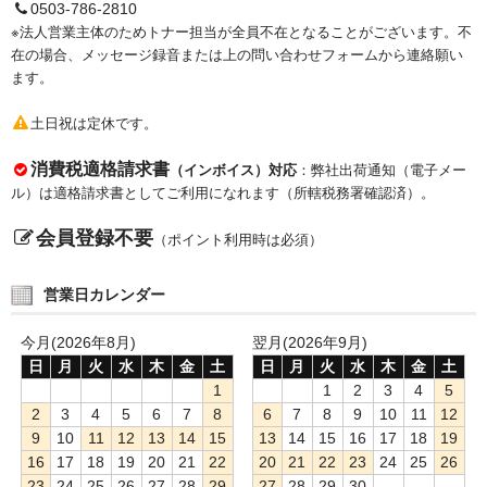
0503-786-2810
※法人営業主体のためトナー担当が全員不在となることがございます。不
在の場合、メッセージ録音または上の問い合わせフォームから連絡願い
ます。
土日祝は定休です。
消費税適格請求書
（インボイス）対応
：弊社出荷通知（電子メー
ル）は適格請求書としてご利用になれます（所轄税務署確認済）。
会員登録不要
（ポイント利用時は必須）
営業日カレンダー
今月(2026年8月)
翌月(2026年9月)
日
月
火
水
木
金
土
日
月
火
水
木
金
土
1
1
2
3
4
5
2
3
4
5
6
7
8
6
7
8
9
10
11
12
9
10
11
12
13
14
15
13
14
15
16
17
18
19
16
17
18
19
20
21
22
20
21
22
23
24
25
26
23
24
25
26
27
28
29
27
28
29
30