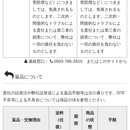
害賠償など）につきま
害賠償など）につきま
しては、免責されるも
しては、免責されるも
のとします。二次的・
のとします。二次的・
間接的なトラブルによ
間接的なトラブルによ
る貴社または第三者の
る貴社または第三者の
損害について、弊社は
損害について、弊社は
一切の責任を負わない
一切の責任を負わない
ものとします
ものとします
連絡窓口：
0503-786-2810 またはこのサイトから
返品について
貴社の誤発注や弊社誤発送による返品手順等は次の通りです。印字
不良等による不具合については保証の項を参照ください。
送料
商品
期
返品・交換理由
（往
の状
手順
限
復）
態