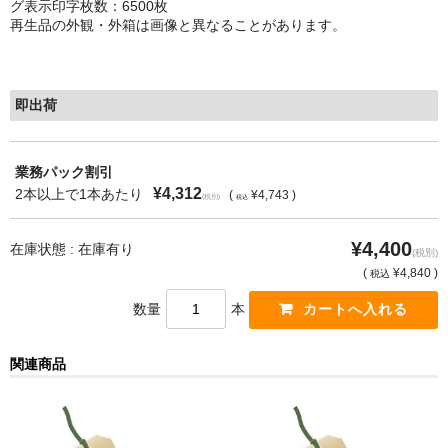
グ表示印字枚数：6500枚
再生品の外観・外箱は画像と異なることがあります。
もっと安い販売店があります。何が違うのですか？
リサイクルトナーで経費削減
即出荷
リサイクルトナーの評価
リサイクルトナーの選び方
業務パック割引
¥4,312
2本以上で1本あたり
(
¥4,743 )
(税別)
税込
リサイクルトナーを使える会社、使えない会社
¥4,400
全国発送・送料無料
在庫状態 : 在庫有り
(税別)
(
¥4,840 )
税込
印字枚数について
数量
本
対応プリンターメーカー
関連商品
見積書発行依頼
なぜ業務用を選ぶべき？