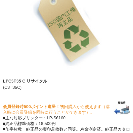
PrivacyPolicy
特定商取引法に基づく表示
よくある質問
保証受付中
トナー・ドラム交換・修理
プリンタ補償
LPC3T35 C リサイクル
貴社都合返品
(C3T35C)
動画で分かる
会員登録時500ポイント進呈！
初回購入から使えます（購
購入ガイド
入時に会員登録を同時に行うことができます）。
■主な対応プリンター：LP-S6160
トナーの種類と比較
■純正品標準価格：18,500円
■印字枚数：純正品の実印刷枚数と同等。寿命測定済。純正品カタロ
トナー再生の流れ