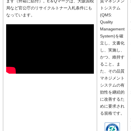
ます（外箱に貼付）。E＆Qマークは、大阪国税
質マネジメン
局など官公庁のリサイクルトナー入札条件にも
トシステム
なっています。
(QMS:
Quality
Management
System)を確
立し、文書化
し、実施し、
かつ、維持す
ること。ま
た、その品質
マネジメント
システムの有
効性を継続的
に改善するた
めに要求され
る規格です。