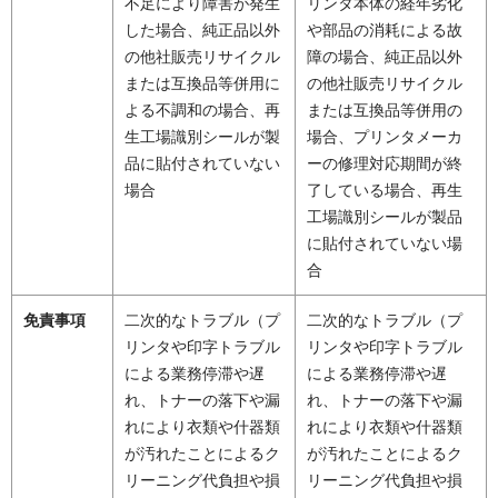
不足により障害が発生
リンタ本体の経年劣化
した場合、純正品以外
や部品の消耗による故
の他社販売リサイクル
障の場合、純正品以外
または互換品等併用に
の他社販売リサイクル
よる不調和の場合、再
または互換品等併用の
生工場識別シールが製
場合、プリンタメーカ
品に貼付されていない
ーの修理対応期間が終
場合
了している場合、再生
工場識別シールが製品
に貼付されていない場
合
免責事項
二次的なトラブル（プ
二次的なトラブル（プ
リンタや印字トラブル
リンタや印字トラブル
による業務停滞や遅
による業務停滞や遅
れ、トナーの落下や漏
れ、トナーの落下や漏
れにより衣類や什器類
れにより衣類や什器類
が汚れたことによるク
が汚れたことによるク
リーニング代負担や損
リーニング代負担や損