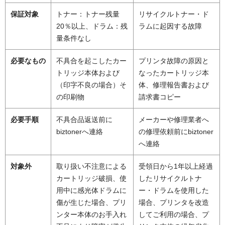
保証対象
トナー：トナー残量
リサイクルトナー・ド
20％以上、ドラム：残
ラムに起因する故障
量条件なし
必要なもの
不具合を起こしたカー
プリンタ故障の原因と
トリッジ本体および
なったカートリッジ本
（印字不良の場合）そ
体、修理報告書および
の印刷物
請求書コピー
必要手順
不具合品返送前に
メーカーや修理業者へ
biztonerへ連絡
の修理依頼前にbiztoner
へ連絡
対象外
取り扱い不注意による
受領日から1年以上経過
カートリッジ破損、使
したリサイクルトナ
用中に感光体ドラムに
ー・ドラムを使用した
傷が生じた場合、プリ
場合、プリンタを改造
ンター本体のお手入れ
してご利用の場合、プ