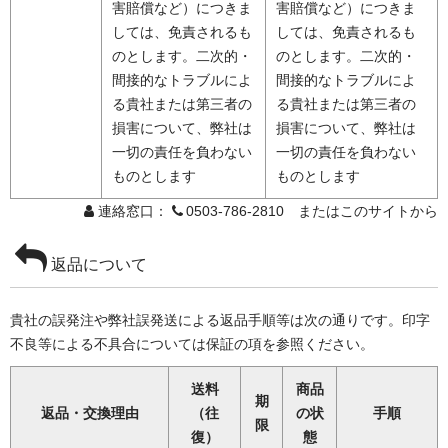
害賠償など）につきま
害賠償など）につきま
しては、免責されるも
しては、免責されるも
のとします。二次的・
のとします。二次的・
間接的なトラブルによ
間接的なトラブルによ
る貴社または第三者の
る貴社または第三者の
損害について、弊社は
損害について、弊社は
一切の責任を負わない
一切の責任を負わない
ものとします
ものとします
連絡窓口：
0503-786-2810 またはこのサイトから
返品について
貴社の誤発注や弊社誤発送による返品手順等は次の通りです。印字
不良等による不具合については保証の項を参照ください。
送料
商品
期
返品・交換理由
（往
の状
手順
限
復）
態