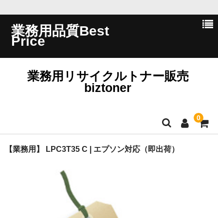
業務用品質Best
Price
業務用リサイクルトナー販売
biztoner
0
ホーム
【業務用】 LPC3T35 C | エプソン対応（即出荷）
会員ログイン
会社概要
問い合わせ