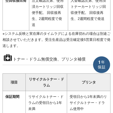
空回収後出荷
注文確認次第、使用
入金確認次第、使用済
済カートリッジ回収
トナーカートリッジ回
便手配。 回収後再
収便手配。 回収後再
生、2週間程度で発
生、2週間程度で発送
送
※システム反映と実在庫のタイムラグによる在庫切れの場合は別途ご
相談させていただきます。受注生産品は受注確定後5営業日程度で発
送します。
トナー・ドラム無償交換、プリンタ補償
リサイクルトナー・ド
項目
プリンタ
ラム
保証期間
リサイクルトナー・ド
受領日から1年未満のリ
ラムの受領日から1年
サイクルトナー・ドラ
未満
ム使用中