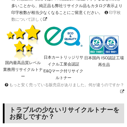
多いことから、純正品も弊社リサイクル品もカタログ表示より
印字枚数が相当少なくなることにご留意ください。
印字枚
数について詳しく
日本カートリッジリサ
日本国内 ISO認証工場
国内最高品質レベル
イクル工業会認証
再生品
業務用リサイクルトナ
E&Qマーク付リサイク
ー
ルトナー
もっと安く売っている販売店がありました。何が違うのですか？
トラブルの少ないリサイクルトナーを
お探しですか？