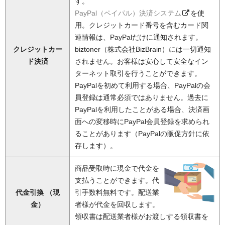
す。
PayPal（ペイパル）決済システム
を使
用。クレジットカード番号を含むカード関
連情報は、PayPalだけに通知されます。
クレジットカー
biztoner（株式会社BizBrain）には一切通知
ド決済
されません。お客様は安心して安全なイン
ターネット取引を行うことができます。
PayPalを初めて利用する場合、PayPalの会
員登録は通常必須ではありません。過去に
PayPalを利用したことがある場合、決済画
面への変移時にPayPal会員登録を求められ
ることがあります（PayPalの販促方針に依
存します）。
商品受取時に現金で代金を
支払うことができます。代
代金引換 （現
引手数料無料です。配送業
金）
者様が代金を回収します。
領収書は配送業者様がお渡しする領収書を