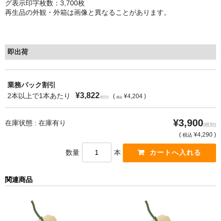
グ表示印字枚数：3,700枚
再生品の外観・外箱は画像と異なることがあります。
もっと安い販売店があります。何が違うのですか？
リサイクルトナーで経費削減
即出荷
リサイクルトナーの評価
リサイクルトナーの選び方
業務パック割引
¥3,822
2本以上で1本あたり
(
¥4,204 )
(税別)
税込
リサイクルトナーを使える会社、使えない会社
¥3,900
全国発送・送料無料
在庫状態 : 在庫有り
(税別)
(
¥4,290 )
税込
印字枚数について
数量
本
対応プリンターメーカー
関連商品
見積書発行依頼
なぜ業務用を選ぶべき？