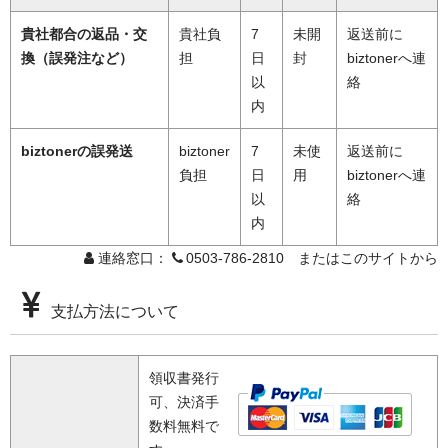
貴社都合の返品・交
貴社負
7
未開
返送前に
換（誤発注など）
担
日
封
biztonerへ連
以
絡
内
biztonerの誤発送
biztoner
7
未使
返送前に
負担
日
用
biztonerへ連
以
絡
内
連絡窓口：
0503-786-2810 またはこのサイトから
支払方法について
領収書発行
可、決済手
数料無料で