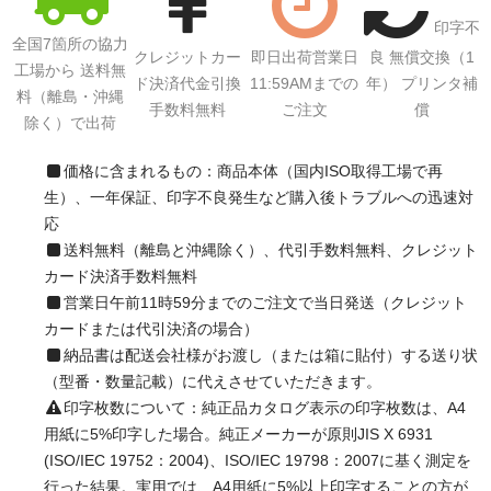
印字不
全国7箇所の協力
クレジットカー
即日出荷営業日
良 無償交換（1
工場から 送料無
ド決済代金引換
11:59AMまでの
年） プリンタ補
料（離島・沖縄
手数料無料
ご注文
償
除く）で出荷
価格に含まれるもの：商品本体（国内ISO取得工場で再
生）、一年保証、印字不良発生など購入後トラブルへの迅速対
応
送料無料（離島と沖縄除く）、代引手数料無料、クレジット
カード決済手数料無料
営業日午前11時59分までのご注文で当日発送（クレジット
カードまたは代引決済の場合）
納品書は配送会社様がお渡し（または箱に貼付）する送り状
（型番・数量記載）に代えさせていただきます。
印字枚数について：純正品カタログ表示の印字枚数は、A4
用紙に5%印字した場合。純正メーカーが原則JIS X 6931
(ISO/IEC 19752：2004)、ISO/IEC 19798：2007に基く測定を
行った結果。実用では、A4用紙に5%以上印字することの方が