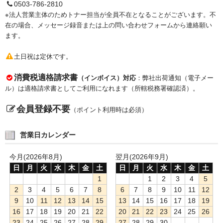
0503-786-2810
※法人営業主体のためトナー担当が全員不在となることがございます。不
在の場合、メッセージ録音または上の問い合わせフォームから連絡願い
ます。
土日祝は定休です。
消費税適格請求書
（インボイス）対応
：弊社出荷通知（電子メー
ル）は適格請求書としてご利用になれます（所轄税務署確認済）。
会員登録不要
（ポイント利用時は必須）
営業日カレンダー
今月(2026年8月)
翌月(2026年9月)
日
月
火
水
木
金
土
日
月
火
水
木
金
土
1
1
2
3
4
5
2
3
4
5
6
7
8
6
7
8
9
10
11
12
9
10
11
12
13
14
15
13
14
15
16
17
18
19
16
17
18
19
20
21
22
20
21
22
23
24
25
26
23
24
25
26
27
28
29
27
28
29
30