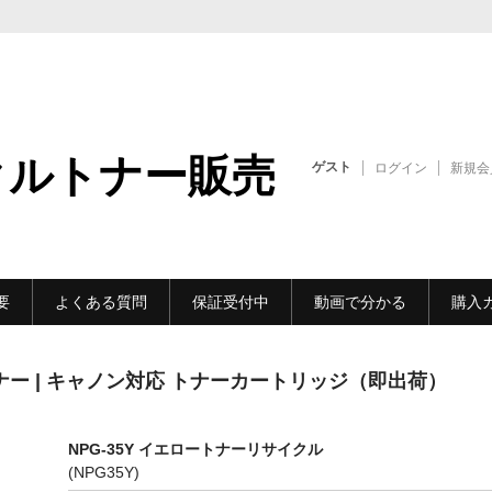
クルトナー販売
ゲスト
ログイン
新規会
要
よくある質問
保証受付中
動画で分かる
購入
トナー | キャノン対応 トナーカートリッジ（即出荷）
NPG-35Y イエロートナーリサイクル
(NPG35Y)