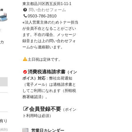
東京都品川区西五反田1-11-1
問い合わせフォーム
0503-786-2810
※法人営業主体のためトナー担当
が全員不在となることがござい
F
ます。不在の場合、メッセージ
録音または上の問い合わせフォ
カ
ームから連絡願います。
土日祝は定休です。
消費税適格請求書
（イン
ボイス）対応
：弊社出荷通知
（電子メール）は適格請求書と
してご利用になれます（所轄税
務署確認済）。
会員登録不要
（ポイン
ト利用時は必須）
庫有り
(税別)
営業日カレンダー