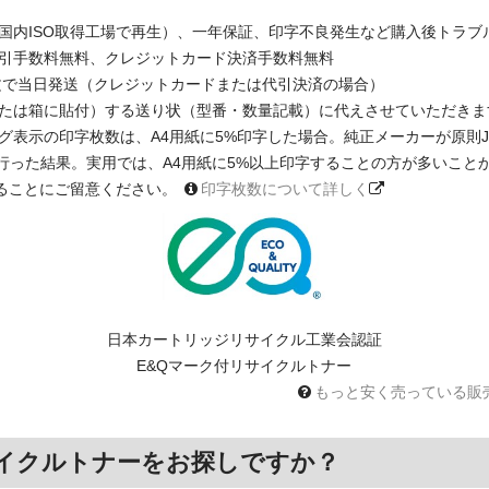
国内ISO取得工場で再生）、一年保証、印字不良発生など購入後トラブ
引手数料無料、クレジットカード決済手数料無料
注文で当日発送（クレジットカードまたは代引決済の場合）
たは箱に貼付）する送り状（型番・数量記載）に代えさせていただきま
印字枚数は、A4用紙に5%印字した場合。純正メーカーが原則JIS X 6931 
に基く測定を行った結果。実用では、A4用紙に5%以上印字することの方が多い
ることにご留意ください。
印字枚数について詳しく
日本カートリッジリサイクル工業会認証
E&Qマーク付リサイクルトナー
もっと安く売っている販
イクルトナーをお探しですか？