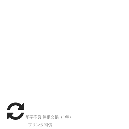
印字不良 無償交換（1年）
プリンタ補償