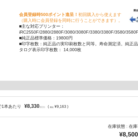
会員登録時500ポイント進呈！
初回購入から使えます
（購入時に会員登録を同時に行うことができます）。
■主な対応プリンター：
iRC2550F/2880/2880F/3080/3080F/3380/3380F/3580/3580
■純正品標準価格：19800円
■印字枚数：純正品の実印刷枚数と同等。寿命測定済。純正品
タログ表示印字枚数： 14,000枚
¥8,330
で1本あたり
(
¥9,163 )
(税別)
税込
在庫状態 : 在
¥8,500