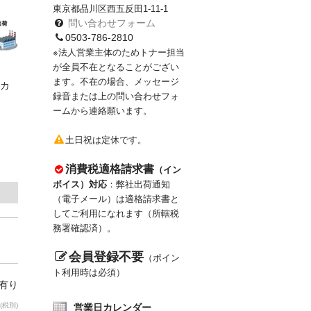
東京都品川区西五反田1-11-1
問い合わせフォーム
0503-786-2810
※法人営業主体のためトナー担当
が全員不在となることがござい
ます。不在の場合、メッセージ
カ
録音または上の問い合わせフォ
ームから連絡願います。
土日祝は定休です。
消費税適格請求書
（イン
ボイス）対応
：弊社出荷通知
（電子メール）は適格請求書と
してご利用になれます（所轄税
務署確認済）。
会員登録不要
（ポイン
ト利用時は必須）
庫有り
(税別)
営業日カレンダー