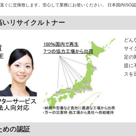
直ぐに交換致します。安心して業務にお使いください。 日本国内ISO
高いリサイクルトナー
どん
サイ
定の
提に
スを
ための認証