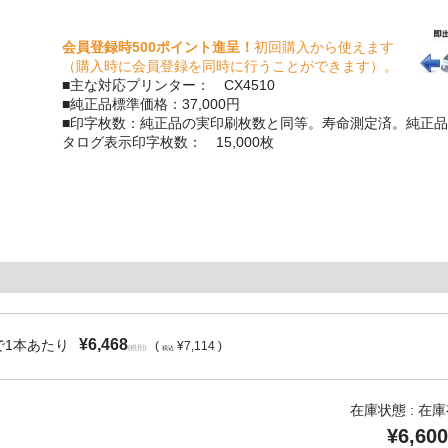
会員登録時500ポイント進呈！
初回購入から使えます
（購入時に会員登録を同時に行うことができます）。
■主な対応プリンター： CX4510
■純正品標準価格：37,000円
■印字枚数：純正品の実印刷枚数と同等。寿命測定済。純正品
タログ表示印字枚数： 15,000枚
¥6,468
で1本あたり
(
¥7,114 )
(税別)
税込
在庫状態 : 在
¥6,600