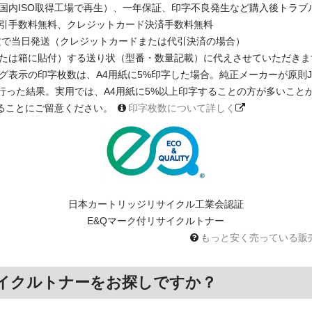
国内ISO取得工場で再生）、一年保証、印字不良発生など購入後トラブ
引手数料無料、クレジットカード決済手数料無料
注文で当日発送（クレジットカードまたは代引決済の場合）
たは箱に貼付）する送り状（型番・数量記載）に代えさせていただきま
印字枚数は、A4用紙に5%印字した場合。純正メーカーが原則JIS X 6931 
に基く測定を行った結果。実用では、A4用紙に5%以上印字することの方が多い
ることにご留意ください。
印字枚数について詳しく
日本カートリッジリサイクル工業会認証
E&Qマーク付リサイクルトナー
もっと安く売っている販
イクルトナーをお探しですか？