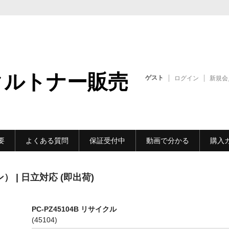
クルトナー販売
ゲスト
ログイン
新規会
要
よくある質問
保証受付中
動画で分かる
購入
） | 日立対応 (即出荷)
PC-PZ45104B リサイクル
(45104)