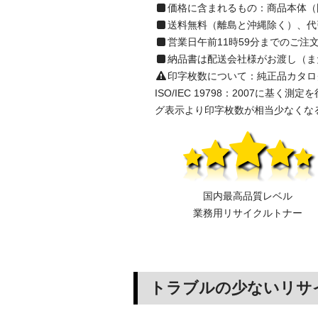
価格に含まれるもの：商品本体（
送料無料（離島と沖縄除く）、代
営業日午前11時59分までのご
納品書は配送会社様がお渡し（ま
印字枚数について：純正品カタログ表示の
ISO/IEC 19798：2007
グ表示より印字枚数が相当少なくな
国内最高品質レベル
業務用リサイクルトナー
トラブルの少ないリサ