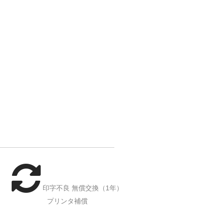
印字不良 無償交換（1年）
プリンタ補償