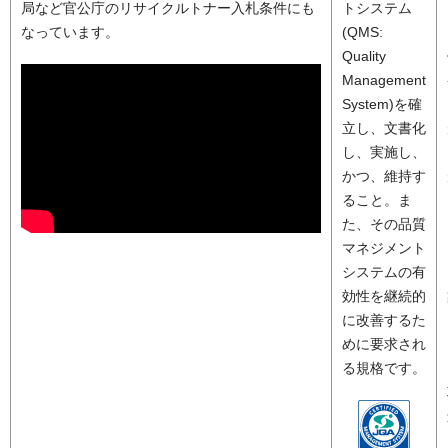
局など官公庁のリサイクルトナー入札条件にも
トシステム
なっています。
(QMS:
Quality
Management
System)を確
立し、文書化
し、実施し、
かつ、維持す
ること。ま
た、その品質
マネジメント
システムの有
効性を継続的
に改善するた
めに要求され
る規格です。