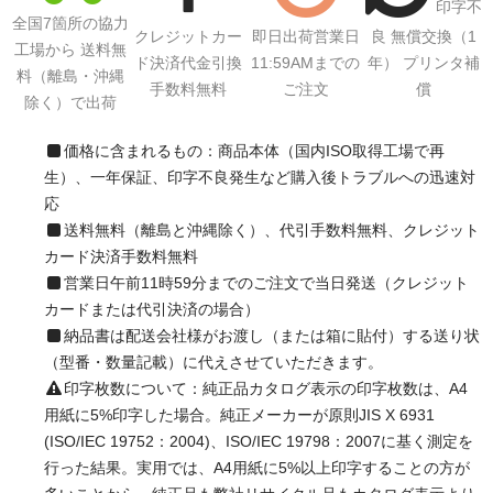
印字不
全国7箇所の協力
クレジットカー
即日出荷営業日
良 無償交換（1
工場から 送料無
ド決済代金引換
11:59AMまでの
年） プリンタ補
料（離島・沖縄
手数料無料
ご注文
償
除く）で出荷
価格に含まれるもの：商品本体（国内ISO取得工場で再
生）、一年保証、印字不良発生など購入後トラブルへの迅速対
応
送料無料（離島と沖縄除く）、代引手数料無料、クレジット
カード決済手数料無料
営業日午前11時59分までのご注文で当日発送（クレジット
カードまたは代引決済の場合）
納品書は配送会社様がお渡し（または箱に貼付）する送り状
（型番・数量記載）に代えさせていただきます。
印字枚数について：純正品カタログ表示の印字枚数は、A4
用紙に5%印字した場合。純正メーカーが原則JIS X 6931
(ISO/IEC 19752：2004)、ISO/IEC 19798：2007に基く測定を
行った結果。実用では、A4用紙に5%以上印字することの方が