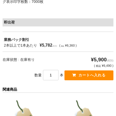
グ表示印字枚数：7000枚
もっと安い販売店があります。何が違うのですか？
リサイクルトナーで経費削減
即出荷
リサイクルトナーの評価
業務パック割引
リサイクルトナーの選び方
¥5,782
2本以上で1本あたり
(
¥6,360 )
(税別)
税込
リサイクルトナーを使える会社、使えない会社
¥5,900
在庫状態 : 在庫有り
(税別)
全国発送・送料無料
(
¥6,490 )
税込
印字枚数について
数量
本
対応プリンターメーカー
関連商品
見積書発行依頼
なぜ業務用を選ぶべき？