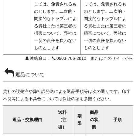
しては、免責されるも
しては、免責されるも
のとします。二次的・
のとします。二次的・
間接的なトラブルによ
間接的なトラブルによ
る貴社または第三者の
る貴社または第三者の
損害について、弊社は
損害について、弊社は
一切の責任を負わない
一切の責任を負わない
ものとします
ものとします
連絡窓口：
0503-786-2810 またはこのサイトから
返品について
貴社の誤発注や弊社誤発送による返品手順等は次の通りです。印字
不良等による不具合については保証の項を参照ください。
送料
商品
期
返品・交換理由
（往
の状
手順
限
復）
態