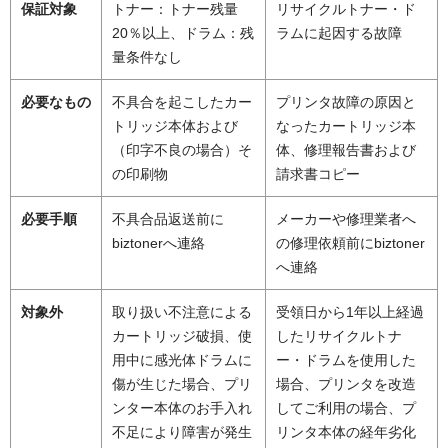
保証対象
トナー：トナー残量
リサイクルトナー・ド
20％以上、ドラム：残
ラムに起因する故障
量条件なし
必要なもの
不具合を起こしたカー
プリンタ故障の原因と
トリッジ本体および
なったカートリッジ本
（印字不良の場合）そ
体、修理報告書および
の印刷物
請求書コピー
必要手順
不具合品返送前に
メーカーや修理業者へ
biztonerへ連絡
の修理依頼前にbiztoner
へ連絡
対象外
取り扱い不注意による
受領日から1年以上経過
カートリッジ破損、使
したリサイクルトナ
用中に感光体ドラムに
ー・ドラムを使用した
傷が生じた場合、プリ
場合、プリンタを改造
ンター本体のお手入れ
してご利用の場合、プ
不足により障害が発生
リンタ本体の経年劣化