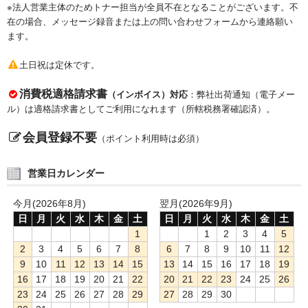
※法人営業主体のためトナー担当が全員不在となることがございます。不
在の場合、メッセージ録音または上の問い合わせフォームから連絡願い
ます。
土日祝は定休です。
消費税適格請求書
（インボイス）対応
：弊社出荷通知（電子メー
ル）は適格請求書としてご利用になれます（所轄税務署確認済）。
会員登録不要
（ポイント利用時は必須）
営業日カレンダー
今月(2026年8月)
翌月(2026年9月)
日
月
火
水
木
金
土
日
月
火
水
木
金
土
1
1
2
3
4
5
2
3
4
5
6
7
8
6
7
8
9
10
11
12
9
10
11
12
13
14
15
13
14
15
16
17
18
19
16
17
18
19
20
21
22
20
21
22
23
24
25
26
23
24
25
26
27
28
29
27
28
29
30