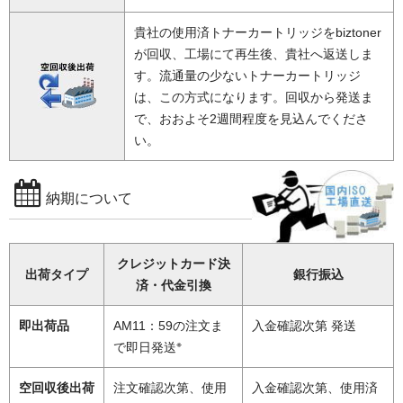
貴社の使用済トナーカートリッジをbiztoner
が回収、工場にて再生後、貴社へ返送しま
す。流通量の少ないトナーカートリッジ
は、この方式になります。回収から発送ま
で、おおよそ2週間程度を見込んでくださ
い。
納期について
クレジットカード決
出荷タイプ
銀行振込
済・代金引換
即出荷品
AM11：59の注文ま
入金確認次第 発送
※
で即日発送
空回収後出荷
注文確認次第、使用
入金確認次第、使用済