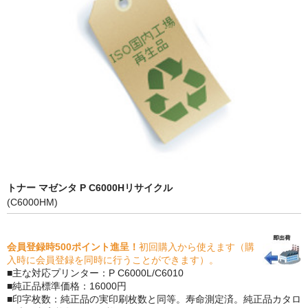
PrivacyPolicy
特定商取引法に基づく表示
よくある質問
保証受付中
トナー・ドラム交換・修理
プリンタ補償
トナー マゼンタ P C6000Hリサイクル
貴社都合返品
(C6000HM)
動画で分かる
会員登録時500ポイント進呈！
初回購入から使えます（購
購入ガイド
入時に会員登録を同時に行うことができます）。
■主な対応プリンター：P C6000L/C6010
トナーの種類と比較
■純正品標準価格：16000円
■印字枚数：純正品の実印刷枚数と同等。寿命測定済。純正品カタロ
トナー再生の流れ