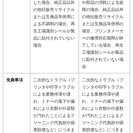
した場合、純正品以外
や部品の消耗による故
の他社販売リサイクル
障の場合、純正品以外
または互換品等併用に
の他社販売リサイクル
よる不調和の場合、再
または互換品等併用の
生工場識別シールが製
場合、プリンタメーカ
品に貼付されていない
ーの修理対応期間が終
場合
了している場合、再生
工場識別シールが製品
に貼付されていない場
合
免責事項
二次的なトラブル（プ
二次的なトラブル（プ
リンタや印字トラブル
リンタや印字トラブル
による業務停滞や遅
による業務停滞や遅
れ、トナーの落下や漏
れ、トナーの落下や漏
れにより衣類や什器類
れにより衣類や什器類
が汚れたことによるク
が汚れたことによるク
リーニング代負担や損
リーニング代負担や損
害賠償など）につきま
害賠償など）につきま