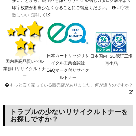
多いことから、純正品も弊社リサイクル品もカタログ表示より
印字枚数が相当少なくなることにご留意ください。
印字枚
数について詳しく
日本カートリッジリサ
日本国内 ISO認証工場
国内最高品質レベル
イクル工業会認証
再生品
業務用リサイクルトナ
E&Qマーク付リサイク
ー
ルトナー
もっと安く売っている販売店がありました。何が違うのですか？
トラブルの少ないリサイクルトナーを
お探しですか？