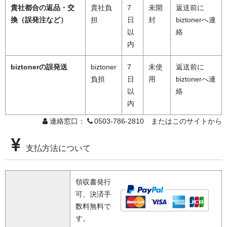
貴社都合の返品・交
貴社負
7
未開
返送前に
換（誤発注など）
担
日
封
biztonerへ連
以
絡
内
biztonerの誤発送
biztoner
7
未使
返送前に
負担
日
用
biztonerへ連
以
絡
内
連絡窓口：
0503-786-2810 またはこのサイトから
支払方法について
領収書発行
可、決済手
数料無料で
す。