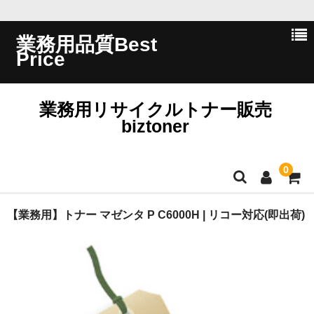
業務用品質Best
Price
業務用リサイクルトナー販売
biztoner
0
ホーム
【業務用】トナー マゼンタ P C6000H | リコー対応(即出荷)
会員ログイン
会社概要
問い合わせ