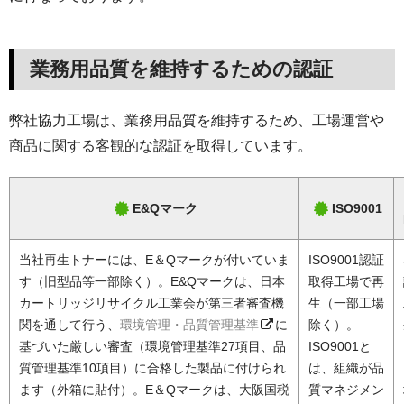
業務用品質を維持するための認証
弊社協力工場は、業務用品質を維持するため、工場運営や
商品に関する客観的な認証を取得しています。
E&Qマーク
ISO9001
当社再生トナーには、E＆Qマークが付いていま
ISO9001認証
す（旧型品等一部除く）。E&Qマークは、日本
取得工場で再
カートリッジリサイクル工業会が第三者審査機
生（一部工場
関を通して行う、
環境管理・品質管理基準
に
除く）。
基づいた厳しい審査（環境管理基準27項目、品
ISO9001と
質管理基準10項目）に合格した製品に付けられ
は、組織が品
ます（外箱に貼付）。E＆Qマークは、大阪国税
質マネジメン