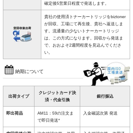
確定後5営業日程度で発送します。
貴社の使用済トナーカートリッジをbiztoner
が回収、工場にて再生後、貴社へ返送しま
す。流通量の少ないトナーカートリッジ
は、この方式になります。回収から発送ま
で、おおよそ2週間程度を見込んでくださ
い。
納期について
クレジットカード決
出荷タイプ
銀行振込
済・代金引換
即出荷品
AM11：59の注文ま
入金確認次第 発送
※
で即日発送