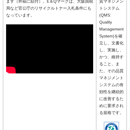
ます（外箱に貼付）。E＆Qマークは、大阪国税
質マネジメン
局など官公庁のリサイクルトナー入札条件にも
トシステム
なっています。
(QMS:
Quality
Management
System)を確
立し、文書化
し、実施し、
かつ、維持す
ること。ま
た、その品質
マネジメント
システムの有
効性を継続的
に改善するた
めに要求され
る規格です。