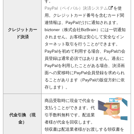
す。
PayPal（ペイパル）決済システム
を使
用。クレジットカード番号を含むカード関
連情報は、PayPalだけに通知されます。
クレジットカー
biztoner（株式会社BizBrain）には一切通知
ド決済
されません。お客様は安心して安全なイン
ターネット取引を行うことができます。
PayPalを初めて利用する場合、PayPalの会
員登録は通常必須ではありません。過去に
PayPalを利用したことがある場合、決済画
面への変移時にPayPal会員登録を求められ
ることがあります（PayPalの販促方針に依
存します）。
商品受取時に現金で代金を
支払うことができます。代
代金引換 （現
引手数料無料です。配送業
金）
者様が代金を回収します。
領収書は配送業者様がお渡しする領収書を