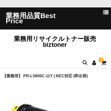
業務用品質Best
Price
業務用リサイクルトナー販売
biztoner
0
ホーム
【業務用】 PR-L5800C-11Y | NEC対応 (即出荷)
会員ログイン
会社概要
問い合わせ