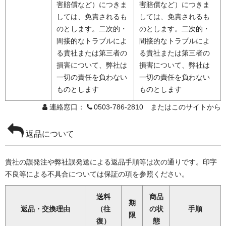
害賠償など）につきま
害賠償など）につきま
しては、免責されるも
しては、免責されるも
のとします。二次的・
のとします。二次的・
間接的なトラブルによ
間接的なトラブルによ
る貴社または第三者の
る貴社または第三者の
損害について、弊社は
損害について、弊社は
一切の責任を負わない
一切の責任を負わない
ものとします
ものとします
連絡窓口：
0503-786-2810 またはこのサイトから
返品について
貴社の誤発注や弊社誤発送による返品手順等は次の通りです。印字
不良等による不具合については保証の項を参照ください。
送料
商品
期
返品・交換理由
（往
の状
手順
限
復）
態