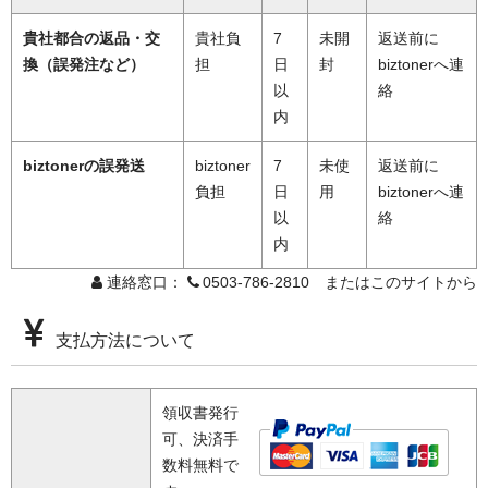
貴社都合の返品・交
貴社負
7
未開
返送前に
換（誤発注など）
担
日
封
biztonerへ連
以
絡
内
biztonerの誤発送
biztoner
7
未使
返送前に
負担
日
用
biztonerへ連
以
絡
内
連絡窓口：
0503-786-2810 またはこのサイトから
支払方法について
領収書発行
可、決済手
数料無料で