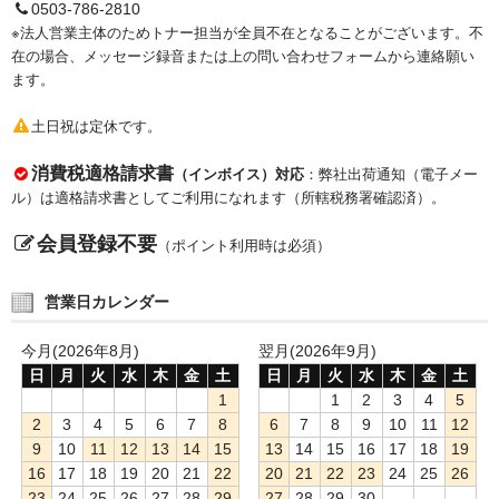
0503-786-2810
※法人営業主体のためトナー担当が全員不在となることがございます。不
在の場合、メッセージ録音または上の問い合わせフォームから連絡願い
ます。
土日祝は定休です。
消費税適格請求書
（インボイス）対応
：弊社出荷通知（電子メー
ル）は適格請求書としてご利用になれます（所轄税務署確認済）。
会員登録不要
（ポイント利用時は必須）
営業日カレンダー
今月(2026年8月)
翌月(2026年9月)
日
月
火
水
木
金
土
日
月
火
水
木
金
土
1
1
2
3
4
5
2
3
4
5
6
7
8
6
7
8
9
10
11
12
9
10
11
12
13
14
15
13
14
15
16
17
18
19
16
17
18
19
20
21
22
20
21
22
23
24
25
26
23
24
25
26
27
28
29
27
28
29
30