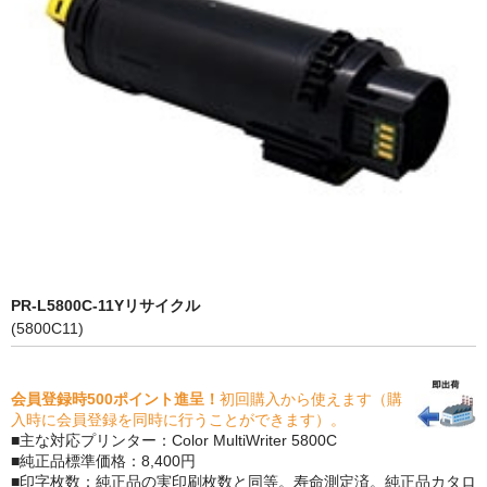
PrivacyPolicy
特定商取引法に基づく表示
よくある質問
保証受付中
トナー・ドラム交換・修理
プリンタ補償
貴社都合返品
PR-L5800C-11Yリサイクル
(5800C11)
動画で分かる
購入ガイド
会員登録時500ポイント進呈！
初回購入から使えます（購
入時に会員登録を同時に行うことができます）。
トナーの種類と比較
■主な対応プリンター：Color MultiWriter 5800C
■純正品標準価格：8,400円
■印字枚数：純正品の実印刷枚数と同等。寿命測定済。純正品カタロ
トナー再生の流れ