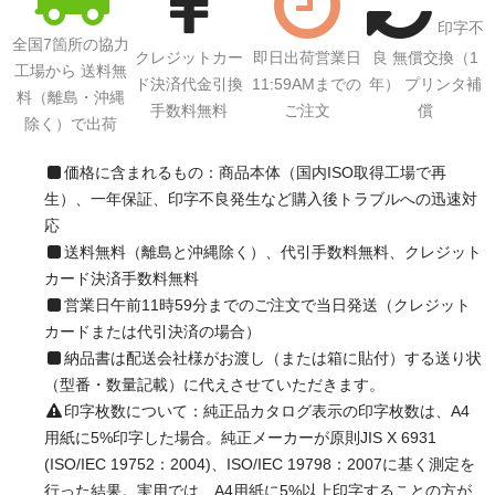
印字不
全国7箇所の協力
クレジットカー
即日出荷営業日
良 無償交換（1
工場から 送料無
ド決済代金引換
11:59AMまでの
年） プリンタ補
料（離島・沖縄
手数料無料
ご注文
償
除く）で出荷
価格に含まれるもの：商品本体（国内ISO取得工場で再
生）、一年保証、印字不良発生など購入後トラブルへの迅速対
応
送料無料（離島と沖縄除く）、代引手数料無料、クレジット
カード決済手数料無料
営業日午前11時59分までのご注文で当日発送（クレジット
カードまたは代引決済の場合）
納品書は配送会社様がお渡し（または箱に貼付）する送り状
（型番・数量記載）に代えさせていただきます。
印字枚数について：純正品カタログ表示の印字枚数は、A4
用紙に5%印字した場合。純正メーカーが原則JIS X 6931
(ISO/IEC 19752：2004)、ISO/IEC 19798：2007に基く測定を
行った結果。実用では、A4用紙に5%以上印字することの方が