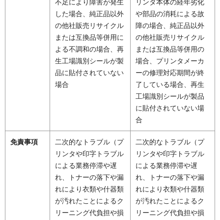
不足により障害が発生
リンタ本体の経年劣化
した場合、純正品以外
や部品の消耗による故
の他社販売リサイクル
障の場合、純正品以外
または互換品等併用に
の他社販売リサイクル
よる不調和の場合、再
または互換品等併用の
生工場識別シールが製
場合、プリンタメーカ
品に貼付されていない
ーの修理対応期間が終
場合
了している場合、再生
工場識別シールが製品
に貼付されていない場
合
免責事項
二次的なトラブル（プ
二次的なトラブル（プ
リンタや印字トラブル
リンタや印字トラブル
による業務停滞や遅
による業務停滞や遅
れ、トナーの落下や漏
れ、トナーの落下や漏
れにより衣類や什器類
れにより衣類や什器類
が汚れたことによるク
が汚れたことによるク
リーニング代負担や損
リーニング代負担や損