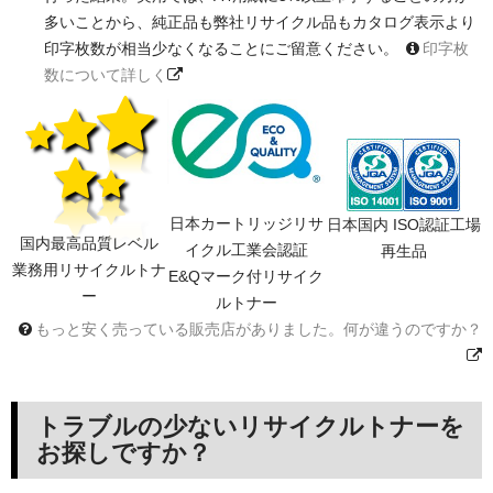
多いことから、純正品も弊社リサイクル品もカタログ表示より
印字枚数が相当少なくなることにご留意ください。
印字枚
数について詳しく
日本カートリッジリサ
日本国内 ISO認証工場
国内最高品質レベル
イクル工業会認証
再生品
業務用リサイクルトナ
E&Qマーク付リサイク
ー
ルトナー
もっと安く売っている販売店がありました。何が違うのですか？
トラブルの少ないリサイクルトナーを
お探しですか？