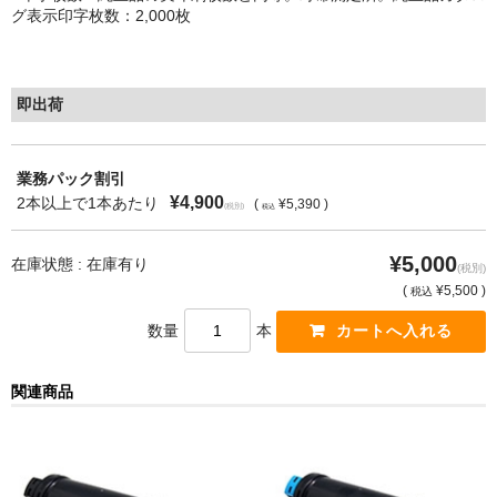
グ表示印字枚数：2,000枚
もっと安い販売店があります。何が違うのですか？
リサイクルトナーで経費削減
即出荷
リサイクルトナーの評価
業務パック割引
リサイクルトナーの選び方
¥4,900
2本以上で1本あたり
(
¥5,390 )
(税別)
税込
リサイクルトナーを使える会社、使えない会社
¥5,000
在庫状態 : 在庫有り
(税別)
全国発送・送料無料
(
¥5,500 )
税込
印字枚数について
数量
本
対応プリンターメーカー
関連商品
見積書発行依頼
なぜ業務用を選ぶべき？