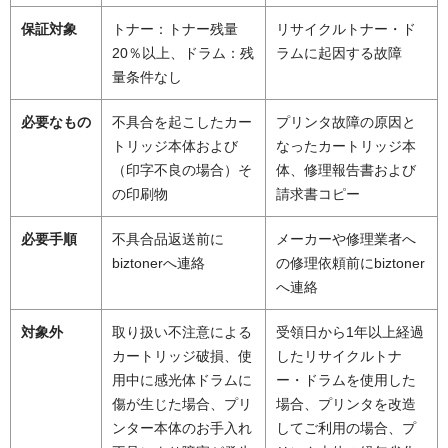
保証対象
トナー：トナー残量
リサイクルトナー・ド
20％以上、ドラム：残
ラムに起因する故障
量条件なし
必要なもの
不具合を起こしたカー
プリンタ故障の原因と
トリッジ本体および
なったカートリッジ本
（印字不良の場合）そ
体、修理報告書および
の印刷物
請求書コピー
必要手順
不具合品返送前に
メーカーや修理業者へ
biztonerへ連絡
の修理依頼前にbiztoner
へ連絡
対象外
取り扱い不注意による
受領日から1年以上経過
カートリッジ破損、使
したリサイクルトナ
用中に感光体ドラムに
ー・ドラムを使用した
傷が生じた場合、プリ
場合、プリンタを改造
ンター本体のお手入れ
してご利用の場合、プ