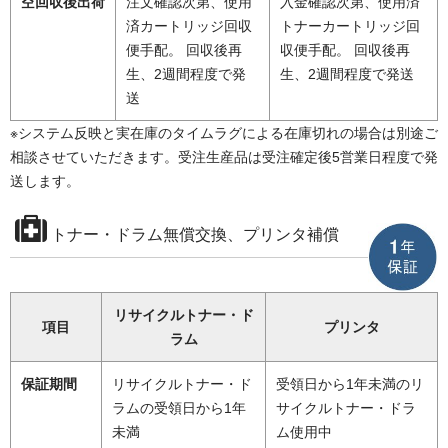
空回収後出荷
注文確認次第、使用
入金確認次第、使用済
済カートリッジ回収
トナーカートリッジ回
便手配。 回収後再
収便手配。 回収後再
生、2週間程度で発
生、2週間程度で発送
送
※システム反映と実在庫のタイムラグによる在庫切れの場合は別途ご
相談させていただきます。受注生産品は受注確定後5営業日程度で発
送します。
トナー・ドラム無償交換、プリンタ補償
リサイクルトナー・ド
項目
プリンタ
ラム
保証期間
リサイクルトナー・ド
受領日から1年未満のリ
ラムの受領日から1年
サイクルトナー・ドラ
未満
ム使用中