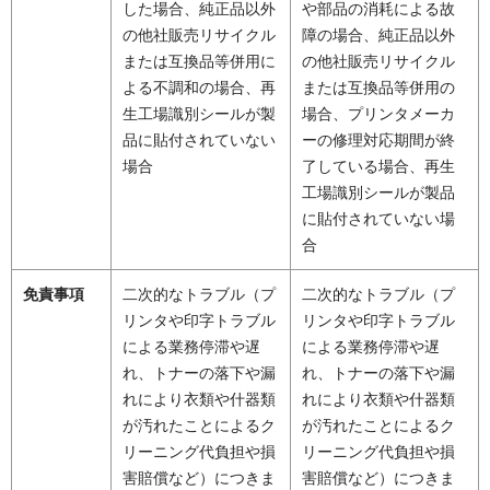
した場合、純正品以外
や部品の消耗による故
の他社販売リサイクル
障の場合、純正品以外
または互換品等併用に
の他社販売リサイクル
よる不調和の場合、再
または互換品等併用の
生工場識別シールが製
場合、プリンタメーカ
品に貼付されていない
ーの修理対応期間が終
場合
了している場合、再生
工場識別シールが製品
に貼付されていない場
合
免責事項
二次的なトラブル（プ
二次的なトラブル（プ
リンタや印字トラブル
リンタや印字トラブル
による業務停滞や遅
による業務停滞や遅
れ、トナーの落下や漏
れ、トナーの落下や漏
れにより衣類や什器類
れにより衣類や什器類
が汚れたことによるク
が汚れたことによるク
リーニング代負担や損
リーニング代負担や損
害賠償など）につきま
害賠償など）につきま