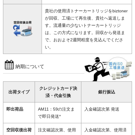
貴社の使用済トナーカートリッジをbiztoner
が回収、工場にて再生後、貴社へ返送しま
す。流通量の少ないトナーカートリッジ
は、この方式になります。回収から発送ま
で、おおよそ2週間程度を見込んでくださ
い。
納期について
クレジットカード決
出荷タイプ
銀行振込
済・代金引換
即出荷品
AM11：59の注文ま
入金確認次第 発送
※
で即日発送
空回収後出荷
注文確認次第、使用
入金確認次第、使用済