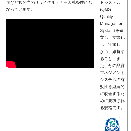
局など官公庁のリサイクルトナー入札条件にも
トシステム
なっています。
(QMS:
Quality
Management
System)を確
立し、文書化
し、実施し、
かつ、維持す
ること。ま
た、その品質
マネジメント
システムの有
効性を継続的
に改善するた
めに要求され
る規格です。