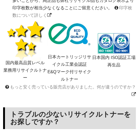
多いことから、純正品も弊社リサイクル品もカタログ表示より
印字枚数が相当少なくなることにご留意ください。
印字枚
数について詳しく
日本カートリッジリサ
日本国内 ISO認証工場
国内最高品質レベル
イクル工業会認証
再生品
業務用リサイクルトナ
E&Qマーク付リサイク
ー
ルトナー
もっと安く売っている販売店がありました。何が違うのですか？
トラブルの少ないリサイクルトナーを
お探しですか？