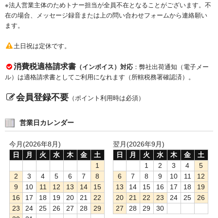
※法人営業主体のためトナー担当が全員不在となることがございます。不
在の場合、メッセージ録音または上の問い合わせフォームから連絡願い
ます。
土日祝は定休です。
消費税適格請求書
（インボイス）対応
：弊社出荷通知（電子メー
ル）は適格請求書としてご利用になれます（所轄税務署確認済）。
会員登録不要
（ポイント利用時は必須）
営業日カレンダー
今月(2026年8月)
翌月(2026年9月)
日
月
火
水
木
金
土
日
月
火
水
木
金
土
1
1
2
3
4
5
2
3
4
5
6
7
8
6
7
8
9
10
11
12
9
10
11
12
13
14
15
13
14
15
16
17
18
19
16
17
18
19
20
21
22
20
21
22
23
24
25
26
23
24
25
26
27
28
29
27
28
29
30