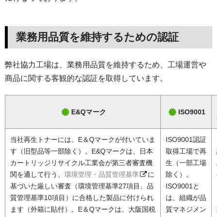
業務用品質を維持するための認証
弊社協力工場は、業務用品質を維持するため、工場運営や
商品に関する客観的な認証を取得しています。
E&Qマーク
ISO9001
当社再生トナーには、E＆Qマークが付いていま
ISO9001認証
す（旧型品等一部除く）。E&Qマークは、日本
取得工場で再
カートリッジリサイクル工業会が第三者審査機
生（一部工場
関を通して行う、
環境管理・品質管理基準
に
除く）。
基づいた厳しい審査（環境管理基準27項目、品
ISO9001と
質管理基準10項目）に合格した製品に付けられ
は、組織が品
ます（外箱に貼付）。E＆Qマークは、大阪国税
質マネジメン