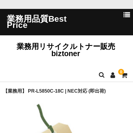
業務用品質Best
Price
業務用リサイクルトナー販売
biztoner
0
ホーム
【業務用】 PR-L5850C-18C | NEC対応 (即出荷)
会員ログイン
会社概要
問い合わせ