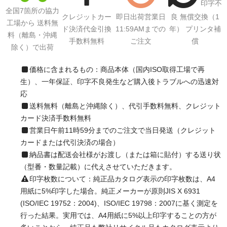
印字不
全国7箇所の協力
クレジットカー
即日出荷営業日
良 無償交換（1
工場から 送料無
ド決済代金引換
11:59AMまでの
年） プリンタ補
料（離島・沖縄
手数料無料
ご注文
償
除く）で出荷
価格に含まれるもの：商品本体（国内ISO取得工場で再
生）、一年保証、印字不良発生など購入後トラブルへの迅速対
応
送料無料（離島と沖縄除く）、代引手数料無料、クレジット
カード決済手数料無料
営業日午前11時59分までのご注文で当日発送（クレジット
カードまたは代引決済の場合）
納品書は配送会社様がお渡し（または箱に貼付）する送り状
（型番・数量記載）に代えさせていただきます。
印字枚数について：純正品カタログ表示の印字枚数は、A4
用紙に5%印字した場合。純正メーカーが原則JIS X 6931
(ISO/IEC 19752：2004)、ISO/IEC 19798：2007に基く測定を
行った結果。実用では、A4用紙に5%以上印字することの方が