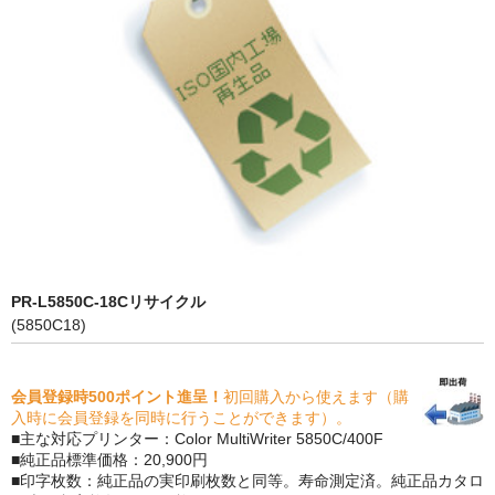
PrivacyPolicy
特定商取引法に基づく表示
よくある質問
保証受付中
トナー・ドラム交換・修理
プリンタ補償
PR-L5850C-18Cリサイクル
貴社都合返品
(5850C18)
動画で分かる
会員登録時500ポイント進呈！
初回購入から使えます（購
購入ガイド
入時に会員登録を同時に行うことができます）。
■主な対応プリンター：Color MultiWriter 5850C/400F
トナーの種類と比較
■純正品標準価格：20,900円
■印字枚数：純正品の実印刷枚数と同等。寿命測定済。純正品カタロ
トナー再生の流れ