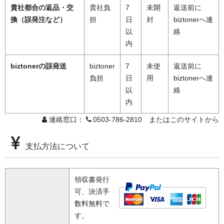
貴社都合の返品・交
貴社負
7
未開
返送前に
換（誤発注など）
担
日
封
biztonerへ連
以
絡
内
biztonerの誤発送
biztoner
7
未使
返送前に
負担
日
用
biztonerへ連
以
絡
内
連絡窓口：
0503-786-2810 またはこのサイトから
支払方法について
領収書発行
可、決済手
数料無料で
す。