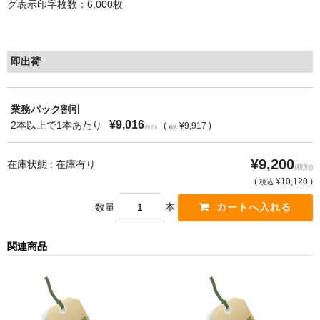
グ表示印字枚数：6,000枚
もっと安い販売店があります。何が違うのですか？
リサイクルトナーで経費削減
即出荷
リサイクルトナーの評価
業務パック割引
リサイクルトナーの選び方
¥9,016
2本以上で1本あたり
(
¥9,917 )
(税別)
税込
リサイクルトナーを使える会社、使えない会社
¥9,200
在庫状態 : 在庫有り
(税別)
全国発送・送料無料
(
¥10,120 )
税込
印字枚数について
数量
本
対応プリンターメーカー
関連商品
見積書発行依頼
なぜ業務用を選ぶべき？