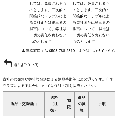
しては、免責されるも
しては、免責されるも
のとします。二次的・
のとします。二次的・
間接的なトラブルによ
間接的なトラブルによ
る貴社または第三者の
る貴社または第三者の
損害について、弊社は
損害について、弊社は
一切の責任を負わない
一切の責任を負わない
ものとします
ものとします
連絡窓口：
0503-786-2810 またはこのサイトから
返品について
貴社の誤発注や弊社誤発送による返品手順等は次の通りです。印字
不良等による不具合については保証の項を参照ください。
送料
商品
期
返品・交換理由
（往
の状
手順
限
復）
態