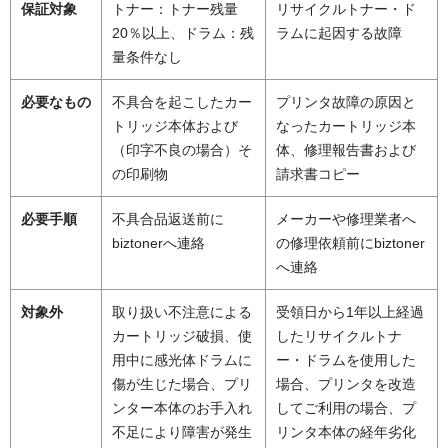
保証対象
トナー：トナー残量
リサイクルトナー・ド
20％以上、ドラム：残
ラムに起因する故障
量条件なし
必要なもの
不具合を起こしたカー
プリンタ故障の原因と
トリッジ本体および
なったカートリッジ本
（印字不良の場合）そ
体、修理報告書および
の印刷物
請求書コピー
必要手順
不具合品返送前に
メーカーや修理業者へ
biztonerへ連絡
の修理依頼前にbiztoner
へ連絡
対象外
取り扱い不注意による
受領日から1年以上経過
カートリッジ破損、使
したリサイクルトナ
用中に感光体ドラムに
ー・ドラムを使用した
傷が生じた場合、プリ
場合、プリンタを改造
ンター本体のお手入れ
してご利用の場合、プ
不足により障害が発生
リンタ本体の経年劣化