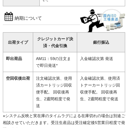
納期について
クレジットカード決
出荷タイプ
銀行振込
済・代金引換
即出荷品
AM11：59の注文ま
入金確認次第 発送
※
で即日発送
空回収後出荷
注文確認次第、使用
入金確認次第、使用済
済カートリッジ回収
トナーカートリッジ回
便手配。 回収後再
収便手配。 回収後再
生、2週間程度で発
生、2週間程度で発送
送
※システム反映と実在庫のタイムラグによる在庫切れの場合は別途ご
相談させていただきます。受注生産品は受注確定後5営業日程度で発