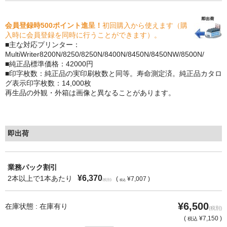
もっと安い販売店があります。何が違うのですか？
会員登録時500ポイント進呈！
初回購入から使えます（購
入時に会員登録を同時に行うことができます）。
リサイクルトナーで経費削減
■主な対応プリンター：
MultiWriter8200N/8250/8250N/8400N/8450N/8450NW/8500N/
リサイクルトナーの評価
■純正品標準価格：42000円
■印字枚数：純正品の実印刷枚数と同等。寿命測定済。純正品カタロ
グ表示印字枚数：14,000枚
リサイクルトナーの選び方
再生品の外観・外箱は画像と異なることがあります。
リサイクルトナーを使える会社、使えない会社
全国発送・送料無料
即出荷
印字枚数について
業務パック割引
対応プリンターメーカー
¥6,370
2本以上で1本あたり
(
¥7,007 )
(税別)
税込
見積書発行依頼
¥6,500
在庫状態 : 在庫有り
(税別)
なぜ業務用を選ぶべき？
(
¥7,150 )
税込