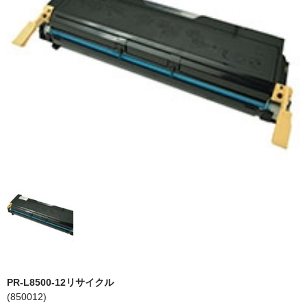
PrivacyPolicy
特定商取引法に基づく表示
よくある質問
保証受付中
トナー・ドラム交換・修理
プリンタ補償
貴社都合返品
動画で分かる
購入ガイド
トナーの種類と比較
PR-L8500-12リサイクル
(850012)
トナー再生の流れ