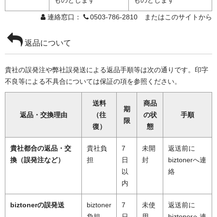
ものとします
ものとします
連絡窓口：
0503-786-2810 またはこのサイトから
返品について
貴社の誤発注や弊社誤発送による返品手順等は次の通りです。印字
不良等による不具合については保証の項を参照ください。
送料
商品
期
返品・交換理由
（往
の状
手順
限
復）
態
貴社都合の返品・交
貴社負
7
未開
返送前に
換（誤発注など）
担
日
封
biztonerへ連
以
絡
内
biztonerの誤発送
biztoner
7
未使
返送前に
負担
日
用
biztonerへ連