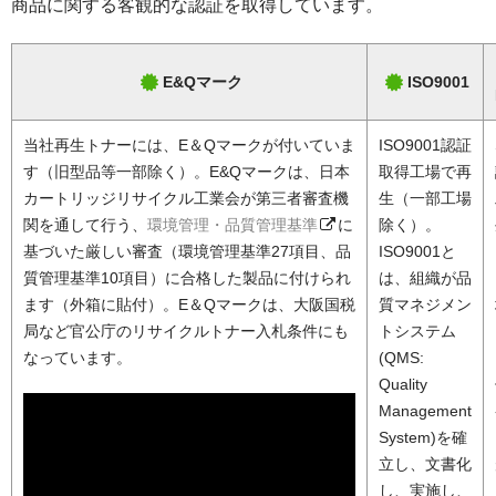
商品に関する客観的な認証を取得しています。
E&Qマーク
ISO9001
当社再生トナーには、E＆Qマークが付いていま
ISO9001認証
す（旧型品等一部除く）。E&Qマークは、日本
取得工場で再
カートリッジリサイクル工業会が第三者審査機
生（一部工場
関を通して行う、
環境管理・品質管理基準
に
除く）。
基づいた厳しい審査（環境管理基準27項目、品
ISO9001と
質管理基準10項目）に合格した製品に付けられ
は、組織が品
ます（外箱に貼付）。E＆Qマークは、大阪国税
質マネジメン
局など官公庁のリサイクルトナー入札条件にも
トシステム
なっています。
(QMS:
Quality
Management
System)を確
立し、文書化
し、実施し、