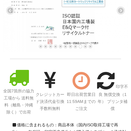
印字不
全国7箇所の協力
クレジットカー
即日出荷営業日
良 無償交換（1
工場から 送料無
ド決済代金引換
11:59AMまでの
年） プリンタ補
料（離島・沖縄
手数料無料
ご注文
償
除く）で出荷
価格に含まれるもの：商品本体（国内ISO取得工場で再