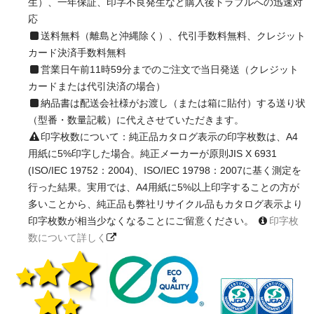
生）、一年保証、印字不良発生など購入後トラブルへの迅速対
応
送料無料（離島と沖縄除く）、代引手数料無料、クレジット
カード決済手数料無料
営業日午前11時59分までのご注文で当日発送（クレジット
カードまたは代引決済の場合）
納品書は配送会社様がお渡し（または箱に貼付）する送り状
（型番・数量記載）に代えさせていただきます。
印字枚数について：純正品カタログ表示の印字枚数は、A4
用紙に5%印字した場合。純正メーカーが原則JIS X 6931
(ISO/IEC 19752：2004)、ISO/IEC 19798：2007に基く測定を
行った結果。実用では、A4用紙に5%以上印字することの方が
多いことから、純正品も弊社リサイクル品もカタログ表示より
印字枚数が相当少なくなることにご留意ください。
印字枚
数について詳しく