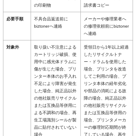
の印刷物
請求書コピー
必要手順
不具合品返送前に
メーカーや修理業者へ
biztonerへ連絡
の修理依頼前にbiztoner
へ連絡
対象外
取り扱い不注意による
受領日から1年以上経過
カートリッジ破損、使
したリサイクルトナ
用中に感光体ドラムに
ー・ドラムを使用した
傷が生じた場合、プリ
場合、プリンタを改造
ンター本体のお手入れ
してご利用の場合、プ
不足により障害が発生
リンタ本体の経年劣化
した場合、純正品以外
や部品の消耗による故
の他社販売リサイクル
障の場合、純正品以外
または互換品等併用に
の他社販売リサイクル
よる不調和の場合、再
または互換品等併用の
生工場識別シールが製
場合、プリンタメーカ
品に貼付されていない
ーの修理対応期間が終
場合
了している場合、再生