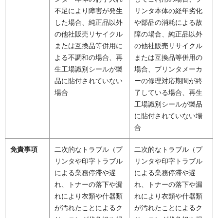
不足により障害が発生
リンタ本体の経年劣化
した場合、純正品以外
や部品の消耗による故
の他社販売リサイクル
障の場合、純正品以外
または互換品等併用に
の他社販売リサイクル
よる不調和の場合、再
または互換品等併用の
生工場識別シールが製
場合、プリンタメーカ
品に貼付されていない
ーの修理対応期間が終
場合
了している場合、再生
工場識別シールが製品
に貼付されていない場
合
免責事項
二次的なトラブル（プ
二次的なトラブル（プ
リンタや印字トラブル
リンタや印字トラブル
による業務停滞や遅
による業務停滞や遅
れ、トナーの落下や漏
れ、トナーの落下や漏
れにより衣類や什器類
れにより衣類や什器類
が汚れたことによるク
が汚れたことによるク