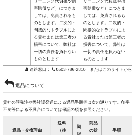
リーニング代負担や損
リーニング代負担や損
害賠償など）につきま
害賠償など）につきま
しては、免責されるも
しては、免責されるも
のとします。二次的・
のとします。二次的・
間接的なトラブルによ
間接的なトラブルによ
る貴社または第三者の
る貴社または第三者の
損害について、弊社は
損害について、弊社は
一切の責任を負わない
一切の責任を負わない
ものとします
ものとします
連絡窓口：
0503-786-2810 またはこのサイトから
返品について
貴社の誤発注や弊社誤発送による返品手順等は次の通りです。印字
不良等による不具合については保証の項を参照ください。
送料
商品
期
返品・交換理由
（往
の状
手順
限