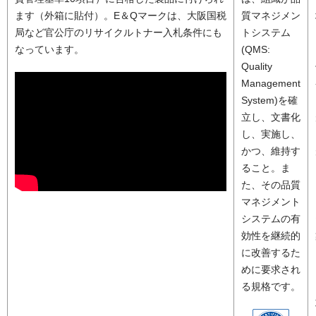
ます（外箱に貼付）。E＆Qマークは、大阪国税
質マネジメン
局など官公庁のリサイクルトナー入札条件にも
トシステム
なっています。
(QMS:
Quality
Management
System)を確
立し、文書化
し、実施し、
かつ、維持す
ること。ま
た、その品質
マネジメント
システムの有
効性を継続的
に改善するた
めに要求され
る規格です。