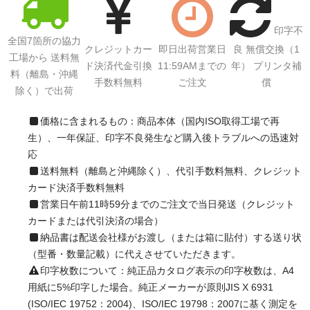
印字不
全国7箇所の協力
クレジットカー
即日出荷営業日
良 無償交換（1
工場から 送料無
ド決済代金引換
11:59AMまでの
年） プリンタ補
料（離島・沖縄
手数料無料
ご注文
償
除く）で出荷
価格に含まれるもの：商品本体（国内ISO取得工場で再
生）、一年保証、印字不良発生など購入後トラブルへの迅速対
応
送料無料（離島と沖縄除く）、代引手数料無料、クレジット
カード決済手数料無料
営業日午前11時59分までのご注文で当日発送（クレジット
カードまたは代引決済の場合）
納品書は配送会社様がお渡し（または箱に貼付）する送り状
（型番・数量記載）に代えさせていただきます。
印字枚数について：純正品カタログ表示の印字枚数は、A4
用紙に5%印字した場合。純正メーカーが原則JIS X 6931
(ISO/IEC 19752：2004)、ISO/IEC 19798：2007に基く測定を