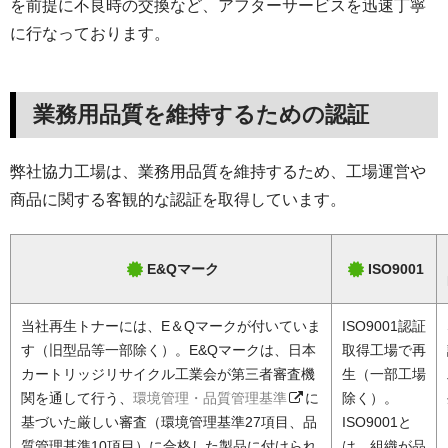
を前提に不良時の交換など、アフターサービスを迅速丁寧
に行なっております。
業務用品質を維持するための認証
弊社協力工場は、業務用品質を維持するため、工場運営や
商品に関する客観的な認証を取得しています。
E&Qマーク
ISO9001
当社再生トナーには、E＆Qマークが付いていま
ISO9001認証
す（旧型品等一部除く）。E&Qマークは、日本
取得工場で再
カートリッジリサイクル工業会が第三者審査機
生（一部工場
関を通して行う、
環境管理・品質管理基準
に
除く）。
基づいた厳しい審査（環境管理基準27項目、品
ISO9001と
質管理基準10項目）に合格した製品に付けられ
は、組織が品