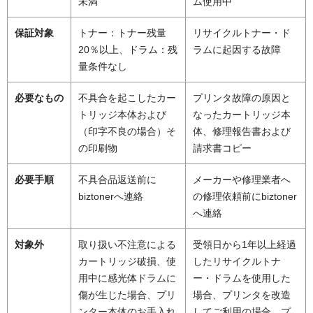
未満
ム使用中
保証対象
トナー：トナー残量
リサイクルトナー・ド
20％以上、ドラム：残
ラムに起因する故障
量条件なし
必要なもの
不具合を起こしたカー
プリンタ故障の原因と
トリッジ本体および
なったカートリッジ本
（印字不良の場合）そ
体、修理報告書および
の印刷物
請求書コピー
必要手順
不具合品返送前に
メーカーや修理業者へ
biztonerへ連絡
の修理依頼前にbiztoner
へ連絡
対象外
取り扱い不注意による
受領日から1年以上経過
カートリッジ破損、使
したリサイクルトナ
用中に感光体ドラムに
ー・ドラムを使用した
傷が生じた場合、プリ
場合、プリンタを改造
ンター本体のお手入れ
してご利用の場合、プ