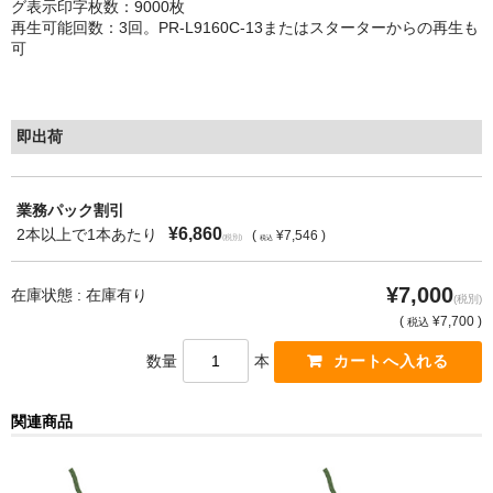
グ表示印字枚数：9000枚
再生可能回数：3回。PR-L9160C-13またはスターターからの再生も
もっと安い販売店があります。何が違うのですか？
可
リサイクルトナーで経費削減
リサイクルトナーの評価
即出荷
リサイクルトナーの選び方
業務パック割引
リサイクルトナーを使える会社、使えない会社
¥6,860
2本以上で1本あたり
(
¥7,546 )
(税別)
税込
全国発送・送料無料
¥7,000
在庫状態 : 在庫有り
(税別)
印字枚数について
(
¥7,700 )
税込
数量
本
対応プリンターメーカー
見積書発行依頼
関連商品
なぜ業務用を選ぶべき？