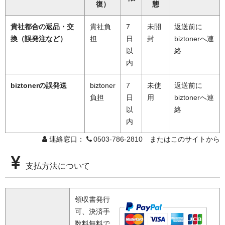
復）
態
貴社都合の返品・交
貴社負
7
未開
返送前に
換（誤発注など）
担
日
封
biztonerへ連
以
絡
内
biztonerの誤発送
biztoner
7
未使
返送前に
負担
日
用
biztonerへ連
以
絡
内
連絡窓口：
0503-786-2810 またはこのサイトから
支払方法について
領収書発行
可、決済手
数料無料で