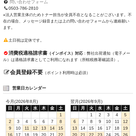
問い合わせフォーム
0503-786-2810
※法人営業主体のためトナー担当が全員不在となることがございます。不
在の場合、メッセージ録音または上の問い合わせフォームから連絡願い
ます。
土日祝は定休です。
消費税適格請求書
（インボイス）対応
：弊社出荷通知（電子メー
ル）は適格請求書としてご利用になれます（所轄税務署確認済）。
会員登録不要
（ポイント利用時は必須）
営業日カレンダー
今月(2026年8月)
翌月(2026年9月)
日
月
火
水
木
金
土
日
月
火
水
木
金
土
1
1
2
3
4
5
2
3
4
5
6
7
8
6
7
8
9
10
11
12
9
10
11
12
13
14
15
13
14
15
16
17
18
19
16
17
18
19
20
21
22
20
21
22
23
24
25
26