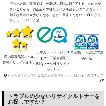
行った結果。実用では、A4用紙に5%以上印字することの方が
多いことから、純正品も弊社リサイクル品もカタログ表示より
印字枚数が相当少なくなることにご留意ください。
印字枚
数について詳しく
日本カートリッジリサ
日本国内 ISO認証工場
国内最高品質レベル
イクル工業会認証
再生品
業務用リサイクルトナ
E&Qマーク付リサイク
ー
ルトナー
もっと安く売っている販売店がありました。何が違うのですか？
トラブルの少ないリサイクルトナーを
お探しですか？