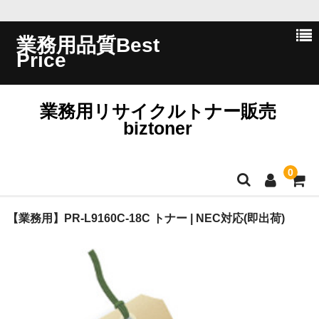
業務用品質Best
Price
業務用リサイクルトナー販売
biztoner
0
ホーム
【業務用】PR-L9160C-18C トナー | NEC対応(即出荷)
会員ログイン
会社概要
問い合わせ