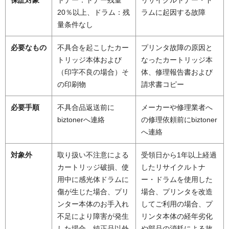
保証対象
トナー：トナー残量
リサイクルトナー・ド
20％以上、ドラム：残
ラムに起因する故障
量条件なし
必要なもの
不具合を起こしたカー
プリンタ故障の原因と
トリッジ本体および
なったカートリッジ本
（印字不良の場合）そ
体、修理報告書および
の印刷物
請求書コピー
必要手順
不具合品返送前に
メーカーや修理業者へ
biztonerへ連絡
の修理依頼前にbiztoner
へ連絡
対象外
取り扱い不注意による
受領日から1年以上経過
カートリッジ破損、使
したリサイクルトナ
用中に感光体ドラムに
ー・ドラムを使用した
傷が生じた場合、プリ
場合、プリンタを改造
ンター本体のお手入れ
してご利用の場合、プ
不足により障害が発生
リンタ本体の経年劣化
した場合、純正品以外
や部品の消耗による故