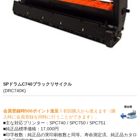
PrivacyPolicy
特定商取引法に基づく表示
よくある質問
保証受付中
トナー・ドラム交換・修理
プリンタ補償
SPドラムC740ブラックリサイクル
貴社都合返品
(DRC740K)
動画で分かる
会員登録時500ポイント進呈！
初回購入から使えます（購
購入ガイド
入時に会員登録を同時に行うことができます）。
■主な対応プリンター：SPC740 / SPC750 / SPC751
トナーの種類と比較
■純正品標準価格：17,000円
■印字枚数：純正品の実印刷枚数と同等。寿命測定済。純正品カタロ
トナー再生の流れ