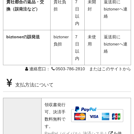
貴社都合の返品・交
貴社負
7
未開
返送前に
換（誤発注など）
担
日
封
biztonerへ連
以
絡
内
biztonerの誤発送
biztoner
7
未使
返送前に
負担
日
用
biztonerへ連
以
絡
内
連絡窓口：
0503-786-2810 またはこのサイトから
支払方法について
領収書発行
可、決済手
数料無料で
す。
PayPal（ペイパル）決済システム
を使