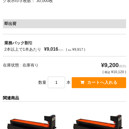
グ表示印字枚数： 30,000枚
もっと安い販売店があります。何が違うのですか？
リサイクルトナーで経費削減
即出荷
リサイクルトナーの評価
業務パック割引
リサイクルトナーの選び方
¥9,016
2本以上で1本あたり
(
¥9,917 )
(税別)
税込
リサイクルトナーを使える会社、使えない会社
¥9,200
在庫状態 : 在庫有り
(税別)
全国発送・送料無料
(
¥10,120 )
税込
数量
本
印字枚数について
対応プリンターメーカー
関連商品
見積書発行依頼
なぜ業務用を選ぶべき？