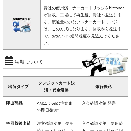
貴社の使用済トナーカートリッジをbiztoner
が回収、工場にて再生後、貴社へ返送しま
す。流通量の少ないトナーカートリッジ
は、この方式になります。回収から発送ま
で、おおよそ2週間程度を見込んでくださ
い。
納期について
クレジットカード決
出荷タイプ
銀行振込
済・代金引換
即出荷品
AM11：59の注文ま
入金確認次第 発送
※
で即日発送
空回収後出荷
注文確認次第、使用
入金確認次第、使用済
済カートリッジ回収
トナーカートリッジ回