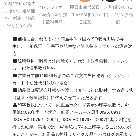
全国7箇所の協力
クレジットカー
即日出荷営業日
良 無償交換（1
工場から 送料無
ド決済代金引換
11:59AMまでの
年） プリンタ補
料（離島・沖縄
手数料無料
ご注文
償
除く）で出荷
価格に含まれるもの：商品本体（国内ISO取得工場で再
生）、一年保証、印字不良発生など購入後トラブルへの迅速対
応
送料無料（離島と沖縄除く）、代引手数料無料、クレジット
カード決済手数料無料
営業日午前11時59分までのご注文で当日発送（クレジット
カードまたは代引決済の場合）
納品書は配送会社様がお渡し（または箱に貼付）する送り状
（型番・数量記載）に代えさせていただきます。
印字枚数について：純正品カタログ表示の印字枚数は、A4
用紙に5%印字した場合。純正メーカーが原則JIS X 6931
(ISO/IEC 19752：2004)、ISO/IEC 19798：2007に基く測定を
行った結果。実用では、A4用紙に5%以上印字することの方が
多いことから、純正品も弊社リサイクル品もカタログ表示より