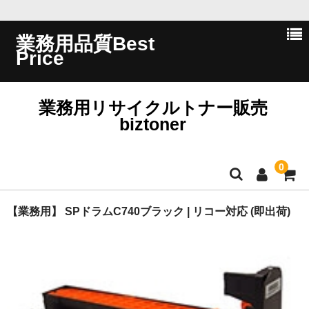
業務用品質Best
Price
業務用リサイクルトナー販売
biztoner
0
ホーム
【業務用】 SPドラムC740ブラック | リコー対応 (即出荷)
会員ログイン
会社概要
問い合わせ