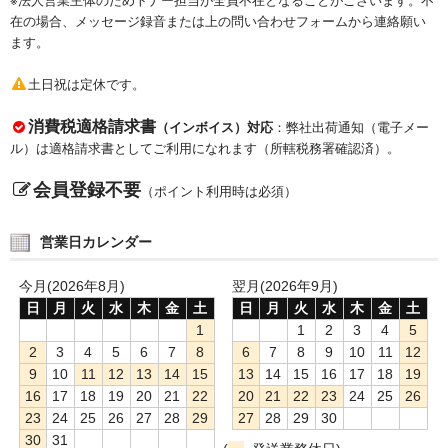
※法人営業主体のためトナー担当が全員不在となることがございます。不
在の場合、メッセージ録音または上の問い合わせフォームから連絡願い
ます。
土日祝は定休です。
消費税適格請求書
（インボイス）対応
：弊社出荷通知（電子メー
ル）は適格請求書としてご利用になれます（所轄税務署確認済）。
会員登録不要
（ポイント利用時は必須）
営業日カレンダー
今月(2026年8月)
翌月(2026年9月)
日
月
火
水
木
金
土
日
月
火
水
木
金
土
1
1
2
3
4
5
2
3
4
5
6
7
8
6
7
8
9
10
11
12
9
10
11
12
13
14
15
13
14
15
16
17
18
19
16
17
18
19
20
21
22
20
21
22
23
24
25
26
23
24
25
26
27
28
29
27
28
29
30
30
31