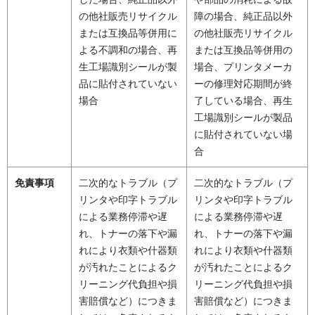
の他社販売リサイクル
障の場合、純正品以外
または互換品等併用に
の他社販売リサイクル
よる不調和の場合、再
または互換品等併用の
生工場識別シールが製
場合、プリンタメーカ
品に貼付されていない
ーの修理対応期間が終
場合
了している場合、再生
工場識別シールが製品
に貼付されていない場
合
免責事項
二次的なトラブル（プ
二次的なトラブル（プ
リンタや印字トラブル
リンタや印字トラブル
による業務停滞や遅
による業務停滞や遅
れ、トナーの落下や漏
れ、トナーの落下や漏
れにより衣類や什器類
れにより衣類や什器類
が汚れたことによるク
が汚れたことによるク
リーニング代負担や損
リーニング代負担や損
害賠償など）につきま
害賠償など）につきま