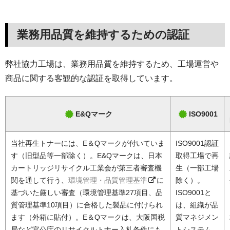
業務用品質を維持するための認証
弊社協力工場は、業務用品質を維持するため、工場運営や
商品に関する客観的な認証を取得しています。
E&Qマーク
ISO9001
当社再生トナーには、E＆Qマークが付いていま
ISO9001認証
す（旧型品等一部除く）。E&Qマークは、日本
取得工場で再
カートリッジリサイクル工業会が第三者審査機
生（一部工場
関を通して行う、
環境管理・品質管理基準
に
除く）。
基づいた厳しい審査（環境管理基準27項目、品
ISO9001と
質管理基準10項目）に合格した製品に付けられ
は、組織が品
ます（外箱に貼付）。E＆Qマークは、大阪国税
質マネジメン
局など官公庁のリサイクルトナー入札条件にも
トシステム