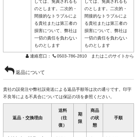
しては、免責されるも
しては、免責されるも
のとします。二次的・
のとします。二次的・
間接的なトラブルによ
間接的なトラブルによ
る貴社または第三者の
る貴社または第三者の
損害について、弊社は
損害について、弊社は
一切の責任を負わない
一切の責任を負わない
ものとします
ものとします
連絡窓口：
0503-786-2810 またはこのサイトから
返品について
貴社の誤発注や弊社誤発送による返品手順等は次の通りです。印字
不良等による不具合については保証の項を参照ください。
送料
商品
期
返品・交換理由
（往
の状
手順
限
復）
態