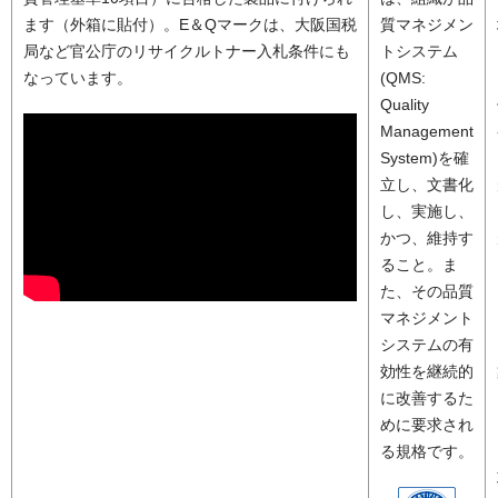
ます（外箱に貼付）。E＆Qマークは、大阪国税
質マネジメン
局など官公庁のリサイクルトナー入札条件にも
トシステム
なっています。
(QMS:
Quality
Management
System)を確
立し、文書化
し、実施し、
かつ、維持す
ること。ま
た、その品質
マネジメント
システムの有
効性を継続的
に改善するた
めに要求され
る規格です。