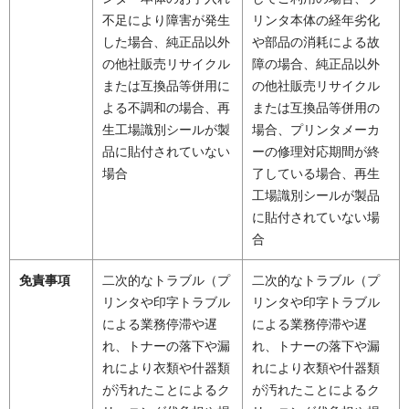
不足により障害が発生
リンタ本体の経年劣化
した場合、純正品以外
や部品の消耗による故
の他社販売リサイクル
障の場合、純正品以外
または互換品等併用に
の他社販売リサイクル
よる不調和の場合、再
または互換品等併用の
生工場識別シールが製
場合、プリンタメーカ
品に貼付されていない
ーの修理対応期間が終
場合
了している場合、再生
工場識別シールが製品
に貼付されていない場
合
免責事項
二次的なトラブル（プ
二次的なトラブル（プ
リンタや印字トラブル
リンタや印字トラブル
による業務停滞や遅
による業務停滞や遅
れ、トナーの落下や漏
れ、トナーの落下や漏
れにより衣類や什器類
れにより衣類や什器類
が汚れたことによるク
が汚れたことによるク