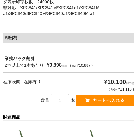
グ表示印字枚数：24000枚
非対応：SPC841/SPC841M/SPC841a1/SPC841M
もっと安い販売店があります。何が違うのですか？
a1/SPC840/SPC840M/SPC840a1/SPC840M a1
リサイクルトナーで経費削減
リサイクルトナーの評価
即出荷
リサイクルトナーの選び方
業務パック割引
リサイクルトナーを使える会社、使えない会社
¥9,898
2本以上で1本あたり
(
¥10,887 )
(税別)
税込
全国発送・送料無料
¥10,100
在庫状態 : 在庫有り
(税別)
印字枚数について
(
¥11,110 )
税込
数量
本
対応プリンターメーカー
見積書発行依頼
関連商品
なぜ業務用を選ぶべき？