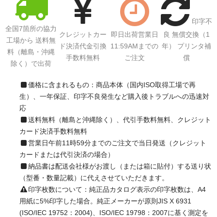
印字不
全国7箇所の協力
クレジットカー
即日出荷営業日
良 無償交換（1
工場から 送料無
ド決済代金引換
11:59AMまでの
年） プリンタ補
料（離島・沖縄
手数料無料
ご注文
償
除く）で出荷
価格に含まれるもの：商品本体（国内ISO取得工場で再
生）、一年保証、印字不良発生など購入後トラブルへの迅速対
応
送料無料（離島と沖縄除く）、代引手数料無料、クレジット
カード決済手数料無料
営業日午前11時59分までのご注文で当日発送（クレジット
カードまたは代引決済の場合）
納品書は配送会社様がお渡し（または箱に貼付）する送り状
（型番・数量記載）に代えさせていただきます。
印字枚数について：純正品カタログ表示の印字枚数は、A4
用紙に5%印字した場合。純正メーカーが原則JIS X 6931
(ISO/IEC 19752：2004)、ISO/IEC 19798：2007に基く測定を