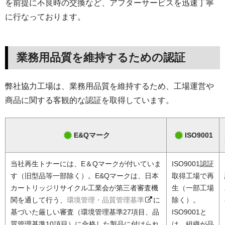
を前提に不良時の交換など、アフターサービスを迅速丁寧
に行なっております。
業務用品質を維持するための認証
弊社協力工場は、業務用品質を維持するため、工場運営や
商品に関する客観的な認証を取得しています。
E&Qマーク
ISO9001
当社再生トナーには、E＆Qマークが付いていま
ISO9001認証
す（旧型品等一部除く）。E&Qマークは、日本
取得工場で再
カートリッジリサイクル工業会が第三者審査機
生（一部工場
関を通して行う、
環境管理・品質管理基準
に
除く）。
基づいた厳しい審査（環境管理基準27項目、品
ISO9001と
質管理基準10項目）に合格した製品に付けられ
は、組織が品