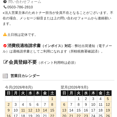
問い合わせフォーム
0503-786-2810
※法人営業主体のためトナー担当が全員不在となることがございます。不
在の場合、メッセージ録音または上の問い合わせフォームから連絡願い
ます。
土日祝は定休です。
消費税適格請求書
（インボイス）対応
：弊社出荷通知（電子メー
ル）は適格請求書としてご利用になれます（所轄税務署確認済）。
会員登録不要
（ポイント利用時は必須）
営業日カレンダー
今月(2026年8月)
翌月(2026年9月)
日
月
火
水
木
金
土
日
月
火
水
木
金
土
1
1
2
3
4
5
2
3
4
5
6
7
8
6
7
8
9
10
11
12
9
10
11
12
13
14
15
13
14
15
16
17
18
19
16
17
18
19
20
21
22
20
21
22
23
24
25
26