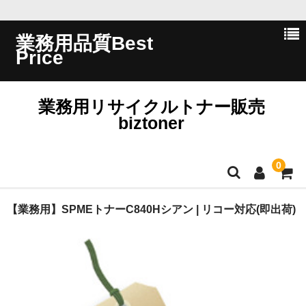
業務用品質Best
Price
業務用リサイクルトナー販売
biztoner
0
ホーム
【業務用】SPMEトナーC840Hシアン | リコー対応(即出荷)
会員ログイン
会社概要
問い合わせ