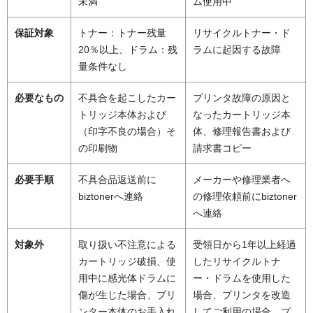
未満
ム使用中
保証対象
トナー：トナー残量
リサイクルトナー・ド
20％以上、ドラム：残
ラムに起因する故障
量条件なし
必要なもの
不具合を起こしたカー
プリンタ故障の原因と
トリッジ本体および
なったカートリッジ本
（印字不良の場合）そ
体、修理報告書および
の印刷物
請求書コピー
必要手順
不具合品返送前に
メーカーや修理業者へ
biztonerへ連絡
の修理依頼前にbiztoner
へ連絡
対象外
取り扱い不注意による
受領日から1年以上経過
カートリッジ破損、使
したリサイクルトナ
用中に感光体ドラムに
ー・ドラムを使用した
傷が生じた場合、プリ
場合、プリンタを改造
ンター本体のお手入れ
してご利用の場合、プ