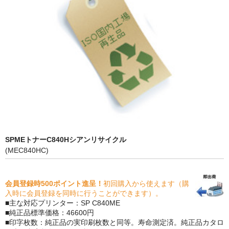
PrivacyPolicy
特定商取引法に基づく表示
よくある質問
保証受付中
トナー・ドラム交換・修理
プリンタ補償
SPMEトナーC840Hシアンリサイクル
貴社都合返品
(MEC840HC)
動画で分かる
会員登録時500ポイント進呈！
初回購入から使えます（購
購入ガイド
入時に会員登録を同時に行うことができます）。
■主な対応プリンター：SP C840ME
トナーの種類と比較
■純正品標準価格：46600円
■印字枚数：純正品の実印刷枚数と同等。寿命測定済。純正品カタロ
トナー再生の流れ