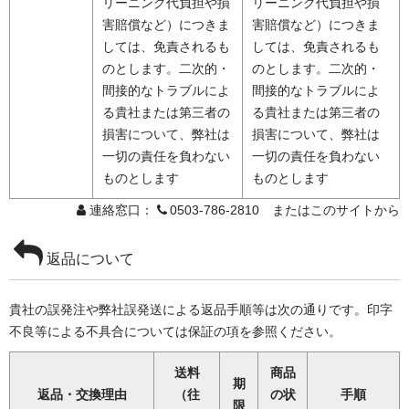
リーニング代負担や損
リーニング代負担や損
害賠償など）につきま
害賠償など）につきま
しては、免責されるも
しては、免責されるも
のとします。二次的・
のとします。二次的・
間接的なトラブルによ
間接的なトラブルによ
る貴社または第三者の
る貴社または第三者の
損害について、弊社は
損害について、弊社は
一切の責任を負わない
一切の責任を負わない
ものとします
ものとします
連絡窓口：
0503-786-2810 またはこのサイトから
返品について
貴社の誤発注や弊社誤発送による返品手順等は次の通りです。印字
不良等による不具合については保証の項を参照ください。
送料
商品
期
返品・交換理由
（往
の状
手順
限