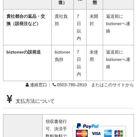
復）
態
貴社都合の返品・交
貴社負
7
未開
返送前に
換（誤発注など）
担
日
封
biztonerへ連
以
絡
内
biztonerの誤発送
biztoner
7
未使
返送前に
負担
日
用
biztonerへ連
以
絡
内
連絡窓口：
0503-786-2810 またはこのサイトから
支払方法について
領収書発行
可、決済手
数料無料で