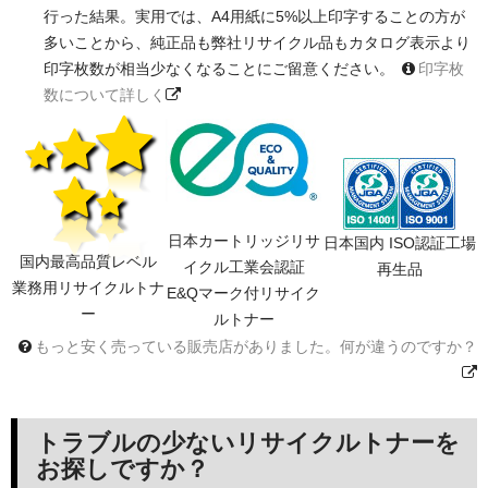
行った結果。実用では、A4用紙に5%以上印字することの方が
多いことから、純正品も弊社リサイクル品もカタログ表示より
印字枚数が相当少なくなることにご留意ください。
印字枚
数について詳しく
日本カートリッジリサ
日本国内 ISO認証工場
国内最高品質レベル
イクル工業会認証
再生品
業務用リサイクルトナ
E&Qマーク付リサイク
ー
ルトナー
もっと安く売っている販売店がありました。何が違うのですか？
トラブルの少ないリサイクルトナーを
お探しですか？