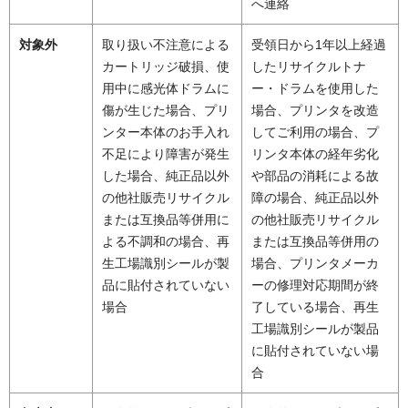
へ連絡
対象外
取り扱い不注意による
受領日から1年以上経過
カートリッジ破損、使
したリサイクルトナ
用中に感光体ドラムに
ー・ドラムを使用した
傷が生じた場合、プリ
場合、プリンタを改造
ンター本体のお手入れ
してご利用の場合、プ
不足により障害が発生
リンタ本体の経年劣化
した場合、純正品以外
や部品の消耗による故
の他社販売リサイクル
障の場合、純正品以外
または互換品等併用に
の他社販売リサイクル
よる不調和の場合、再
または互換品等併用の
生工場識別シールが製
場合、プリンタメーカ
品に貼付されていない
ーの修理対応期間が終
場合
了している場合、再生
工場識別シールが製品
に貼付されていない場
合