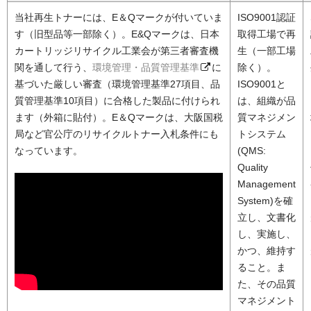
当社再生トナーには、E＆Qマークが付いていま
ISO9001認証
す（旧型品等一部除く）。E&Qマークは、日本
取得工場で再
カートリッジリサイクル工業会が第三者審査機
生（一部工場
関を通して行う、
環境管理・品質管理基準
に
除く）。
基づいた厳しい審査（環境管理基準27項目、品
ISO9001と
質管理基準10項目）に合格した製品に付けられ
は、組織が品
ます（外箱に貼付）。E＆Qマークは、大阪国税
質マネジメン
局など官公庁のリサイクルトナー入札条件にも
トシステム
なっています。
(QMS:
Quality
Management
System)を確
立し、文書化
し、実施し、
かつ、維持す
ること。ま
た、その品質
マネジメント