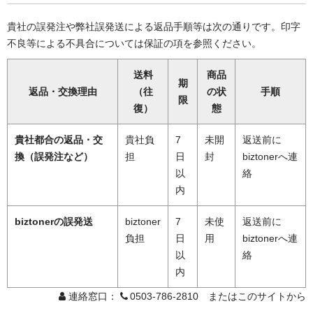
貴社の誤発注や弊社誤発送による返品手順等は次の通りです。印字
不良等による不具合については保証の項を参照ください。
送料
商品
期
返品・交換理由
（往
の状
手順
限
復）
態
貴社都合の返品・交
貴社負
7
未開
返送前に
換（誤発注など）
担
日
封
biztonerへ連
以
絡
内
biztonerの誤発送
biztoner
7
未使
返送前に
負担
日
用
biztonerへ連
以
絡
内
連絡窓口：
0503-786-2810 またはこのサイトから