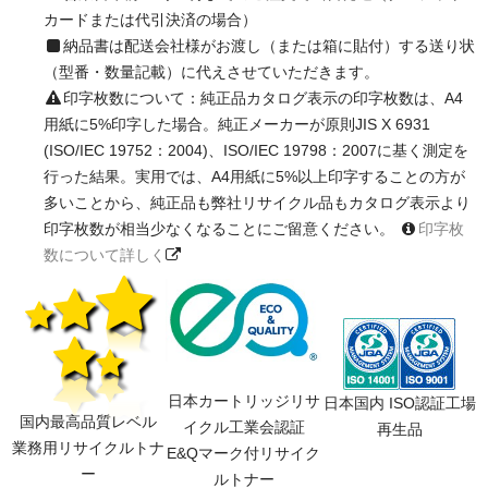
カードまたは代引決済の場合）
納品書は配送会社様がお渡し（または箱に貼付）する送り状
（型番・数量記載）に代えさせていただきます。
印字枚数について：純正品カタログ表示の印字枚数は、A4
用紙に5%印字した場合。純正メーカーが原則JIS X 6931
(ISO/IEC 19752：2004)、ISO/IEC 19798：2007に基く測定を
行った結果。実用では、A4用紙に5%以上印字することの方が
多いことから、純正品も弊社リサイクル品もカタログ表示より
印字枚数が相当少なくなることにご留意ください。
印字枚
数について詳しく
日本カートリッジリサ
日本国内 ISO認証工場
国内最高品質レベル
イクル工業会認証
再生品
業務用リサイクルトナ
E&Qマーク付リサイク
ー
ルトナー