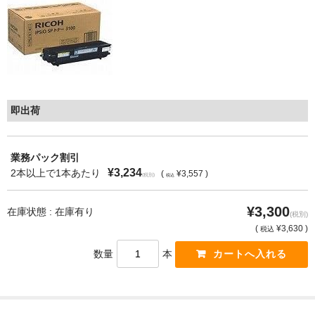
もっと安い販売店があります。何が違うのですか？
リサイクルトナーで経費削減
リサイクルトナーの評価
即出荷
リサイクルトナーの選び方
リサイクルトナーを使える会社、使えない会社
業務パック割引
¥3,234
2本以上で1本あたり
(
¥3,557 )
全国発送・送料無料
(税別)
税込
印字枚数について
¥3,300
在庫状態 : 在庫有り
(税別)
(
¥3,630 )
税込
対応プリンターメーカー
数量
本
見積書発行依頼
なぜ業務用を選ぶべき？