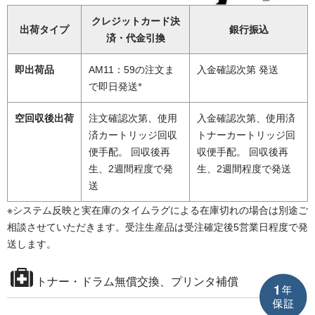
クレジットカード決
出荷タイプ
銀行振込
済・代金引換
即出荷品
AM11：59の注文ま
入金確認次第 発送
※
で即日発送
空回収後出荷
注文確認次第、使用
入金確認次第、使用済
済カートリッジ回収
トナーカートリッジ回
便手配。 回収後再
収便手配。 回収後再
生、2週間程度で発
生、2週間程度で発送
送
※システム反映と実在庫のタイムラグによる在庫切れの場合は別途ご
相談させていただきます。受注生産品は受注確定後5営業日程度で発
送します。
トナー・ドラム無償交換、プリンタ補償