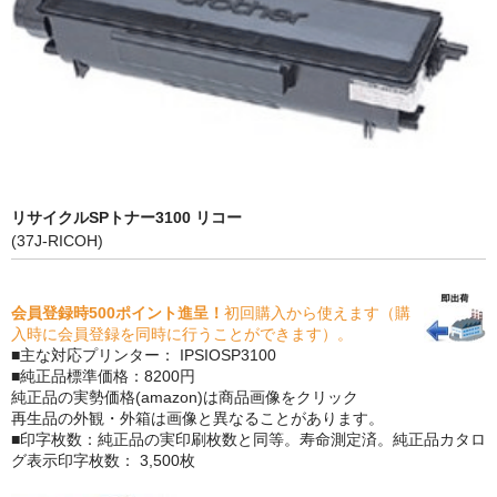
PrivacyPolicy
特定商取引法に基づく表示
よくある質問
保証受付中
トナー・ドラム交換・修理
リサイクルSPトナー3100 リコー
(37J-RICOH)
プリンタ補償
貴社都合返品
会員登録時500ポイント進呈！
初回購入から使えます（購
入時に会員登録を同時に行うことができます）。
動画で分かる
■主な対応プリンター： IPSIOSP3100
■純正品標準価格：8200円
純正品の実勢価格(amazon)は商品画像をクリック
購入ガイド
再生品の外観・外箱は画像と異なることがあります。
■印字枚数：純正品の実印刷枚数と同等。寿命測定済。純正品カタロ
トナーの種類と比較
グ表示印字枚数： 3,500枚
トナー再生の流れ