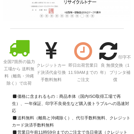
印字不
全国7箇所の協力
クレジットカー
即日出荷営業日
良 無償交換（1
工場から 送料無
ド決済代金引換
11:59AMまでの
年） プリンタ補
料（離島・沖縄
手数料無料
ご注文
償
除く）で出荷
価格に含まれるもの：商品本体（国内ISO取得工場で再
生）、一年保証、印字不良発生など購入後トラブルへの迅速対
応
送料無料（離島と沖縄除く）、代引手数料無料、クレジット
カード決済手数料無料
営業日午前11時59分までのご注文で当日発送（クレジット