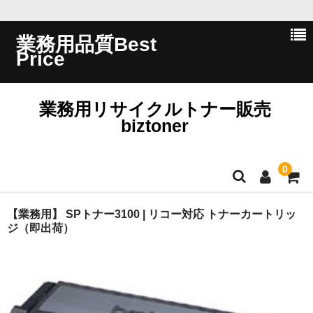
業務用品質Best
Price
業務用リサイクルトナー販売
biztoner
0
ホーム
【業務用】 SPトナー3100 | リコー対応 トナーカートリッ
ジ（即出荷）
会員ログイン
会社概要
問い合わせ