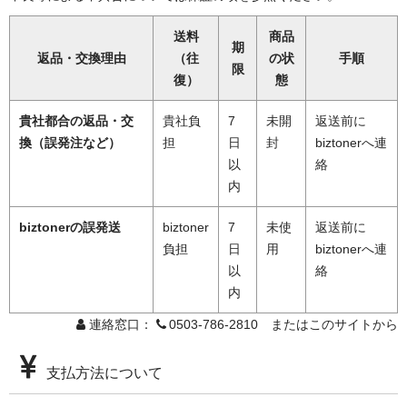
送料
商品
期
返品・交換理由
（往
の状
手順
限
復）
態
貴社都合の返品・交
貴社負
7
未開
返送前に
換（誤発注など）
担
日
封
biztonerへ連
以
絡
内
biztonerの誤発送
biztoner
7
未使
返送前に
負担
日
用
biztonerへ連
以
絡
内
連絡窓口：
0503-786-2810 またはこのサイトから
支払方法について