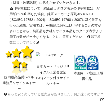
（型番・数量記載）に代えさせていただきます。
印字枚数について：純正品カタログ表示の印字枚数は、A4
用紙に5%印字した場合。純正メーカーが原則JIS X 6931
(ISO/IEC 19752：2004)、ISO/IEC 19798：2007に基く測定を
行った結果。実用では、A4用紙に5%以上印字することの方が
多いことから、純正品も弊社リサイクル品もカタログ表示より
印字枚数が相当少なくなることにご留意ください。
印字枚
数について詳しく
日本カートリッジリサ
イクル工業会認証
日本国内 ISO認証工場
国内最高品質レベル
E&Qマーク付リサイク
再生品
業務用リサイクルトナ
ルトナー
ー
もっと安く売っている販売店がありました。何が違うのですか？