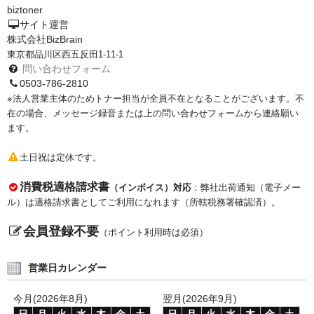
biztoner
PrivacyPolicy
サイト運営
株式会社BizBrain
特定商取引法に基づく表示
東京都品川区西五反田1-11-1
問い合わせフォーム
よくある質問
0503-786-2810
※法人営業主体のためトナー担当が全員不在となることがございます。不
保証受付中
在の場合、メッセージ録音または上の問い合わせフォームから連絡願い
ます。
トナー・ドラム交換・修理
土日祝は定休です。
プリンタ補償
消費税適格請求書
（インボイス）対応
：弊社出荷通知（電子メー
貴社都合返品
ル）は適格請求書としてご利用になれます（所轄税務署確認済）。
動画で分かる
会員登録不要
（ポイント利用時は必須）
購入ガイド
営業日カレンダー
トナーの種類と比較
今月(2026年8月)
翌月(2026年9月)
トナー再生の流れ
日
月
火
水
木
金
土
日
月
火
水
木
金
土