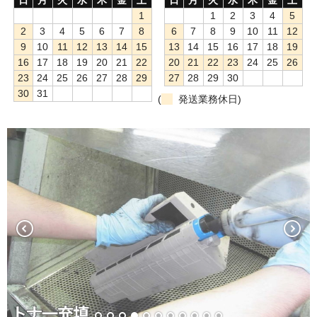
1
1
2
3
4
5
もっと安い販売店があります。何が違うのですか？
2
3
4
5
6
7
8
6
7
8
9
10
11
12
9
10
11
12
13
14
15
13
14
15
16
17
18
19
リサイクルトナーで経費削減
16
17
18
19
20
21
22
20
21
22
23
24
25
26
23
24
25
26
27
28
29
27
28
29
30
リサイクルトナーの評価
30
31
(
発送業務休日)
リサイクルトナーの選び方
リサイクルトナーを使える会社、使えない会社
全国発送・送料無料
印字枚数について
対応プリンターメーカー
見積書発行依頼
なぜ業務用を選ぶべき？