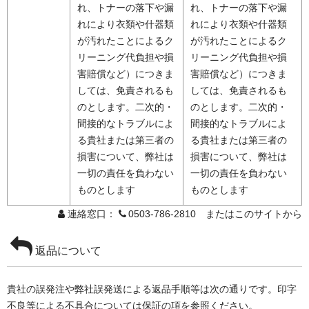
れ、トナーの落下や漏
れ、トナーの落下や漏
れにより衣類や什器類
れにより衣類や什器類
が汚れたことによるク
が汚れたことによるク
リーニング代負担や損
リーニング代負担や損
害賠償など）につきま
害賠償など）につきま
しては、免責されるも
しては、免責されるも
のとします。二次的・
のとします。二次的・
間接的なトラブルによ
間接的なトラブルによ
る貴社または第三者の
る貴社または第三者の
損害について、弊社は
損害について、弊社は
一切の責任を負わない
一切の責任を負わない
ものとします
ものとします
連絡窓口：
0503-786-2810 またはこのサイトから
返品について
貴社の誤発注や弊社誤発送による返品手順等は次の通りです。印字
不良等による不具合については保証の項を参照ください。