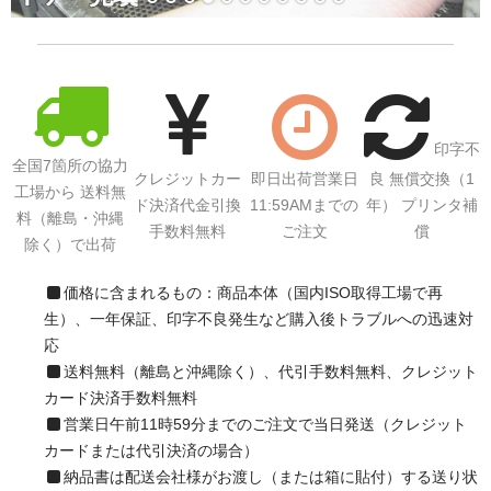
サイトマップ
印字不
全国7箇所の協力
クレジットカー
即日出荷営業日
良 無償交換（1
工場から 送料無
ド決済代金引換
11:59AMまでの
年） プリンタ補
料（離島・沖縄
手数料無料
ご注文
償
除く）で出荷
価格に含まれるもの：商品本体（国内ISO取得工場で再
生）、一年保証、印字不良発生など購入後トラブルへの迅速対
応
送料無料（離島と沖縄除く）、代引手数料無料、クレジット
カード決済手数料無料
営業日午前11時59分までのご注文で当日発送（クレジット
カードまたは代引決済の場合）
納品書は配送会社様がお渡し（または箱に貼付）する送り状