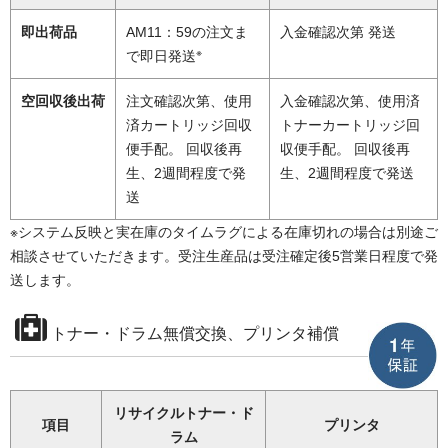
即出荷品
AM11：59の注文ま
入金確認次第 発送
※
で即日発送
空回収後出荷
注文確認次第、使用
入金確認次第、使用済
済カートリッジ回収
トナーカートリッジ回
便手配。 回収後再
収便手配。 回収後再
生、2週間程度で発
生、2週間程度で発送
送
※システム反映と実在庫のタイムラグによる在庫切れの場合は別途ご
相談させていただきます。受注生産品は受注確定後5営業日程度で発
送します。
トナー・ドラム無償交換、プリンタ補償
リサイクルトナー・ド
項目
プリンタ
ラム