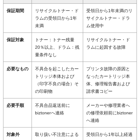
保証期間
リサイクルトナー・ド
受領日から1年未満のリ
ラムの受領日から1年
サイクルトナー・ドラ
未満
ム使用中
保証対象
トナー：トナー残量
リサイクルトナー・ド
20％以上、ドラム：残
ラムに起因する故障
量条件なし
必要なもの
不具合を起こしたカー
プリンタ故障の原因と
トリッジ本体および
なったカートリッジ本
（印字不良の場合）そ
体、修理報告書および
の印刷物
請求書コピー
必要手順
不具合品返送前に
メーカーや修理業者へ
biztonerへ連絡
の修理依頼前にbiztoner
へ連絡
対象外
取り扱い不注意による
受領日から1年以上経過