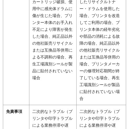
カートリッジ破損、使
したリサイクルトナ
用中に感光体ドラムに
ー・ドラムを使用した
傷が生じた場合、プリ
場合、プリンタを改造
ンター本体のお手入れ
してご利用の場合、プ
不足により障害が発生
リンタ本体の経年劣化
した場合、純正品以外
や部品の消耗による故
の他社販売リサイクル
障の場合、純正品以外
または互換品等併用に
の他社販売リサイクル
よる不調和の場合、再
または互換品等併用の
生工場識別シールが製
場合、プリンタメーカ
品に貼付されていない
ーの修理対応期間が終
場合
了している場合、再生
工場識別シールが製品
に貼付されていない場
合
免責事項
二次的なトラブル（プ
二次的なトラブル（プ
リンタや印字トラブル
リンタや印字トラブル
による業務停滞や遅
による業務停滞や遅