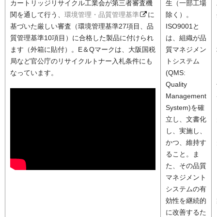
カートリッジリサイクル工業会が第三者審査機
生（一部工場
関を通して行う、
環境管理・品質管理基準
に
除く）。
基づいた厳しい審査（環境管理基準27項目、品
ISO9001と
質管理基準10項目）に合格した製品に付けられ
は、組織が品
ます（外箱に貼付）。E＆Qマークは、大阪国税
質マネジメン
局など官公庁のリサイクルトナー入札条件にも
トシステム
なっています。
(QMS:
Quality
Management
System)を確
立し、文書化
し、実施し、
かつ、維持す
ること。ま
た、その品質
マネジメント
システムの有
効性を継続的
に改善するた