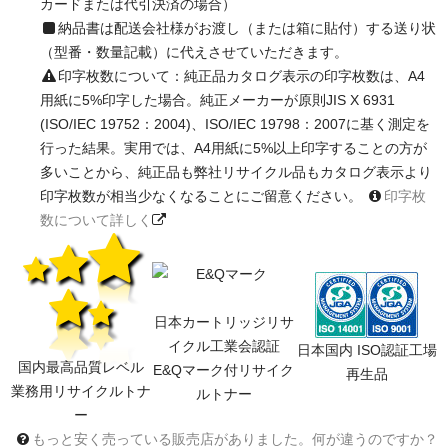
カードまたは代引決済の場合）
納品書は配送会社様がお渡し（または箱に貼付）する送り状
（型番・数量記載）に代えさせていただきます。
印字枚数について：純正品カタログ表示の印字枚数は、A4
用紙に5%印字した場合。純正メーカーが原則JIS X 6931
(ISO/IEC 19752：2004)、ISO/IEC 19798：2007に基く測定を
行った結果。実用では、A4用紙に5%以上印字することの方が
多いことから、純正品も弊社リサイクル品もカタログ表示より
印字枚数が相当少なくなることにご留意ください。
印字枚
数について詳しく
日本カートリッジリサ
イクル工業会認証
日本国内 ISO認証工場
国内最高品質レベル
E&Qマーク付リサイク
再生品
業務用リサイクルトナ
ルトナー
ー
もっと安く売っている販売店がありました。何が違うのですか？