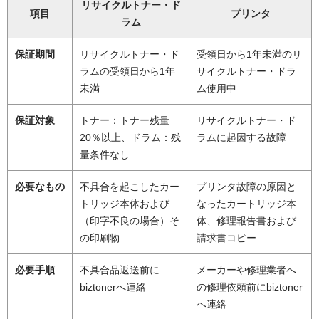
リサイクルトナー・ド
項目
プリンタ
ラム
保証期間
リサイクルトナー・ド
受領日から1年未満のリ
ラムの受領日から1年
サイクルトナー・ドラ
未満
ム使用中
保証対象
トナー：トナー残量
リサイクルトナー・ド
20％以上、ドラム：残
ラムに起因する故障
量条件なし
必要なもの
不具合を起こしたカー
プリンタ故障の原因と
トリッジ本体および
なったカートリッジ本
（印字不良の場合）そ
体、修理報告書および
の印刷物
請求書コピー
必要手順
不具合品返送前に
メーカーや修理業者へ
biztonerへ連絡
の修理依頼前にbiztoner
へ連絡