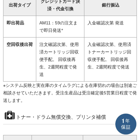
クレジットカード決
出荷タイプ
銀行振込
済・代金引換
即出荷品
AM11：59の注文ま
入金確認次第 発送
※
で即日発送
空回収後出荷
注文確認次第、使用
入金確認次第、使用済
済カートリッジ回収
トナーカートリッジ回
便手配。 回収後再
収便手配。 回収後再
生、2週間程度で発
生、2週間程度で発送
送
※システム反映と実在庫のタイムラグによる在庫切れの場合は別途ご
相談させていただきます。受注生産品は受注確定後5営業日程度で発
送します。
トナー・ドラム無償交換、プリンタ補償