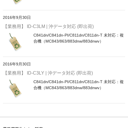
PrivacyPolicy
2016年9月30日
特定商取引法に基づく表示
【業務用】 ID-C3LM | 沖データ対応 (即出荷)
よくある質問
C841dn/C841dn-PI/C811dn/C811dn-T 未対応：複
合機（MC843/863/883dnw/883dnwv）
保証受付中
トナー・ドラム交換・修理
2016年9月30日
プリンタ補償
【業務用】 ID-C3LY | 沖データ対応 (即出荷)
貴社都合返品
C841dn/C841dn-PI/C811dn/C811dn-T 未対応：複
合機（MC843/863/883dnw/883dnwv）
動画で分かる
購入ガイド
トナーの種類と比較
トナー再生の流れ