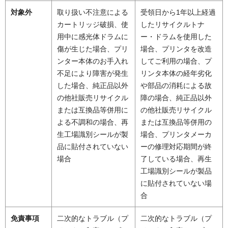
対象外
取り扱い不注意による
受領日から1年以上経過
カートリッジ破損、使
したリサイクルトナ
用中に感光体ドラムに
ー・ドラムを使用した
傷が生じた場合、プリ
場合、プリンタを改造
ンター本体のお手入れ
してご利用の場合、プ
不足により障害が発生
リンタ本体の経年劣化
した場合、純正品以外
や部品の消耗による故
の他社販売リサイクル
障の場合、純正品以外
または互換品等併用に
の他社販売リサイクル
よる不調和の場合、再
または互換品等併用の
生工場識別シールが製
場合、プリンタメーカ
品に貼付されていない
ーの修理対応期間が終
場合
了している場合、再生
工場識別シールが製品
に貼付されていない場
合
免責事項
二次的なトラブル（プ
二次的なトラブル（プ