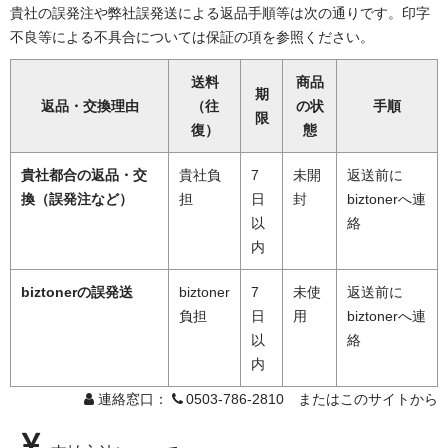
貴社の誤発注や弊社誤発送による返品手順等は次の通りです。印字
不良等による不具合については保証の項を参照ください。
送料
商品
期
返品・交換理由
（往
の状
手順
限
復）
態
貴社都合の返品・交
貴社負
7
未開
返送前に
換（誤発注など）
担
日
封
biztonerへ連
以
絡
内
biztonerの誤発送
biztoner
7
未使
返送前に
負担
日
用
biztonerへ連
以
絡
内
連絡窓口：
0503-786-2810 またはこのサイトから