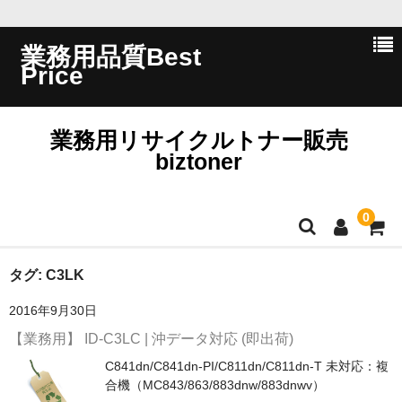
業務用品質Best
Price
業務用リサイクルトナー販売
biztoner
0
ホーム
タグ:
C3LK
2016年9月30日
会員ログイン
【業務用】 ID-C3LC | 沖データ対応 (即出荷)
会社概要
C841dn/C841dn-PI/C811dn/C811dn-T 未対応：複
合機（MC843/863/883dnw/883dnwv）
問い合わせ