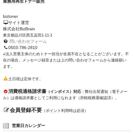
業務用再生トナー販売
もっと安い販売店があります。何が違うのですか？
biztoner
サイト運営
リサイクルトナーで経費削減
株式会社BizBrain
東京都品川区西五反田1-11-1
リサイクルトナーの評価
問い合わせフォーム
0503-786-2810
リサイクルトナーの選び方
※法人営業主体のためトナー担当が全員不在となることがございます。不
在の場合、メッセージ録音または上の問い合わせフォームから連絡願い
リサイクルトナーを使える会社、使えない会社
ます。
全国発送・送料無料
土日祝は定休です。
印字枚数について
消費税適格請求書
（インボイス）対応
：弊社出荷通知（電子メー
ル）は適格請求書としてご利用になれます（所轄税務署確認済）。
対応プリンターメーカー
会員登録不要
（ポイント利用時は必須）
見積書発行依頼
なぜ業務用を選ぶべき？
営業日カレンダー