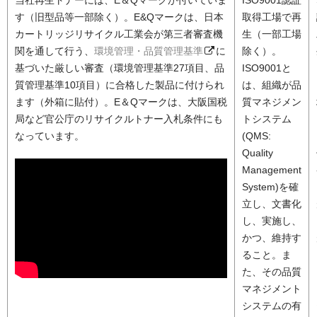
す（旧型品等一部除く）。E&Qマークは、日本
取得工場で再
カートリッジリサイクル工業会が第三者審査機
生（一部工場
関を通して行う、
環境管理・品質管理基準
に
除く）。
基づいた厳しい審査（環境管理基準27項目、品
ISO9001と
質管理基準10項目）に合格した製品に付けられ
は、組織が品
ます（外箱に貼付）。E＆Qマークは、大阪国税
質マネジメン
局など官公庁のリサイクルトナー入札条件にも
トシステム
なっています。
(QMS:
Quality
Management
System)を確
立し、文書化
し、実施し、
かつ、維持す
ること。ま
た、その品質
マネジメント
システムの有