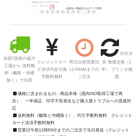
印字不
全国7箇所の協力
クレジットカー
即日出荷営業日
良 無償交換（1
工場から 送料無
ド決済代金引換
11:59AMまでの
年） プリンタ補
料（離島・沖縄
手数料無料
ご注文
償
除く）で出荷
価格に含まれるもの：商品本体（国内ISO取得工場で再
生）、一年保証、印字不良発生など購入後トラブルへの迅速対
応
送料無料（離島と沖縄除く）、代引手数料無料、クレジット
カード決済手数料無料
営業日午前11時59分までのご注文で当日発送（クレジット