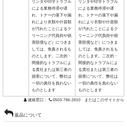
リンタや印字トラブル
リンタや印字トラブル
による業務停滞や遅
による業務停滞や遅
れ、トナーの落下や漏
れ、トナーの落下や漏
れにより衣類や什器類
れにより衣類や什器類
が汚れたことによるク
が汚れたことによるク
リーニング代負担や損
リーニング代負担や損
害賠償など）につきま
害賠償など）につきま
しては、免責されるも
しては、免責されるも
のとします。二次的・
のとします。二次的・
間接的なトラブルによ
間接的なトラブルによ
る貴社または第三者の
る貴社または第三者の
損害について、弊社は
損害について、弊社は
一切の責任を負わない
一切の責任を負わない
ものとします
ものとします
連絡窓口：
0503-786-2810 またはこのサイトから
返品について