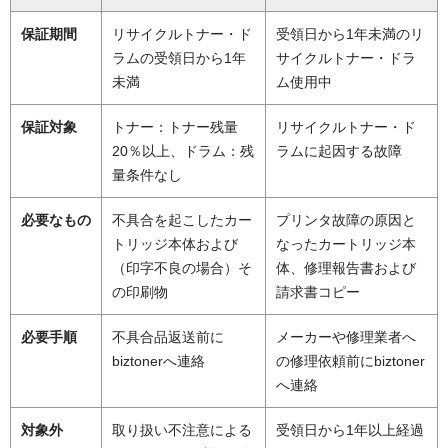
保証期間
リサイクルトナー・ド
受領日から1年未満のリ
ラムの受領日から1年
サイクルトナー・ドラ
未満
ム使用中
保証対象
トナー：トナー残量
リサイクルトナー・ド
20％以上、ドラム：残
ラムに起因する故障
量条件なし
必要なもの
不具合を起こしたカー
プリンタ故障の原因と
トリッジ本体および
なったカートリッジ本
（印字不良の場合）そ
体、修理報告書および
の印刷物
請求書コピー
必要手順
不具合品返送前に
メーカーや修理業者へ
biztonerへ連絡
の修理依頼前にbiztoner
へ連絡
対象外
取り扱い不注意による
受領日から1年以上経過