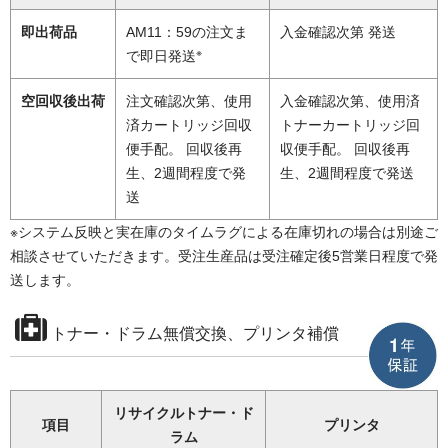
即出荷品
AM11：59の注文ま
入金確認次第 発送
※
で即日発送
空回収後出荷
注文確認次第、使用
入金確認次第、使用済
済カートリッジ回収
トナーカートリッジ回
便手配。 回収後再
収便手配。 回収後再
生、2週間程度で発
生、2週間程度で発送
送
※システム反映と実在庫のタイムラグによる在庫切れの場合は別途ご
相談させていただきます。受注生産品は受注確定後5営業日程度で発
送します。
トナー・ドラム無償交換、プリンタ補償
リサイクルトナー・ド
項目
プリンタ
ラム