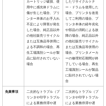
カートリッジ破損、使
したリサイクルトナ
用中に感光体ドラムに
ー・ドラムを使用した
傷が生じた場合、プリ
場合、プリンタを改造
ンター本体のお手入れ
してご利用の場合、プ
不足により障害が発生
リンタ本体の経年劣化
した場合、純正品以外
や部品の消耗による故
の他社販売リサイクル
障の場合、純正品以外
または互換品等併用に
の他社販売リサイクル
よる不調和の場合、再
または互換品等併用の
生工場識別シールが製
場合、プリンタメーカ
品に貼付されていない
ーの修理対応期間が終
場合
了している場合、再生
工場識別シールが製品
に貼付されていない場
合
免責事項
二次的なトラブル（プ
二次的なトラブル（プ
リンタや印字トラブル
リンタや印字トラブル
による業務停滞や遅
による業務停滞や遅