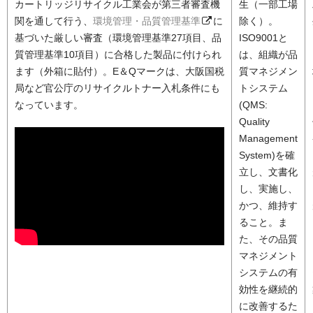
カートリッジリサイクル工業会が第三者審査機
生（一部工場
関を通して行う、
環境管理・品質管理基準
に
除く）。
基づいた厳しい審査（環境管理基準27項目、品
ISO9001と
質管理基準10項目）に合格した製品に付けられ
は、組織が品
ます（外箱に貼付）。E＆Qマークは、大阪国税
質マネジメン
局など官公庁のリサイクルトナー入札条件にも
トシステム
なっています。
(QMS:
Quality
Management
System)を確
立し、文書化
し、実施し、
かつ、維持す
ること。ま
た、その品質
マネジメント
システムの有
効性を継続的
に改善するた