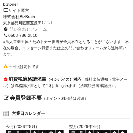
biztoner
PrivacyPolicy
サイト運営
株式会社BizBrain
特定商取引法に基づく表示
東京都品川区西五反田1-11-1
問い合わせフォーム
よくある質問
0503-786-2810
※法人営業主体のためトナー担当が全員不在となることがございます。不
保証受付中
在の場合、メッセージ録音または上の問い合わせフォームから連絡願い
ます。
トナー・ドラム交換・修理
土日祝は定休です。
プリンタ補償
消費税適格請求書
（インボイス）対応
：弊社出荷通知（電子メー
貴社都合返品
ル）は適格請求書としてご利用になれます（所轄税務署確認済）。
動画で分かる
会員登録不要
（ポイント利用時は必須）
購入ガイド
営業日カレンダー
トナーの種類と比較
今月(2026年8月)
翌月(2026年9月)
トナー再生の流れ
日
月
火
水
木
金
土
日
月
火
水
木
金
土