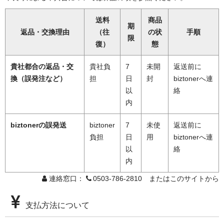
送料
商品
期
返品・交換理由
（往
の状
手順
限
復）
態
貴社都合の返品・交
貴社負
7
未開
返送前に
換（誤発注など）
担
日
封
biztonerへ連
以
絡
内
biztonerの誤発送
biztoner
7
未使
返送前に
負担
日
用
biztonerへ連
以
絡
内
連絡窓口：
0503-786-2810 またはこのサイトから
支払方法について