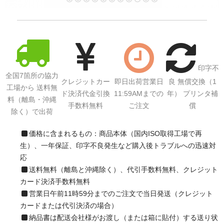
サイトマップ
印字不
全国7箇所の協力
クレジットカー
即日出荷営業日
良 無償交換（1
工場から 送料無
ド決済代金引換
11:59AMまでの
年） プリンタ補
料（離島・沖縄
手数料無料
ご注文
償
除く）で出荷
価格に含まれるもの：商品本体（国内ISO取得工場で再
生）、一年保証、印字不良発生など購入後トラブルへの迅速対
応
送料無料（離島と沖縄除く）、代引手数料無料、クレジット
カード決済手数料無料
営業日午前11時59分までのご注文で当日発送（クレジット
カードまたは代引決済の場合）
納品書は配送会社様がお渡し（または箱に貼付）する送り状