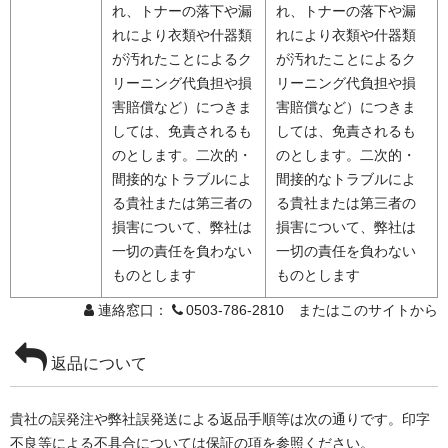
れ、トナーの落下や漏
れ、トナーの落下や漏
れにより衣類や什器類
れにより衣類や什器類
が汚れたことによるク
が汚れたことによるク
リーニング代負担や損
リーニング代負担や損
害賠償など）につきま
害賠償など）につきま
しては、免責されるも
しては、免責されるも
のとします。二次的・
のとします。二次的・
間接的なトラブルによ
間接的なトラブルによ
る貴社または第三者の
る貴社または第三者の
損害について、弊社は
損害について、弊社は
一切の責任を負わない
一切の責任を負わない
ものとします
ものとします
連絡窓口：
0503-786-2810 またはこのサイトから
返品について
貴社の誤発注や弊社誤発送による返品手順等は次の通りです。印字
不良等による不具合については保証の項を参照ください。