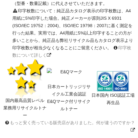
（型番・数量記載）に代えさせていただきます。
印字枚数について：純正品カタログ表示の印字枚数は、A4
用紙に5%印字した場合。純正メーカーが原則JIS X 6931
(ISO/IEC 19752：2004)、ISO/IEC 19798：2007に基く測定を
行った結果。実用では、A4用紙に5%以上印字することの方が
多いことから、純正品も弊社リサイクル品もカタログ表示より
印字枚数が相当少なくなることにご留意ください。
印字枚
数について詳しく
日本カートリッジリサ
イクル工業会認証
日本国内 ISO認証工場
国内最高品質レベル
E&Qマーク付リサイク
再生品
業務用リサイクルトナ
ルトナー
ー
もっと安く売っている販売店がありました。何が違うのですか？