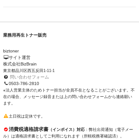
もっと安い販売店があります。何が違うのですか？
リサイクルトナーで経費削減
業務用再生トナー販売
リサイクルトナーの評価
リサイクルトナーの選び方
biztoner
サイト運営
リサイクルトナーを使える会社、使えない会社
株式会社BizBrain
東京都品川区西五反田1-11-1
全国発送・送料無料
問い合わせフォーム
0503-786-2810
印字枚数について
※法人営業主体のためトナー担当が全員不在となることがございます。不
在の場合、メッセージ録音または上の問い合わせフォームから連絡願い
対応プリンターメーカー
ます。
見積書発行依頼
土日祝は定休です。
なぜ業務用を選ぶべき？
消費税適格請求書
（インボイス）対応
：弊社出荷通知（電子メー
ル）は適格請求書としてご利用になれます（所轄税務署確認済）。