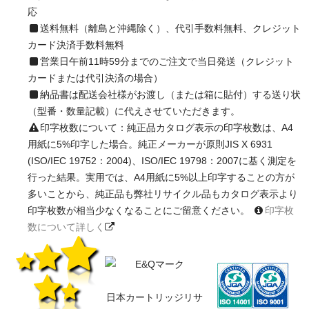
応
送料無料（離島と沖縄除く）、代引手数料無料、クレジット
カード決済手数料無料
営業日午前11時59分までのご注文で当日発送（クレジット
カードまたは代引決済の場合）
納品書は配送会社様がお渡し（または箱に貼付）する送り状
（型番・数量記載）に代えさせていただきます。
印字枚数について：純正品カタログ表示の印字枚数は、A4
用紙に5%印字した場合。純正メーカーが原則JIS X 6931
(ISO/IEC 19752：2004)、ISO/IEC 19798：2007に基く測定を
行った結果。実用では、A4用紙に5%以上印字することの方が
多いことから、純正品も弊社リサイクル品もカタログ表示より
印字枚数が相当少なくなることにご留意ください。
印字枚
数について詳しく
日本カートリッジリサ