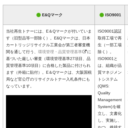
E&Qマーク
ISO9001
当社再生トナーには、E＆Qマークが付いていま
ISO9001認証
す（旧型品等一部除く）。E&Qマークは、日本
取得工場で再
カートリッジリサイクル工業会が第三者審査機
生（一部工場
関を通して行う、
環境管理・品質管理基準
に
除く）。
基づいた厳しい審査（環境管理基準27項目、品
ISO9001と
質管理基準10項目）に合格した製品に付けられ
は、組織が品
ます（外箱に貼付）。E＆Qマークは、大阪国税
質マネジメン
局など官公庁のリサイクルトナー入札条件にも
トシステム
なっています。
(QMS:
Quality
Management
System)を確
立し、文書化
し、実施し、
かつ、維持す