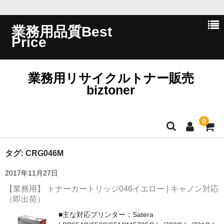
業務用品質Best
Price
業務用リサイクルトナー販売
biztoner
0
ホーム
タグ:
CRG046M
2017年11月27日
会員ログイン
【業務用】 トナーカートリッジ046イエロー | キャノン対応
会社概要
（即出荷）
■主な対応プリンター：Satera
問い合わせ