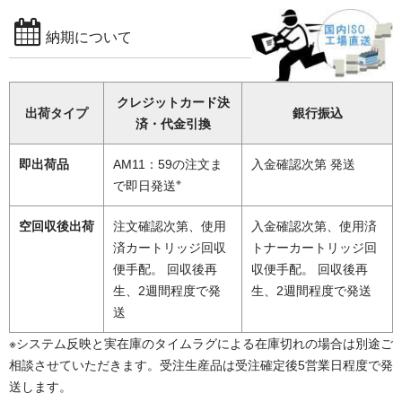
納期について
クレジットカード決
出荷タイプ
銀行振込
済・代金引換
即出荷品
AM11：59の注文ま
入金確認次第 発送
※
で即日発送
空回収後出荷
注文確認次第、使用
入金確認次第、使用済
済カートリッジ回収
トナーカートリッジ回
便手配。 回収後再
収便手配。 回収後再
生、2週間程度で発
生、2週間程度で発送
送
※システム反映と実在庫のタイムラグによる在庫切れの場合は別途ご
相談させていただきます。受注生産品は受注確定後5営業日程度で発
送します。