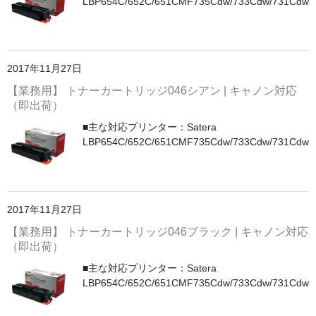
LBP654C/652C/651CMF735Cdw/733Cdw/731Cdw
PrivacyPolicy
特定商取引法に基づく表示
2017年11月27日
よくある質問
【業務用】 トナーカートリッジ046シアン | キャノン対応
（即出荷）
保証受付中
■主な対応プリンター：Satera
トナー・ドラム交換・修理
LBP654C/652C/651CMF735Cdw/733Cdw/731Cdw
プリンタ補償
貴社都合返品
2017年11月27日
動画で分かる
【業務用】 トナーカートリッジ046ブラック | キャノン対応
（即出荷）
購入ガイド
■主な対応プリンター：Satera
LBP654C/652C/651CMF735Cdw/733Cdw/731Cdw
トナーの種類と比較
トナー再生の流れ