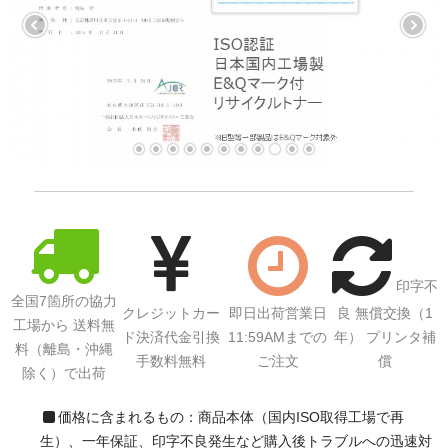
印字不
全国7箇所の協力
クレジットカー
即日出荷営業日
良 無償交換（1
工場から 送料無
ド決済代金引換
11:59AMまでの
年） プリンタ補
料（離島・沖縄
手数料無料
ご注文
償
除く）で出荷
価格に含まれるもの：商品本体（国内ISO取得工場で再
生）、一年保証、印字不良発生など購入後トラブルへの迅速対