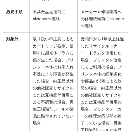
必要手順
不具合品返送前に
メーカーや修理業者へ
biztonerへ連絡
の修理依頼前にbiztoner
へ連絡
対象外
取り扱い不注意による
受領日から1年以上経過
カートリッジ破損、使
したリサイクルトナ
用中に感光体ドラムに
ー・ドラムを使用した
傷が生じた場合、プリ
場合、プリンタを改造
ンター本体のお手入れ
してご利用の場合、プ
不足により障害が発生
リンタ本体の経年劣化
した場合、純正品以外
や部品の消耗による故
の他社販売リサイクル
障の場合、純正品以外
または互換品等併用に
の他社販売リサイクル
よる不調和の場合、再
または互換品等併用の
生工場識別シールが製
場合、プリンタメーカ
品に貼付されていない
ーの修理対応期間が終
場合
了している場合、再生
工場識別シールが製品