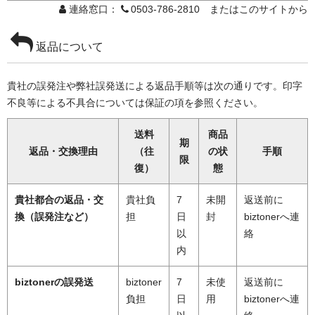
連絡窓口：
0503-786-2810 またはこのサイトから
返品について
貴社の誤発注や弊社誤発送による返品手順等は次の通りです。印字
不良等による不具合については保証の項を参照ください。
送料
商品
期
返品・交換理由
（往
の状
手順
限
復）
態
貴社都合の返品・交
貴社負
7
未開
返送前に
換（誤発注など）
担
日
封
biztonerへ連
以
絡
内
biztonerの誤発送
biztoner
7
未使
返送前に
負担
日
用
biztonerへ連