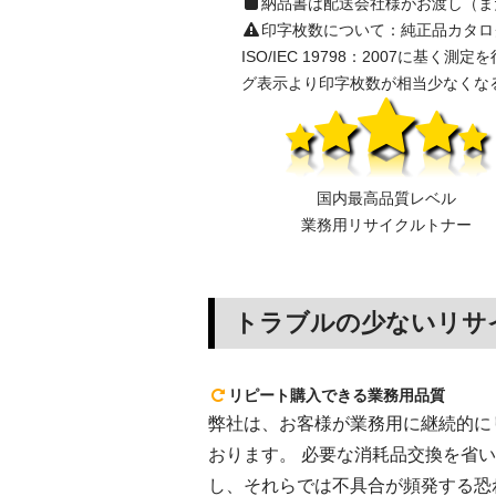
納品書は配送会社様がお渡し（ま
印字枚数について：純正品カタログ表示の
ISO/IEC 19798：2007
グ表示より印字枚数が相当少なくな
国内最高品質レベル
業務用リサイクルトナー
トラブルの少ないリサ
リピート購入できる業務用品質
弊社は、お客様が業務用に継続的にリピ
おります。 必要な消耗品交換を省
し、それらでは不具合が頻発する恐