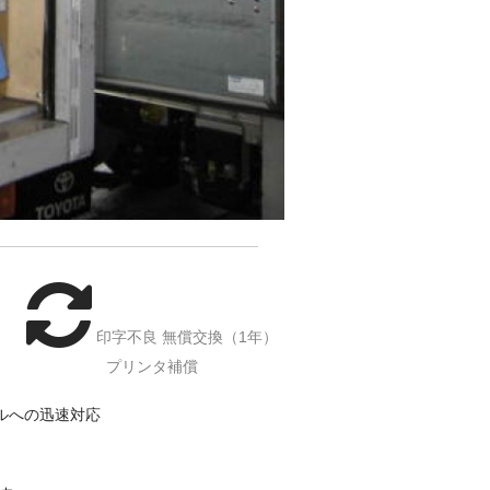
印字不良 無償交換（1年）
プリンタ補償
ルへの迅速対応