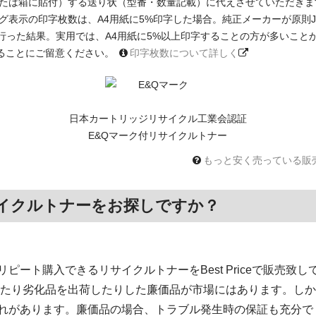
たは箱に貼付）する送り状（型番・数量記載）に代えさせていただきま
印字枚数は、A4用紙に5%印字した場合。純正メーカーが原則JIS X 6931 
に基く測定を行った結果。実用では、A4用紙に5%以上印字することの方が多い
ることにご留意ください。
印字枚数について詳しく
日本カートリッジリサイクル工業会認証
E&Qマーク付リサイクルトナー
もっと安く売っている販
イクルトナーをお探しですか？
ート購入できるリサイクルトナーをBest Priceで販売致し
いたり劣化品を出荷したりした廉価品が市場にはあります。しか
れがあります。廉価品の場合、トラブル発生時の保証も充分で