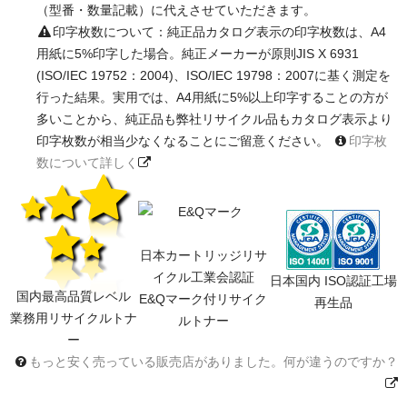
（型番・数量記載）に代えさせていただきます。
印字枚数について：純正品カタログ表示の印字枚数は、A4
用紙に5%印字した場合。純正メーカーが原則JIS X 6931
(ISO/IEC 19752：2004)、ISO/IEC 19798：2007に基く測定を
行った結果。実用では、A4用紙に5%以上印字することの方が
多いことから、純正品も弊社リサイクル品もカタログ表示より
印字枚数が相当少なくなることにご留意ください。
印字枚
数について詳しく
日本カートリッジリサ
イクル工業会認証
日本国内 ISO認証工場
国内最高品質レベル
E&Qマーク付リサイク
再生品
業務用リサイクルトナ
ルトナー
ー
もっと安く売っている販売店がありました。何が違うのですか？