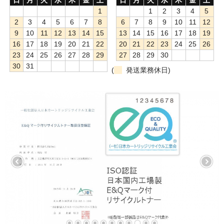
1
1
2
3
4
5
もっと安い販売店があります。何が違うのですか？
2
3
4
5
6
7
8
6
7
8
9
10
11
12
9
10
11
12
13
14
15
13
14
15
16
17
18
19
リサイクルトナーで経費削減
16
17
18
19
20
21
22
20
21
22
23
24
25
26
23
24
25
26
27
28
29
27
28
29
30
リサイクルトナーの評価
30
31
(
発送業務休日)
リサイクルトナーの選び方
リサイクルトナーを使える会社、使えない会社
全国発送・送料無料
印字枚数について
対応プリンターメーカー
見積書発行依頼
なぜ業務用を選ぶべき？