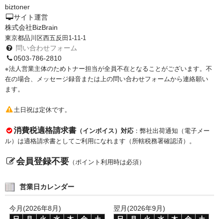
biztoner
PrivacyPolicy
サイト運営
株式会社BizBrain
特定商取引法に基づく表示
東京都品川区西五反田1-11-1
問い合わせフォーム
よくある質問
0503-786-2810
※法人営業主体のためトナー担当が全員不在となることがございます。不
保証受付中
在の場合、メッセージ録音または上の問い合わせフォームから連絡願い
ます。
トナー・ドラム交換・修理
土日祝は定休です。
プリンタ補償
消費税適格請求書
（インボイス）対応
：弊社出荷通知（電子メー
貴社都合返品
ル）は適格請求書としてご利用になれます（所轄税務署確認済）。
動画で分かる
会員登録不要
（ポイント利用時は必須）
購入ガイド
営業日カレンダー
トナーの種類と比較
今月(2026年8月)
翌月(2026年9月)
トナー再生の流れ
日
月
火
水
木
金
土
日
月
火
水
木
金
土