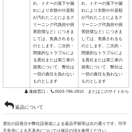
れ、トナーの落下や漏
れ、トナーの落下や漏
れにより衣類や什器類
れにより衣類や什器類
が汚れたことによるク
が汚れたことによるク
リーニング代負担や損
リーニング代負担や損
害賠償など）につきま
害賠償など）につきま
しては、免責されるも
しては、免責されるも
のとします。二次的・
のとします。二次的・
間接的なトラブルによ
間接的なトラブルによ
る貴社または第三者の
る貴社または第三者の
損害について、弊社は
損害について、弊社は
一切の責任を負わない
一切の責任を負わない
ものとします
ものとします
連絡窓口：
0503-786-2810 またはこのサイトから
返品について
貴社の誤発注や弊社誤発送による返品手順等は次の通りです。印字
不良等による不具合については保証の項を参照ください。