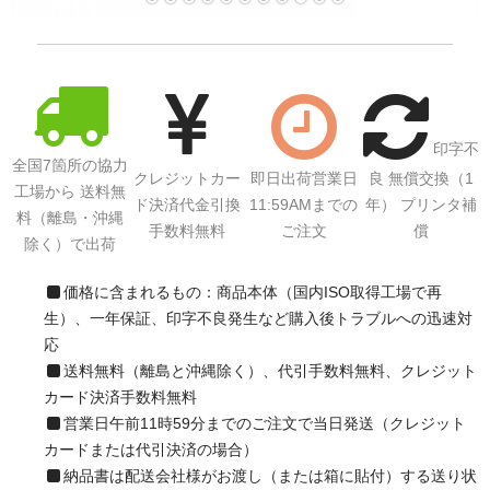
サイトマップ
印字不
全国7箇所の協力
クレジットカー
即日出荷営業日
良 無償交換（1
工場から 送料無
ド決済代金引換
11:59AMまでの
年） プリンタ補
料（離島・沖縄
手数料無料
ご注文
償
除く）で出荷
価格に含まれるもの：商品本体（国内ISO取得工場で再
生）、一年保証、印字不良発生など購入後トラブルへの迅速対
応
送料無料（離島と沖縄除く）、代引手数料無料、クレジット
カード決済手数料無料
営業日午前11時59分までのご注文で当日発送（クレジット
カードまたは代引決済の場合）
納品書は配送会社様がお渡し（または箱に貼付）する送り状