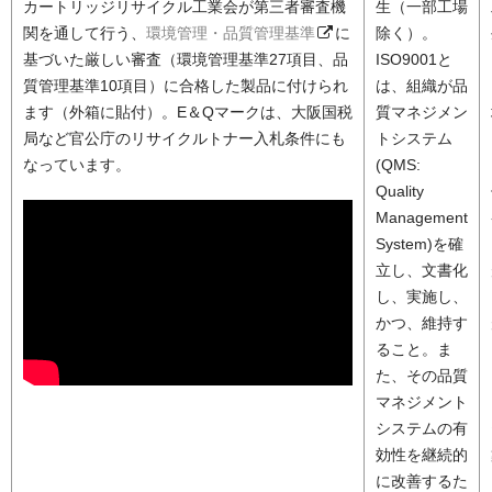
カートリッジリサイクル工業会が第三者審査機
生（一部工場
関を通して行う、
環境管理・品質管理基準
に
除く）。
基づいた厳しい審査（環境管理基準27項目、品
ISO9001と
質管理基準10項目）に合格した製品に付けられ
は、組織が品
ます（外箱に貼付）。E＆Qマークは、大阪国税
質マネジメン
局など官公庁のリサイクルトナー入札条件にも
トシステム
なっています。
(QMS:
Quality
Management
System)を確
立し、文書化
し、実施し、
かつ、維持す
ること。ま
た、その品質
マネジメント
システムの有
効性を継続的
に改善するた