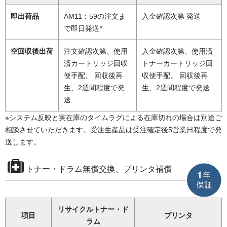
即出荷品
AM11：59の注文ま
入金確認次第 発送
※
で即日発送
空回収後出荷
注文確認次第、使用
入金確認次第、使用済
済カートリッジ回収
トナーカートリッジ回
便手配。 回収後再
収便手配。 回収後再
生、2週間程度で発
生、2週間程度で発送
送
※システム反映と実在庫のタイムラグによる在庫切れの場合は別途ご
相談させていただきます。受注生産品は受注確定後5営業日程度で発
送します。
トナー・ドラム無償交換、プリンタ補償
リサイクルトナー・ド
項目
プリンタ
ラム