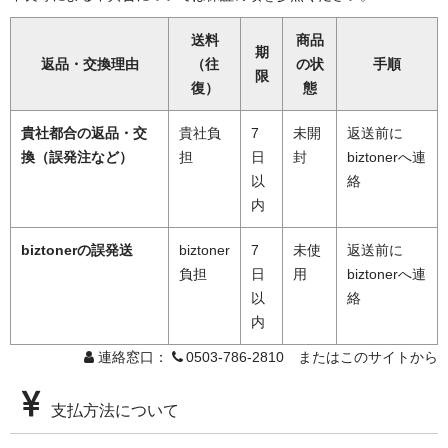
送料
商品
期
返品・交換理由
（往
の状
手順
限
復）
態
貴社都合の返品・交
貴社負
7
未開
返送前に
換（誤発注など）
担
日
封
biztonerへ連
以
絡
内
biztonerの誤発送
biztoner
7
未使
返送前に
負担
日
用
biztonerへ連
以
絡
内
連絡窓口：
0503-786-2810 またはこのサイトから
支払方法について