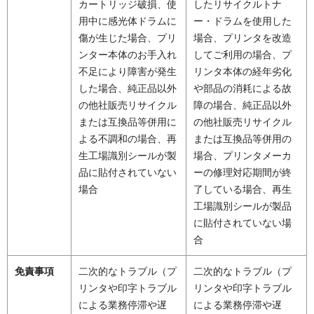
カートリッジ破損、使
したリサイクルトナ
用中に感光体ドラムに
ー・ドラムを使用した
傷が生じた場合、プリ
場合、プリンタを改造
ンター本体のお手入れ
してご利用の場合、プ
不足により障害が発生
リンタ本体の経年劣化
した場合、純正品以外
や部品の消耗による故
の他社販売リサイクル
障の場合、純正品以外
または互換品等併用に
の他社販売リサイクル
よる不調和の場合、再
または互換品等併用の
生工場識別シールが製
場合、プリンタメーカ
品に貼付されていない
ーの修理対応期間が終
場合
了している場合、再生
工場識別シールが製品
に貼付されていない場
合
免責事項
二次的なトラブル（プ
二次的なトラブル（プ
リンタや印字トラブル
リンタや印字トラブル
による業務停滞や遅
による業務停滞や遅