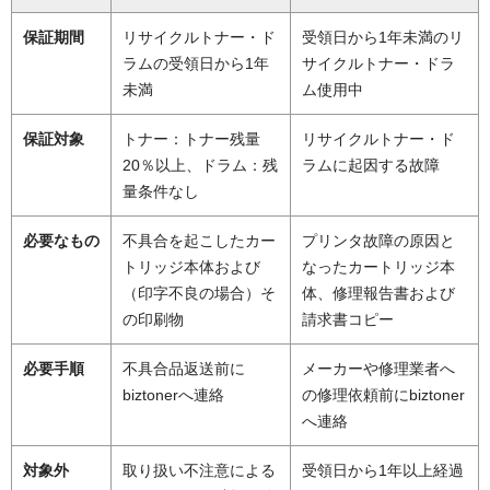
保証期間
リサイクルトナー・ド
受領日から1年未満のリ
ラムの受領日から1年
サイクルトナー・ドラ
未満
ム使用中
保証対象
トナー：トナー残量
リサイクルトナー・ド
20％以上、ドラム：残
ラムに起因する故障
量条件なし
必要なもの
不具合を起こしたカー
プリンタ故障の原因と
トリッジ本体および
なったカートリッジ本
（印字不良の場合）そ
体、修理報告書および
の印刷物
請求書コピー
必要手順
不具合品返送前に
メーカーや修理業者へ
biztonerへ連絡
の修理依頼前にbiztoner
へ連絡
対象外
取り扱い不注意による
受領日から1年以上経過