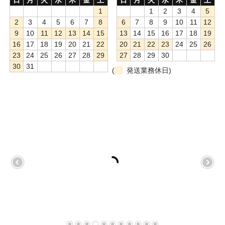
1
1
2
3
4
5
もっと安い販売店があります。何が違うのですか？
2
3
4
5
6
7
8
6
7
8
9
10
11
12
9
10
11
12
13
14
15
13
14
15
16
17
18
19
リサイクルトナーで経費削減
16
17
18
19
20
21
22
20
21
22
23
24
25
26
23
24
25
26
27
28
29
27
28
29
30
リサイクルトナーの評価
30
31
(
発送業務休日)
リサイクルトナーの選び方
リサイクルトナーを使える会社、使えない会社
全国発送・送料無料
印字枚数について
対応プリンターメーカー
見積書発行依頼
なぜ業務用を選ぶべき？