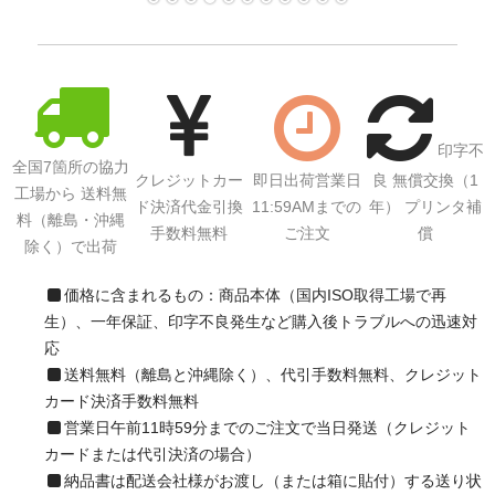
サイトマップ
印字不
全国7箇所の協力
クレジットカー
即日出荷営業日
良 無償交換（1
工場から 送料無
ド決済代金引換
11:59AMまでの
年） プリンタ補
料（離島・沖縄
手数料無料
ご注文
償
除く）で出荷
価格に含まれるもの：商品本体（国内ISO取得工場で再
生）、一年保証、印字不良発生など購入後トラブルへの迅速対
応
送料無料（離島と沖縄除く）、代引手数料無料、クレジット
カード決済手数料無料
営業日午前11時59分までのご注文で当日発送（クレジット
カードまたは代引決済の場合）
納品書は配送会社様がお渡し（または箱に貼付）する送り状