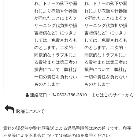
れ、トナーの落下や漏
れ、トナーの落下や漏
れにより衣類や什器類
れにより衣類や什器類
が汚れたことによるク
が汚れたことによるク
リーニング代負担や損
リーニング代負担や損
害賠償など）につきま
害賠償など）につきま
しては、免責されるも
しては、免責されるも
のとします。二次的・
のとします。二次的・
間接的なトラブルによ
間接的なトラブルによ
る貴社または第三者の
る貴社または第三者の
損害について、弊社は
損害について、弊社は
一切の責任を負わない
一切の責任を負わない
ものとします
ものとします
連絡窓口：
0503-786-2810 またはこのサイトから
返品について
貴社の誤発注や弊社誤発送による返品手順等は次の通りです。印字
不良等による不具合については保証の項を参照ください。