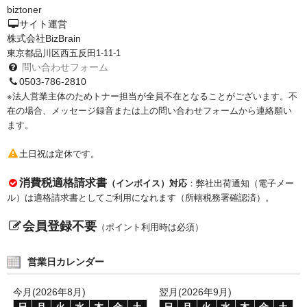
biztoner
PrivacyPolicy
サイト運営
株式会社BizBrain
特定商取引法に基づく表示
東京都品川区西五反田1-11-1
問い合わせフォーム
よくある質問
0503-786-2810
※法人営業主体のためトナー担当が全員不在となることがございます。不
保証受付中
在の場合、メッセージ録音または上の問い合わせフォームから連絡願い
ます。
トナー・ドラム交換・修理
土日祝は定休です。
プリンタ補償
消費税適格請求書
（インボイス）対応
：弊社出荷通知（電子メー
貴社都合返品
ル）は適格請求書としてご利用になれます（所轄税務署確認済）。
動画で分かる
会員登録不要
（ポイント利用時は必須）
購入ガイド
営業日カレンダー
トナーの種類と比較
今月(2026年8月)
翌月(2026年9月)
トナー再生の流れ
日
月
火
水
木
金
土
日
月
火
水
木
金
土