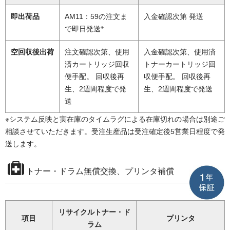
即出荷品
AM11：59の注文ま
入金確認次第 発送
※
で即日発送
空回収後出荷
注文確認次第、使用
入金確認次第、使用済
済カートリッジ回収
トナーカートリッジ回
便手配。 回収後再
収便手配。 回収後再
生、2週間程度で発
生、2週間程度で発送
送
※システム反映と実在庫のタイムラグによる在庫切れの場合は別途ご
相談させていただきます。受注生産品は受注確定後5営業日程度で発
送します。
トナー・ドラム無償交換、プリンタ補償
リサイクルトナー・ド
項目
プリンタ
ラム