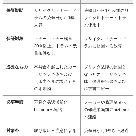
保証期間
リサイクルトナー・ド
受領日から1年未満のリ
ラムの受領日から1年
サイクルトナー・ドラ
未満
ム使用中
保証対象
トナー：トナー残量
リサイクルトナー・ド
20％以上、ドラム：残
ラムに起因する故障
量条件なし
必要なもの
不具合を起こしたカー
プリンタ故障の原因と
トリッジ本体および
なったカートリッジ本
（印字不良の場合）そ
体、修理報告書および
の印刷物
請求書コピー
必要手順
不具合品返送前に
メーカーや修理業者へ
biztonerへ連絡
の修理依頼前にbiztoner
へ連絡
対象外
取り扱い不注意による
受領日から1年以上経過