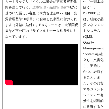
カートリッジリサイクル工業会が第三者審査機
生（一部工場
関を通して行う、
環境管理・品質管理基準
に
除く）。
基づいた厳しい審査（環境管理基準27項目、品
ISO9001と
質管理基準10項目）に合格した製品に付けられ
は、組織が品
ます（外箱に貼付）。E＆Qマークは、大阪国税
質マネジメン
局など官公庁のリサイクルトナー入札条件にも
トシステム
なっています。
(QMS:
Quality
Management
System)を確
立し、文書化
し、実施し、
かつ、維持す
ること。ま
た、その品質
マネジメント
システムの有
効性を継続的
に改善するた