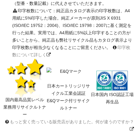
（型番・数量記載）に代えさせていただきます。
印字枚数について：純正品カタログ表示の印字枚数は、A4
用紙に5%印字した場合。純正メーカーが原則JIS X 6931
(ISO/IEC 19752：2004)、ISO/IEC 19798：2007に基く測定を
行った結果。実用では、A4用紙に5%以上印字することの方が
多いことから、純正品も弊社リサイクル品もカタログ表示より
印字枚数が相当少なくなることにご留意ください。
印字枚
数について詳しく
日本カートリッジリサ
イクル工業会認証
日本国内 ISO認証工場
国内最高品質レベル
E&Qマーク付リサイク
再生品
業務用リサイクルトナ
ルトナー
ー
もっと安く売っている販売店がありました。何が違うのですか？