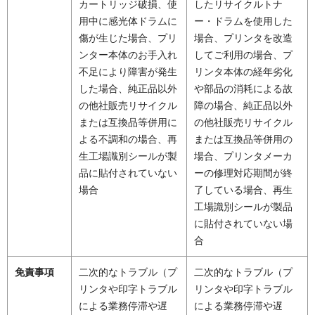
カートリッジ破損、使
したリサイクルトナ
用中に感光体ドラムに
ー・ドラムを使用した
傷が生じた場合、プリ
場合、プリンタを改造
ンター本体のお手入れ
してご利用の場合、プ
不足により障害が発生
リンタ本体の経年劣化
した場合、純正品以外
や部品の消耗による故
の他社販売リサイクル
障の場合、純正品以外
または互換品等併用に
の他社販売リサイクル
よる不調和の場合、再
または互換品等併用の
生工場識別シールが製
場合、プリンタメーカ
品に貼付されていない
ーの修理対応期間が終
場合
了している場合、再生
工場識別シールが製品
に貼付されていない場
合
免責事項
二次的なトラブル（プ
二次的なトラブル（プ
リンタや印字トラブル
リンタや印字トラブル
による業務停滞や遅
による業務停滞や遅