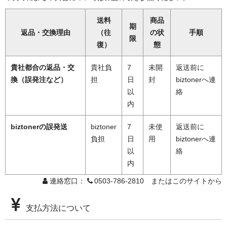
送料
商品
期
返品・交換理由
（往
の状
手順
限
復）
態
貴社都合の返品・交
貴社負
7
未開
返送前に
換（誤発注など）
担
日
封
biztonerへ連
以
絡
内
biztonerの誤発送
biztoner
7
未使
返送前に
負担
日
用
biztonerへ連
以
絡
内
連絡窓口：
0503-786-2810 またはこのサイトから
支払方法について