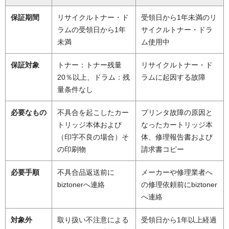
保証期間
リサイクルトナー・ド
受領日から1年未満のリ
ラムの受領日から1年
サイクルトナー・ドラ
未満
ム使用中
保証対象
トナー：トナー残量
リサイクルトナー・ド
20％以上、ドラム：残
ラムに起因する故障
量条件なし
必要なもの
不具合を起こしたカー
プリンタ故障の原因と
トリッジ本体および
なったカートリッジ本
（印字不良の場合）そ
体、修理報告書および
の印刷物
請求書コピー
必要手順
不具合品返送前に
メーカーや修理業者へ
biztonerへ連絡
の修理依頼前にbiztoner
へ連絡
対象外
取り扱い不注意による
受領日から1年以上経過