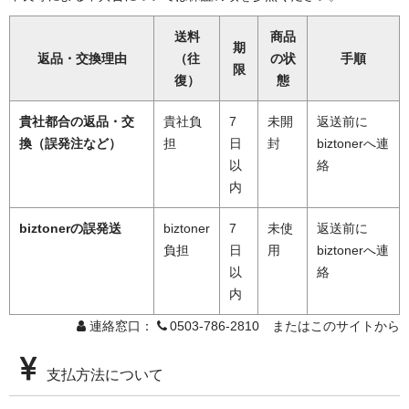
送料
商品
期
返品・交換理由
（往
の状
手順
限
復）
態
貴社都合の返品・交
貴社負
7
未開
返送前に
換（誤発注など）
担
日
封
biztonerへ連
以
絡
内
biztonerの誤発送
biztoner
7
未使
返送前に
負担
日
用
biztonerへ連
以
絡
内
連絡窓口：
0503-786-2810 またはこのサイトから
支払方法について