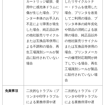
カートリッジ破損、使
したリサイクルトナ
用中に感光体ドラムに
ー・ドラムを使用した
傷が生じた場合、プリ
場合、プリンタを改造
ンター本体のお手入れ
してご利用の場合、プ
不足により障害が発生
リンタ本体の経年劣化
した場合、純正品以外
や部品の消耗による故
の他社販売リサイクル
障の場合、純正品以外
または互換品等併用に
の他社販売リサイクル
よる不調和の場合、再
または互換品等併用の
生工場識別シールが製
場合、プリンタメーカ
品に貼付されていない
ーの修理対応期間が終
場合
了している場合、再生
工場識別シールが製品
に貼付されていない場
合
免責事項
二次的なトラブル（プ
二次的なトラブル（プ
リンタや印字トラブル
リンタや印字トラブル
による業務停滞や遅
による業務停滞や遅