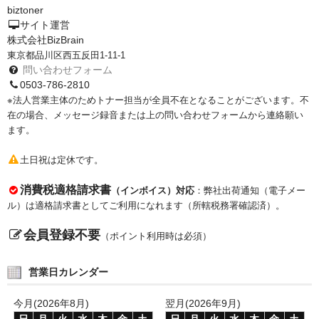
biztoner
PrivacyPolicy
サイト運営
株式会社BizBrain
特定商取引法に基づく表示
東京都品川区西五反田1-11-1
問い合わせフォーム
よくある質問
0503-786-2810
※法人営業主体のためトナー担当が全員不在となることがございます。不
保証受付中
在の場合、メッセージ録音または上の問い合わせフォームから連絡願い
ます。
トナー・ドラム交換・修理
土日祝は定休です。
プリンタ補償
消費税適格請求書
（インボイス）対応
：弊社出荷通知（電子メー
貴社都合返品
ル）は適格請求書としてご利用になれます（所轄税務署確認済）。
動画で分かる
会員登録不要
（ポイント利用時は必須）
購入ガイド
営業日カレンダー
トナーの種類と比較
今月(2026年8月)
翌月(2026年9月)
トナー再生の流れ
日
月
火
水
木
金
土
日
月
火
水
木
金
土