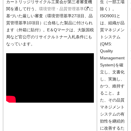
カートリッジリサイクル工業会が第三者審査機
生（一部工場
関を通して行う、
環境管理・品質管理基準
に
除く）。
基づいた厳しい審査（環境管理基準27項目、品
ISO9001と
質管理基準10項目）に合格した製品に付けられ
は、組織が品
ます（外箱に貼付）。E＆Qマークは、大阪国税
質マネジメン
局など官公庁のリサイクルトナー入札条件にも
トシステム
なっています。
(QMS:
Quality
Management
System)を確
立し、文書化
し、実施し、
かつ、維持す
ること。ま
た、その品質
マネジメント
システムの有
効性を継続的
に改善するた