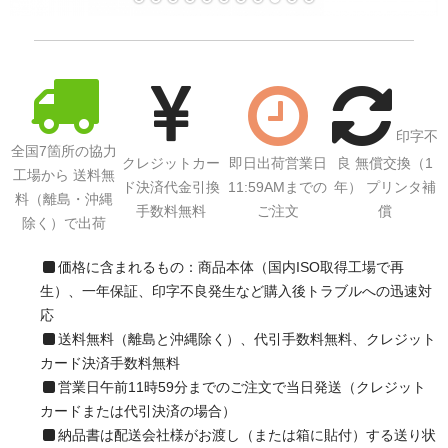
サイトマップ
印字不
全国7箇所の協力
クレジットカー
即日出荷営業日
良 無償交換（1
工場から 送料無
ド決済代金引換
11:59AMまでの
年） プリンタ補
料（離島・沖縄
手数料無料
ご注文
償
除く）で出荷
価格に含まれるもの：商品本体（国内ISO取得工場で再
生）、一年保証、印字不良発生など購入後トラブルへの迅速対
応
送料無料（離島と沖縄除く）、代引手数料無料、クレジット
カード決済手数料無料
営業日午前11時59分までのご注文で当日発送（クレジット
カードまたは代引決済の場合）
納品書は配送会社様がお渡し（または箱に貼付）する送り状