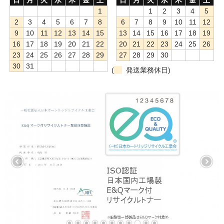
1
1
2
3
4
5
もっと安い販売店があります。何が違うのですか？
2
3
4
5
6
7
8
6
7
8
9
10
11
12
9
10
11
12
13
14
15
13
14
15
16
17
18
19
リサイクルトナーで経費削減
16
17
18
19
20
21
22
20
21
22
23
24
25
26
23
24
25
26
27
28
29
27
28
29
30
リサイクルトナーの評価
30
31
(
発送業務休日)
リサイクルトナーの選び方
リサイクルトナーを使える会社、使えない会社
全国発送・送料無料
印字枚数について
対応プリンターメーカー
見積書発行依頼
なぜ業務用を選ぶべき？