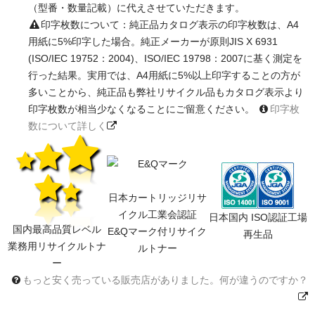
（型番・数量記載）に代えさせていただきます。
印字枚数について：純正品カタログ表示の印字枚数は、A4
用紙に5%印字した場合。純正メーカーが原則JIS X 6931
(ISO/IEC 19752：2004)、ISO/IEC 19798：2007に基く測定を
行った結果。実用では、A4用紙に5%以上印字することの方が
多いことから、純正品も弊社リサイクル品もカタログ表示より
印字枚数が相当少なくなることにご留意ください。
印字枚
数について詳しく
日本カートリッジリサ
イクル工業会認証
日本国内 ISO認証工場
国内最高品質レベル
E&Qマーク付リサイク
再生品
業務用リサイクルトナ
ルトナー
ー
もっと安く売っている販売店がありました。何が違うのですか？