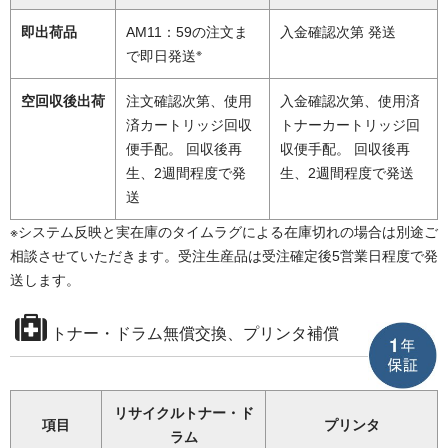
即出荷品
AM11：59の注文ま
入金確認次第 発送
※
で即日発送
空回収後出荷
注文確認次第、使用
入金確認次第、使用済
済カートリッジ回収
トナーカートリッジ回
便手配。 回収後再
収便手配。 回収後再
生、2週間程度で発
生、2週間程度で発送
送
※システム反映と実在庫のタイムラグによる在庫切れの場合は別途ご
相談させていただきます。受注生産品は受注確定後5営業日程度で発
送します。
トナー・ドラム無償交換、プリンタ補償
リサイクルトナー・ド
項目
プリンタ
ラム