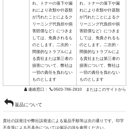
れ、トナーの落下や漏
れ、トナーの落下や漏
れにより衣類や什器類
れにより衣類や什器類
が汚れたことによるク
が汚れたことによるク
リーニング代負担や損
リーニング代負担や損
害賠償など）につきま
害賠償など）につきま
しては、免責されるも
しては、免責されるも
のとします。二次的・
のとします。二次的・
間接的なトラブルによ
間接的なトラブルによ
る貴社または第三者の
る貴社または第三者の
損害について、弊社は
損害について、弊社は
一切の責任を負わない
一切の責任を負わない
ものとします
ものとします
連絡窓口：
0503-786-2810 またはこのサイトから
返品について
貴社の誤発注や弊社誤発送による返品手順等は次の通りです。印字
不良等による不具合については保証の項を参照ください。