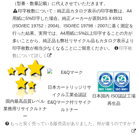
（型番・数量記載）に代えさせていただきます。
印字枚数について：純正品カタログ表示の印字枚数は、A4
用紙に5%印字した場合。純正メーカーが原則JIS X 6931
(ISO/IEC 19752：2004)、ISO/IEC 19798：2007に基く測定を
行った結果。実用では、A4用紙に5%以上印字することの方が
多いことから、純正品も弊社リサイクル品もカタログ表示より
印字枚数が相当少なくなることにご留意ください。
印字枚
数について詳しく
日本カートリッジリサ
イクル工業会認証
日本国内 ISO認証工場
国内最高品質レベル
E&Qマーク付リサイク
再生品
業務用リサイクルトナ
ルトナー
ー
もっと安く売っている販売店がありました。何が違うのですか？