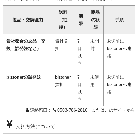
送料
商品
期
返品・交換理由
（往
の状
手順
限
復）
態
貴社都合の返品・交
貴社負
7
未開
返送前に
換（誤発注など）
担
日
封
biztonerへ連
以
絡
内
biztonerの誤発送
biztoner
7
未使
返送前に
負担
日
用
biztonerへ連
以
絡
内
連絡窓口：
0503-786-2810 またはこのサイトから
支払方法について