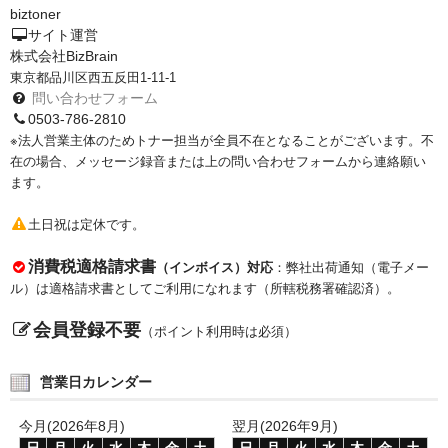
biztoner
PrivacyPolicy
サイト運営
株式会社BizBrain
特定商取引法に基づく表示
東京都品川区西五反田1-11-1
問い合わせフォーム
よくある質問
0503-786-2810
※法人営業主体のためトナー担当が全員不在となることがございます。不
保証受付中
在の場合、メッセージ録音または上の問い合わせフォームから連絡願い
ます。
トナー・ドラム交換・修理
土日祝は定休です。
プリンタ補償
消費税適格請求書
（インボイス）対応
：弊社出荷通知（電子メー
貴社都合返品
ル）は適格請求書としてご利用になれます（所轄税務署確認済）。
動画で分かる
会員登録不要
（ポイント利用時は必須）
購入ガイド
営業日カレンダー
トナーの種類と比較
今月(2026年8月)
翌月(2026年9月)
トナー再生の流れ
日
月
火
水
木
金
土
日
月
火
水
木
金
土