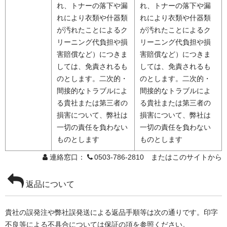
れ、トナーの落下や漏
れ、トナーの落下や漏
れにより衣類や什器類
れにより衣類や什器類
が汚れたことによるク
が汚れたことによるク
リーニング代負担や損
リーニング代負担や損
害賠償など）につきま
害賠償など）につきま
しては、免責されるも
しては、免責されるも
のとします。二次的・
のとします。二次的・
間接的なトラブルによ
間接的なトラブルによ
る貴社または第三者の
る貴社または第三者の
損害について、弊社は
損害について、弊社は
一切の責任を負わない
一切の責任を負わない
ものとします
ものとします
連絡窓口：
0503-786-2810 またはこのサイトから
返品について
貴社の誤発注や弊社誤発送による返品手順等は次の通りです。印字
不良等による不具合については保証の項を参照ください。