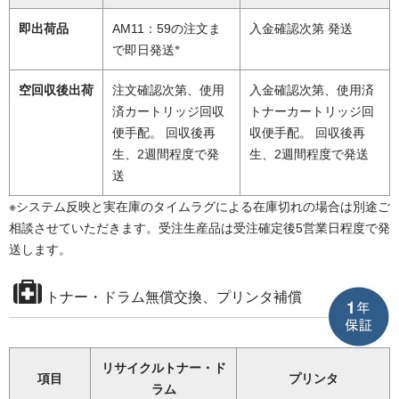
即出荷品
AM11：59の注文ま
入金確認次第 発送
※
で即日発送
空回収後出荷
注文確認次第、使用
入金確認次第、使用済
済カートリッジ回収
トナーカートリッジ回
便手配。 回収後再
収便手配。 回収後再
生、2週間程度で発
生、2週間程度で発送
送
※システム反映と実在庫のタイムラグによる在庫切れの場合は別途ご
相談させていただきます。受注生産品は受注確定後5営業日程度で発
送します。
トナー・ドラム無償交換、プリンタ補償
リサイクルトナー・ド
項目
プリンタ
ラム