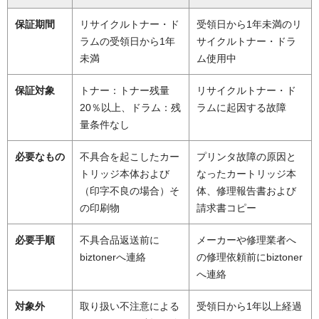
保証期間
リサイクルトナー・ド
受領日から1年未満のリ
ラムの受領日から1年
サイクルトナー・ドラ
未満
ム使用中
保証対象
トナー：トナー残量
リサイクルトナー・ド
20％以上、ドラム：残
ラムに起因する故障
量条件なし
必要なもの
不具合を起こしたカー
プリンタ故障の原因と
トリッジ本体および
なったカートリッジ本
（印字不良の場合）そ
体、修理報告書および
の印刷物
請求書コピー
必要手順
不具合品返送前に
メーカーや修理業者へ
biztonerへ連絡
の修理依頼前にbiztoner
へ連絡
対象外
取り扱い不注意による
受領日から1年以上経過