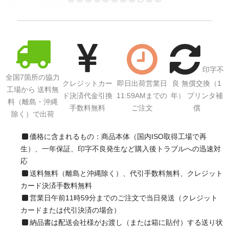
サイトマップ
印字不
全国7箇所の協力
クレジットカー
即日出荷営業日
良 無償交換（1
工場から 送料無
ド決済代金引換
11:59AMまでの
年） プリンタ補
料（離島・沖縄
手数料無料
ご注文
償
除く）で出荷
価格に含まれるもの：商品本体（国内ISO取得工場で再
生）、一年保証、印字不良発生など購入後トラブルへの迅速対
応
送料無料（離島と沖縄除く）、代引手数料無料、クレジット
カード決済手数料無料
営業日午前11時59分までのご注文で当日発送（クレジット
カードまたは代引決済の場合）
納品書は配送会社様がお渡し（または箱に貼付）する送り状