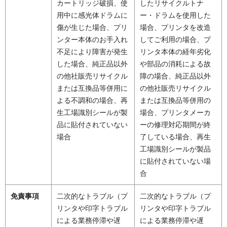
カートリッジ破損、使
したリサイクルトナ
用中に感光体ドラムに
ー・ドラムを使用した
傷が生じた場合、プリ
場合、プリンタを改造
ンター本体のお手入れ
してご利用の場合、プ
不足により障害が発生
リンタ本体の経年劣化
した場合、純正品以外
や部品の消耗による故
の他社販売リサイクル
障の場合、純正品以外
または互換品等併用に
の他社販売リサイクル
よる不調和の場合、再
または互換品等併用の
生工場識別シールが製
場合、プリンタメーカ
品に貼付されていない
ーの修理対応期間が終
場合
了している場合、再生
工場識別シールが製品
に貼付されていない場
合
免責事項
二次的なトラブル（プ
二次的なトラブル（プ
リンタや印字トラブル
リンタや印字トラブル
による業務停滞や遅
による業務停滞や遅