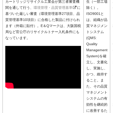
カートリッジリサイクル工業会が第三者審査機
生（一部工場
関を通して行う、
環境管理・品質管理基準
に
除く）。
基づいた厳しい審査（環境管理基準27項目、品
ISO9001と
質管理基準10項目）に合格した製品に付けられ
は、組織が品
ます（外箱に貼付）。E＆Qマークは、大阪国税
質マネジメン
局など官公庁のリサイクルトナー入札条件にも
トシステム
なっています。
(QMS:
Quality
Management
System)を確
立し、文書化
し、実施し、
かつ、維持す
ること。ま
た、その品質
マネジメント
システムの有
効性を継続的
に改善するた