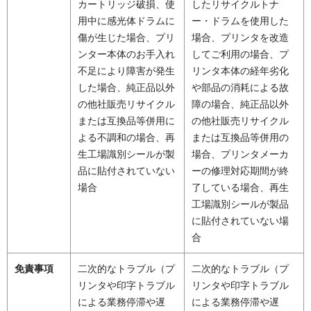
カートリッジ破損、使
したリサイクルトナ
用中に感光体ドラムに
ー・ドラムを使用した
傷が生じた場合、プリ
場合、プリンタを改造
ンター本体のお手入れ
してご利用の場合、プ
不足により障害が発生
リンタ本体の経年劣化
した場合、純正品以外
や部品の消耗による故
の他社販売リサイクル
障の場合、純正品以外
または互換品等併用に
の他社販売リサイクル
よる不調和の場合、再
または互換品等併用の
生工場識別シールが製
場合、プリンタメーカ
品に貼付されていない
ーの修理対応期間が終
場合
了している場合、再生
工場識別シールが製品
に貼付されていない場
合
免責事項
二次的なトラブル（プ
二次的なトラブル（プ
リンタや印字トラブル
リンタや印字トラブル
による業務停滞や遅
による業務停滞や遅