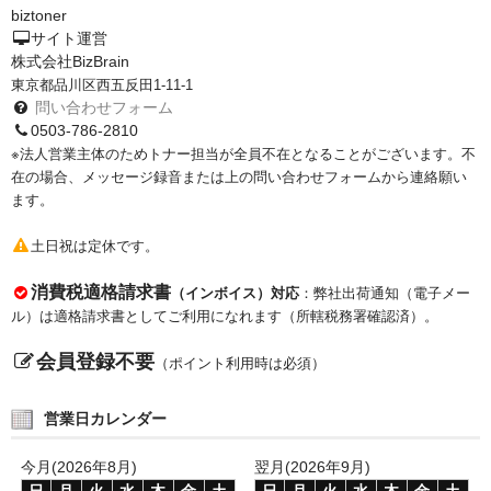
biztoner
PrivacyPolicy
サイト運営
株式会社BizBrain
特定商取引法に基づく表示
東京都品川区西五反田1-11-1
問い合わせフォーム
よくある質問
0503-786-2810
※法人営業主体のためトナー担当が全員不在となることがございます。不
保証受付中
在の場合、メッセージ録音または上の問い合わせフォームから連絡願い
ます。
トナー・ドラム交換・修理
土日祝は定休です。
プリンタ補償
消費税適格請求書
（インボイス）対応
：弊社出荷通知（電子メー
貴社都合返品
ル）は適格請求書としてご利用になれます（所轄税務署確認済）。
動画で分かる
会員登録不要
（ポイント利用時は必須）
購入ガイド
営業日カレンダー
トナーの種類と比較
今月(2026年8月)
翌月(2026年9月)
トナー再生の流れ
日
月
火
水
木
金
土
日
月
火
水
木
金
土