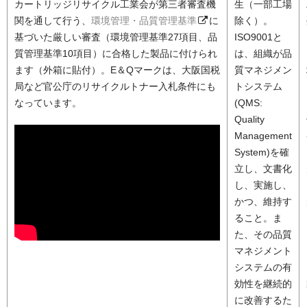
カートリッジリサイクル工業会が第三者審査機
生（一部工場
関を通して行う、
環境管理・品質管理基準
に
除く）。
基づいた厳しい審査（環境管理基準27項目、品
ISO9001と
質管理基準10項目）に合格した製品に付けられ
は、組織が品
ます（外箱に貼付）。E＆Qマークは、大阪国税
質マネジメン
局など官公庁のリサイクルトナー入札条件にも
トシステム
なっています。
(QMS:
Quality
Management
System)を確
立し、文書化
し、実施し、
かつ、維持す
ること。ま
た、その品質
マネジメント
システムの有
効性を継続的
に改善するた