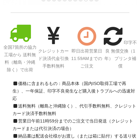
サイトマップ
印字不
全国7箇所の協力
クレジットカー
即日出荷営業日
良 無償交換（1
工場から 送料無
ド決済代金引換
11:59AMまでの
年） プリンタ補
料（離島・沖縄
手数料無料
ご注文
償
除く）で出荷
価格に含まれるもの：商品本体（国内ISO取得工場で再
生）、一年保証、印字不良発生など購入後トラブルへの迅速対
応
送料無料（離島と沖縄除く）、代引手数料無料、クレジット
カード決済手数料無料
営業日午前11時59分までのご注文で当日発送（クレジット
カードまたは代引決済の場合）
納品書は配送会社様がお渡し（または箱に貼付）する送り状