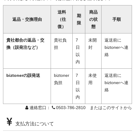
送料
商品
期
返品・交換理由
（往
の状
手順
限
復）
態
貴社都合の返品・交
貴社負
7
未開
返送前に
換（誤発注など）
担
日
封
biztonerへ連
以
絡
内
biztonerの誤発送
biztoner
7
未使
返送前に
負担
日
用
biztonerへ連
以
絡
内
連絡窓口：
0503-786-2810 またはこのサイトから
支払方法について