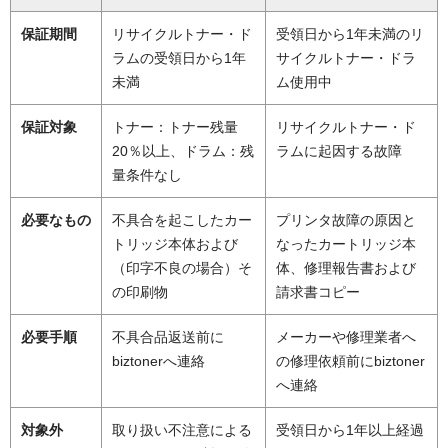
保証期間
リサイクルトナー・ド
受領日から1年未満のリ
ラムの受領日から1年
サイクルトナー・ドラ
未満
ム使用中
保証対象
トナー：トナー残量
リサイクルトナー・ド
20％以上、ドラム：残
ラムに起因する故障
量条件なし
必要なもの
不具合を起こしたカー
プリンタ故障の原因と
トリッジ本体および
なったカートリッジ本
（印字不良の場合）そ
体、修理報告書および
の印刷物
請求書コピー
必要手順
不具合品返送前に
メーカーや修理業者へ
biztonerへ連絡
の修理依頼前にbiztoner
へ連絡
対象外
取り扱い不注意による
受領日から1年以上経過