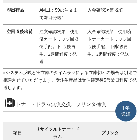
即出荷品
AM11：59の注文ま
入金確認次第 発送
※
で即日発送
空回収後出荷
注文確認次第、使用
入金確認次第、使用済
済カートリッジ回収
トナーカートリッジ回
便手配。 回収後再
収便手配。 回収後再
生、2週間程度で発
生、2週間程度で発送
送
※システム反映と実在庫のタイムラグによる在庫切れの場合は別途ご
相談させていただきます。受注生産品は受注確定後5営業日程度で発
送します。
トナー・ドラム無償交換、プリンタ補償
リサイクルトナー・ド
項目
プリンタ
ラム