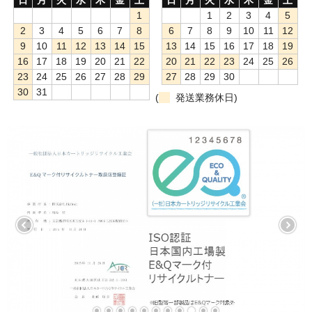
1
1
2
3
4
5
もっと安い販売店があります。何が違うのですか？
2
3
4
5
6
7
8
6
7
8
9
10
11
12
9
10
11
12
13
14
15
13
14
15
16
17
18
19
リサイクルトナーで経費削減
16
17
18
19
20
21
22
20
21
22
23
24
25
26
23
24
25
26
27
28
29
27
28
29
30
リサイクルトナーの評価
30
31
(
発送業務休日)
リサイクルトナーの選び方
リサイクルトナーを使える会社、使えない会社
全国発送・送料無料
印字枚数について
対応プリンターメーカー
見積書発行依頼
なぜ業務用を選ぶべき？