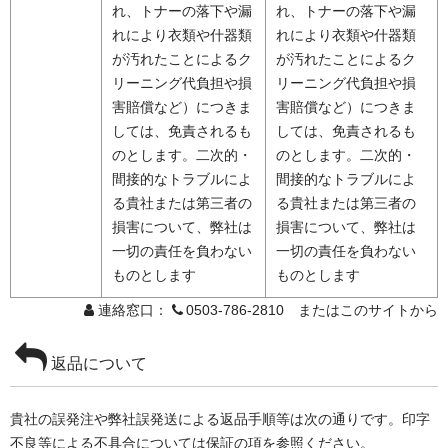
れ、トナーの落下や漏
れ、トナーの落下や漏
れにより衣類や什器類
れにより衣類や什器類
が汚れたことによるク
が汚れたことによるク
リーニング代負担や損
リーニング代負担や損
害賠償など）につきま
害賠償など）につきま
しては、免責されるも
しては、免責されるも
のとします。二次的・
のとします。二次的・
間接的なトラブルによ
間接的なトラブルによ
る貴社または第三者の
る貴社または第三者の
損害について、弊社は
損害について、弊社は
一切の責任を負わない
一切の責任を負わない
ものとします
ものとします
連絡窓口：
0503-786-2810 またはこのサイトから
返品について
貴社の誤発注や弊社誤発送による返品手順等は次の通りです。印字
不良等による不具合については保証の項を参照ください。