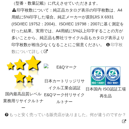
（型番・数量記載）に代えさせていただきます。
印字枚数について：純正品カタログ表示の印字枚数は、A4
用紙に5%印字した場合。純正メーカーが原則JIS X 6931
(ISO/IEC 19752：2004)、ISO/IEC 19798：2007に基く測定を
行った結果。実用では、A4用紙に5%以上印字することの方が
多いことから、純正品も弊社リサイクル品もカタログ表示より
印字枚数が相当少なくなることにご留意ください。
印字枚
数について詳しく
日本カートリッジリサ
イクル工業会認証
日本国内 ISO認証工場
国内最高品質レベル
E&Qマーク付リサイク
再生品
業務用リサイクルトナ
ルトナー
ー
もっと安く売っている販売店がありました。何が違うのですか？