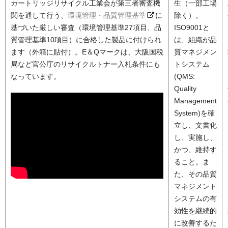
カートリッジリサイクル工業会が第三者審査機
生（一部工場
関を通して行う、
環境管理・品質管理基準
に
除く）。
基づいた厳しい審査（環境管理基準27項目、品
ISO9001と
質管理基準10項目）に合格した製品に付けられ
は、組織が品
ます（外箱に貼付）。E＆Qマークは、大阪国税
質マネジメン
局など官公庁のリサイクルトナー入札条件にも
トシステム
なっています。
(QMS:
Quality
Management
System)を確
立し、文書化
し、実施し、
かつ、維持す
ること。ま
た、その品質
マネジメント
システムの有
効性を継続的
に改善するた