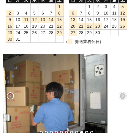
1
1
2
3
4
5
もっと安い販売店があります。何が違うのですか？
2
3
4
5
6
7
8
6
7
8
9
10
11
12
9
10
11
12
13
14
15
13
14
15
16
17
18
19
リサイクルトナーで経費削減
16
17
18
19
20
21
22
20
21
22
23
24
25
26
23
24
25
26
27
28
29
27
28
29
30
リサイクルトナーの評価
30
31
(
発送業務休日)
リサイクルトナーの選び方
リサイクルトナーを使える会社、使えない会社
全国発送・送料無料
印字枚数について
対応プリンターメーカー
見積書発行依頼
なぜ業務用を選ぶべき？