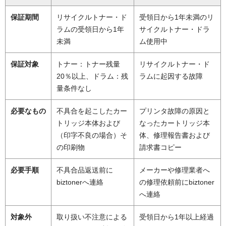
保証期間
リサイクルトナー・ド
受領日から1年未満のリ
ラムの受領日から1年
サイクルトナー・ドラ
未満
ム使用中
保証対象
トナー：トナー残量
リサイクルトナー・ド
20％以上、ドラム：残
ラムに起因する故障
量条件なし
必要なもの
不具合を起こしたカー
プリンタ故障の原因と
トリッジ本体および
なったカートリッジ本
（印字不良の場合）そ
体、修理報告書および
の印刷物
請求書コピー
必要手順
不具合品返送前に
メーカーや修理業者へ
biztonerへ連絡
の修理依頼前にbiztoner
へ連絡
対象外
取り扱い不注意による
受領日から1年以上経過