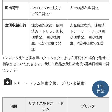
即出荷品
AM11：59の注文ま
入金確認次第 発送
※
で即日発送
空回収後出荷
注文確認次第、使用
入金確認次第、使用済
済カートリッジ回収
トナーカートリッジ回
便手配。 回収後再
収便手配。 回収後再
生、2週間程度で発
生、2週間程度で発送
送
※システム反映と実在庫のタイムラグによる在庫切れの場合は別途ご
相談させていただきます。受注生産品は受注確定後5営業日程度で発
送します。
トナー・ドラム無償交換、プリンタ補償
リサイクルトナー・ド
項目
プリンタ
ラム