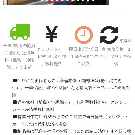
サイトマップ
印字不
全国7箇所の協力
クレジットカー
即日出荷営業日
良 無償交換（1
工場から 送料無
ド決済代金引換
11:59AMまでの
年） プリンタ補
料（離島・沖縄
手数料無料
ご注文
償
除く）で出荷
価格に含まれるもの：商品本体（国内ISO取得工場で再
生）、一年保証、印字不良発生など購入後トラブルへの迅速対
応
送料無料（離島と沖縄除く）、代引手数料無料、クレジット
カード決済手数料無料
営業日午前11時59分までのご注文で当日発送（クレジット
カードまたは代引決済の場合）
納品書は配送会社様がお渡し（または箱に貼付）する送り状