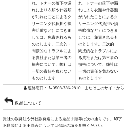
れ、トナーの落下や漏
れ、トナーの落下や漏
れにより衣類や什器類
れにより衣類や什器類
が汚れたことによるク
が汚れたことによるク
リーニング代負担や損
リーニング代負担や損
害賠償など）につきま
害賠償など）につきま
しては、免責されるも
しては、免責されるも
のとします。二次的・
のとします。二次的・
間接的なトラブルによ
間接的なトラブルによ
る貴社または第三者の
る貴社または第三者の
損害について、弊社は
損害について、弊社は
一切の責任を負わない
一切の責任を負わない
ものとします
ものとします
連絡窓口：
0503-786-2810 またはこのサイトから
返品について
貴社の誤発注や弊社誤発送による返品手順等は次の通りです。印字
不良等による不具合については保証の項を参照ください。