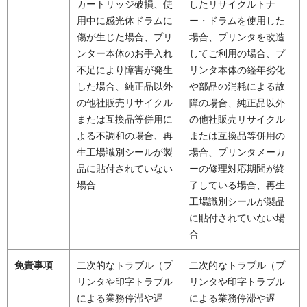
カートリッジ破損、使
したリサイクルトナ
用中に感光体ドラムに
ー・ドラムを使用した
傷が生じた場合、プリ
場合、プリンタを改造
ンター本体のお手入れ
してご利用の場合、プ
不足により障害が発生
リンタ本体の経年劣化
した場合、純正品以外
や部品の消耗による故
の他社販売リサイクル
障の場合、純正品以外
または互換品等併用に
の他社販売リサイクル
よる不調和の場合、再
または互換品等併用の
生工場識別シールが製
場合、プリンタメーカ
品に貼付されていない
ーの修理対応期間が終
場合
了している場合、再生
工場識別シールが製品
に貼付されていない場
合
免責事項
二次的なトラブル（プ
二次的なトラブル（プ
リンタや印字トラブル
リンタや印字トラブル
による業務停滞や遅
による業務停滞や遅