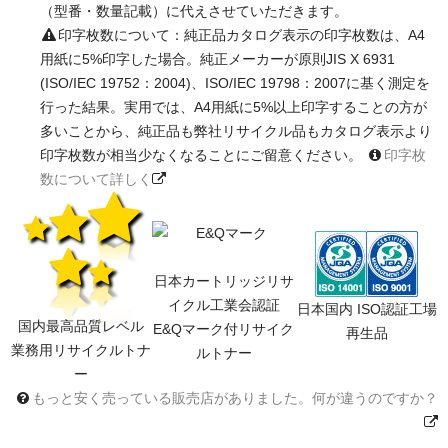
（型番・数量記載）に代えさせていただきます。
印字枚数について：純正品カタログ表示の印字枚数は、A4
用紙に5%印字した場合。純正メーカーが原則JIS X 6931
(ISO/IEC 19752：2004)、ISO/IEC 19798：2007に基く測定を
行った結果。実用では、A4用紙に5%以上印字することの方が
多いことから、純正品も弊社リサイクル品もカタログ表示より
印字枚数が相当少なくなることにご留意ください。
印字枚
数について詳しく
日本カートリッジリサ
イクル工業会認証
日本国内 ISO認証工場
国内最高品質レベル
E&Qマーク付リサイク
再生品
業務用リサイクルトナ
ルトナー
ー
もっと安く売っている販売店がありました。何が違うのですか？