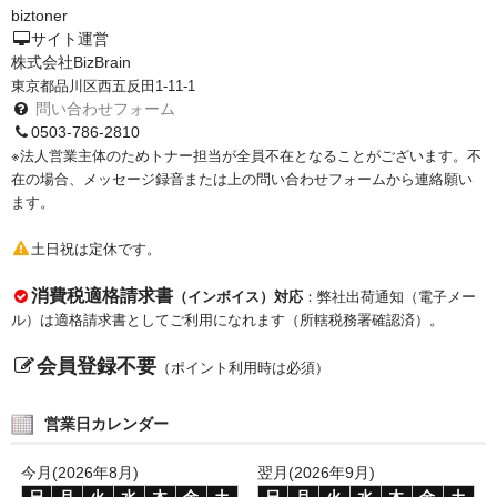
biztoner
PrivacyPolicy
サイト運営
株式会社BizBrain
特定商取引法に基づく表示
東京都品川区西五反田1-11-1
問い合わせフォーム
よくある質問
0503-786-2810
※法人営業主体のためトナー担当が全員不在となることがございます。不
保証受付中
在の場合、メッセージ録音または上の問い合わせフォームから連絡願い
ます。
トナー・ドラム交換・修理
土日祝は定休です。
プリンタ補償
消費税適格請求書
（インボイス）対応
：弊社出荷通知（電子メー
貴社都合返品
ル）は適格請求書としてご利用になれます（所轄税務署確認済）。
動画で分かる
会員登録不要
（ポイント利用時は必須）
購入ガイド
営業日カレンダー
トナーの種類と比較
今月(2026年8月)
翌月(2026年9月)
トナー再生の流れ
日
月
火
水
木
金
土
日
月
火
水
木
金
土