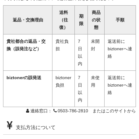
送料
商品
期
返品・交換理由
（往
の状
手順
限
復）
態
貴社都合の返品・交
貴社負
7
未開
返送前に
換（誤発注など）
担
日
封
biztonerへ連
以
絡
内
biztonerの誤発送
biztoner
7
未使
返送前に
負担
日
用
biztonerへ連
以
絡
内
連絡窓口：
0503-786-2810 またはこのサイトから
支払方法について