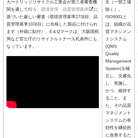
カートリッジリサイクル工業会が第三者審査機
生（一部工場
関を通して行う、
環境管理・品質管理基準
に
除く）。
基づいた厳しい審査（環境管理基準27項目、品
ISO9001と
質管理基準10項目）に合格した製品に付けられ
は、組織が品
ます（外箱に貼付）。E＆Qマークは、大阪国税
質マネジメン
局など官公庁のリサイクルトナー入札条件にも
トシステム
なっています。
(QMS:
Quality
Management
System)を確
立し、文書化
し、実施し、
かつ、維持す
ること。ま
た、その品質
マネジメント
システムの有
効性を継続的
に改善するた