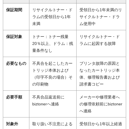
保証期間
リサイクルトナー・ド
受領日から1年未満のリ
ラムの受領日から1年
サイクルトナー・ドラ
未満
ム使用中
保証対象
トナー：トナー残量
リサイクルトナー・ド
20％以上、ドラム：残
ラムに起因する故障
量条件なし
必要なもの
不具合を起こしたカー
プリンタ故障の原因と
トリッジ本体および
なったカートリッジ本
（印字不良の場合）そ
体、修理報告書および
の印刷物
請求書コピー
必要手順
不具合品返送前に
メーカーや修理業者へ
biztonerへ連絡
の修理依頼前にbiztoner
へ連絡
対象外
取り扱い不注意による
受領日から1年以上経過