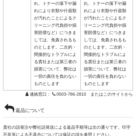
れ、トナーの落下や漏
れ、トナーの落下や漏
れにより衣類や什器類
れにより衣類や什器類
が汚れたことによるク
が汚れたことによるク
リーニング代負担や損
リーニング代負担や損
害賠償など）につきま
害賠償など）につきま
しては、免責されるも
しては、免責されるも
のとします。二次的・
のとします。二次的・
間接的なトラブルによ
間接的なトラブルによ
る貴社または第三者の
る貴社または第三者の
損害について、弊社は
損害について、弊社は
一切の責任を負わない
一切の責任を負わない
ものとします
ものとします
連絡窓口：
0503-786-2810 またはこのサイトから
返品について
貴社の誤発注や弊社誤発送による返品手順等は次の通りです。印字
不良等による不具合については保証の項を参照ください。