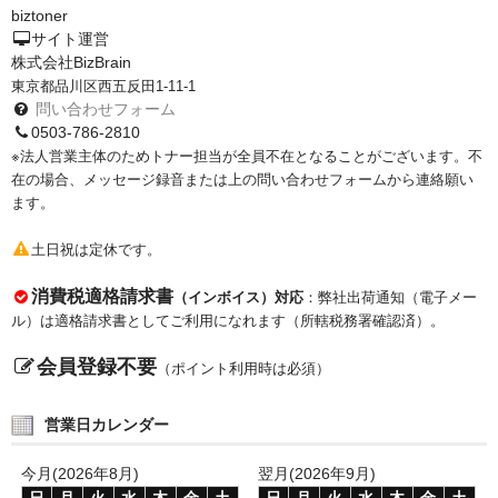
biztoner
PrivacyPolicy
サイト運営
株式会社BizBrain
特定商取引法に基づく表示
東京都品川区西五反田1-11-1
問い合わせフォーム
よくある質問
0503-786-2810
※法人営業主体のためトナー担当が全員不在となることがございます。不
保証受付中
在の場合、メッセージ録音または上の問い合わせフォームから連絡願い
ます。
トナー・ドラム交換・修理
土日祝は定休です。
プリンタ補償
消費税適格請求書
（インボイス）対応
：弊社出荷通知（電子メー
貴社都合返品
ル）は適格請求書としてご利用になれます（所轄税務署確認済）。
動画で分かる
会員登録不要
（ポイント利用時は必須）
購入ガイド
営業日カレンダー
トナーの種類と比較
今月(2026年8月)
翌月(2026年9月)
トナー再生の流れ
日
月
火
水
木
金
土
日
月
火
水
木
金
土