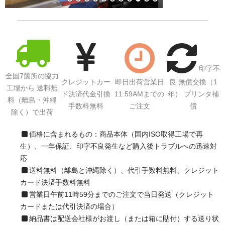
サイトマップ
印字不
全国7箇所の協力
クレジットカー
即日出荷営業日
良 無償交換（1
工場から 送料無
ド決済代金引換
11:59AMまでの
年） プリンタ補
料（離島・沖縄
手数料無料
ご注文
償
除く）で出荷
価格に含まれるもの：商品本体（国内ISO取得工場で再
生）、一年保証、印字不良発生など購入後トラブルへの迅速対
応
送料無料（離島と沖縄除く）、代引手数料無料、クレジット
カード決済手数料無料
営業日午前11時59分までのご注文で当日発送（クレジット
カードまたは代引決済の場合）
納品書は配送会社様がお渡し（または箱に貼付）する送り状