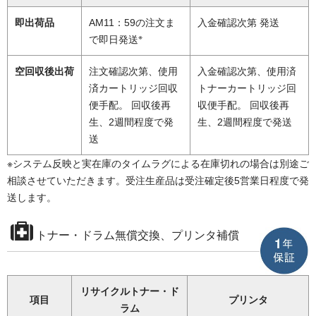
即出荷品
AM11：59の注文ま
入金確認次第 発送
※
で即日発送
空回収後出荷
注文確認次第、使用
入金確認次第、使用済
済カートリッジ回収
トナーカートリッジ回
便手配。 回収後再
収便手配。 回収後再
生、2週間程度で発
生、2週間程度で発送
送
※システム反映と実在庫のタイムラグによる在庫切れの場合は別途ご
相談させていただきます。受注生産品は受注確定後5営業日程度で発
送します。
トナー・ドラム無償交換、プリンタ補償
リサイクルトナー・ド
項目
プリンタ
ラム