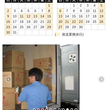
1
1
2
3
4
5
もっと安い販売店があります。何が違うのですか？
2
3
4
5
6
7
8
6
7
8
9
10
11
12
9
10
11
12
13
14
15
13
14
15
16
17
18
19
リサイクルトナーで経費削減
16
17
18
19
20
21
22
20
21
22
23
24
25
26
23
24
25
26
27
28
29
27
28
29
30
リサイクルトナーの評価
30
31
(
発送業務休日)
リサイクルトナーの選び方
リサイクルトナーを使える会社、使えない会社
全国発送・送料無料
印字枚数について
対応プリンターメーカー
見積書発行依頼
なぜ業務用を選ぶべき？