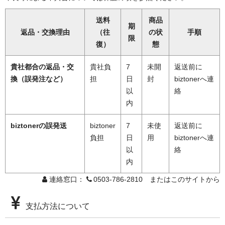
送料
商品
期
返品・交換理由
（往
の状
手順
限
復）
態
貴社都合の返品・交
貴社負
7
未開
返送前に
換（誤発注など）
担
日
封
biztonerへ連
以
絡
内
biztonerの誤発送
biztoner
7
未使
返送前に
負担
日
用
biztonerへ連
以
絡
内
連絡窓口：
0503-786-2810 またはこのサイトから
支払方法について