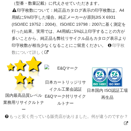
（型番・数量記載）に代えさせていただきます。
印字枚数について：純正品カタログ表示の印字枚数は、A4
用紙に5%印字した場合。純正メーカーが原則JIS X 6931
(ISO/IEC 19752：2004)、ISO/IEC 19798：2007に基く測定を
行った結果。実用では、A4用紙に5%以上印字することの方が
多いことから、純正品も弊社リサイクル品もカタログ表示より
印字枚数が相当少なくなることにご留意ください。
印字枚
数について詳しく
日本カートリッジリサ
イクル工業会認証
日本国内 ISO認証工場
国内最高品質レベル
E&Qマーク付リサイク
再生品
業務用リサイクルトナ
ルトナー
ー
もっと安く売っている販売店がありました。何が違うのですか？