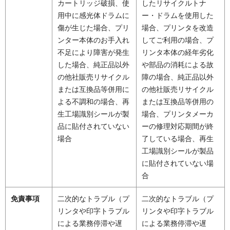
カートリッジ破損、使
したリサイクルトナ
用中に感光体ドラムに
ー・ドラムを使用した
傷が生じた場合、プリ
場合、プリンタを改造
ンター本体のお手入れ
してご利用の場合、プ
不足により障害が発生
リンタ本体の経年劣化
した場合、純正品以外
や部品の消耗による故
の他社販売リサイクル
障の場合、純正品以外
または互換品等併用に
の他社販売リサイクル
よる不調和の場合、再
または互換品等併用の
生工場識別シールが製
場合、プリンタメーカ
品に貼付されていない
ーの修理対応期間が終
場合
了している場合、再生
工場識別シールが製品
に貼付されていない場
合
免責事項
二次的なトラブル（プ
二次的なトラブル（プ
リンタや印字トラブル
リンタや印字トラブル
による業務停滞や遅
による業務停滞や遅