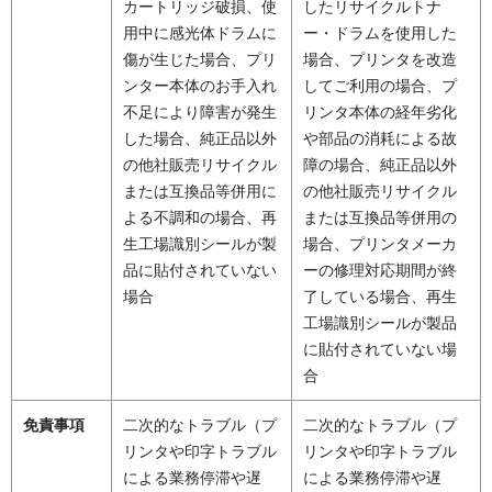
カートリッジ破損、使
したリサイクルトナ
用中に感光体ドラムに
ー・ドラムを使用した
傷が生じた場合、プリ
場合、プリンタを改造
ンター本体のお手入れ
してご利用の場合、プ
不足により障害が発生
リンタ本体の経年劣化
した場合、純正品以外
や部品の消耗による故
の他社販売リサイクル
障の場合、純正品以外
または互換品等併用に
の他社販売リサイクル
よる不調和の場合、再
または互換品等併用の
生工場識別シールが製
場合、プリンタメーカ
品に貼付されていない
ーの修理対応期間が終
場合
了している場合、再生
工場識別シールが製品
に貼付されていない場
合
免責事項
二次的なトラブル（プ
二次的なトラブル（プ
リンタや印字トラブル
リンタや印字トラブル
による業務停滞や遅
による業務停滞や遅