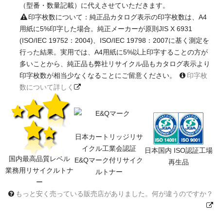
（型番・数量記載）に代えさせていただきます。
印字枚数について：純正品カタログ表示の印字枚数は、A4
用紙に5%印字した場合。純正メーカーが原則JIS X 6931
(ISO/IEC 19752：2004)、ISO/IEC 19798：2007に基く測定を
行った結果。実用では、A4用紙に5%以上印字することの方が
多いことから、純正品も弊社リサイクル品もカタログ表示より
印字枚数が相当少なくなることにご留意ください。
印字枚
数について詳しく
日本カートリッジリサ
イクル工業会認証
日本国内 ISO認証工場
国内最高品質レベル
E&Qマーク付リサイク
再生品
業務用リサイクルトナ
ルトナー
ー
もっと安く売っている販売店がありました。何が違うのですか？