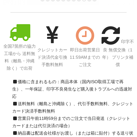
サイトマップ
印字不
全国7箇所の協力
クレジットカー
即日出荷営業日
良 無償交換（1
工場から 送料無
ド決済代金引換
11:59AMまでの
年） プリンタ補
料（離島・沖縄
手数料無料
ご注文
償
除く）で出荷
価格に含まれるもの：商品本体（国内ISO取得工場で再
生）、一年保証、印字不良発生など購入後トラブルへの迅速対
応
送料無料（離島と沖縄除く）、代引手数料無料、クレジット
カード決済手数料無料
営業日午前11時59分までのご注文で当日発送（クレジット
カードまたは代引決済の場合）
納品書は配送会社様がお渡し（または箱に貼付）する送り状