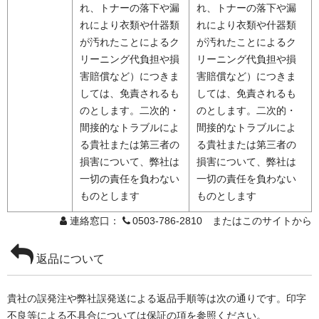
れ、トナーの落下や漏
れ、トナーの落下や漏
れにより衣類や什器類
れにより衣類や什器類
が汚れたことによるク
が汚れたことによるク
リーニング代負担や損
リーニング代負担や損
害賠償など）につきま
害賠償など）につきま
しては、免責されるも
しては、免責されるも
のとします。二次的・
のとします。二次的・
間接的なトラブルによ
間接的なトラブルによ
る貴社または第三者の
る貴社または第三者の
損害について、弊社は
損害について、弊社は
一切の責任を負わない
一切の責任を負わない
ものとします
ものとします
連絡窓口：
0503-786-2810 またはこのサイトから
返品について
貴社の誤発注や弊社誤発送による返品手順等は次の通りです。印字
不良等による不具合については保証の項を参照ください。