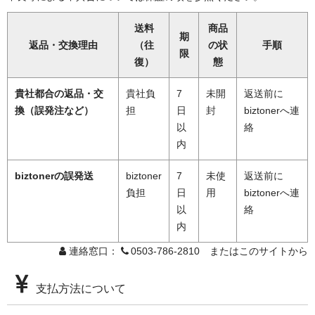
送料
商品
期
返品・交換理由
（往
の状
手順
限
復）
態
貴社都合の返品・交
貴社負
7
未開
返送前に
換（誤発注など）
担
日
封
biztonerへ連
以
絡
内
biztonerの誤発送
biztoner
7
未使
返送前に
負担
日
用
biztonerへ連
以
絡
内
連絡窓口：
0503-786-2810 またはこのサイトから
支払方法について