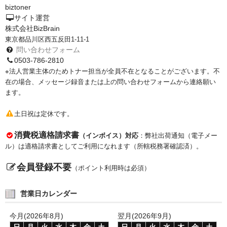
biztoner
PrivacyPolicy
サイト運営
株式会社BizBrain
特定商取引法に基づく表示
東京都品川区西五反田1-11-1
問い合わせフォーム
よくある質問
0503-786-2810
※法人営業主体のためトナー担当が全員不在となることがございます。不
保証受付中
在の場合、メッセージ録音または上の問い合わせフォームから連絡願い
ます。
トナー・ドラム交換・修理
土日祝は定休です。
プリンタ補償
消費税適格請求書
（インボイス）対応
：弊社出荷通知（電子メー
貴社都合返品
ル）は適格請求書としてご利用になれます（所轄税務署確認済）。
動画で分かる
会員登録不要
（ポイント利用時は必須）
購入ガイド
営業日カレンダー
トナーの種類と比較
今月(2026年8月)
翌月(2026年9月)
トナー再生の流れ
日
月
火
水
木
金
土
日
月
火
水
木
金
土