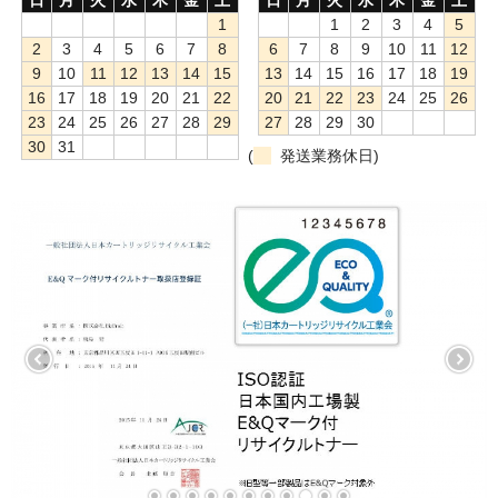
1
1
2
3
4
5
もっと安い販売店があります。何が違うのですか？
2
3
4
5
6
7
8
6
7
8
9
10
11
12
9
10
11
12
13
14
15
13
14
15
16
17
18
19
リサイクルトナーで経費削減
16
17
18
19
20
21
22
20
21
22
23
24
25
26
23
24
25
26
27
28
29
27
28
29
30
リサイクルトナーの評価
30
31
(
発送業務休日)
リサイクルトナーの選び方
リサイクルトナーを使える会社、使えない会社
全国発送・送料無料
印字枚数について
対応プリンターメーカー
見積書発行依頼
なぜ業務用を選ぶべき？