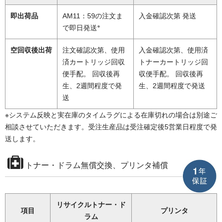
即出荷品
AM11：59の注文ま
入金確認次第 発送
※
で即日発送
空回収後出荷
注文確認次第、使用
入金確認次第、使用済
済カートリッジ回収
トナーカートリッジ回
便手配。 回収後再
収便手配。 回収後再
生、2週間程度で発
生、2週間程度で発送
送
※システム反映と実在庫のタイムラグによる在庫切れの場合は別途ご
相談させていただきます。受注生産品は受注確定後5営業日程度で発
送します。
トナー・ドラム無償交換、プリンタ補償
リサイクルトナー・ド
項目
プリンタ
ラム