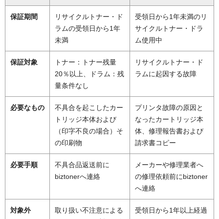
保証期間
リサイクルトナー・ド
受領日から1年未満のリ
ラムの受領日から1年
サイクルトナー・ドラ
未満
ム使用中
保証対象
トナー：トナー残量
リサイクルトナー・ド
20％以上、ドラム：残
ラムに起因する故障
量条件なし
必要なもの
不具合を起こしたカー
プリンタ故障の原因と
トリッジ本体および
なったカートリッジ本
（印字不良の場合）そ
体、修理報告書および
の印刷物
請求書コピー
必要手順
不具合品返送前に
メーカーや修理業者へ
biztonerへ連絡
の修理依頼前にbiztoner
へ連絡
対象外
取り扱い不注意による
受領日から1年以上経過