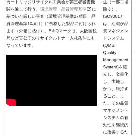
カートリッジリサイクル工業会が第三者審査機
生（一部工場
関を通して行う、
環境管理・品質管理基準
に
除く）。
基づいた厳しい審査（環境管理基準27項目、品
ISO9001と
質管理基準10項目）に合格した製品に付けられ
は、組織が品
ます（外箱に貼付）。E＆Qマークは、大阪国税
質マネジメン
局など官公庁のリサイクルトナー入札条件にも
トシステム
なっています。
(QMS:
Quality
Management
System)を確
立し、文書化
し、実施し、
かつ、維持す
ること。ま
た、その品質
マネジメント
システムの有
効性を継続的
に改善するた