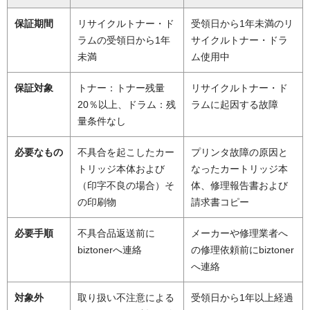
保証期間
リサイクルトナー・ド
受領日から1年未満のリ
ラムの受領日から1年
サイクルトナー・ドラ
未満
ム使用中
保証対象
トナー：トナー残量
リサイクルトナー・ド
20％以上、ドラム：残
ラムに起因する故障
量条件なし
必要なもの
不具合を起こしたカー
プリンタ故障の原因と
トリッジ本体および
なったカートリッジ本
（印字不良の場合）そ
体、修理報告書および
の印刷物
請求書コピー
必要手順
不具合品返送前に
メーカーや修理業者へ
biztonerへ連絡
の修理依頼前にbiztoner
へ連絡
対象外
取り扱い不注意による
受領日から1年以上経過