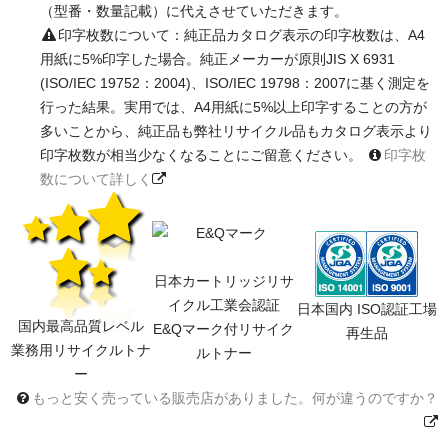
（型番・数量記載）に代えさせていただきます。
印字枚数について：純正品カタログ表示の印字枚数は、A4
用紙に5%印字した場合。純正メーカーが原則JIS X 6931
(ISO/IEC 19752：2004)、ISO/IEC 19798：2007に基く測定を
行った結果。実用では、A4用紙に5%以上印字することの方が
多いことから、純正品も弊社リサイクル品もカタログ表示より
印字枚数が相当少なくなることにご留意ください。
印字枚
数について詳しく
日本カートリッジリサ
イクル工業会認証
日本国内 ISO認証工場
国内最高品質レベル
E&Qマーク付リサイク
再生品
業務用リサイクルトナ
ルトナー
ー
もっと安く売っている販売店がありました。何が違うのですか？