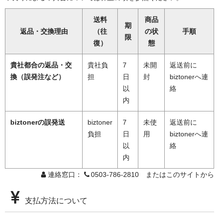
送料
商品
期
返品・交換理由
（往
の状
手順
限
復）
態
貴社都合の返品・交
貴社負
7
未開
返送前に
換（誤発注など）
担
日
封
biztonerへ連
以
絡
内
biztonerの誤発送
biztoner
7
未使
返送前に
負担
日
用
biztonerへ連
以
絡
内
連絡窓口：
0503-786-2810 またはこのサイトから
支払方法について