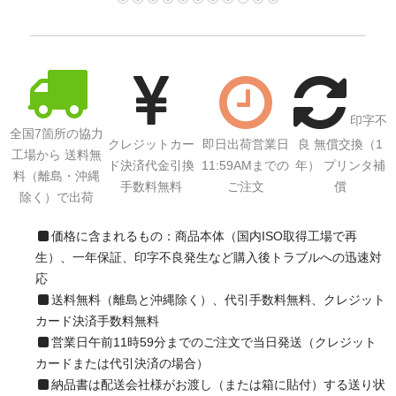
サイトマップ
印字不
全国7箇所の協力
クレジットカー
即日出荷営業日
良 無償交換（1
工場から 送料無
ド決済代金引換
11:59AMまでの
年） プリンタ補
料（離島・沖縄
手数料無料
ご注文
償
除く）で出荷
価格に含まれるもの：商品本体（国内ISO取得工場で再
生）、一年保証、印字不良発生など購入後トラブルへの迅速対
応
送料無料（離島と沖縄除く）、代引手数料無料、クレジット
カード決済手数料無料
営業日午前11時59分までのご注文で当日発送（クレジット
カードまたは代引決済の場合）
納品書は配送会社様がお渡し（または箱に貼付）する送り状