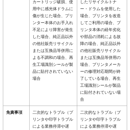
カートリッジ破損、使
したリサイクルトナ
用中に感光体ドラムに
ー・ドラムを使用した
傷が生じた場合、プリ
場合、プリンタを改造
ンター本体のお手入れ
してご利用の場合、プ
不足により障害が発生
リンタ本体の経年劣化
した場合、純正品以外
や部品の消耗による故
の他社販売リサイクル
障の場合、純正品以外
または互換品等併用に
の他社販売リサイクル
よる不調和の場合、再
または互換品等併用の
生工場識別シールが製
場合、プリンタメーカ
品に貼付されていない
ーの修理対応期間が終
場合
了している場合、再生
工場識別シールが製品
に貼付されていない場
合
免責事項
二次的なトラブル（プ
二次的なトラブル（プ
リンタや印字トラブル
リンタや印字トラブル
による業務停滞や遅
による業務停滞や遅