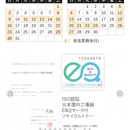
1
1
2
3
4
5
もっと安い販売店があります。何が違うのですか？
2
3
4
5
6
7
8
6
7
8
9
10
11
12
9
10
11
12
13
14
15
13
14
15
16
17
18
19
リサイクルトナーで経費削減
16
17
18
19
20
21
22
20
21
22
23
24
25
26
23
24
25
26
27
28
29
27
28
29
30
リサイクルトナーの評価
30
31
(
発送業務休日)
リサイクルトナーの選び方
リサイクルトナーを使える会社、使えない会社
全国発送・送料無料
印字枚数について
対応プリンターメーカー
見積書発行依頼
なぜ業務用を選ぶべき？