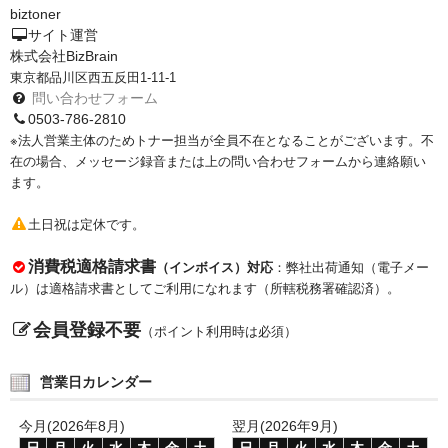
biztoner
PrivacyPolicy
サイト運営
株式会社BizBrain
特定商取引法に基づく表示
東京都品川区西五反田1-11-1
問い合わせフォーム
よくある質問
0503-786-2810
※法人営業主体のためトナー担当が全員不在となることがございます。不
保証受付中
在の場合、メッセージ録音または上の問い合わせフォームから連絡願い
ます。
トナー・ドラム交換・修理
土日祝は定休です。
プリンタ補償
消費税適格請求書
（インボイス）対応
：弊社出荷通知（電子メー
貴社都合返品
ル）は適格請求書としてご利用になれます（所轄税務署確認済）。
動画で分かる
会員登録不要
（ポイント利用時は必須）
購入ガイド
営業日カレンダー
トナーの種類と比較
今月(2026年8月)
翌月(2026年9月)
トナー再生の流れ
日
月
火
水
木
金
土
日
月
火
水
木
金
土