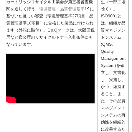
カートリッジリサイクル工業会が第三者審査機
生（一部工場
関を通して行う、
環境管理・品質管理基準
に
除く）。
基づいた厳しい審査（環境管理基準27項目、品
ISO9001と
質管理基準10項目）に合格した製品に付けられ
は、組織が品
ます（外箱に貼付）。E＆Qマークは、大阪国税
質マネジメン
局など官公庁のリサイクルトナー入札条件にも
トシステム
なっています。
(QMS:
Quality
Management
System)を確
立し、文書化
し、実施し、
かつ、維持す
ること。ま
た、その品質
マネジメント
システムの有
効性を継続的
に改善するた