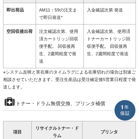
即出荷品
AM11：59の注文ま
入金確認次第 発送
※
で即日発送
空回収後出荷
注文確認次第、使用
入金確認次第、使用済
済カートリッジ回収
トナーカートリッジ回
便手配。 回収後再
収便手配。 回収後再
生、2週間程度で発
生、2週間程度で発送
送
※システム反映と実在庫のタイムラグによる在庫切れの場合は別途ご
相談させていただきます。受注生産品は受注確定後5営業日程度で発
送します。
トナー・ドラム無償交換、プリンタ補償
リサイクルトナー・ド
項目
プリンタ
ラム