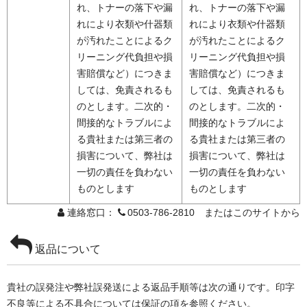
れ、トナーの落下や漏
れ、トナーの落下や漏
れにより衣類や什器類
れにより衣類や什器類
が汚れたことによるク
が汚れたことによるク
リーニング代負担や損
リーニング代負担や損
害賠償など）につきま
害賠償など）につきま
しては、免責されるも
しては、免責されるも
のとします。二次的・
のとします。二次的・
間接的なトラブルによ
間接的なトラブルによ
る貴社または第三者の
る貴社または第三者の
損害について、弊社は
損害について、弊社は
一切の責任を負わない
一切の責任を負わない
ものとします
ものとします
連絡窓口：
0503-786-2810 またはこのサイトから
返品について
貴社の誤発注や弊社誤発送による返品手順等は次の通りです。印字
不良等による不具合については保証の項を参照ください。