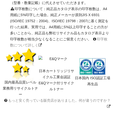
（型番・数量記載）に代えさせていただきます。
印字枚数について：純正品カタログ表示の印字枚数は、A4
用紙に5%印字した場合。純正メーカーが原則JIS X 6931
(ISO/IEC 19752：2004)、ISO/IEC 19798：2007に基く測定を
行った結果。実用では、A4用紙に5%以上印字することの方が
多いことから、純正品も弊社リサイクル品もカタログ表示より
印字枚数が相当少なくなることにご留意ください。
印字枚
数について詳しく
日本カートリッジリサ
イクル工業会認証
日本国内 ISO認証工場
国内最高品質レベル
E&Qマーク付リサイク
再生品
業務用リサイクルトナ
ルトナー
ー
もっと安く売っている販売店がありました。何が違うのですか？