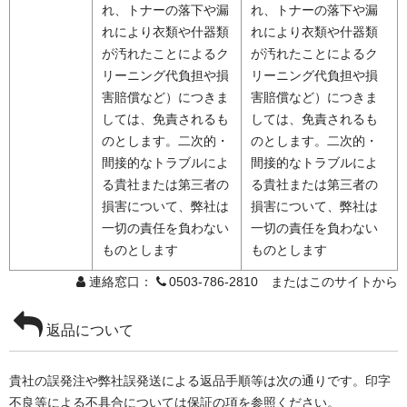
れ、トナーの落下や漏
れ、トナーの落下や漏
れにより衣類や什器類
れにより衣類や什器類
が汚れたことによるク
が汚れたことによるク
リーニング代負担や損
リーニング代負担や損
害賠償など）につきま
害賠償など）につきま
しては、免責されるも
しては、免責されるも
のとします。二次的・
のとします。二次的・
間接的なトラブルによ
間接的なトラブルによ
る貴社または第三者の
る貴社または第三者の
損害について、弊社は
損害について、弊社は
一切の責任を負わない
一切の責任を負わない
ものとします
ものとします
連絡窓口：
0503-786-2810 またはこのサイトから
返品について
貴社の誤発注や弊社誤発送による返品手順等は次の通りです。印字
不良等による不具合については保証の項を参照ください。