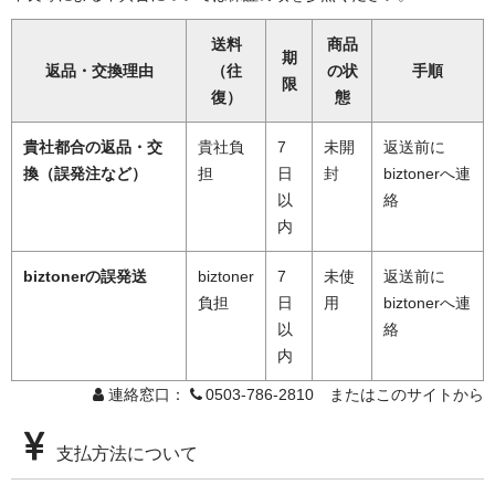
送料
商品
期
返品・交換理由
（往
の状
手順
限
復）
態
貴社都合の返品・交
貴社負
7
未開
返送前に
換（誤発注など）
担
日
封
biztonerへ連
以
絡
内
biztonerの誤発送
biztoner
7
未使
返送前に
負担
日
用
biztonerへ連
以
絡
内
連絡窓口：
0503-786-2810 またはこのサイトから
支払方法について