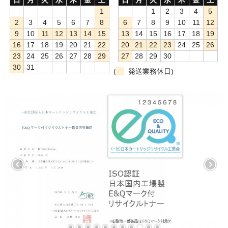
1
1
2
3
4
5
もっと安い販売店があります。何が違うのですか？
2
3
4
5
6
7
8
6
7
8
9
10
11
12
9
10
11
12
13
14
15
13
14
15
16
17
18
19
リサイクルトナーで経費削減
16
17
18
19
20
21
22
20
21
22
23
24
25
26
23
24
25
26
27
28
29
27
28
29
30
リサイクルトナーの評価
30
31
(
発送業務休日)
リサイクルトナーの選び方
リサイクルトナーを使える会社、使えない会社
全国発送・送料無料
印字枚数について
対応プリンターメーカー
見積書発行依頼
なぜ業務用を選ぶべき？