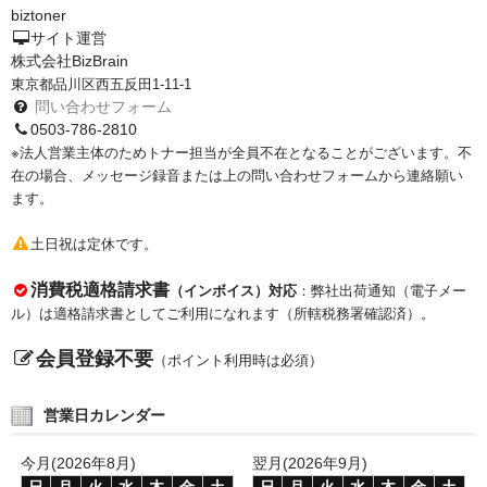
biztoner
PrivacyPolicy
サイト運営
株式会社BizBrain
特定商取引法に基づく表示
東京都品川区西五反田1-11-1
問い合わせフォーム
よくある質問
0503-786-2810
※法人営業主体のためトナー担当が全員不在となることがございます。不
保証受付中
在の場合、メッセージ録音または上の問い合わせフォームから連絡願い
ます。
トナー・ドラム交換・修理
土日祝は定休です。
プリンタ補償
消費税適格請求書
（インボイス）対応
：弊社出荷通知（電子メー
貴社都合返品
ル）は適格請求書としてご利用になれます（所轄税務署確認済）。
動画で分かる
会員登録不要
（ポイント利用時は必須）
購入ガイド
営業日カレンダー
トナーの種類と比較
今月(2026年8月)
翌月(2026年9月)
トナー再生の流れ
日
月
火
水
木
金
土
日
月
火
水
木
金
土