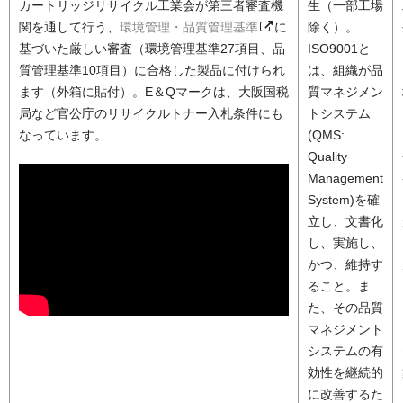
カートリッジリサイクル工業会が第三者審査機
生（一部工場
関を通して行う、
環境管理・品質管理基準
に
除く）。
基づいた厳しい審査（環境管理基準27項目、品
ISO9001と
質管理基準10項目）に合格した製品に付けられ
は、組織が品
ます（外箱に貼付）。E＆Qマークは、大阪国税
質マネジメン
局など官公庁のリサイクルトナー入札条件にも
トシステム
なっています。
(QMS:
Quality
Management
System)を確
立し、文書化
し、実施し、
かつ、維持す
ること。ま
た、その品質
マネジメント
システムの有
効性を継続的
に改善するた