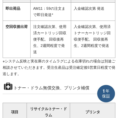
即出荷品
AM11：59の注文ま
入金確認次第 発送
※
で即日発送
空回収後出荷
注文確認次第、使用
入金確認次第、使用済
済カートリッジ回収
トナーカートリッジ回
便手配。 回収後再
収便手配。 回収後再
生、2週間程度で発
生、2週間程度で発送
送
※システム反映と実在庫のタイムラグによる在庫切れの場合は別途ご
相談させていただきます。受注生産品は受注確定後5営業日程度で発
送します。
トナー・ドラム無償交換、プリンタ補償
リサイクルトナー・ド
項目
プリンタ
ラム