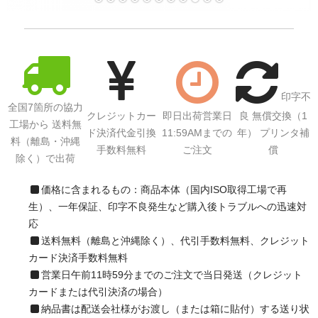
サイトマップ
印字不
全国7箇所の協力
クレジットカー
即日出荷営業日
良 無償交換（1
工場から 送料無
ド決済代金引換
11:59AMまでの
年） プリンタ補
料（離島・沖縄
手数料無料
ご注文
償
除く）で出荷
価格に含まれるもの：商品本体（国内ISO取得工場で再
生）、一年保証、印字不良発生など購入後トラブルへの迅速対
応
送料無料（離島と沖縄除く）、代引手数料無料、クレジット
カード決済手数料無料
営業日午前11時59分までのご注文で当日発送（クレジット
カードまたは代引決済の場合）
納品書は配送会社様がお渡し（または箱に貼付）する送り状