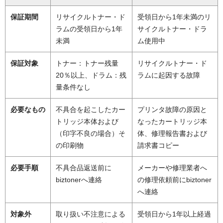
保証期間
リサイクルトナー・ド
受領日から1年未満のリ
ラムの受領日から1年
サイクルトナー・ドラ
未満
ム使用中
保証対象
トナー：トナー残量
リサイクルトナー・ド
20％以上、ドラム：残
ラムに起因する故障
量条件なし
必要なもの
不具合を起こしたカー
プリンタ故障の原因と
トリッジ本体および
なったカートリッジ本
（印字不良の場合）そ
体、修理報告書および
の印刷物
請求書コピー
必要手順
不具合品返送前に
メーカーや修理業者へ
biztonerへ連絡
の修理依頼前にbiztoner
へ連絡
対象外
取り扱い不注意による
受領日から1年以上経過