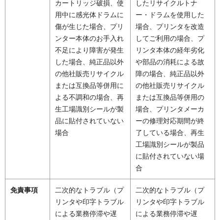
カートリッジ破損、使
したリサイクルトナ
用中に感光体ドラムに
ー・ドラムを使用した
傷が生じた場合、プリ
場合、プリンタを改造
ンター本体のお手入れ
してご利用の場合、プ
不足により障害が発生
リンタ本体の経年劣化
した場合、純正品以外
や部品の消耗による故
の他社販売リサイクル
障の場合、純正品以外
または互換品等併用に
の他社販売リサイクル
よる不調和の場合、再
または互換品等併用の
生工場識別シールが製
場合、プリンタメーカ
品に貼付されていない
ーの修理対応期間が終
場合
了している場合、再生
工場識別シールが製品
に貼付されていない場
合
免責事項
二次的なトラブル（プ
二次的なトラブル（プ
リンタや印字トラブル
リンタや印字トラブル
による業務停滞や遅
による業務停滞や遅