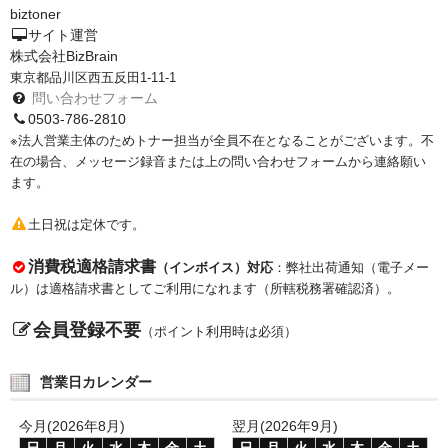
biztoner
PrivacyPolicy
サイト運営
株式会社BizBrain
特定商取引法に基づく表示
東京都品川区西五反田1-11-1
問い合わせフォーム
よくある質問
0503-786-2810
※法人営業主体のためトナー担当が全員不在となることがございます。不
保証受付中
在の場合、メッセージ録音または上の問い合わせフォームから連絡願い
ます。
トナー・ドラム交換・修理
土日祝は定休です。
プリンタ補償
消費税適格請求書
（インボイス）対応
：弊社出荷通知（電子メー
貴社都合返品
ル）は適格請求書としてご利用になれます（所轄税務署確認済）。
動画で分かる
会員登録不要
（ポイント利用時は必須）
購入ガイド
営業日カレンダー
トナーの種類と比較
今月(2026年8月)
翌月(2026年9月)
トナー再生の流れ
日
月
火
水
木
金
土
日
月
火
水
木
金
土