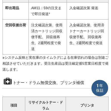
即出荷品
AM11：59の注文ま
入金確認次第 発送
※
で即日発送
空回収後出荷
注文確認次第、使用
入金確認次第、使用済
済カートリッジ回収
トナーカートリッジ回
便手配。 回収後再
収便手配。 回収後再
生、2週間程度で発
生、2週間程度で発送
送
※システム反映と実在庫のタイムラグによる在庫切れの場合は別途ご
相談させていただきます。受注生産品は受注確定後5営業日程度で発
送します。
トナー・ドラム無償交換、プリンタ補償
リサイクルトナー・ド
項目
プリンタ
ラム