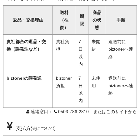
送料
商品
期
返品・交換理由
（往
の状
手順
限
復）
態
貴社都合の返品・交
貴社負
7
未開
返送前に
換（誤発注など）
担
日
封
biztonerへ連
以
絡
内
biztonerの誤発送
biztoner
7
未使
返送前に
負担
日
用
biztonerへ連
以
絡
内
連絡窓口：
0503-786-2810 またはこのサイトから
支払方法について