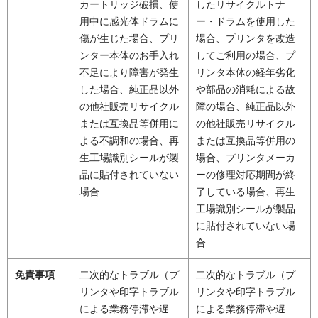
カートリッジ破損、使
したリサイクルトナ
用中に感光体ドラムに
ー・ドラムを使用した
傷が生じた場合、プリ
場合、プリンタを改造
ンター本体のお手入れ
してご利用の場合、プ
不足により障害が発生
リンタ本体の経年劣化
した場合、純正品以外
や部品の消耗による故
の他社販売リサイクル
障の場合、純正品以外
または互換品等併用に
の他社販売リサイクル
よる不調和の場合、再
または互換品等併用の
生工場識別シールが製
場合、プリンタメーカ
品に貼付されていない
ーの修理対応期間が終
場合
了している場合、再生
工場識別シールが製品
に貼付されていない場
合
免責事項
二次的なトラブル（プ
二次的なトラブル（プ
リンタや印字トラブル
リンタや印字トラブル
による業務停滞や遅
による業務停滞や遅