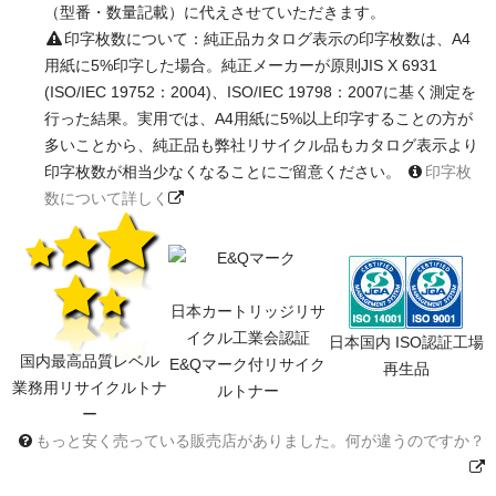
（型番・数量記載）に代えさせていただきます。
印字枚数について：純正品カタログ表示の印字枚数は、A4
用紙に5%印字した場合。純正メーカーが原則JIS X 6931
(ISO/IEC 19752：2004)、ISO/IEC 19798：2007に基く測定を
行った結果。実用では、A4用紙に5%以上印字することの方が
多いことから、純正品も弊社リサイクル品もカタログ表示より
印字枚数が相当少なくなることにご留意ください。
印字枚
数について詳しく
日本カートリッジリサ
イクル工業会認証
日本国内 ISO認証工場
国内最高品質レベル
E&Qマーク付リサイク
再生品
業務用リサイクルトナ
ルトナー
ー
もっと安く売っている販売店がありました。何が違うのですか？