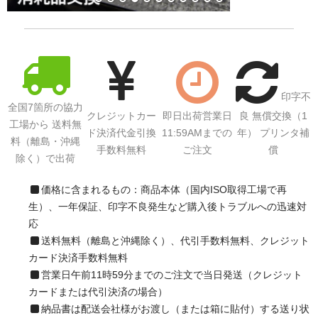
サイトマップ
印字不
全国7箇所の協力
クレジットカー
即日出荷営業日
良 無償交換（1
工場から 送料無
ド決済代金引換
11:59AMまでの
年） プリンタ補
料（離島・沖縄
手数料無料
ご注文
償
除く）で出荷
価格に含まれるもの：商品本体（国内ISO取得工場で再
生）、一年保証、印字不良発生など購入後トラブルへの迅速対
応
送料無料（離島と沖縄除く）、代引手数料無料、クレジット
カード決済手数料無料
営業日午前11時59分までのご注文で当日発送（クレジット
カードまたは代引決済の場合）
納品書は配送会社様がお渡し（または箱に貼付）する送り状