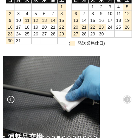
1
1
2
3
4
5
もっと安い販売店があります。何が違うのですか？
2
3
4
5
6
7
8
6
7
8
9
10
11
12
9
10
11
12
13
14
15
13
14
15
16
17
18
19
リサイクルトナーで経費削減
16
17
18
19
20
21
22
20
21
22
23
24
25
26
23
24
25
26
27
28
29
27
28
29
30
リサイクルトナーの評価
30
31
(
発送業務休日)
リサイクルトナーの選び方
リサイクルトナーを使える会社、使えない会社
全国発送・送料無料
印字枚数について
対応プリンターメーカー
見積書発行依頼
なぜ業務用を選ぶべき？