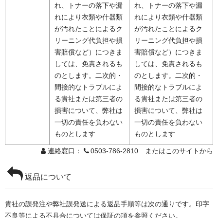
れ、トナーの落下や漏
れ、トナーの落下や漏
れにより衣類や什器類
れにより衣類や什器類
が汚れたことによるク
が汚れたことによるク
リーニング代負担や損
リーニング代負担や損
害賠償など）につきま
害賠償など）につきま
しては、免責されるも
しては、免責されるも
のとします。二次的・
のとします。二次的・
間接的なトラブルによ
間接的なトラブルによ
る貴社または第三者の
る貴社または第三者の
損害について、弊社は
損害について、弊社は
一切の責任を負わない
一切の責任を負わない
ものとします
ものとします
連絡窓口：
0503-786-2810 またはこのサイトから
返品について
貴社の誤発注や弊社誤発送による返品手順等は次の通りです。印字
不良等による不具合については保証の項を参照ください。