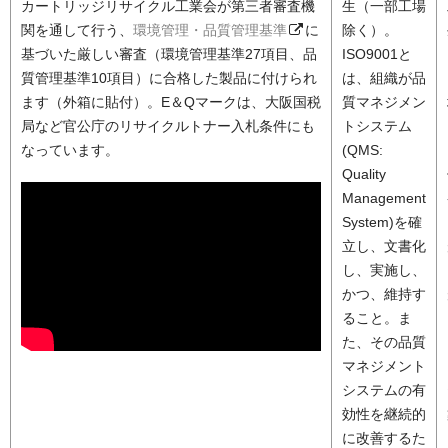
カートリッジリサイクル工業会が第三者審査機
生（一部工場
関を通して行う、
環境管理・品質管理基準
に
除く）。
基づいた厳しい審査（環境管理基準27項目、品
ISO9001と
質管理基準10項目）に合格した製品に付けられ
は、組織が品
ます（外箱に貼付）。E＆Qマークは、大阪国税
質マネジメン
局など官公庁のリサイクルトナー入札条件にも
トシステム
なっています。
(QMS:
Quality
Management
System)を確
立し、文書化
し、実施し、
かつ、維持す
ること。ま
た、その品質
マネジメント
システムの有
効性を継続的
に改善するた