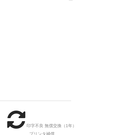
印字不良 無償交換（1年）
プリンタ補償