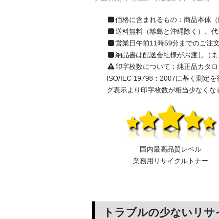
価格に含まれるもの：商品本体（
送料無料（離島と沖縄除く）、代
営業日午前11時59分までのご
納品書は配送会社様がお渡し（ま
印字枚数について：純正品カタログ表示の
ISO/IEC 19798：2007
グ表示より印字枚数が相当少なくな
国内最高品質レベル
業務用リサイクルトナー
トラブルの少ないリサ