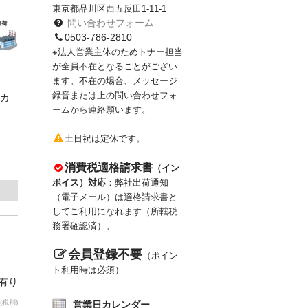
東京都品川区西五反田1-11-1
問い合わせフォーム
0503-786-2810
※法人営業主体のためトナー担当
が全員不在となることがござい
ます。不在の場合、メッセージ
録音または上の問い合わせフォ
カ
ームから連絡願います。
土日祝は定休です。
消費税適格請求書
（イン
ボイス）対応
：弊社出荷通知
（電子メール）は適格請求書と
してご利用になれます（所轄税
務署確認済）。
会員登録不要
（ポイン
ト利用時は必須）
庫有り
(税別)
営業日カレンダー