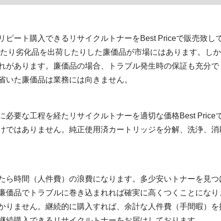
ート購入できるリサイクルトナーをBest Priceで販売致し
いたり劣化品を出荷したりした廉価品が市場にはあります。しか
れがあります。廉価品の場合、トラブル発生時の保証も充分で
省いた廉価品は業務には向きません。
必要な工程を経たリサイクルトナーを適切な価格Best Pric
けではありません。純正使用済カートリッジを分解、洗浄、消
たら時間（人件費）の浪費になります。多少安いトナーを見つ
廉価品でトラブルに巻き込まれれば確実に高くつくことになり
かりません。継続的に購入すれば、余計な人件費（手間暇）を
継続購入できるリサイクルトナーをお届けしております。