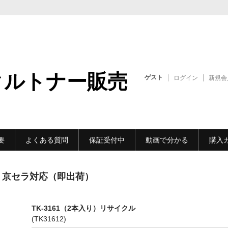
クルトナー販売
ゲスト
ログイン
新規会
要
よくある質問
保証受付中
動画で分かる
購入
 | 京セラ対応（即出荷）
TK-3161（2本入り）リサイクル
(TK31612)