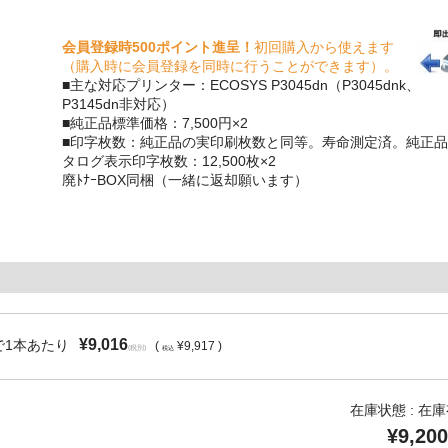
会員登録時500ポイント進呈！
初回購入から使えます
（購入時に会員登録を同時に行うことができます）。
■主な対応プリンター：ECOSYS P3045dn（P3045dnk、
P3145dn非対応）
■純正品標準価格：7,500円×2
■印字枚数：純正品の実印刷枚数と同等。寿命測定済。純正品
タログ表示印字枚数：12,500枚×2
廃ﾄﾅｰBOX同梱（一緒に返却願います）
¥9,016
で1本あたり
(
¥9,917 )
(税別)
税込
在庫状態 : 在
¥9,200