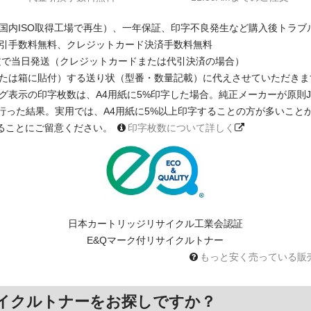
国内ISO取得工場で再生）、一年保証、印字不良発生など購入後トラブ
引手数料無料、クレジットカード決済手数料無料
注文で当日発送（クレジットカードまたは代引決済の場合）
たは箱に貼付）する送り状（型番・数量記載）に代えさせていただきま
印字枚数は、A4用紙に5%印字した場合。純正メーカーが原則JIS X 6931 
に基く測定を行った結果。実用では、A4用紙に5%以上印字することの方が多い
ることにご留意ください。
印字枚数について詳しく
日本カートリッジリサイクル工業会認証
E&Qマーク付リサイクルトナー
もっと安く売っている販
イクルトナーをお探しですか？