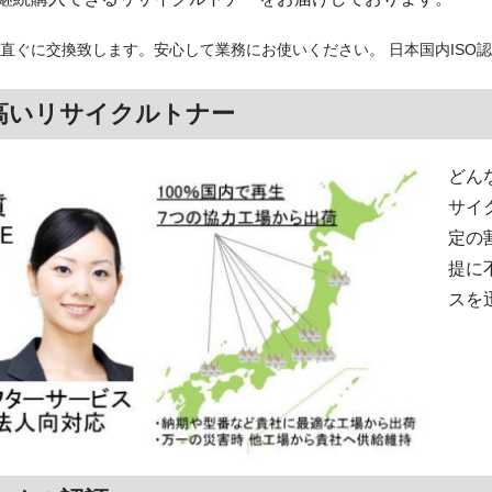
直ぐに交換致します。安心して業務にお使いください。 日本国内ISO
高いリサイクルトナー
どん
サイ
定の
提に
スを